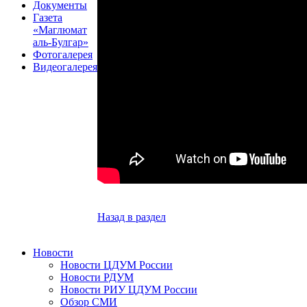
Документы
Газета
«Маглюмат
аль-Булгар»
Фотогалерея
Видеогалерея
Назад в раздел
Новости
Новости ЦДУМ России
Новости РДУМ
Новости РИУ ЦДУМ России
Обзор СМИ