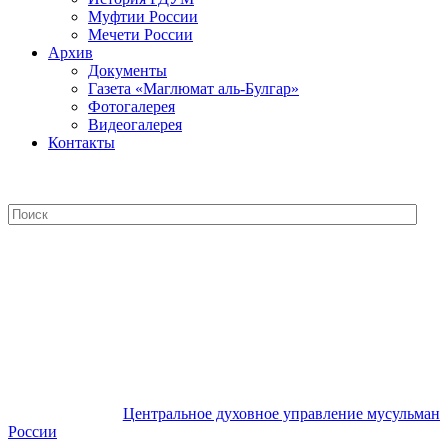
Муфтии России
Мечети России
Архив
Документы
Газета «Маглюмат аль-Булгар»
Фотогалерея
Видеогалерея
Контакты
Центральное духовное управление
мусульман России
Центральное духовное управление мусульман
России