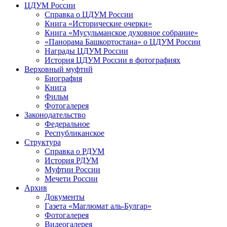
ЦДУМ России
Справка о ЦДУМ России
Книга «Исторические очерки»
Книга «Мусульманское духовное собрание»
«Панорама Башкортостана» о ЦДУМ России
Награды ЦДУМ России
История ЦДУМ России в фотографиях
Верховный муфтий
Биография
Книга
Фильм
Фотогалерея
Законодательство
Федеральное
Республиканское
Структура
Справка о РДУМ
История РДУМ
Муфтии России
Мечети России
Архив
Документы
Газета «Маглюмат аль-Булгар»
Фотогалерея
Видеогалерея