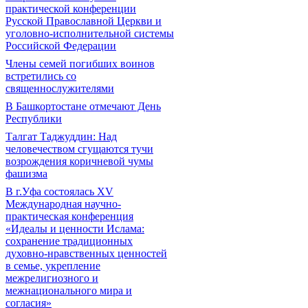
практической конференции
Русской Православной Церкви и
уголовно-исполнительной системы
Российской Федерации
Члены семей погибших воинов
встретились со
священнослужителями
В Башкортостане отмечают День
Республики
Талгат Таджуддин: Над
человечеством сгущаются тучи
возрождения коричневой чумы
фашизма
В г.Уфа состоялась XV
Международная научно-
практическая конференция
«Идеалы и ценности Ислама:
сохранение традиционных
духовно-нравственных ценностей
в семье, укрепление
межрелигиозного и
межнационального мира и
согласия»