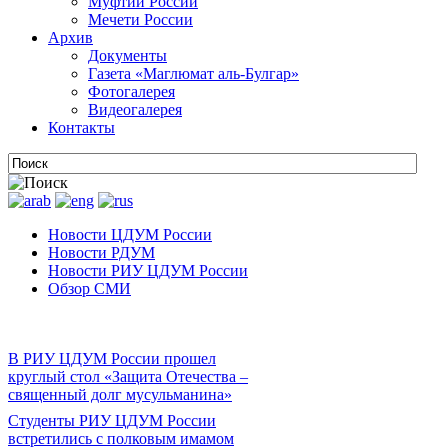
Муфтии России
Мечети России
Архив
Документы
Газета «Маглюмат аль-Булгар»
Фотогалерея
Видеогалерея
Контакты
Новости ЦДУМ России
Новости РДУМ
Новости РИУ ЦДУМ России
Обзор СМИ
В РИУ ЦДУМ России прошел
круглый стол «Защита Отечества –
священный долг мусульманина»
Студенты РИУ ЦДУМ России
встретились с полковым имамом