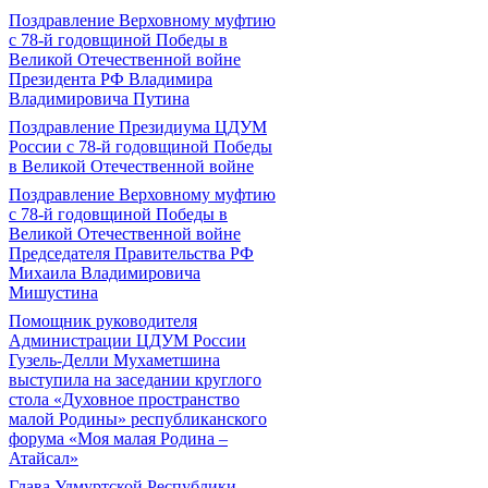
Поздравление Верховному муфтию
с 78-й годовщиной Победы в
Великой Отечественной войне
Президента РФ Владимира
Владимировича Путина
Поздравление Президиума ЦДУМ
России с 78-й годовщиной Победы
в Великой Отечественной войне
Поздравление Верховному муфтию
с 78-й годовщиной Победы в
Великой Отечественной войне
Председателя Правительства РФ
Михаила Владимировича
Мишустина
Помощник руководителя
Администрации ЦДУМ России
Гузель-Делли Мухаметшина
выступила на заседании круглого
стола «Духовное пространство
малой Родины» республиканского
форума «Моя малая Родина –
Атайсал»
Глава Удмуртской Республики