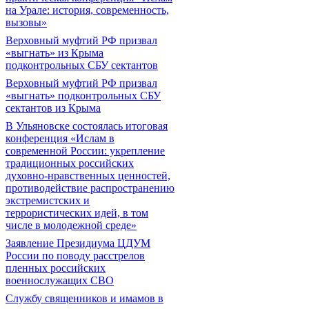
на Урале: история, современность,
вызовы»
Верховный муфтий РФ призвал
«выгнать» из Крыма
подконтрольных СБУ сектантов
Верховный муфтий РФ призвал
«выгнать» подконтрольных СБУ
сектантов из Крыма
В Ульяновске состоялась итоговая
конференция «Ислам в
современной России: укрепление
традиционных российских
духовно-нравственных ценностей,
противодействие распространению
экстремистских и
террористических идей, в том
числе в молодежной среде»
Заявление Президиума ЦДУМ
России по поводу расстрелов
пленных российских
военнослужащих СВО
Службу священников и имамов в