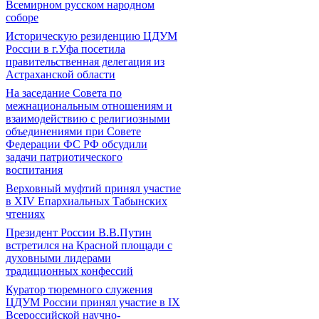
Всемирном русском народном
соборе
Историческую резиденцию ЦДУМ
России в г.Уфа посетила
правительственная делегация из
Астраханской области
На заседание Совета по
межнациональным отношениям и
взаимодействию с религиозными
объединениями при Совете
Федерации ФС РФ обсудили
задачи патриотического
воспитания
Верховный муфтий принял участие
в ХIV Епархиальных Табынских
чтениях
Президент России В.В.Путин
встретился на Красной площади с
духовными лидерами
традиционных конфессий
Куратор тюремного служения
ЦДУМ России принял участие в IX
Всероссийской научно-