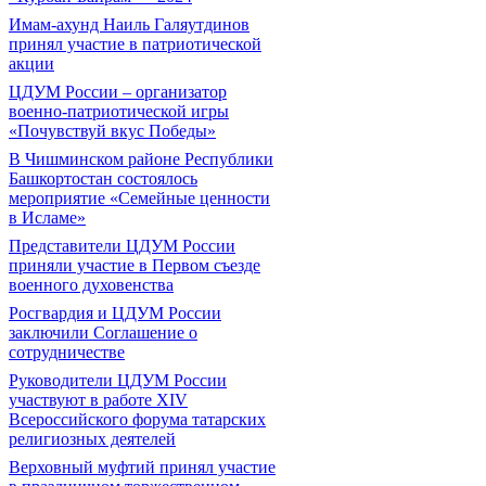
Имам-ахунд Наиль Галяутдинов
принял участие в патриотической
акции
ЦДУМ России – организатор
военно-патриотической игры
«Почувствуй вкус Победы»
В Чишминском районе Республики
Башкортостан состоялось
мероприятие «Семейные ценности
в Исламе»
Представители ЦДУМ России
приняли участие в Первом съезде
военного духовенства
Росгвардия и ЦДУМ России
заключили Соглашение о
сотрудничестве
Руководители ЦДУМ России
участвуют в работе XIV
Всероссийского форума татарских
религиозных деятелей
Верховный муфтий принял участие