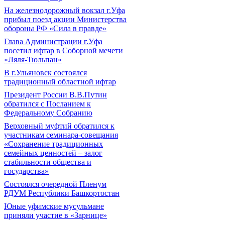
На железнодорожный вокзал г.Уфа
прибыл поезд акции Министерства
обороны РФ «Сила в правде»
Глава Администрации г.Уфа
посетил ифтар в Соборной мечети
«Ляля-Тюльпан»
В г.Ульяновск состоялся
традиционный областной ифтар
Президент России В.В.Путин
обратился с Посланием к
Федеральному Собранию
Верховный муфтий обратился к
участникам семинара-совещания
«Сохранение традиционных
семейных ценностей – залог
стабильности общества и
государства»
Состоялся очередной Пленум
РДУМ Республики Башкортостан
Юные уфимские мусульмане
приняли участие в «Зарнице»