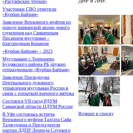
ДНР и ЛНР.
«Расулевские чтения»
Участники СВО отметили
«Курбан-Байрам»
Заявление Верховного муфтия по
поводу варварской акции дикого
глумления над Священным
Писанием мусульман –
благородным Кораном
«Курбан-Байрам» – 2023
Мусульмане с.Тюрюшево
Буздякского района РБ дружно
отпраздновали «Курбан-Байрам»
Заявление Президиума
Центрального духовного
управления мусульман России в
связи с попыткой военного мятежа
Состоялся VII съезд РДУМ
Самарской области ЦДУМ России
Возврат к списку
В Уфе состоялась встреча
Верховного муфтия Талгата Сафа
Таджуддина и Председателя
партии ЛДПР Леонида Слуцкого