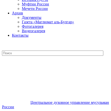
Муфтии России
Мечети России
Архив
Документы
Газета «Маглюмат аль-Булгар»
Фотогалерея
Видеогалерея
Контакты
Центральное духовное управление
мусульман России
Центральное духовное управление мусульман
России