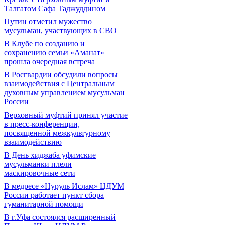
Талгатом Сафа Таджуддином
Путин отметил мужество
мусульман, участвующих в СВО
В Клубе по созданию и
сохранению семьи «Аманат»
прошла очередная встреча
В Росгвардии обсудили вопросы
взаимодействия с Центральным
духовным управлением мусульман
России
Верховный муфтий принял участие
в пресс-конференции,
посвященной межкультурному
взаимодействию
В День хиджаба уфимские
мусульманки плели
маскировочные сети
В медресе «Нуруль Ислам» ЦДУМ
России работает пункт сбора
гуманитарной помощи
В г.Уфа состоялся расширенный