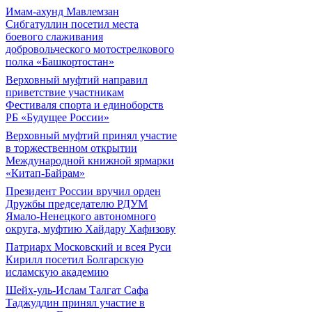
Имам-ахунд Мавлемзан
Сибгатуллин посетил места
боевого слаживания
добровольческого мотострелкового
полка «Башкортостан»
Верховный муфтий направил
приветствие участникам
Фестиваля спорта и единоборств
РБ «Будущее России»
Верховный муфтий принял участие
в торжественном открытии
Международной книжной ярмарки
«Китап-Байрам»
Президент России вручил орден
Дружбы председателю РДУМ
Ямало-Ненецкого автономного
округа, муфтию Хайдару Хафизову
Патриарх Московский и всея Руси
Кирилл посетил Болгарскую
исламскую академию
Шейх-уль-Ислам Талгат Сафа
Таджуддин принял участие в