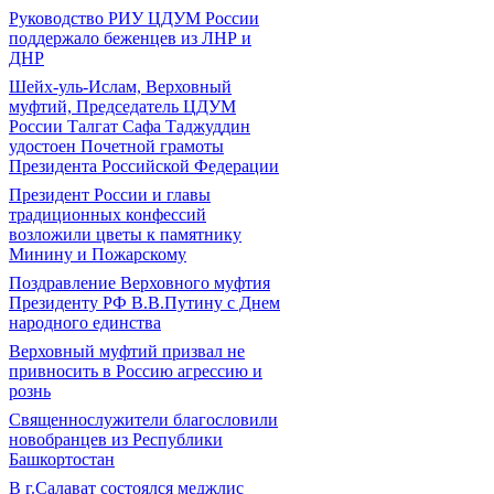
Руководство РИУ ЦДУМ России
поддержало беженцев из ЛНР и
ДНР
Шейх-уль-Ислам, Верховный
муфтий, Председатель ЦДУМ
России Талгат Сафа Таджуддин
удостоен Почетной грамоты
Президента Российской Федерации
Президент России и главы
традиционных конфессий
возложили цветы к памятнику
Минину и Пожарскому
Поздравление Верховного муфтия
Президенту РФ В.В.Путину с Днем
народного единства
Верховный муфтий призвал не
привносить в Россию агрессию и
рознь
Священнослужители благословили
новобранцев из Республики
Башкортостан
В г.Салават состоялся меджлис