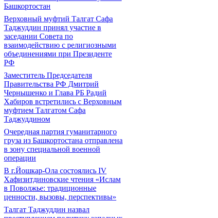
Башкортостан
Верховный муфтий Талгат Сафа
Таджуддин принял участие в
заседании Совета по
взаимодействию с религиозными
объединениями при Президенте
РФ
Заместитель Председателя
Правительства РФ Дмитрий
Чернышенко и Глава РБ Радий
Хабиров встретились с Верховным
муфтием Талгатом Сафа
Таджуддином
Очередная партия гуманитарного
груза из Башкортостана отправлена
в зону специальной военной
операции
В г.Йошкар-Ола состоялись IV
Хафизитдиновские чтения «Ислам
в Поволжье: традиционные
ценности, вызовы, перспективы»
Талгат Таджуддин назвал