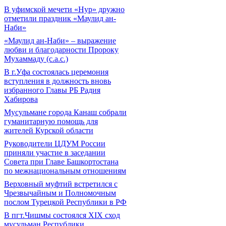
В уфимской мечети «Нур» дружно
отметили праздник «Маулид ан-
Наби»
«Маулид ан-Наби» – выражение
любви и благодарности Пророку
Мухаммаду (с.а.с.)
В г.Уфа состоялась церемония
вступления в должность вновь
избранного Главы РБ Радия
Хабирова
Мусульмане города Канаш собрали
гуманитарную помощь для
жителей Курской области
Руководители ЦДУМ России
приняли участие в заседании
Совета при Главе Башкортостана
по межнациональным отношениям
Верховный муфтий встретился с
Чрезвычайным и Полномочным
послом Турецкой Республики в РФ
В пгт.Чишмы состоялся XIX сход
мусульман Республики