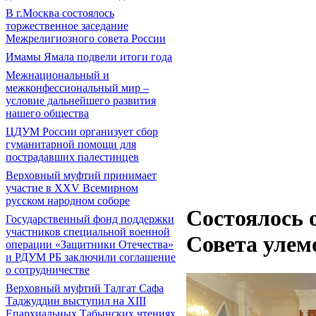
В г.Москва состоялось
торжественное заседание
Межрелигиозного совета России
Имамы Ямала подвели итоги года
Межнациональный и
межконфессиональный мир –
условие дальнейшего развития
нашего общества
ЦДУМ России организует сбор
гуманитарной помощи для
пострадавших палестинцев
Верховный муфтий принимает
участие в XXV Всемирном
русском народном соборе
Состоялось 
Государственный фонд поддержки
участников специальной военной
Совета уле
операции «Защитники Отечества»
и РДУМ РБ заключили соглашение
о сотрудничестве
Верховный муфтий Талгат Сафа
Таджуддин выступил на ХIII
Епархиальных Табынских чтениях