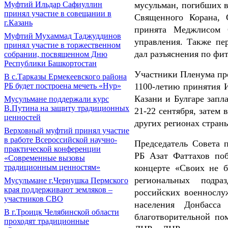
мусульман, погибших в
Муфтий Ильдар Сафиуллин
принял участие в совещании в
Священного Корана, 
г.Казань
принята Меджлисом 
Муфтий Мухаммад Таджуддинов
управления. Также пе
принял участие в торжественном
дал разъяснения по фит
собрании, посвященном Дню
Республики Башкортостан
Участники Пленума пр
В с.Тарказы Ермекеевского района
1100-летию принятия 
РБ будет построена мечеть «Нур»
Казани и Булгаре запл
Мусульмане поддержали курс
В.Путина на защиту традиционных
21-22 сентября, затем 
ценностей
других регионах стран
Верховный муфтий принял участие
в работе Всероссийской научно-
Председатель Совета 
практической конференции
РБ Азат Фаттахов поб
«Современные вызовы
концерте «Своих не 
традиционным ценностям»
региональных подра
Мусульмане г.Чернушка Пермского
края поддерживают земляков –
российских военнослу
участников СВО
населения Донбасс
В г.Троицк Челябинской области
благотворительной п
проходят традиционные