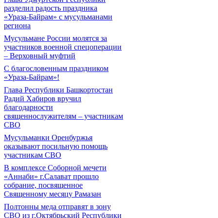
разделил радость праздника
«Ураза-Байрам» с мусульманами
региона
Мусульмане России молятся за
участников военной спецоперации
– Верховный муфтий
С благословенным праздником
«Ураза-Байрам»!
Глава Республики Башкортостан
Радий Хабиров вручил
благодарности
священнослужителям – участникам
СВО
Мусульманки Оренбуржья
оказывают посильную помощь
участникам СВО
В комплексе Соборной мечети
«Аннаби» г.Салават прошло
собрание, посвященное
Священному месяцу Рамазан
Полтонны меда отправят в зону
СВО из г.Октябрьский Республики