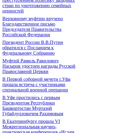
преступлением политику западных
стран по уничтожению семейных
ценностей
Верховному муфтию вручено
Благодарственное письмо
Председателя Правительства
Российской Федерации
Президент России В.В.Путин
обратился с Посланием к
Федеральному Собранию
Муфтий Рамиль Равилович
Насыров удостоен награды Русской
Православной Церкви
В Первой соборной мечети г.Уфа
прошла встреча с участниками
специальной военной операции
В Уфе простились с первым
Президентом Республики
Башкортостан Муртазой
Губайдулловичем Рахимовым
В Екатеринбурге прошла VI
Межрегиональная научно-
практическая конференция «Ислам