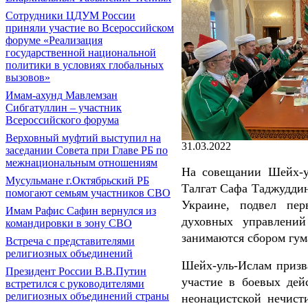
Сотрудники ЦДУМ России
приняли участие во Всероссийском
форуме «Реализация
государственной национальной
политики в условиях глобальных
вызовов»
Имам-ахунд Мавлемзан
Сибгатуллин – участник
Всероссийского форума
Верховный муфтий выступил на
31.03.2022
заседании Совета при Главе РБ по
межнациональным отношениям
На совещании Шейх-у
Мусульмане г.Октябрьский РБ
Талгат Сафа Таджуддин
помогают семьям участников СВО
Украине, подвел пер
Имам Рафис Сафин вернулся из
духовных управлений
командировки в зону СВО
занимаются сбором гу
Встреча с представителями
религиозных объединений
Шейх-уль-Ислам призв
Президент России В.В.Путин
участие в боевых де
встретился с руководителями
религиозных объединений страны
неонацистской нечист