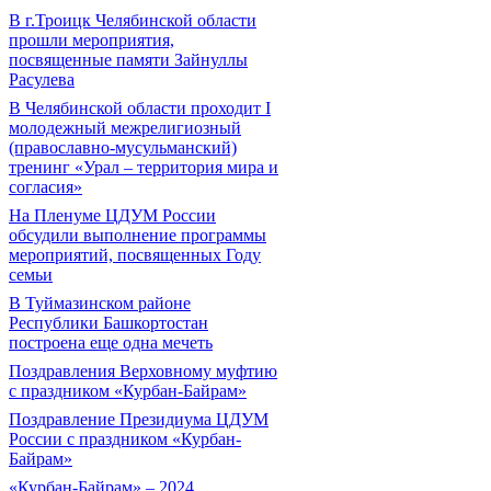
В г.Троицк Челябинской области
прошли мероприятия,
посвященные памяти Зайнуллы
Расулева
В Челябинской области проходит I
молодежный межрелигиозный
(православно-мусульманский)
тренинг «Урал – территория мира и
согласия»
На Пленуме ЦДУМ России
обсудили выполнение программы
мероприятий, посвященных Году
семьи
В Туймазинском районе
Республики Башкортостан
построена еще одна мечеть
Поздравления Верховному муфтию
с праздником «Курбан-Байрам»
Поздравление Президиума ЦДУМ
России с праздником «Курбан-
Байрам»
«Курбан-Байрам» – 2024