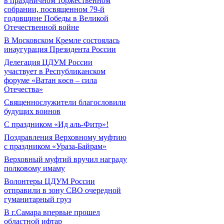
в праздничном торжественном
собрании, посвященном 79-й
годовщине Победы в Великой
Отечественной войне
В Московском Кремле состоялась
инаугурация Президента России
Делегация ЦДУМ России
участвует в Республиканском
форуме «Ватан көсө – сила
Отечества»
Священнослужители благословили
будущих воинов
С праздником «Ид аль-Фитр»!
Поздравления Верховному муфтию
с праздником «Ураза-Байрам»
Верховный муфтий вручил награду
полковому имаму
Волонтеры ЦДУМ России
отправили в зону СВО очередной
гуманитарный груз
В г.Самара впервые прошел
областной ифтар