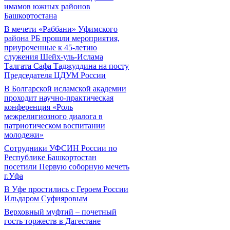
имамов южных районов
Башкортостана
В мечети «Раббани» Уфимского
района РБ прошли мероприятия,
приуроченные к 45-летию
служения Шейх-уль-Ислама
Талгата Сафа Таджуддина на посту
Председателя ЦДУМ России
В Болгарской исламской академии
проходит научно-практическая
конференция «Роль
межрелигиозного диалога в
патриотическом воспитании
молодежи»
Сотрудники УФСИН России по
Республике Башкортостан
посетили Первую соборную мечеть
г.Уфа
В Уфе простились с Героем России
Ильдаром Суфияровым
Верховный муфтий – почетный
гость торжеств в Дагестане