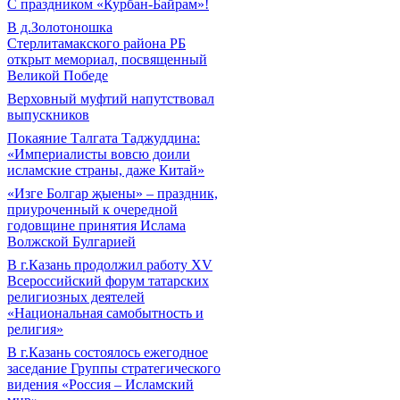
С праздником «Курбан-Байрам»!
В д.Золотоношка
Стерлитамакского района РБ
открыт мемориал, посвященный
Великой Победе
Верховный муфтий напутствовал
выпускников
Покаяние Талгата Таджуддина:
«Империалисты вовсю доили
исламские страны, даже Китай»
«Изге Болгар җыены» – праздник,
приуроченный к очередной
годовщине принятия Ислама
Волжской Булгарией
В г.Казань продолжил работу XV
Всероссийский форум татарских
религиозных деятелей
«Национальная самобытность и
религия»
В г.Казань состоялось ежегодное
заседание Группы стратегического
видения «Россия – Исламский