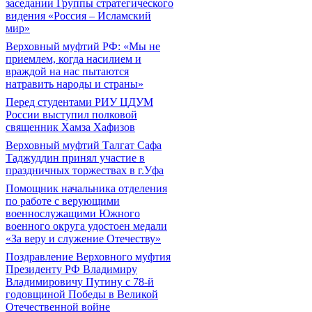
заседании Группы стратегического
видения «Россия – Исламский
мир»
Верховный муфтий РФ: «Мы не
приемлем, когда насилием и
враждой на нас пытаются
натравить народы и страны»
Перед студентами РИУ ЦДУМ
России выступил полковой
священник Хамза Хафизов
Верховный муфтий Талгат Сафа
Таджуддин принял участие в
праздничных торжествах в г.Уфа
Помощник начальника отделения
по работе с верующими
военнослужащими Южного
военного округа удостоен медали
«За веру и служение Отечеству»
Поздравление Верховного муфтия
Президенту РФ Владимиру
Владимировичу Путину с 78-й
годовщиной Победы в Великой
Отечественной войне