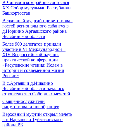
В Чишминском районе состоялся
XX Собор мусульман Республики
Башкортостан
Верховный муфтий приветствовал
гостей регионального сабантуя в
д.Норкино Аргаяшского района
Челябинской области
Более 900 делегатов приняли
участие в VI Международной –
ХIV Всероссийской научно-
практической конференции
«Расулевские чтения: Ислам в
истории и современной жизни
России»
В с.Аргаяш и д.Ишалино
Челябинской области началось
строительство Соборных мечетей
Священнослужители
напутствовали новобранцев
Верховный муфтий открыл мечеть
в п.Нарышево Туймазинского
района РБ