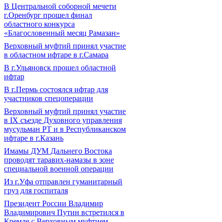
В Центральной соборной мечети
г.Оренбург прошел финал
областного конкурса
«Благословенный месяц Рамазан»
Верховный муфтий принял участие
в областном ифтаре в г.Самара
В г.Ульяновск прошел областной
ифтар
В г.Пермь состоялся ифтар для
участников спецоперации
Верховный муфтий принял участие
в IХ съезде Духовного управления
мусульман РТ и в Республиканском
ифтаре в г.Казань
Имамы ДУМ Дальнего Востока
проводят таравих-намазы в зоне
специальной военной операции
Из г.Уфа отправлен гуманитарный
груз для госпиталя
Президент России Владимир
Владимирович Путин встретился в
Кремле с Верховным муфтием