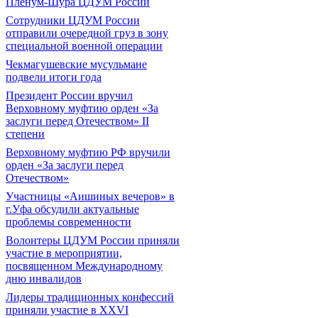
Пленум-Шура ЦДУМ России
Сотрудники ЦДУМ России
отправили очередной груз в зону
специальной военной операции
Чекмагушевские мусульмане
подвели итоги года
Президент России вручил
Верховному муфтию орден «За
заслуги перед Отечеством» II
степени
Верховному муфтию РФ вручили
орден «За заслуги перед
Отечеством»
Участницы «Аишиных вечеров» в
г.Уфа обсудили актуальные
проблемы современности
Волонтеры ЦДУМ России приняли
участие в мероприятии,
посвященном Международному
дню инвалидов
Лидеры традиционных конфессий
приняли участие в XXVI