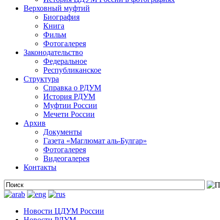
Верховный муфтий
Биография
Книга
Фильм
Фотогалерея
Законодательство
Федеральное
Республиканское
Структура
Справка о РДУМ
История РДУМ
Муфтии России
Мечети России
Архив
Документы
Газета «Маглюмат аль-Булгар»
Фотогалерея
Видеогалерея
Контакты
Новости ЦДУМ России
Новости РДУМ