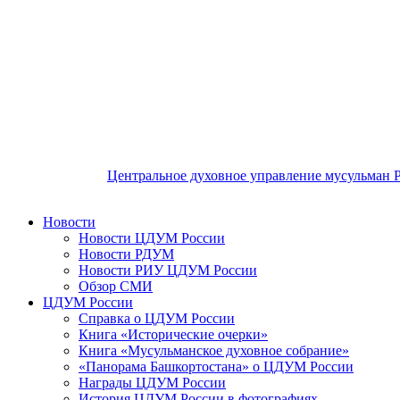
Центральное духовное управление мусульман 
Новости
Новости ЦДУМ России
Новости РДУМ
Новости РИУ ЦДУМ России
Обзор СМИ
ЦДУМ России
Справка о ЦДУМ России
Книга «Исторические очерки»
Книга «Мусульманское духовное собрание»
«Панорама Башкортостана» о ЦДУМ России
Награды ЦДУМ России
История ЦДУМ России в фотографиях