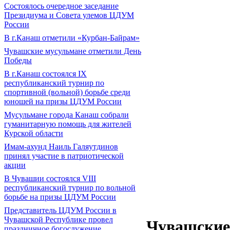
Состоялось очередное заседание
Президиума и Совета улемов ЦДУМ
России
В г.Канаш отметили «Курбан-Байрам»
Чувашские мусульмане отметили День
Победы
В г.Канаш состоялся IX
республиканский турнир по
спортивной (вольной) борьбе среди
юношей на призы ЦДУМ России
Мусульмане города Канаш собрали
гуманитарную помощь для жителей
Курской области
Имам-ахунд Наиль Галяутдинов
принял участие в патриотической
акции
В Чувашии состоялся VIII
республиканский турнир по вольной
борьбе на призы ЦДУМ России
Представитель ЦДУМ России в
Чувашской Республике провел
Чувашские
праздничное богослужение