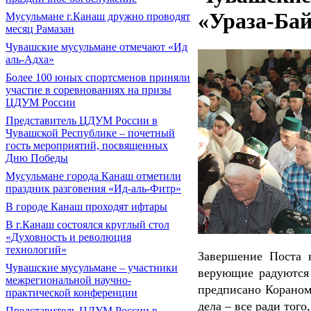
«Ураза-Ба
Мусульмане г.Канаш дружно проводят
месяц Рамазан
Чувашские мусульмане отмечают «Ид
аль-Адха»
Более 100 юных спортсменов приняли
участие в соревнованиях на призы
ЦДУМ России
Представитель ЦДУМ России в
Чувашской Республике – почетный
гость мероприятий, посвященных
Дню Победы
Мусульмане города Канаш отметили
праздник разговения «Ид-аль-Фитр»
В городе Канаш проходят ифтары
В г.Канаш состоялся круглый стол
«Духовность и революция
технологий»
Завершение Поста 
Чувашские мусульмане – участники
верующие радуются 
межрегиональной научно-
предписано Кораном
практической конференции
дела – все ради тог
Представитель ЦДУМ России в