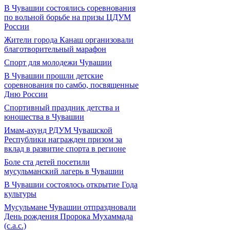
В Чувашии состоялись соревнования
по вольной борьбе на призы ЦДУМ
России
Жители города Канаш организовали
благотворительный марафон
Спорт для молодежи Чувашии
В Чувашии прошли детские
соревнования по самбо, посвященные
Дню России
Спортивный праздник детства и
юношества в Чувашии
Имам-ахунд РДУМ Чувашской
Республики награжден призом за
вклад в развитие спорта в регионе
Боле ста детей посетили
мусульманский лагерь в Чувашии
В Чувашии состоялось открытие Года
культуры
Мусульмане Чувашии отпраздновали
День рождения Пророка Мухаммада
(с.а.с.)