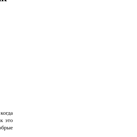
когда
к это
обрые