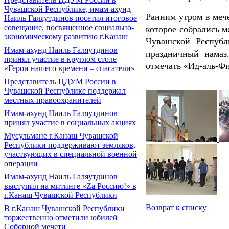
Чувашской Республике, имам-ахунд
Ранним утром в меч
Наиль Галяутдинов посетил итоговое
совещание, посвященное социально-
которое собрались 
экономическому развитию г.Канаш
Чувашской Республ
Имам-ахунд Наиль Галяутдинов
праздничный намаз
принял участие в круглом столе
отмечать «Ид-аль-Фи
«Герои нашего времени – спасатели»
Представитель ЦДУМ России в
Чувашской Республике поддержал
местных правоохранителей
Имам-ахунд Наиль Галяутдинов
принял участие в социальных акциях
Мусульмане г.Канаш Чувашской
Республики поддерживают земляков,
участвующих в специальной военной
операции
Имам-ахунд Наиль Галяутдинов
выступил на митинге «Zа Россию!» в
г.Канаш Чувашской Республики
Возврат к списку
В г.Канаш Чувашской Республики
торжественно отметили юбилей
Соборной мечети