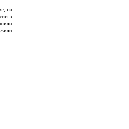
е, на
сии в
ршили
лжили