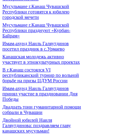
Мусульмане г.Канаш Чувашской
Республики готовятся к юбилею
городской мечети
Мусульмане г.Канаш Чувашской
Республики празднуют «Курбан-
Байрам»
Имам-ахунд Наиль Галяутдинов
посетил праздник в с.Урмаево
Канашская молодежь активно
участвует в этнокультурных проектах
В г.Канаш состоялся VI
республиканский турнир по вольной
борьбе на призы ЦДУМ России
Имам-ахунд Наиль Галяутдинов
принял участие в праздновании Дня
Победы
Двадцать тонн гуманитарной помощи
собрали в Чувашии
Двойной юбилей Наиля
Галяутдинова: поздравляем главу
канашских мусульман!