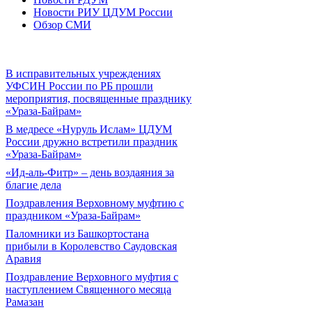
Новости РИУ ЦДУМ России
Обзор СМИ
В исправительных учреждениях
УФСИН России по РБ прошли
мероприятия, посвященные празднику
«Ураза-Байрам»
В медресе «Нуруль Ислам» ЦДУМ
России дружно встретили праздник
«Ураза-Байрам»
«Ид-аль-Фитр» – день воздаяния за
благие дела
Поздравления Верховному муфтию с
праздником «Ураза-Байрам»
Паломники из Башкортостана
прибыли в Королевство Саудовская
Аравия
Поздравление Верховного муфтия с
наступлением Священного месяца
Рамазан