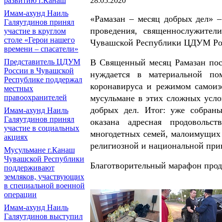
28.05.2020
развитию г.Канаш
Имам-ахунд Наиль
«Рамазан – месяц добрых дел» 
Галяутдинов принял
проведения, священнослужит
участие в круглом
столе «Герои нашего
Чувашской Республики ЦДУМ Ро
времени – спасатели»
В Священный месяц Рамазан посл
Представитель ЦДУМ
России в Чувашской
нуждается в материальной п
Республике поддержал
коронавируса и режимом самоиз
местных
мусульмане в этих сложных усло
правоохранителей
добрых дел. Итог: уже собраны
Имам-ахунд Наиль
Галяутдинов принял
оказана адресная продовольс
участие в социальных
многодетных семей, малоимущих
акциях
религиозной и национальной пр
Мусульмане г.Канаш
Чувашской Республики
Благотворительный марафон прод
поддерживают
земляков, участвующих
в специальной военной
операции
Имам-ахунд Наиль
Галяутдинов выступил