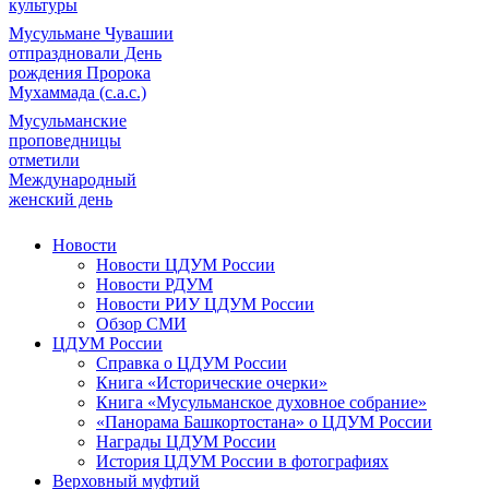
культуры
Мусульмане Чувашии
отпраздновали День
рождения Пророка
Мухаммада (с.а.с.)
Мусульманские
проповедницы
отметили
Международный
женский день
Новости
Новости ЦДУМ России
Новости РДУМ
Новости РИУ ЦДУМ России
Обзор СМИ
ЦДУМ России
Справка о ЦДУМ России
Книга «Исторические очерки»
Книга «Мусульманское духовное собрание»
«Панорама Башкортостана» о ЦДУМ России
Награды ЦДУМ России
История ЦДУМ России в фотографиях
Верховный муфтий