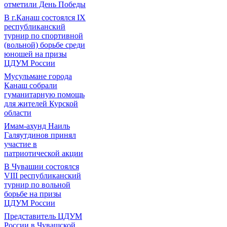
отметили День Победы
В г.Канаш состоялся IX
республиканский
турнир по спортивной
(вольной) борьбе среди
юношей на призы
ЦДУМ России
Мусульмане города
Канаш собрали
гуманитарную помощь
для жителей Курской
области
Имам-ахунд Наиль
Галяутдинов принял
участие в
патриотической акции
В Чувашии состоялся
VIII республиканский
турнир по вольной
борьбе на призы
ЦДУМ России
Представитель ЦДУМ
России в Чувашской