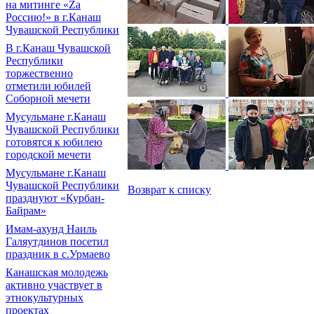
на митинге «Zа
Россию!» в г.Канаш
Чувашской Республики
В г.Канаш Чувашской
Республики
торжественно
отметили юбилей
Соборной мечети
Мусульмане г.Канаш
Чувашской Республики
готовятся к юбилею
городской мечети
Мусульмане г.Канаш
Чувашской Республики
Возврат к списку
празднуют «Курбан-
Байрам»
Имам-ахунд Наиль
Галяутдинов посетил
праздник в с.Урмаево
Канашская молодежь
активно участвует в
этнокультурных
проектах