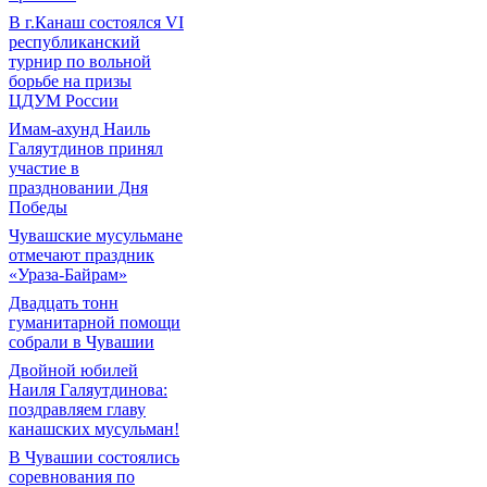
В г.Канаш состоялся VI
республиканский
турнир по вольной
борьбе на призы
ЦДУМ России
Имам-ахунд Наиль
Галяутдинов принял
участие в
праздновании Дня
Победы
Чувашские мусульмане
отмечают праздник
«Ураза-Байрам»
Двадцать тонн
гуманитарной помощи
собрали в Чувашии
Двойной юбилей
Наиля Галяутдинова:
поздравляем главу
канашских мусульман!
В Чувашии состоялись
соревнования по