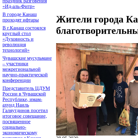
праздник разговения
«Ид-аль-Фитр»
В городе Канаш
Жители города К
проходят ифтары
благотворительн
В г.Канаш состоялся
круглый стол
«Духовность и
революция
технологий»
Чувашские мусульмане
– участники
межрегиональной
научно-практической
конференции
Представитель ЦДУМ
России в Чувашской
Республике, имам-
ахунд Наиль
Галяутдинов посетил
итоговое совещание,
посвященное
социально-
экономическому