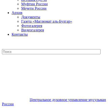
Муфтии России
Мечети России
Архив
Документы
Газета «Маглюмат аль-Булгар»
Фотогалерея
Видеогалерея
Контакты
Центральное духовное управление
мусульман России
Центральное духовное управление мусульман
России