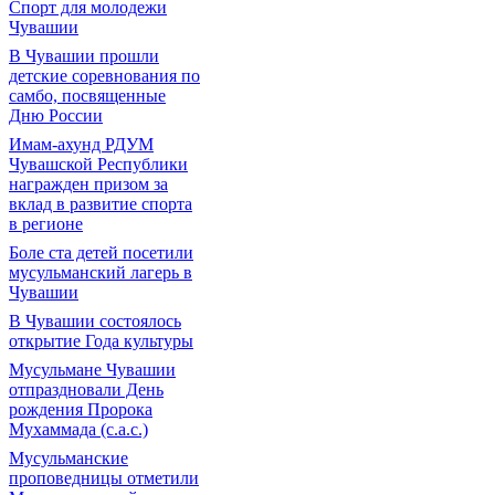
Спорт для молодежи
Чувашии
В Чувашии прошли
детские соревнования по
самбо, посвященные
Дню России
Имам-ахунд РДУМ
Чувашской Республики
награжден призом за
вклад в развитие спорта
в регионе
Боле ста детей посетили
мусульманский лагерь в
Чувашии
В Чувашии состоялось
открытие Года культуры
Мусульмане Чувашии
отпраздновали День
рождения Пророка
Мухаммада (с.а.с.)
Мусульманские
проповедницы отметили