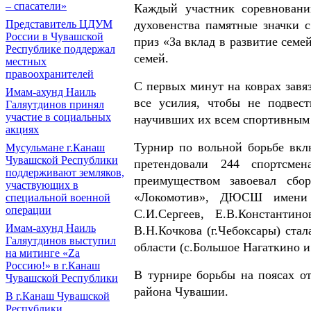
– спасатели»
Каждый участник соревновани
Представитель ЦДУМ
духовенства памятные значки 
России в Чувашской
приз «За вклад в развитие семе
Республике поддержал
семей.
местных
правоохранителей
С первых минут на коврах завя
Имам-ахунд Наиль
все усилия, чтобы не подвест
Галяутдинов принял
участие в социальных
научивших их всем спортивным
акциях
Турнир по вольной борьбе вклю
Мусульмане г.Канаш
Чувашской Республики
претендовали 244 спортсме
поддерживают земляков,
преимуществом завоевал сбо
участвующих в
«Локомотив», ДЮСШ имени В
специальной военной
операции
С.И.Сергеев, Е.В.Констан
Имам-ахунд Наиль
В.Н.Кочкова (г.Чебоксары) стал
Галяутдинов выступил
области (с.Большое Нагаткино и
на митинге «Zа
Россию!» в г.Канаш
В турнире борьбы на поясах о
Чувашской Республики
района Чувашии.
В г.Канаш Чувашской
Республики