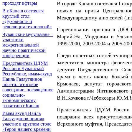
проходят ифтары
В городе Канаш состоялся I отк
поясах на призы Центральног
В г.Канаш состоялся
круглый стол
Международному дню семей (Inter
«Духовность и
революция технологий»
Соревнования прошли в ДЮСШ
Чувашские мусульмане –
Марий-Эл, Мордовии и Ульянов
участники
1999-2000, 2003-2004 и 2005-200
межрегиональной
научно-практической
Среди почетных гостей турнир
конференции
заместитель министра физичес
Представитель ЦДУМ
России в Чувашской
депутат Государственного Сов
Республике, имам-ахунд
храма в честь иконы Божьей 
Наиль Галяутдинов
Ермолаев, депутат городског
посетил итоговое
совещание, посвященное
Администрации Янтиковского
социально-
В.Н.Кочкова г.Чебоксары Ю.М.
экономическому
развитию г.Канаш
Представитель ЦДУМ России 
Имам-ахунд Наиль
поздравил всех присутствующ
Галяутдинов принял
Верховного муфтия, Председат
участие в круглом столе
«Герои нашего времени