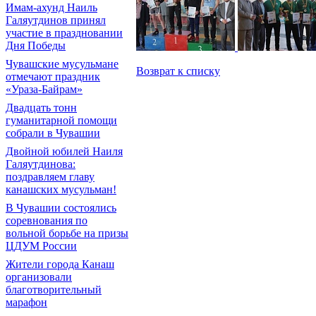
Имам-ахунд Наиль
Галяутдинов принял
участие в праздновании
Дня Победы
Чувашские мусульмане
Возврат к списку
отмечают праздник
«Ураза-Байрам»
Двадцать тонн
гуманитарной помощи
собрали в Чувашии
Двойной юбилей Наиля
Галяутдинова:
поздравляем главу
канашских мусульман!
В Чувашии состоялись
соревнования по
вольной борьбе на призы
ЦДУМ России
Жители города Канаш
организовали
благотворительный
марафон