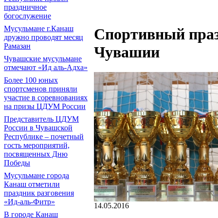
праздничное
богослужение
Мусульмане г.Канаш
Спортивный праз
дружно проводят месяц
Рамазан
Чувашии
Чувашские мусульмане
отмечают «Ид аль-Адха»
Более 100 юных
спортсменов приняли
участие в соревнованиях
на призы ЦДУМ России
Представитель ЦДУМ
России в Чувашской
Республике – почетный
гость мероприятий,
посвященных Дню
Победы
Мусульмане города
Канаш отметили
праздник разговения
«Ид-аль-Фитр»
14.05.2016
В городе Канаш