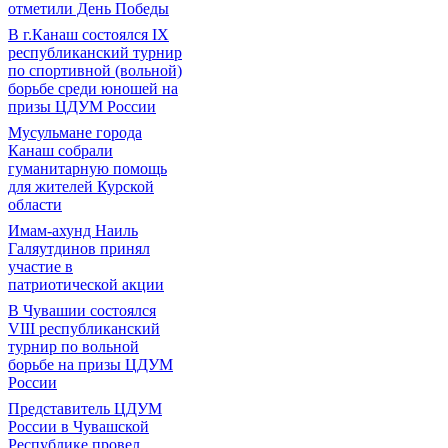
отметили День Победы
В г.Канаш состоялся IX
республиканский турнир
по спортивной (вольной)
борьбе среди юношей на
призы ЦДУМ России
Мусульмане города
Канаш собрали
гуманитарную помощь
для жителей Курской
области
Имам-ахунд Наиль
Галяутдинов принял
участие в
патриотической акции
В Чувашии состоялся
VIII республиканский
турнир по вольной
борьбе на призы ЦДУМ
России
Представитель ЦДУМ
России в Чувашской
Республике провел