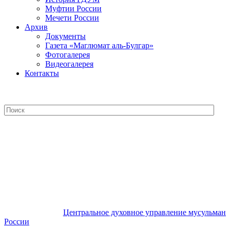
Муфтии России
Мечети России
Архив
Документы
Газета «Маглюмат аль-Булгар»
Фотогалерея
Видеогалерея
Контакты
Центральное духовное управление
мусульман России
Центральное духовное управление мусульман
России