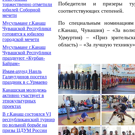
Победители и призеры ту
торжественно отметили
юбилей Соборной
соответствующих степеней.
мечети
По специальным номинациям
Мусульмане г.Канаш
Чувашской Республики
г.Канаш, Чувашия) – «За вол
готовятся к юбилею
Удмуртия) – «Приз зрительск
городской мечети
область) – «За лучшую технику»
Мусульмане г.Канаш
Чувашской Республики
празднуют «Курбан-
Байрам»
Имам-ахунд Наиль
Галяутдинов посетил
праздник в с.Урмаево
Канашская молодежь
активно участвует в
этнокультурных
проектах
В г.Канаш состоялся VI
республиканский турнир
по вольной борьбе на
призы ЦДУМ России