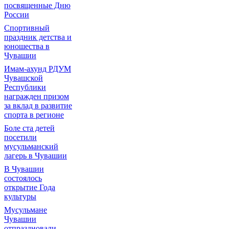
посвященные Дню
России
Спортивный
праздник детства и
юношества в
Чувашии
Имам-ахунд РДУМ
Чувашской
Республики
награжден призом
за вклад в развитие
спорта в регионе
Боле ста детей
посетили
мусульманский
лагерь в Чувашии
В Чувашии
состоялось
открытие Года
культуры
Мусульмане
Чувашии
отпраздновали