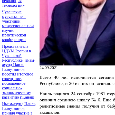
революция
технологий»
Чувашские
мусульмане –
участники
межрегиональной
научно-
практической
конференции
Представитель
ЦДУМ России в
Чувашской
Республике, имам-
ахунд Наиль
24.09.2021
Галяутдинов
посетил итоговое
Всего 40 лет исполняется сегодн
совещание,
Республике, и 20 из них он возглавл
посвященное
социально-
экономическому
Наиль родился 24 сентября 1981 год
развитию г.Канаш
окончил среднюю школу № 6. Еще бу
Имам-ахунд Наиль
религиозные знания получил от баб
Галяутдинов
аксакалов.
принял участие в