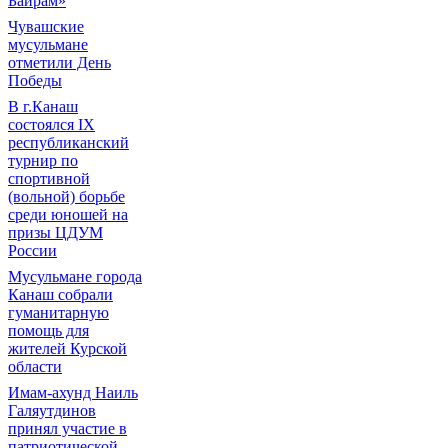
Байрам»
Чувашские
мусульмане
отметили День
Победы
В г.Канаш
состоялся IX
республиканский
турнир по
спортивной
(вольной) борьбе
среди юношей на
призы ЦДУМ
России
Мусульмане города
Канаш собрали
гуманитарную
помощь для
жителей Курской
области
Имам-ахунд Наиль
Галяутдинов
принял участие в
патриотической