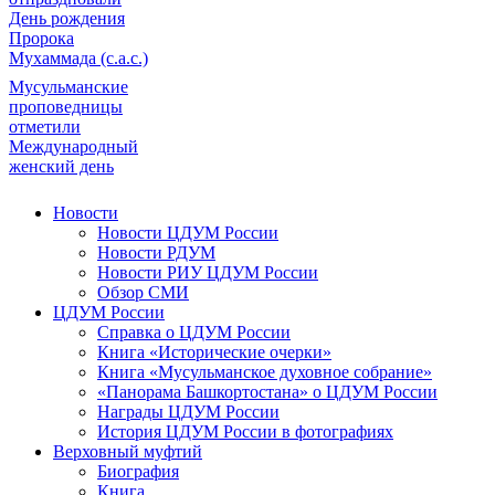
День рождения
Пророка
Мухаммада (с.а.с.)
Мусульманские
проповедницы
отметили
Международный
женский день
Новости
Новости ЦДУМ России
Новости РДУМ
Новости РИУ ЦДУМ России
Обзор СМИ
ЦДУМ России
Справка о ЦДУМ России
Книга «Исторические очерки»
Книга «Мусульманское духовное собрание»
«Панорама Башкортостана» о ЦДУМ России
Награды ЦДУМ России
История ЦДУМ России в фотографиях
Верховный муфтий
Биография
Книга