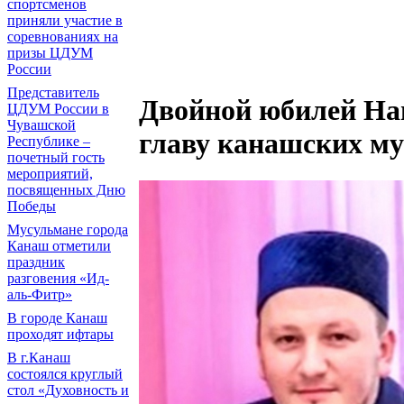
спортсменов
приняли участие в
соревнованиях на
призы ЦДУМ
России
Представитель
Двойной юбилей На
ЦДУМ России в
Чувашской
главу канашских му
Республике –
почетный гость
мероприятий,
посвященных Дню
Победы
Мусульмане города
Канаш отметили
праздник
разговения «Ид-
аль-Фитр»
В городе Канаш
проходят ифтары
В г.Канаш
состоялся круглый
стол «Духовность и