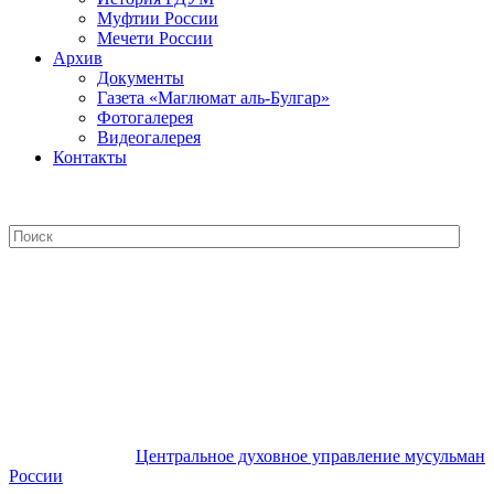
Муфтии России
Мечети России
Архив
Документы
Газета «Маглюмат аль-Булгар»
Фотогалерея
Видеогалерея
Контакты
Центральное духовное управление
мусульман России
Центральное духовное управление мусульман
России