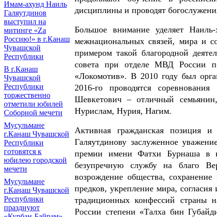
Имам-ахунд Наиль
дисциплины и проводят богослужени
Галяутдинов
выступил на
Большое внимание уделяет Наиль-
митинге «Zа
Россию!» в г.Канаш
межнациональных связей, мира и со
Чувашской
примером такой благородной деяте
Республики
совета при отделе МВД России п
В г.Канаш
«Локомотив». В 2010 году был орга
Чувашской
Республики
2016-го проводятся соревновани
торжественно
Шевкетович – отличный семьянин,
отметили юбилей
Нурислам, Нурия, Нагим.
Соборной мечети
Мусульмане
Активная гражданская позиция и
г.Канаш Чувашской
Галяутдинову заслуженное уважение
Республики
готовятся к
премии имени Фатхи Бурнаша в н
юбилею городской
безупречную службу на благо Ве
мечети
возрождение общества, сохранение 
Мусульмане
предков, укрепление мира, согласия
г.Канаш Чувашской
Республики
традиционных конфессий страны н
празднуют
России степени «Талха бин Губайд
«Курбан-Байрам»