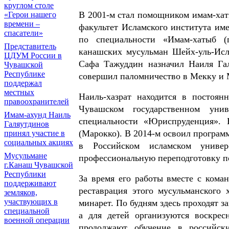
круглом столе
В 2001-м стал помощником имам-хат
«Герои нашего
времени –
факультет Исламского института и
спасатели»
по специальности «Имам-хатыб (п
Представитель
канашских мусульман Шейх-уль-Ис
ЦДУМ России в
Сафа Тажуддин назначил Наиля Гал
Чувашской
Республике
совершил паломничество в Мекку и 
поддержал
местных
Наиль-хазрат находится в постоя
правоохранителей
Чувашском государственном унив
Имам-ахунд Наиль
специальности «Юриспруденция». 
Галяутдинов
(Марокко). В 2014-м освоил програм
принял участие в
социальных акциях
в Российском исламском унив
Мусульмане
профессиональную переподготовку п
г.Канаш Чувашской
Республики
За время его работы вместе с кома
поддерживают
реставрация этого мусульманского 
земляков,
участвующих в
минарет. По будням здесь проходят 
специальной
а для детей организуются воскре
военной операции
продолжают обучение в российск