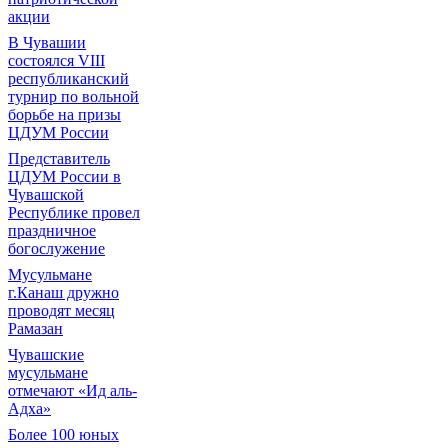
акции
В Чувашии
состоялся VIII
республиканский
турнир по вольной
борьбе на призы
ЦДУМ России
Представитель
ЦДУМ России в
Чувашской
Республике провел
праздничное
богослужение
Мусульмане
г.Канаш дружно
проводят месяц
Рамазан
Чувашские
мусульмане
отмечают «Ид аль-
Адха»
Более 100 юных