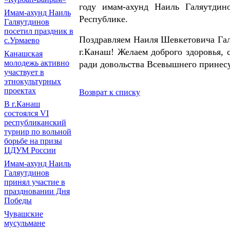
году имам-ахунд Наиль Галяутди
Имам-ахунд Наиль
Республике.
Галяутдинов
посетил праздник в
Поздравляем Наиля Шевкетовича Галя
с.Урмаево
г.Канаш! Желаем доброго здоровья, 
Канашская
молодежь активно
ради довольства Всевышнего принесу
участвует в
этнокультурных
проектах
Возврат к списку
В г.Канаш
состоялся VI
республиканский
турнир по вольной
борьбе на призы
ЦДУМ России
Имам-ахунд Наиль
Галяутдинов
принял участие в
праздновании Дня
Победы
Чувашские
мусульмане