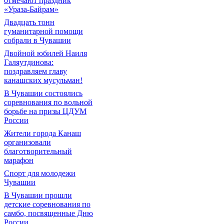
отмечают праздник
«Ураза-Байрам»
Двадцать тонн
гуманитарной помощи
собрали в Чувашии
Двойной юбилей Наиля
Галяутдинова:
поздравляем главу
канашских мусульман!
В Чувашии состоялись
соревнования по вольной
борьбе на призы ЦДУМ
России
Жители города Канаш
организовали
благотворительный
марафон
Спорт для молодежи
Чувашии
В Чувашии прошли
детские соревнования по
самбо, посвященные Дню
России