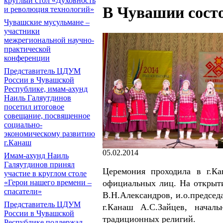
круглый стол «Духовность
В Чувашии сост
и революция технологий»
Чувашские мусульмане –
участники
межрегиональной научно-
практической
конференции
Представитель ЦДУМ
России в Чувашской
Республике, имам-ахунд
Наиль Галяутдинов
посетил итоговое
совещание, посвященное
социально-
экономическому развитию
г.Канаш
05.02.2014
Имам-ахунд Наиль
Галяутдинов принял
Церемония проходила в г.Ка
участие в круглом столе
«Герои нашего времени –
официальных лиц. На открыти
спасатели»
В.Н.Александров, и.о.председ
Представитель ЦДУМ
г.Канаш А.С.Зайцев, началь
России в Чувашской
традиционных религий.
Республике поддержал