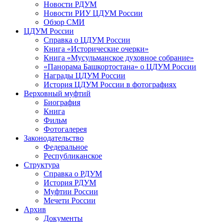
Новости РДУМ
Новости РИУ ЦДУМ России
Обзор СМИ
ЦДУМ России
Справка о ЦДУМ России
Книга «Исторические очерки»
Книга «Мусульманское духовное собрание»
«Панорама Башкортостана» о ЦДУМ России
Награды ЦДУМ России
История ЦДУМ России в фотографиях
Верховный муфтий
Биография
Книга
Фильм
Фотогалерея
Законодательство
Федеральное
Республиканское
Структура
Справка о РДУМ
История РДУМ
Муфтии России
Мечети России
Архив
Документы