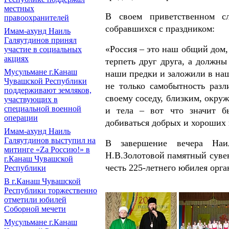
местных
В своем приветственном с
правоохранителей
собравшихся с праздником:
Имам-ахунд Наиль
Галяутдинов принял
«Россия – это наш общий дом,
участие в социальных
акциях
терпеть друг друга, а должн
Мусульмане г.Канаш
наши предки и заложили в наш
Чувашской Республики
не только самобытность раз
поддерживают земляков,
своему соседу, близким, окр
участвующих в
специальной военной
и тела ‒ вот что значит б
операции
добиваться добрых и хороших 
Имам-ахунд Наиль
Галяутдинов выступил на
В завершение вечера Наил
митинге «Zа Россию!» в
Н.В.Золотовой памятный суве
г.Канаш Чувашской
честь 225-летнего юбилея орга
Республики
В г.Канаш Чувашской
Республики торжественно
отметили юбилей
Соборной мечети
Мусульмане г.Канаш