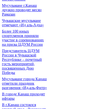
Мусульмане г.Канаш
дружно проводят месяц
Рамазан
Чувашские мусульмане
отмечают «Ид аль-Адха»
Более 100 юных
спортсменов приняли
участие в соревнованиях
на призы ЦДУМ России
Представитель ЦДУМ
России в Чувашской
Республике – почетный
гость мероприятий,
посвященных Дню
Победы
Мусульмане города Канаш
отметили праздник
разговения «Ид-аль-Фитр»
В городе Канаш проходят
ифтары
В г.Канаш состоялся