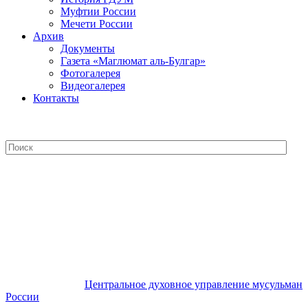
Муфтии России
Мечети России
Архив
Документы
Газета «Маглюмат аль-Булгар»
Фотогалерея
Видеогалерея
Контакты
Центральное духовное управление
мусульман России
Центральное духовное управление мусульман
России