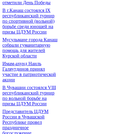
отметили День Победы
В г.Канаш состоялся IX
республиканский турнир
по спортивной (вольной)
борьбе среди юношей на
призы ЦДУМ России
Мусульмане города Канаш
собрали гуманитарную
помощь для жителей
Курской области
Имам-ахунд Наиль
Галяутдинов принял
участие в патриотической
акции
В Чувашии состоялся VIII
республиканский турнир
по вольной борьбе на
призы ЦДУМ России
Представитель ЦДУМ
России в Чувашской
Республике провел
праздничное
богослужение