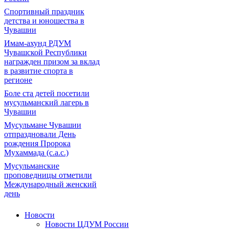
Спортивный праздник
детства и юношества в
Чувашии
Имам-ахунд РДУМ
Чувашской Республики
награжден призом за вклад
в развитие спорта в
регионе
Боле ста детей посетили
мусульманский лагерь в
Чувашии
Мусульмане Чувашии
отпраздновали День
рождения Пророка
Мухаммада (с.а.с.)
Мусульманские
проповедницы отметили
Международный женский
день
Новости
Новости ЦДУМ России