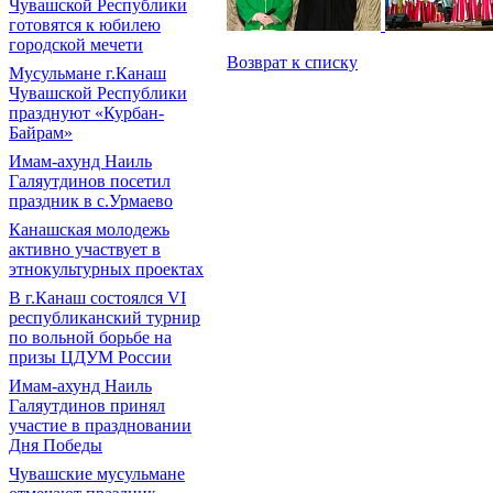
Чувашской Республики
готовятся к юбилею
городской мечети
Возврат к списку
Мусульмане г.Канаш
Чувашской Республики
празднуют «Курбан-
Байрам»
Имам-ахунд Наиль
Галяутдинов посетил
праздник в с.Урмаево
Канашская молодежь
активно участвует в
этнокультурных проектах
В г.Канаш состоялся VI
республиканский турнир
по вольной борьбе на
призы ЦДУМ России
Имам-ахунд Наиль
Галяутдинов принял
участие в праздновании
Дня Победы
Чувашские мусульмане