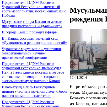
Представитель ЦДУМ России в
Чувашской Республике – почетный
Мусульман
гость мероприятий, посвященных Дню
Победы
рождения 
Мусульмане города Канаш отметили
праздник разговения «Ид-аль-Фитр»
В городе Канаш проходят ифтары
В г.Канаш состоялся круглый стол
«Духовность и революция технологий»
Чувашские мусульмане – участники
межрегиональной научно-
практической конференции
Представитель ЦДУМ России в
Чувашской Республике, имам-ахунд
Наиль Галяутдинов посетил итоговое
совещание, посвященное социально-
17.01.2014
экономическому развитию г.Канаш
В третий месяц по 
Имам-ахунд Наиль Галяутдинов
принял участие в круглом столе «Герои
месяц Маулида, мус
нашего времени – спасатели»
Божьего посланника
Представитель ЦДУМ России в
из Корана, нашиды
Чувашской Республике поддержал