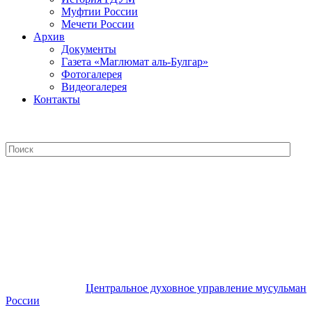
Муфтии России
Мечети России
Архив
Документы
Газета «Маглюмат аль-Булгар»
Фотогалерея
Видеогалерея
Контакты
Центральное духовное управление
мусульман России
Центральное духовное управление мусульман
России