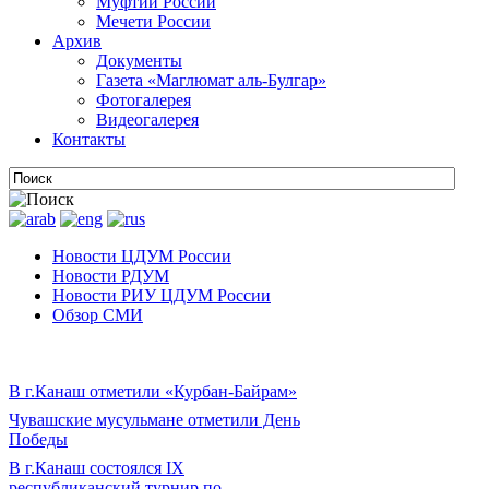
Муфтии России
Мечети России
Архив
Документы
Газета «Маглюмат аль-Булгар»
Фотогалерея
Видеогалерея
Контакты
Новости ЦДУМ России
Новости РДУМ
Новости РИУ ЦДУМ России
Обзор СМИ
В г.Канаш отметили «Курбан-Байрам»
Чувашские мусульмане отметили День
Победы
В г.Канаш состоялся IX
республиканский турнир по