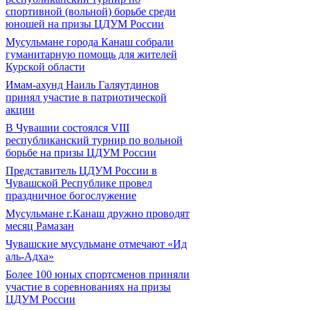
спортивной (вольной) борьбе среди
юношей на призы ЦДУМ России
Мусульмане города Канаш собрали
гуманитарную помощь для жителей
Курской области
Имам-ахунд Наиль Галяутдинов
принял участие в патриотической
акции
В Чувашии состоялся VIII
республиканский турнир по вольной
борьбе на призы ЦДУМ России
Представитель ЦДУМ России в
Чувашской Республике провел
праздничное богослужение
Мусульмане г.Канаш дружно проводят
месяц Рамазан
Чувашские мусульмане отмечают «Ид
аль-Адха»
Более 100 юных спортсменов приняли
участие в соревнованиях на призы
ЦДУМ России