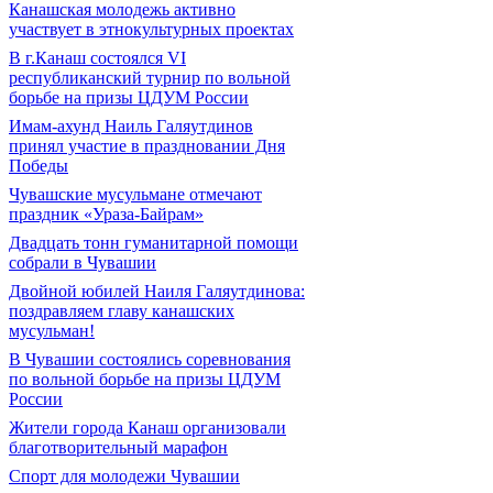
Канашская молодежь активно
участвует в этнокультурных проектах
В г.Канаш состоялся VI
республиканский турнир по вольной
борьбе на призы ЦДУМ России
Имам-ахунд Наиль Галяутдинов
принял участие в праздновании Дня
Победы
Чувашские мусульмане отмечают
праздник «Ураза-Байрам»
Двадцать тонн гуманитарной помощи
собрали в Чувашии
Двойной юбилей Наиля Галяутдинова:
поздравляем главу канашских
мусульман!
В Чувашии состоялись соревнования
по вольной борьбе на призы ЦДУМ
России
Жители города Канаш организовали
благотворительный марафон
Спорт для молодежи Чувашии