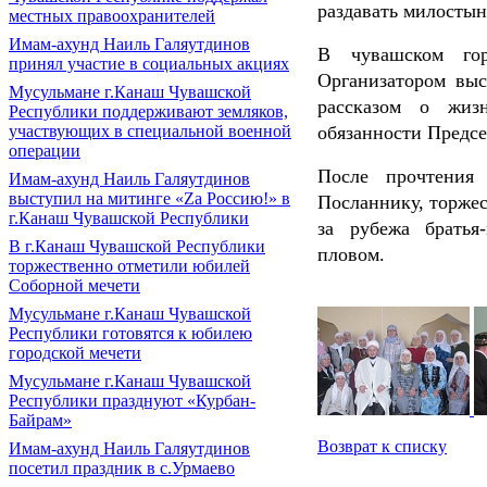
раздавать милосты
местных правоохранителей
Имам-ахунд Наиль Галяутдинов
В чувашском го
принял участие в социальных акциях
Организатором вы
Мусульмане г.Канаш Чувашской
рассказом о жиз
Республики поддерживают земляков,
участвующих в специальной военной
обязанности Предс
операции
После прочтения
Имам-ахунд Наиль Галяутдинов
выступил на митинге «Zа Россию!» в
Посланнику, торжес
г.Канаш Чувашской Республики
за рубежа братья
В г.Канаш Чувашской Республики
пловом.
торжественно отметили юбилей
Соборной мечети
Мусульмане г.Канаш Чувашской
Республики готовятся к юбилею
городской мечети
Мусульмане г.Канаш Чувашской
Республики празднуют «Курбан-
Байрам»
Возврат к списку
Имам-ахунд Наиль Галяутдинов
посетил праздник в с.Урмаево