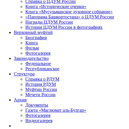
Справка о ЦДУМ России
Книга «Исторические очерки»
Книга «Мусульманское духовное собрание»
«Панорама Башкортостана» о ЦДУМ России
Награды ЦДУМ России
История ЦДУМ России в фотографиях
Верховный муфтий
Биография
Книга
Фильм
Фотогалерея
Законодательство
Федеральное
Республиканское
Структура
Справка о РДУМ
История РДУМ
Муфтии России
Мечети России
Архив
Документы
Газета «Маглюмат аль-Булгар»
Фотогалерея
Видеогалерея