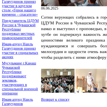
Галяутдинов принял
участие в круглом
06.06.2025
столе «Герои нашего
времени – спасатели»
Сотни верующих собрались в гор
Представитель ЦДУМ
ЦДУМ России в Чувашской Респуб
России в Чувашской
намаз и выступил с проповедью, в
Республике
поддержал местных
хутбе он подчеркнул важность ж
правоохранителей
ценностями великого праздника
Имам-ахунд Наиль
нуждающимся и совершать бол
Галяутдинов принял
милосердия и щедрости очень важ
участие в социальных
чтобы разделить с ними атмосферу
акциях
Мусульмане г.Канаш
Чувашской
Республики
поддерживают
земляков,
участвующих в
специальной военной
операции
Возврат к списку
Имам-ахунд Наиль
Галяутдинов