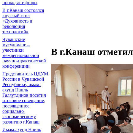
проходят ифтары
В г.Канаш состоялся
круглый стол
«Духовность и
революция
технологий»
Чувашские
мусульмане –
В г.Канаш отмети
участники
межрегиональной
научно-практической
конференции
Представитель ЦДУМ
России в Чувашской
Республике, имам-
ахунд Наиль
Галяутдинов посетил
итоговое совещание,
посвященное
социально-
экономическому
развитию г.Канаш
Имам-ахунд Наиль