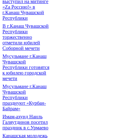
выступил на митинге
«Zа Россию!» в
г.Канаш Чувашской
Республики
В г.Канаш Чувашской
Республики
торжественно
отметили юбилей
Соборной мечети
Мусульмане г.Канаш
Чувашской
Республики готовятся
к юбилею городской
мечети
Мусульмане г.Канаш
Чувашской
Республики
празднуют «Курбан-
Байрам»
Имам-ахунд Наиль
Галяутдинов посетил
праздник в с.Урмаево
Канашская молодежь