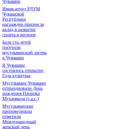
Чувашии
Имам-ахунд РДУМ
Чувашской
Республики
награжден призом за
вклад в развитие
спорта в регионе
Боле ста детей
посетили
мусульманский лагерь
в Чувашии
В Чувашии
состоялось открытие
Года культуры
Мусульмане Чувашии
отпраздновали День
рождения Пророка
Мухаммада (с.а.с.)
Мусульманские
проповедницы
отметили
Международный
женский день