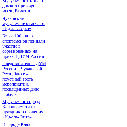
Мусульмане г.Канаш
дружно проводят
месяц Рамазан
Чувашские
мусульмане отмечают
«Ид аль-Адха»
Более 100 юных
спортсменов приняли
участие в
соревнованиях на
призы ЦДУМ России
Представитель ЦДУМ
России в Чувашской
Республике –
почетный гость
мероприятий,
посвященных Дню
Победы
Мусульмане города
Канаш отметили
праздник разговения
«Ид-аль-Фитр»
В городе Канаш