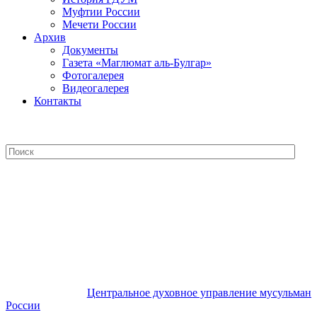
Муфтии России
Мечети России
Архив
Документы
Газета «Маглюмат аль-Булгар»
Фотогалерея
Видеогалерея
Контакты
Центральное духовное управление
мусульман России
Центральное духовное управление мусульман
России