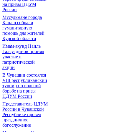
на призы ЦДУМ
России
Мусульмане города
Канаш собрали
гуманитарную
помощь для жителей
Курской области
Имам-ахунд Наиль
Галяутдинов принял
участие в
патриотической
акции
В Чувашии состоялся
VIII республиканский
турнир по вольной
борьбе на призы
ЦДУМ России
Представитель ЦДУМ
России в Чувашской
Республике провел
праздничное
богослужение