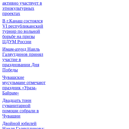
активно участвует в
этнокультурных
проектах
В г.Канаш состоялся
VI республиканский
турнир по вольной
борьбе на призы
ЦДУМ России
Имам-ахунд Наиль
Галяутдинов принял
участие в
праздновании Дня
Победы
Чувашские
мусульмане отмечают
праздник «Ураза-
Байрам»
Двадцать тонн
гуманитарной
помощи собрали в
Чувашии
Двойной юбилей
Наиля Галяутдинова: