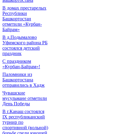
Башкортостана
В домах престарелых
Республики
Башкортостан
отметили «Курбан-
Байрам»
В д.Подымалово
Уфимского района РБ
состоялся детский
праздник
С праздником
«Курбан-Байрам»!
Паломники из
Башкортостана
отправились в Хадж
Чувашские
мусульмане отметили
День Победы
В г.Канаш состоялся
IX республиканский
турнир по
спортивной (вольной)
борьбе среди юношей