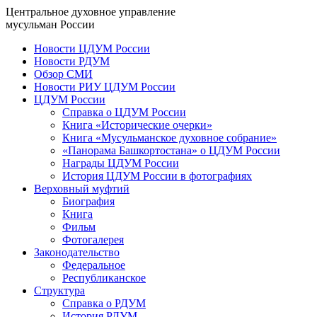
Центральное духовное управление
мусульман России
Новости ЦДУМ России
Новости РДУМ
Обзор СМИ
Новости РИУ ЦДУМ России
ЦДУМ России
Справка о ЦДУМ России
Книга «Исторические очерки»
Книга «Мусульманское духовное собрание»
«Панорама Башкортостана» о ЦДУМ России
Награды ЦДУМ России
История ЦДУМ России в фотографиях
Верховный муфтий
Биография
Книга
Фильм
Фотогалерея
Законодательство
Федеральное
Республиканское
Структура
Справка о РДУМ
История РДУМ