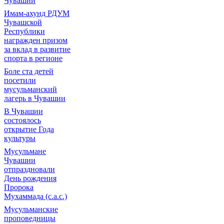
Чувашии
Имам-ахунд РДУМ
Чувашской
Республики
награжден призом
за вклад в развитие
спорта в регионе
Боле ста детей
посетили
мусульманский
лагерь в Чувашии
В Чувашии
состоялось
открытие Года
культуры
Мусульмане
Чувашии
отпраздновали
День рождения
Пророка
Мухаммада (с.а.с.)
Мусульманские
проповедницы