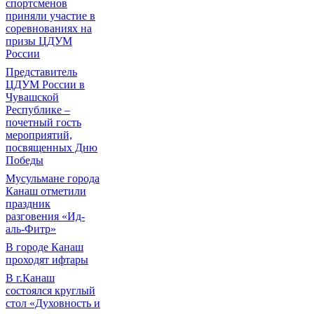
спортсменов
приняли участие в
соревнованиях на
призы ЦДУМ
России
Представитель
ЦДУМ России в
Чувашской
Республике –
почетный гость
мероприятий,
посвященных Дню
Победы
Мусульмане города
Канаш отметили
праздник
разговения «Ид-
аль-Фитр»
В городе Канаш
проходят ифтары
В г.Канаш
состоялся круглый
стол «Духовность и