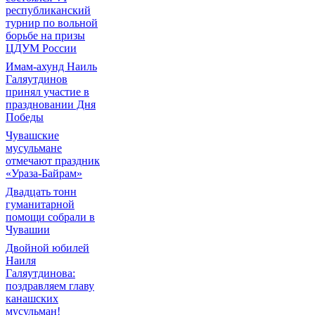
республиканский
турнир по вольной
борьбе на призы
ЦДУМ России
Имам-ахунд Наиль
Галяутдинов
принял участие в
праздновании Дня
Победы
Чувашские
мусульмане
отмечают праздник
«Ураза-Байрам»
Двадцать тонн
гуманитарной
помощи собрали в
Чувашии
Двойной юбилей
Наиля
Галяутдинова:
поздравляем главу
канашских
мусульман!