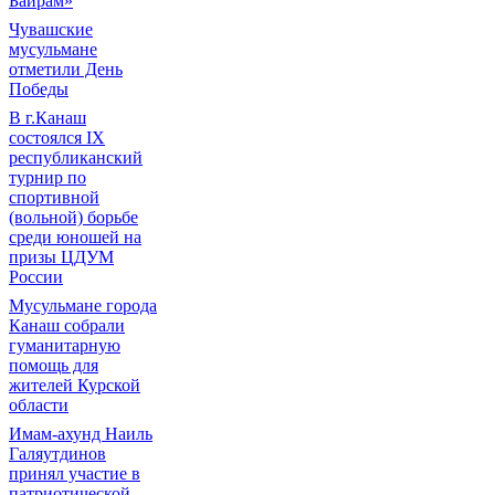
Байрам»
Чувашские
мусульмане
отметили День
Победы
В г.Канаш
состоялся IX
республиканский
турнир по
спортивной
(вольной) борьбе
среди юношей на
призы ЦДУМ
России
Мусульмане города
Канаш собрали
гуманитарную
помощь для
жителей Курской
области
Имам-ахунд Наиль
Галяутдинов
принял участие в
патриотической