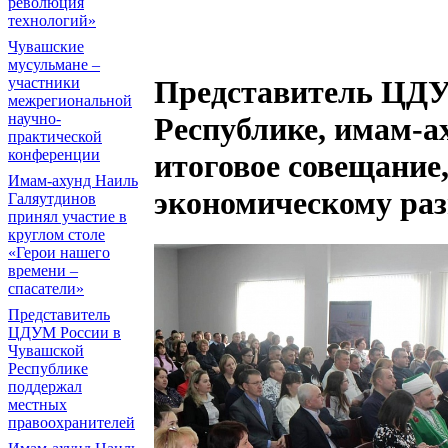
революция
технологий»
Чувашские
мусульмане –
участники
Представитель ЦДУ
межрегиональной
научно-
Республике, имам-а
практической
конференции
итоговое совещание
Имам-ахунд Наиль
экономическому ра
Галяутдинов
принял участие в
круглом столе
«Герои нашего
времени –
спасатели»
Представитель
ЦДУМ России в
Чувашской
Республике
поддержал
местных
правоохранителей