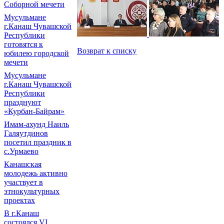
Соборной мечети
Мусульмане
г.Канаш Чувашской
Республики
готовятся к
Возврат к списку
юбилею городской
мечети
Мусульмане
г.Канаш Чувашской
Республики
празднуют
«Курбан-Байрам»
Имам-ахунд Наиль
Галяутдинов
посетил праздник в
с.Урмаево
Канашская
молодежь активно
участвует в
этнокультурных
проектах
В г.Канаш
состоялся VI