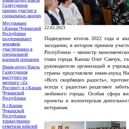
Имам-ахунд Наиль
Галяутдинов
принял участие в
социальных акциях
Мусульмане
22.02.2023
г.Канаш Чувашской
Республики
Подведение итогов 2022 года и ан
поддерживают
земляков,
заседании, в котором приняли участ
участвующих в
Республики – министр экономическ
специальной
глава города Канаш Олег Савчук, г
военной операции
руководители организаций и учреж
Имам-ахунд Наиль
Галяутдинов
страны представляли имам-ахунд Н
выступил на
«Всех скорбящих радость», протои
митинге «Zа
всегда с радостью разделяют забот
Россию!» в г.Канаш
Чувашской
любимого города. Особая сфера в
Республики
проекты и волонтерская деятельнос
В г.Канаш
ветеранам.
Чувашской
Республики
торжественно
отметили юбилей