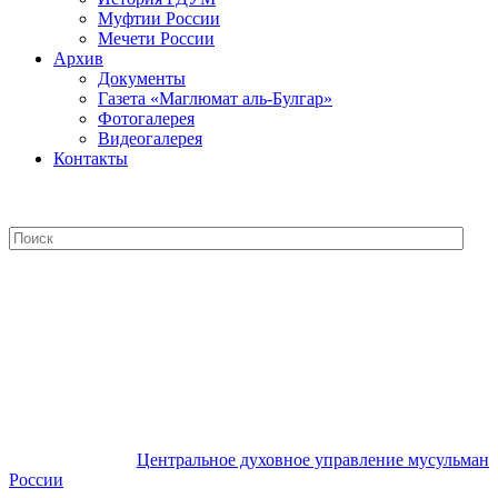
Муфтии России
Мечети России
Архив
Документы
Газета «Маглюмат аль-Булгар»
Фотогалерея
Видеогалерея
Контакты
Центральное духовное управление
мусульман России
Центральное духовное управление мусульман
России