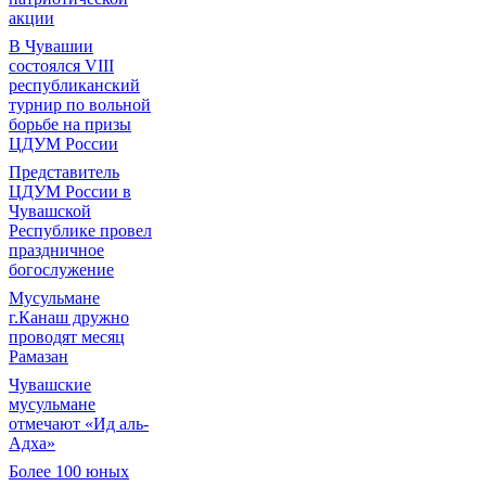
акции
В Чувашии
состоялся VIII
республиканский
турнир по вольной
борьбе на призы
ЦДУМ России
Представитель
ЦДУМ России в
Чувашской
Республике провел
праздничное
богослужение
Мусульмане
г.Канаш дружно
проводят месяц
Рамазан
Чувашские
мусульмане
отмечают «Ид аль-
Адха»
Более 100 юных