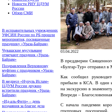
Новости РИУ ЦДУМ
России
Обзор СМИ
В исправительных учреждениях
УФСИН России по РБ прошли
мероприятия, посвященные
празднику «Ураза-Байрам»
Чувашские мусульмане
03.04.2022
отмечают праздник «Ураза-
Байрам»
В преддверии Священног
Поздравления Верховному
«Булгар-Тур» отправил в
муфтию с праздником «Ураза-
Байрам»
Как сообщил руководит
В медресе «Нуруль Ислам»
прибыли в КСА. В один и
ЦДУМ России дружно
на экскурсию в знаменит
встретили праздник «Ураза-
Впереди – Благословенна
Байрам»
«Ид-аль-Фитр» – день
С начала пандемии кор
воздаяния за благие дела
групповых посещений, 