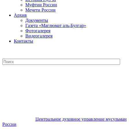
Муфтии России
Мечети России
Архив
Документы
Газета «Маглюмат аль-Булгар»
Фотогалерея
Видеогалерея
Контакты
Центральное духовное управление
мусульман России
Центральное духовное управление мусульман
России