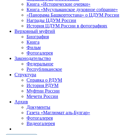
Книга «Исторические очерки»
Книга «Мусульманское духовное собрание»
«Панорама Башкортостана» о ЦДУМ России
Награды ЦДУМ России
История ЦДУМ России в фотографиях
Верховный муфтий
Биография
Книга
Фильм
Фотогалерея
Законодательство
Федеральное
Республиканское
Структура
Справка о РДУМ
История РДУМ
Муфтии России
Мечети России
Архив
Документы
Газета «Маглюмат аль-Булгар»
Фотогалерея
Видеогалерея