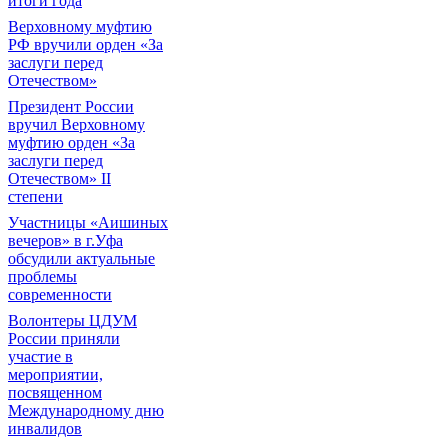
итоги года
Верховному муфтию
РФ вручили орден «За
заслуги перед
Отечеством»
Президент России
вручил Верховному
муфтию орден «За
заслуги перед
Отечеством» II
степени
Участницы «Аишиных
вечеров» в г.Уфа
обсудили актуальные
проблемы
современности
Волонтеры ЦДУМ
России приняли
участие в
мероприятии,
посвященном
Международному дню
инвалидов