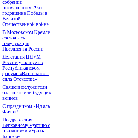
собрании,
посвященном 79-й
годовщине Победы в
Великой
Отечественной войне
В Московском Кремле
состоялась
инаугурация
Президента России
Делегация ЦДУМ
России участвует в
Республиканском
форуме «Ватан көсө –
сила Отечества»
Священнослужители
благословили будущих
воинов
С праздником «Ид аль-
Фитр»!
Поздравления
Верховному муфтию с
праздником «Ураза-
Байрам»