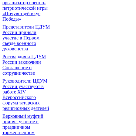
организатор военно-
патриотической игры
«Почувствуй вкус
Победы»
Представители ЦДУМ
России приняли
участие в Первом
съезде военного
духовенства
Росгвардия и ЦДУМ
России заключили
Соглашение о
сотрудничестве
Руководители ЦДУМ
России участвуют в
работе XIV
Всероссийского
форума татарских
религиозных деятелей
Верховный муфтий
принял участие в
праздничном
торжественном