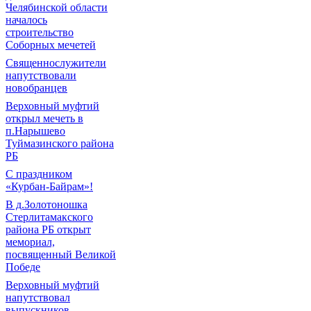
Челябинской области
началось
строительство
Соборных мечетей
Священнослужители
напутствовали
новобранцев
Верховный муфтий
открыл мечеть в
п.Нарышево
Туймазинского района
РБ
С праздником
«Курбан-Байрам»!
В д.Золотоношка
Стерлитамакского
района РБ открыт
мемориал,
посвященный Великой
Победе
Верховный муфтий
напутствовал
выпускников