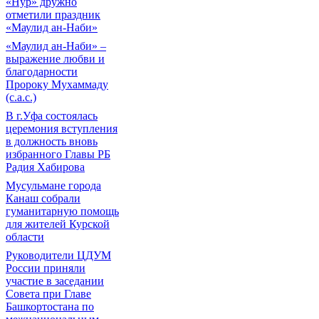
«Нур» дружно
отметили праздник
«Маулид ан-Наби»
«Маулид ан-Наби» –
выражение любви и
благодарности
Пророку Мухаммаду
(с.а.с.)
В г.Уфа состоялась
церемония вступления
в должность вновь
избранного Главы РБ
Радия Хабирова
Мусульмане города
Канаш собрали
гуманитарную помощь
для жителей Курской
области
Руководители ЦДУМ
России приняли
участие в заседании
Совета при Главе
Башкортостана по