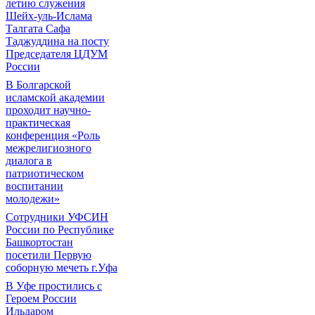
летию служения
Шейх-уль-Ислама
Талгата Сафа
Таджуддина на посту
Председателя ЦДУМ
России
В Болгарской
исламской академии
проходит научно-
практическая
конференция «Роль
межрелигиозного
диалога в
патриотическом
воспитании
молодежи»
Сотрудники УФСИН
России по Республике
Башкортостан
посетили Первую
соборную мечеть г.Уфа
В Уфе простились с
Героем России
Ильдаром