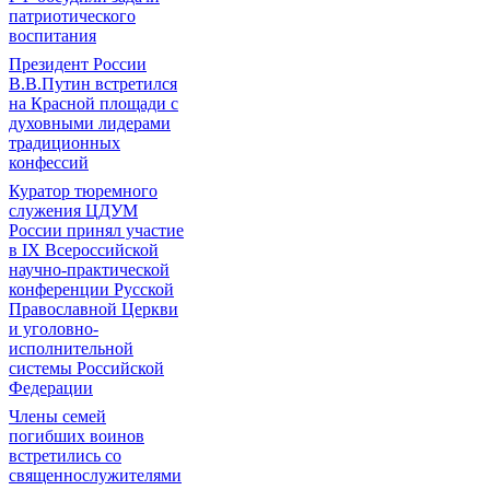
патриотического
воспитания
Президент России
В.В.Путин встретился
на Красной площади с
духовными лидерами
традиционных
конфессий
Куратор тюремного
служения ЦДУМ
России принял участие
в IX Всероссийской
научно-практической
конференции Русской
Православной Церкви
и уголовно-
исполнительной
системы Российской
Федерации
Члены семей
погибших воинов
встретились со
священнослужителями