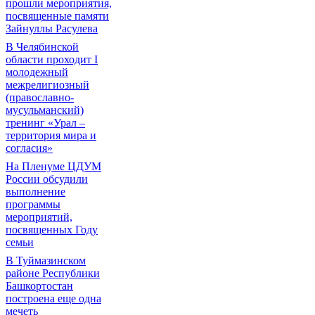
прошли мероприятия,
посвященные памяти
Зайнуллы Расулева
В Челябинской
области проходит I
молодежный
межрелигиозный
(православно-
мусульманский)
тренинг «Урал –
территория мира и
согласия»
На Пленуме ЦДУМ
России обсудили
выполнение
программы
мероприятий,
посвященных Году
семьи
В Туймазинском
районе Республики
Башкортостан
построена еще одна
мечеть