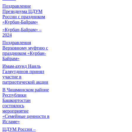
Поздравление
Президиума ЦДУМ
России с праздником
«Курбан-Байрам»
«Курбан-Байрам» –
2024
Поздравления
Верховному муфтию с
праздником «Курбан-
Байрам»
Имам-ахунд Наиль
Галяутдинов принял
участие в
патриотической акции
В Чишминском районе
Республики
Башкортостан
состоялось
мероприятие
«Семейные ценности в
Исламе»
ЦДУМ России –