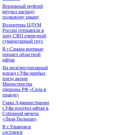
Верховный муфтий
вручил награду
полковому имаму
Волонтеры ЦДУМ
России отправили в
зону СВО очередной
гуманитарный груз
В г.Самара впервые
прошел областной
ифтар
На железнодорожный
вокзал г.Уфа прибыл
поезд акции
Министерства
обороны РФ «Сила в
правде»
Глава Администрации
г.Уфа посетил ифтар в
Соборной мечети
«Ляля-Тюльпан»
В г.Ульяновск
состоялся