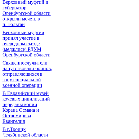
Верховный муфтий и
губернатор
Оренбургской области
открыли мечеть в
п.Тюльган
Верховный муфтий
принял участие в
очередном съезде
(меджлисе) РДУМ
Оренбургской области
Священнослужители
напутствовали бойцов,
отправляющихся в
зону специальной
военной операции
В Евразийский музей
кочевых цивилизаций
переданы копии
Корана Османа и
Остромирова
Евангелия
В г.Троицк
Челябинской области