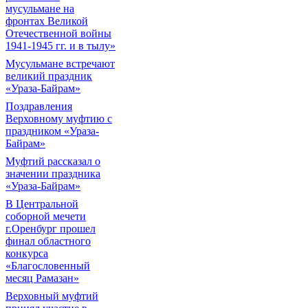
мусульмане на
фронтах Великой
Отечественной войны
1941-1945 гг. и в тылу»
Мусульмане встречают
великий праздник
«Ураза-Байрам»
Поздравления
Верховному муфтию с
праздником «Ураза-
Байрам»
Муфтий рассказал о
значении праздника
«Ураза-Байрам»
В Центральной
соборной мечети
г.Оренбург прошел
финал областного
конкурса
«Благословенный
месяц Рамазан»
Верховный муфтий