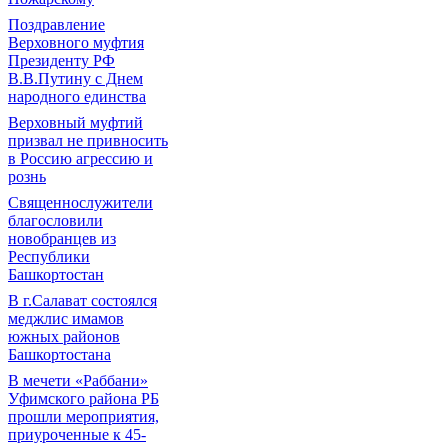
Поздравление
Верховного муфтия
Президенту РФ
В.В.Путину с Днем
народного единства
Верховный муфтий
призвал не привносить
в Россию агрессию и
рознь
Священнослужители
благословили
новобранцев из
Республики
Башкортостан
В г.Салават состоялся
меджлис имамов
южных районов
Башкортостана
В мечети «Раббани»
Уфимского района РБ
прошли мероприятия,
приуроченные к 45-