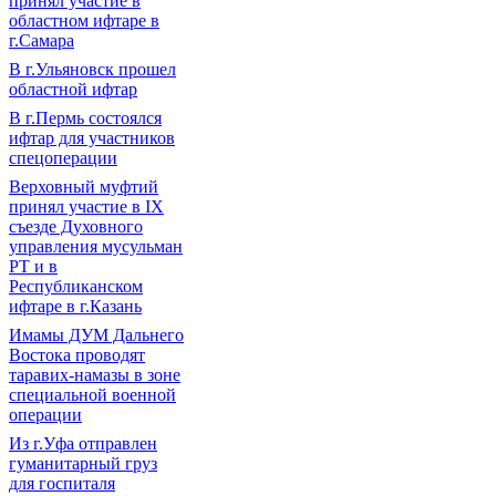
принял участие в
областном ифтаре в
г.Самара
В г.Ульяновск прошел
областной ифтар
В г.Пермь состоялся
ифтар для участников
спецоперации
Верховный муфтий
принял участие в IХ
съезде Духовного
управления мусульман
РТ и в
Республиканском
ифтаре в г.Казань
Имамы ДУМ Дальнего
Востока проводят
таравих-намазы в зоне
специальной военной
операции
Из г.Уфа отправлен
гуманитарный груз
для госпиталя