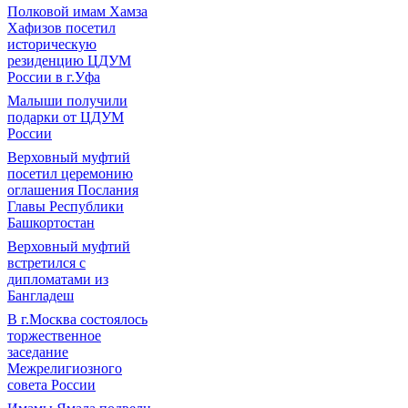
Полковой имам Хамза
Хафизов посетил
историческую
резиденцию ЦДУМ
России в г.Уфа
Малыши получили
подарки от ЦДУМ
России
Верховный муфтий
посетил церемонию
оглашения Послания
Главы Республики
Башкортостан
Верховный муфтий
встретился с
дипломатами из
Бангладеш
В г.Москва состоялось
торжественное
заседание
Межрелигиозного
совета России