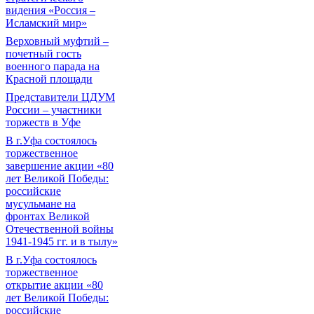
видения «Россия –
Исламский мир»
Верховный муфтий –
почетный гость
военного парада на
Красной площади
Представители ЦДУМ
России – участники
торжеств в Уфе
В г.Уфа состоялось
торжественное
завершение акции «80
лет Великой Победы:
российские
мусульмане на
фронтах Великой
Отечественной войны
1941-1945 гг. и в тылу»
В г.Уфа состоялось
торжественное
открытие акции «80
лет Великой Победы:
российские