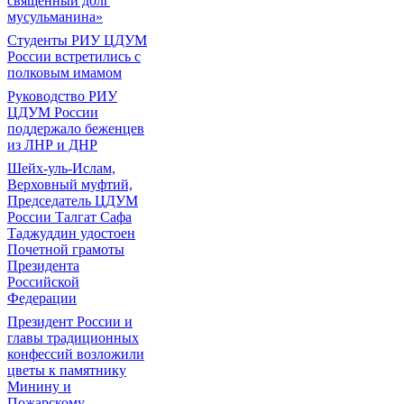
священный долг
мусульманина»
Студенты РИУ ЦДУМ
России встретились с
полковым имамом
Руководство РИУ
ЦДУМ России
поддержало беженцев
из ЛНР и ДНР
Шейх-уль-Ислам,
Верховный муфтий,
Председатель ЦДУМ
России Талгат Сафа
Таджуддин удостоен
Почетной грамоты
Президента
Российской
Федерации
Президент России и
главы традиционных
конфессий возложили
цветы к памятнику
Минину и
Пожарскому