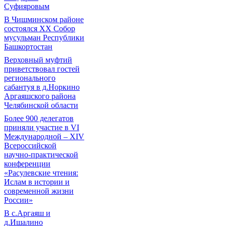
Суфияровым
В Чишминском районе
состоялся XX Собор
мусульман Республики
Башкортостан
Верховный муфтий
приветствовал гостей
регионального
сабантуя в д.Норкино
Аргаяшского района
Челябинской области
Более 900 делегатов
приняли участие в VI
Международной – ХIV
Всероссийской
научно-практической
конференции
«Расулевские чтения:
Ислам в истории и
современной жизни
России»
В с.Аргаяш и
д.Ишалино