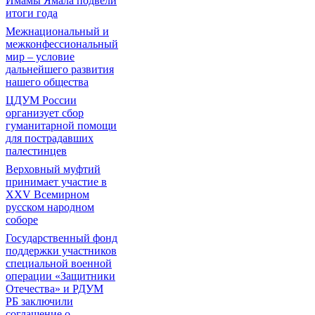
Имамы Ямала подвели
итоги года
Межнациональный и
межконфессиональный
мир – условие
дальнейшего развития
нашего общества
ЦДУМ России
организует сбор
гуманитарной помощи
для пострадавших
палестинцев
Верховный муфтий
принимает участие в
XXV Всемирном
русском народном
соборе
Государственный фонд
поддержки участников
специальной военной
операции «Защитники
Отечества» и РДУМ
РБ заключили
соглашение о