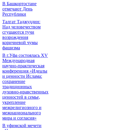
В Башкортостане
отмечают День
Республики
Талгат Таджуддин:
Над человечеством
сгущаются тучи
возрождения
коричневой чумы
фашизма
В г.Уфа состоялась XV
Международная
научно-практическая
конференция «Идеалы
и ценности Ислама:
сохранение
традиционных
духовно-нравственных
ценностей в семье,
укрепление
межрелигиозного и
межнационального
мира и согласия»
В уфимской мечети