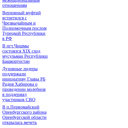
межнациональным
отношениям
Верховный муфтий
встретился с
Чрезвычайным и
Полномочным послом
Турецкой Республики
в РФ
В пгт.Чишмы
состоялся XIX сход
мусульман Республики
Башкортостан
Духовные лидеры
поддержали
инициативу Главы РБ
Радия Хабирова о
проведении молебнов
в поддержку
участников СВО
В п.Первомайский
Оренбургского района
Оренбургской области
открылась мечеть