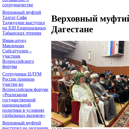
сотрудничестве
Верховный муфтий
Верховный муфтий
Талгат Сафа
Таджуддин выступил
Дагестане
на ХIII Епархиальных
Табынских чтениях
Имам-ахунд
Мавлемзан
Сибгатуллин –
участник
Всероссийского
форума
Сотрудники ЦДУМ
России приняли
участие во
Всероссийском форуме
«Реализация
государственной
национальной
политики в условиях
глобальных вызовов»
Верховный муфтий
выступил на заседании