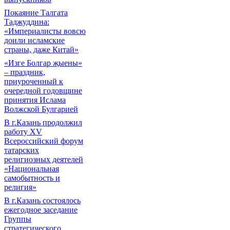
Покаяние Талгата
Таджуддина:
«Империалисты вовсю
доили исламские
страны, даже Китай»
«Изге Болгар җыены»
– праздник,
приуроченный к
очередной годовщине
принятия Ислама
Волжской Булгарией
В г.Казань продолжил
работу XV
Всероссийский форум
татарских
религиозных деятелей
«Национальная
самобытность и
религия»
В г.Казань состоялось
ежегодное заседание
Группы
стратегического