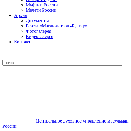
Муфтии России
Мечети России
Архив
Документы
Газета «Маглюмат аль-Булгар»
Фотогалерея
Видеогалерея
Контакты
Центральное духовное управление
мусульман России
Центральное духовное управление мусульман
России