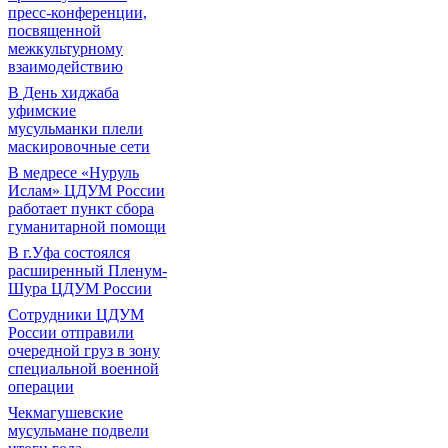
пресс-конференции,
посвященной
межкультурному
взаимодействию
В День хиджаба
уфимские
мусульманки плели
маскировочные сети
В медресе «Нуруль
Ислам» ЦДУМ России
работает пункт сбора
гуманитарной помощи
В г.Уфа состоялся
расширенный Пленум-
Шура ЦДУМ России
Сотрудники ЦДУМ
России отправили
очередной груз в зону
специальной военной
операции
Чекмагушевские
мусульмане подвели