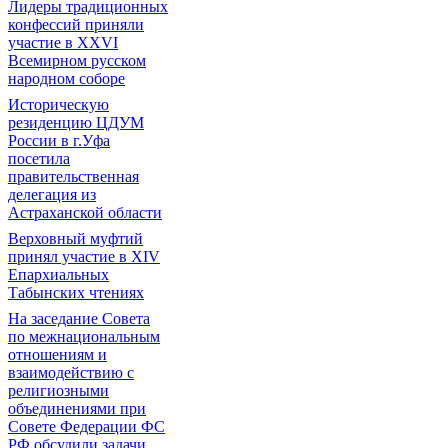
Лидеры традиционных
конфессий приняли
участие в XXVI
Всемирном русском
народном соборе
Историческую
резиденцию ЦДУМ
России в г.Уфа
посетила
правительственная
делегация из
Астраханской области
Верховный муфтий
принял участие в ХIV
Епархиальных
Табынских чтениях
На заседание Совета
по межнациональным
отношениям и
взаимодействию с
религиозными
объединениями при
Совете Федерации ФС
РФ обсудили задачи