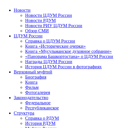
Новости
Новости ЦДУМ России
Новости РДУМ
Новости РИУ ЦДУМ России
Обзор СМИ
ЦДУМ России
Справка о ЦДУМ России
Книга «Исторические очерки»
Книга «Мусульманское духовное собрание»
«Панорама Башкортостана» о ЦДУМ России
Награды ЦДУМ России
История ЦДУМ России в фотографиях
Верховный муфтий
Биография
Книга
Фильм
Фотогалерея
Законодательство
Федеральное
Республиканское
Структура
Справка о РДУМ
История РДУМ