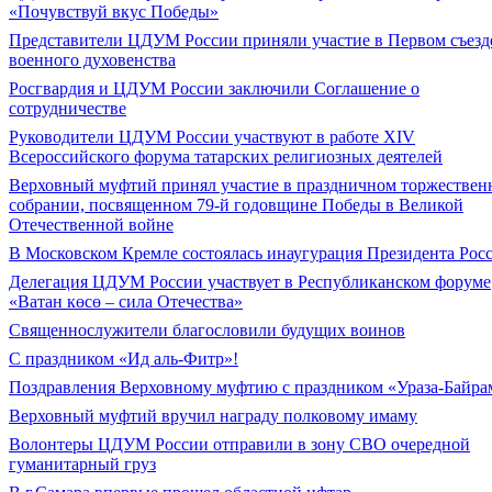
«Почувствуй вкус Победы»
Представители ЦДУМ России приняли участие в Первом съезд
военного духовенства
Росгвардия и ЦДУМ России заключили Соглашение о
сотрудничестве
Руководители ЦДУМ России участвуют в работе XIV
Всероссийского форума татарских религиозных деятелей
Верховный муфтий принял участие в праздничном торжествен
собрании, посвященном 79-й годовщине Победы в Великой
Отечественной войне
В Московском Кремле состоялась инаугурация Президента Рос
Делегация ЦДУМ России участвует в Республиканском форуме
«Ватан көсө – сила Отечества»
Священнослужители благословили будущих воинов
С праздником «Ид аль-Фитр»!
Поздравления Верховному муфтию с праздником «Ураза-Байра
Верховный муфтий вручил награду полковому имаму
Волонтеры ЦДУМ России отправили в зону СВО очередной
гуманитарный груз