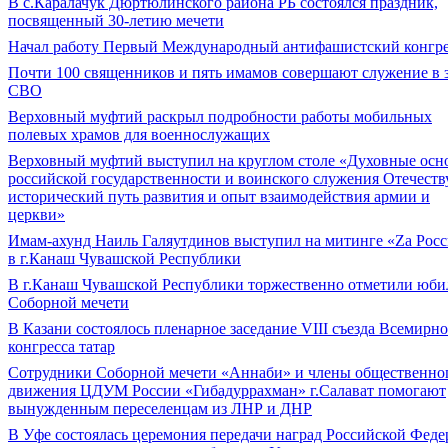
В с.Каралачук Дюртюлинского района РБ состоялся праздник,
посвященный 30-летию мечети
Начал работу Первый Международный антифашистский конгре
Почти 100 священников и пять имамов совершают служение в 
СВО
Верховный муфтий раскрыл подробности работы мобильных
полевых храмов для военнослужащих
Верховный муфтий выступил на круглом столе «Духовные осн
российской государственности и воинского служения Отечеств
исторический путь развития и опыт взаимодействия армии и
церкви»
Имам-ахунд Наиль Галяутдинов выступил на митинге «Zа Рос
в г.Канаш Чувашской Республики
В г.Канаш Чувашской Республики торжественно отметили юби
Соборной мечети
В Казани состоялось пленарное заседание VIII съезда Всемирн
конгресса татар
Сотрудники Соборной мечети «Аннаби» и члены общественно
движения ЦДУМ России «Гибадуррахман» г.Салават помогают
вынужденным переселенцам из ЛНР и ДНР
В Уфе состоялась церемония передачи наград Российской Фед