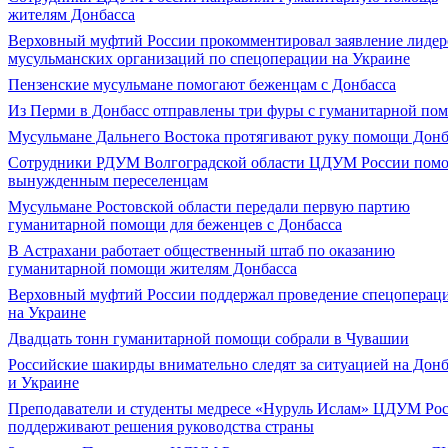
жителям Донбасса
Верховный муфтий России прокомментировал заявление лидер
мусульманских организаций по спецоперации на Украине
Пензенские мусульмане помогают беженцам с Донбасса
Из Перми в Донбасс отправлены три фуры с гуманитарной по
Мусульмане Дальнего Востока протягивают руку помощи Донб
Сотрудники РДУМ Волгоградской области ЦДУМ России пом
вынужденным переселенцам
Мусульмане Ростовской области передали первую партию
гуманитарной помощи для беженцев с Донбасса
В Астрахани работает общественный штаб по оказанию
гуманитарной помощи жителям Донбасса
Верховный муфтий России поддержал проведение спецоперац
на Украине
Двадцать тонн гуманитарной помощи собрали в Чувашии
Российские шакирды внимательно следят за ситуацией на Донб
и Украине
Преподаватели и студенты медресе «Нуруль Ислам» ЦДУМ Ро
поддерживают решения руководства страны