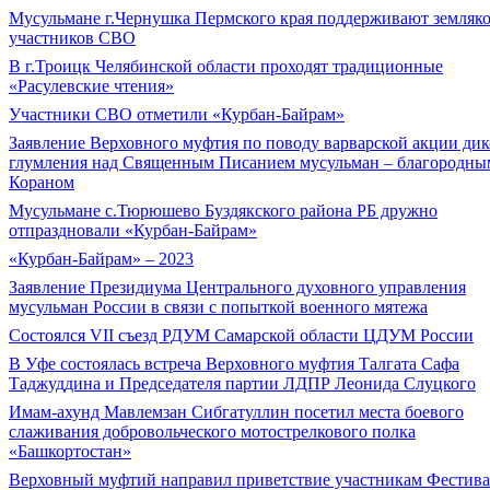
Мусульмане г.Чернушка Пермского края поддерживают земляко
участников СВО
В г.Троицк Челябинской области проходят традиционные
«Расулевские чтения»
Участники СВО отметили «Курбан-Байрам»
Заявление Верховного муфтия по поводу варварской акции дик
глумления над Священным Писанием мусульман – благородны
Кораном
Мусульмане с.Тюрюшево Буздякского района РБ дружно
отпраздновали «Курбан-Байрам»
«Курбан-Байрам» – 2023
Заявление Президиума Центрального духовного управления
мусульман России в связи с попыткой военного мятежа
Состоялся VII съезд РДУМ Самарской области ЦДУМ России
В Уфе состоялась встреча Верховного муфтия Талгата Сафа
Таджуддина и Председателя партии ЛДПР Леонида Слуцкого
Имам-ахунд Мавлемзан Сибгатуллин посетил места боевого
слаживания добровольческого мотострелкового полка
«Башкортостан»
Верховный муфтий направил приветствие участникам Фестива