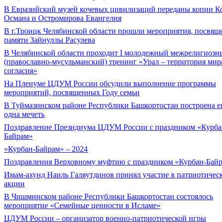
В Евразийский музей кочевых цивилизаций переданы копии К
Османа и Остромирова Евангелия
В г.Троицк Челябинской области прошли мероприятия, посвя
памяти Зайнуллы Расулева
В Челябинской области проходит I молодежный межрелигиозн
(православно-мусульманский) тренинг «Урал – территория мир
согласия»
На Пленуме ЦДУМ России обсудили выполнение программы
мероприятий, посвященных Году семьи
В Туймазинском районе Республики Башкортостан построена 
одна мечеть
Поздравление Президиума ЦДУМ России с праздником «Курба
Байрам»
«Курбан-Байрам» – 2024
Поздравления Верховному муфтию с праздником «Курбан-Бай
Имам-ахунд Наиль Галяутдинов принял участие в патриотичес
акции
В Чишминском районе Республики Башкортостан состоялось
мероприятие «Семейные ценности в Исламе»
ЦДУМ России – организатор военно-патриотической игры