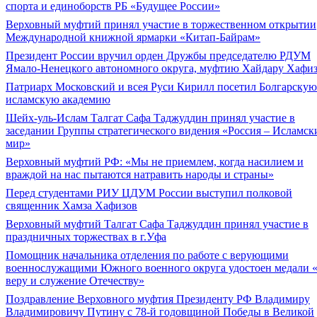
спорта и единоборств РБ «Будущее России»
Верховный муфтий принял участие в торжественном открытии
Международной книжной ярмарки «Китап-Байрам»
Президент России вручил орден Дружбы председателю РДУМ
Ямало-Ненецкого автономного округа, муфтию Хайдару Хафи
Патриарх Московский и всея Руси Кирилл посетил Болгарскую
исламскую академию
Шейх-уль-Ислам Талгат Сафа Таджуддин принял участие в
заседании Группы стратегического видения «Россия – Исламск
мир»
Верховный муфтий РФ: «Мы не приемлем, когда насилием и
враждой на нас пытаются натравить народы и страны»
Перед студентами РИУ ЦДУМ России выступил полковой
священник Хамза Хафизов
Верховный муфтий Талгат Сафа Таджуддин принял участие в
праздничных торжествах в г.Уфа
Помощник начальника отделения по работе с верующими
военнослужащими Южного военного округа удостоен медали 
веру и служение Отечеству»
Поздравление Верховного муфтия Президенту РФ Владимиру
Владимировичу Путину с 78-й годовщиной Победы в Великой