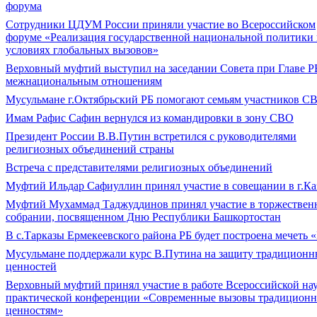
форума
Сотрудники ЦДУМ России приняли участие во Всероссийском
форуме «Реализация государственной национальной политики 
условиях глобальных вызовов»
Верховный муфтий выступил на заседании Совета при Главе Р
межнациональным отношениям
Мусульмане г.Октябрьский РБ помогают семьям участников С
Имам Рафис Сафин вернулся из командировки в зону СВО
Президент России В.В.Путин встретился с руководителями
религиозных объединений страны
Встреча с представителями религиозных объединений
Муфтий Ильдар Сафиуллин принял участие в совещании в г.Ка
Муфтий Мухаммад Таджуддинов принял участие в торжествен
собрании, посвященном Дню Республики Башкортостан
В с.Тарказы Ермекеевского района РБ будет построена мечеть 
Мусульмане поддержали курс В.Путина на защиту традицион
ценностей
Верховный муфтий принял участие в работе Всероссийской на
практической конференции «Современные вызовы традицион
ценностям»