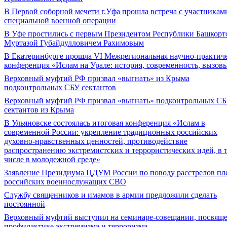
В Первой соборной мечети г.Уфа прошла встреча с участникам
специальной военной операции
В Уфе простились с первым Президентом Республики Башкорт
Муртазой Губайдулловичем Рахимовым
В Екатеринбурге прошла VI Межрегиональная научно-практич
конференция «Ислам на Урале: история, современность, вызов
Верховный муфтий РФ призвал «выгнать» из Крыма
подконтрольных СБУ сектантов
Верховный муфтий РФ призвал «выгнать» подконтрольных С
сектантов из Крыма
В Ульяновске состоялась итоговая конференция «Ислам в
современной России: укрепление традиционных российских
духовно-нравственных ценностей, противодействие
распространению экстремистских и террористических идей, в 
числе в молодежной среде»
Заявление Президиума ЦДУМ России по поводу расстрелов п
российских военнослужащих СВО
Службу священников и имамов в армии предложили сделать
постоянной
Верховный муфтий выступил на семинаре-совещании, посвящ
профилактике экстремизма и терроризма