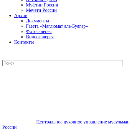
Муфтии России
Мечети России
Архив
Документы
Газета «Маглюмат аль-Булгар»
Фотогалерея
Видеогалерея
Контакты
Центральное духовное управление
мусульман России
Центральное духовное управление мусульман
России