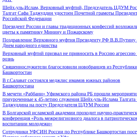
Шейх-уль-Ислам, Верховный муфтий, Председатель ЦДУМ Ро
Талгат Сафа Таджуддин удостоен Почетной грамоты Президен
Российской Федерации
Президент России и главы традиционных конфессий возложил
цветы к памятнику Минину и Пожарскому
Поздравление Верховного муфтия Президенту РФ В.В.Путину 
Днем народного единства
Верховный муфтий призвал не привносить в Россию агрессию
рознь
Священнослужители благословили новобранцев из Республик
Башкортостан
В г.Салават состоялся меджлис имамов южных районов
Башкортостана
В мечети «Раббани» Уфимского района РБ прошли мероприяти
приуроченные к 45-летию служения Шейх-уль-Ислама Талгата
Таджуддина на посту Председателя ЦДУМ России
В Болгарской исламской академии проходит научно-практическ
конференция «Роль межрелигиозного диалога в патриотическо
воспитании молодежи»
Сотрудники УФСИН России по Республике Башкортостан посе