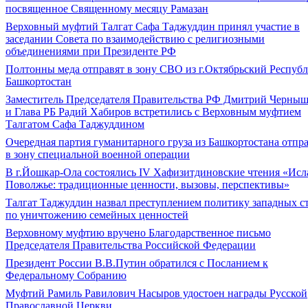
посвященное Священному месяцу Рамазан
Верховный муфтий Талгат Сафа Таджуддин принял участие в
заседании Совета по взаимодействию с религиозными
объединениями при Президенте РФ
Полтонны меда отправят в зону СВО из г.Октябрьский Респуб
Башкортостан
Заместитель Председателя Правительства РФ Дмитрий Черны
и Глава РБ Радий Хабиров встретились с Верховным муфтием
Талгатом Сафа Таджуддином
Очередная партия гуманитарного груза из Башкортостана отпр
в зону специальной военной операции
В г.Йошкар-Ола состоялись IV Хафизитдиновские чтения «Исл
Поволжье: традиционные ценности, вызовы, перспективы»
Талгат Таджуддин назвал преступлением политику западных с
по уничтожению семейных ценностей
Верховному муфтию вручено Благодарственное письмо
Председателя Правительства Российской Федерации
Президент России В.В.Путин обратился с Посланием к
Федеральному Собранию
Муфтий Рамиль Равилович Насыров удостоен награды Русской
Православной Церкви