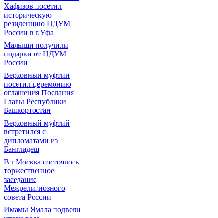
Хафизов посетил
историческую
резиденцию ЦДУМ
России в г.Уфа
Малыши получили
подарки от ЦДУМ
России
Верховный муфтий
посетил церемонию
оглашения Послания
Главы Республики
Башкортостан
Верховный муфтий
встретился с
дипломатами из
Бангладеш
В г.Москва состоялось
торжественное
заседание
Межрелигиозного
совета России
Имамы Ямала подвели