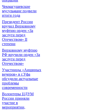
операции
Чекмагушевские
мусульмане подвели
итоги года
Президент России
вручил Верховному
муфтию орден «За
заслуги перед
Отечеством» II
степени
Верховному муфтию
РФ вручили орден «За
заслуги перед
Отечеством»
Участницы «Аишиных
вечеров» в г.Уфа
обсудили актуальные
проблемы
современности
Волонтеры ЦДУМ
России приняли
участие в
мероприятии,