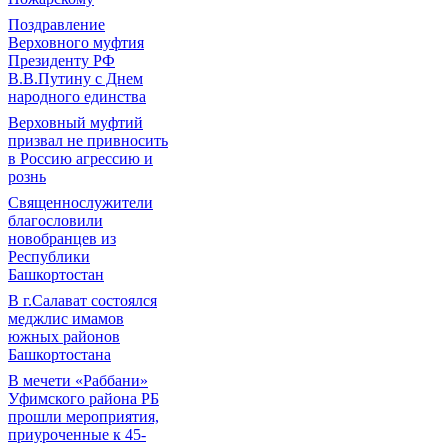
Поздравление
Верховного муфтия
Президенту РФ
В.В.Путину с Днем
народного единства
Верховный муфтий
призвал не привносить
в Россию агрессию и
рознь
Священнослужители
благословили
новобранцев из
Республики
Башкортостан
В г.Салават состоялся
меджлис имамов
южных районов
Башкортостана
В мечети «Раббани»
Уфимского района РБ
прошли мероприятия,
приуроченные к 45-