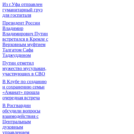
Из г.Уфа отправлен
гуманитарный груз
для госпиталя
Президент России
Владимир
Владимирович Путин
встретился в Кремле с
Верховным муфтием
Талгатом Сафа
Таджуддином
Путин отметил
мужество мусульман,
участвующих в СВО
В Клубе по созданию
и сохранению семьи
«Аманат» прошла
очередная встреча
В Росгвардии
обсудили вопросы
взаимодействия с
Центральным
духовным
управлением