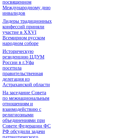
посвященном
Международному дню
инвалидов
Лидеры традиционных
конфессий приняли
участие в XXVI
Всемирном русском
народном соборе
Историческую
резиденцию ЦДУМ
России в г.Уфа
посетила
правительственная
делегация из
Астраханской области
На заседание Совета
по межнациональным
отношениям и
взаимодействию с
религиозными
объединениями при
Совете Федерации ФС
РФ обсудили задачи
патриотического