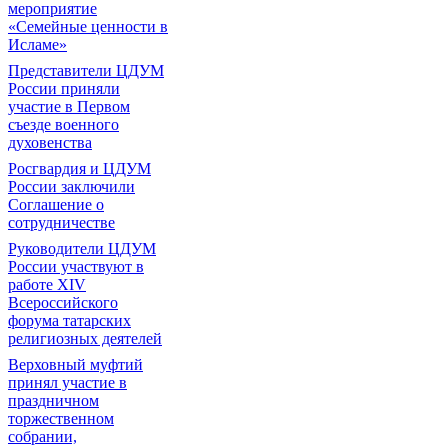
мероприятие
«Семейные ценности в
Исламе»
Представители ЦДУМ
России приняли
участие в Первом
съезде военного
духовенства
Росгвардия и ЦДУМ
России заключили
Соглашение о
сотрудничестве
Руководители ЦДУМ
России участвуют в
работе XIV
Всероссийского
форума татарских
религиозных деятелей
Верховный муфтий
принял участие в
праздничном
торжественном
собрании,