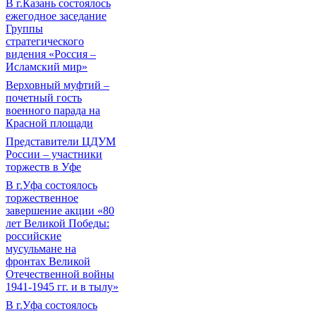
В г.Казань состоялось
ежегодное заседание
Группы
стратегического
видения «Россия –
Исламский мир»
Верховный муфтий –
почетный гость
военного парада на
Красной площади
Представители ЦДУМ
России – участники
торжеств в Уфе
В г.Уфа состоялось
торжественное
завершение акции «80
лет Великой Победы:
российские
мусульмане на
фронтах Великой
Отечественной войны
1941-1945 гг. и в тылу»
В г.Уфа состоялось