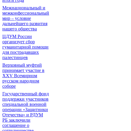
итоги года
Межнациональный и
межконфессиональный
мир – условие
дальнейшего развития
нашего общества
ЦДУМ России
организует сбор
гуманитарной помощи
для пострадавших
палестинцев
Верховный муфтий
принимает участие в
XXV Всемирном
русском народном
соборе
Государственный фонд
поддержки участников
специальной военной
операции «Защитники
Отечества» и РДУМ
РБ заключили
соглашение о
сотрудничестве