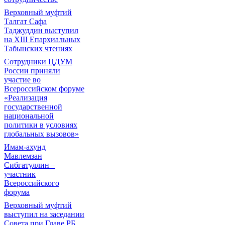
Верховный муфтий
Талгат Сафа
Таджуддин выступил
на ХIII Епархиальных
Табынских чтениях
Сотрудники ЦДУМ
России приняли
участие во
Всероссийском форуме
«Реализация
государственной
национальной
политики в условиях
глобальных вызовов»
Имам-ахунд
Мавлемзан
Сибгатуллин –
участник
Всероссийского
форума
Верховный муфтий
выступил на заседании
Совета при Главе РБ