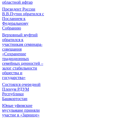
областной ифтар
Президент России
В.В.Путин обратился с
Посланием к
Федеральному
Собранию
Верховный муфтий
обратился к
участникам семинара-
совещания
«Сохранение
традиционных
семейных ценностей –
залог стабильности
общества и
государства»
Состоялся очередной
Пленум РДУМ
Республики
Башкортостан
Юные уфимские
мусульмане приняли
участие в «Зарнице»