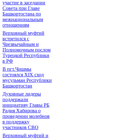
участие в заседании
Совета при Главе
Башкортостана по
межнациональным
отношениям
Верховный муфтий
встретился с
Чрезвычайным и
Полномочным послом
Турецкой Республики
в РФ
В пгт.Чишмы
состоялся XIX сход
мусульман Республики
Башкортостан
Духовные лидеры
поддержали
инициативу Главы РБ
Радия Хабирова о
проведении молебнов
в поддержку
участников СВО
Верховный муфтий и