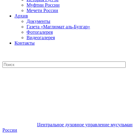
Муфтии России
Мечети России
Архив
Документы
Газета «Маглюмат аль-Булгар»
Фотогалерея
Видеогалерея
Контакты
Центральное духовное управление
мусульман России
Центральное духовное управление мусульман
России