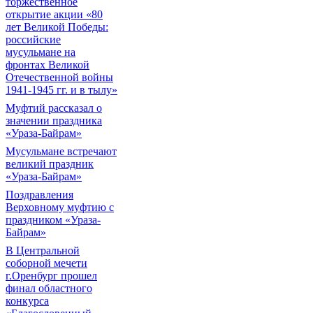
торжественное
открытие акции «80
лет Великой Победы:
российские
мусульмане на
фронтах Великой
Отечественной войны
1941-1945 гг. и в тылу»
Муфтий рассказал о
значении праздника
«Ураза-Байрам»
Мусульмане встречают
великий праздник
«Ураза-Байрам»
Поздравления
Верховному муфтию с
праздником «Ураза-
Байрам»
В Центральной
соборной мечети
г.Оренбург прошел
финал областного
конкурса