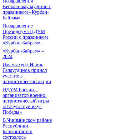
Поздравления
Верховному муфтию с
праздником «Курбан-
Байрам»
Поздравление
Президиума ЦДУМ
России с праздником
«Курбан-Байрам»
«Курбан-Байрам» –
2024
Имам-ахунд Наиль
Галяутдинов принял
участие в
патриотической акции
ЦДУМ России –
организатор военно-
патриотической игры
«Почувствуй вкус
Победы»
В Чишминском районе
Республики
Башкортостан
состоялось