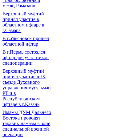
«Благословенный
месяц Рамазан»
Верховный муфтий
принял участие в
областном ифтаре в
г.Самара
В г.Ульяновск прошел
областной ифтар
В г.Пермь состоялся
ифтар для участников
спецоперации
Верховный муфтий
принял участие в IХ
съезде Духовного
управления мусульман
РТ и в
Республиканском
ифтаре в г.Казань
Имамы ДУМ Дальнего
Востока проводят
таравих-намазы в зоне
специальной военной
операции