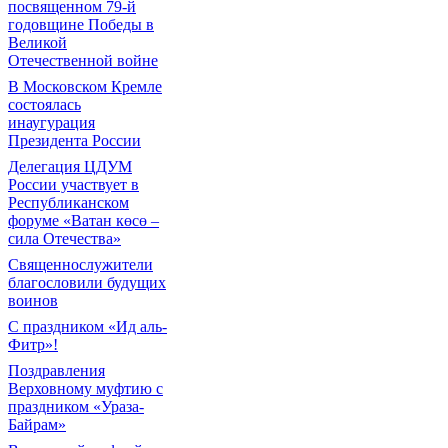
посвященном 79-й
годовщине Победы в
Великой
Отечественной войне
В Московском Кремле
состоялась
инаугурация
Президента России
Делегация ЦДУМ
России участвует в
Республиканском
форуме «Ватан көсө –
сила Отечества»
Священнослужители
благословили будущих
воинов
С праздником «Ид аль-
Фитр»!
Поздравления
Верховному муфтию с
праздником «Ураза-
Байрам»