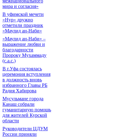
межнационального
мира и согласия»
В уфимской мечети
«Нур» дружно
отметили праздник
«Маулид ан-Наби»
«Маулид ан-Наби» –
выражение любви и
благодарности
Пророку Мухаммаду
(с.а.с.)
В г.Уфа состоялась
церемония вступления
в должность вновь
избранного Главы РБ
Радия Хабирова
Мусульмане города
Канаш собрали
гуманитарную помощь
для жителей Курской
области
Руководители ЦДУМ
России приняли