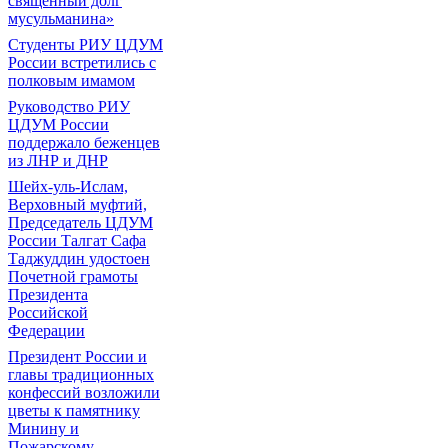
священный долг
мусульманина»
Студенты РИУ ЦДУМ
России встретились с
полковым имамом
Руководство РИУ
ЦДУМ России
поддержало беженцев
из ЛНР и ДНР
Шейх-уль-Ислам,
Верховный муфтий,
Председатель ЦДУМ
России Талгат Сафа
Таджуддин удостоен
Почетной грамоты
Президента
Российской
Федерации
Президент России и
главы традиционных
конфессий возложили
цветы к памятнику
Минину и
Пожарскому