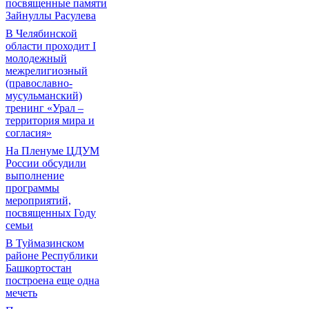
посвященные памяти
Зайнуллы Расулева
В Челябинской
области проходит I
молодежный
межрелигиозный
(православно-
мусульманский)
тренинг «Урал –
территория мира и
согласия»
На Пленуме ЦДУМ
России обсудили
выполнение
программы
мероприятий,
посвященных Году
семьи
В Туймазинском
районе Республики
Башкортостан
построена еще одна
мечеть