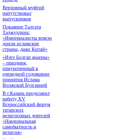
Верховный муфтий
напутствовал
выпускников
Покаяние Талгата
Таджуддина:
«Империалисты вовсю
доили исламские
страны, даже Китай»
«Изге Болгар җыены»
– праздник,
приуроченный к
очередной годовщине
принятия Ислама
Волжской Булгарией
В г.Казань продолжил
работу XV
Всероссийский форум
татарских
религиозных деятелей
«Национальная
самобытность и
религия»