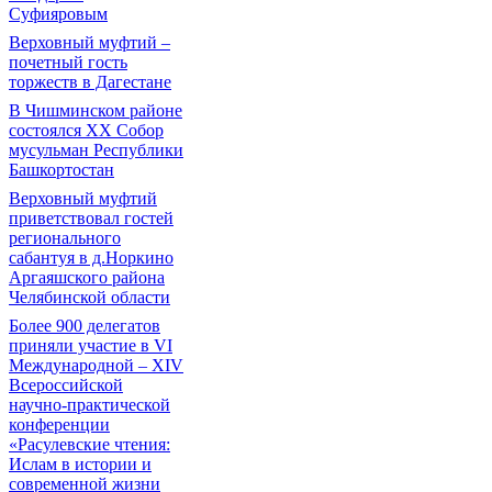
Суфияровым
Верховный муфтий –
почетный гость
торжеств в Дагестане
В Чишминском районе
состоялся XX Собор
мусульман Республики
Башкортостан
Верховный муфтий
приветствовал гостей
регионального
сабантуя в д.Норкино
Аргаяшского района
Челябинской области
Более 900 делегатов
приняли участие в VI
Международной – ХIV
Всероссийской
научно-практической
конференции
«Расулевские чтения:
Ислам в истории и
современной жизни