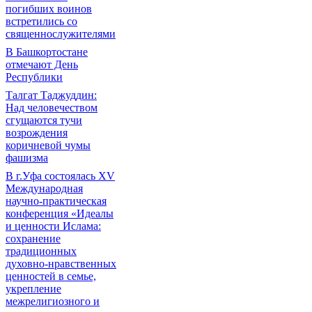
погибших воинов
встретились со
священнослужителями
В Башкортостане
отмечают День
Республики
Талгат Таджуддин:
Над человечеством
сгущаются тучи
возрождения
коричневой чумы
фашизма
В г.Уфа состоялась XV
Международная
научно-практическая
конференция «Идеалы
и ценности Ислама:
сохранение
традиционных
духовно-нравственных
ценностей в семье,
укрепление
межрелигиозного и