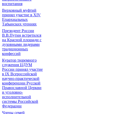
воспитания
Верховный муфтий
принял участие в ХIV
Епархиальных
Табынских чтениях
Президент России
В.В.Путин встретился
на Красной площади с
духовными лидерами
традиционных
конфессий
Куратор тюремного
служения ЦДУМ
России принял участие
в IX Всероссийской
научно-практической
конференции Русской
Православной Церкви
и уголовно-
исполнительной
системы Российской
Федерации
Члены семей