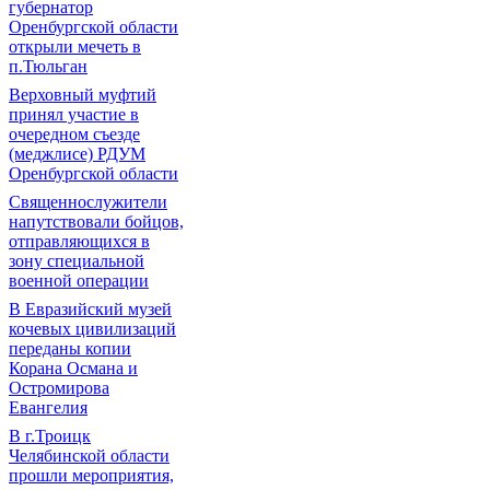
губернатор
Оренбургской области
открыли мечеть в
п.Тюльган
Верховный муфтий
принял участие в
очередном съезде
(меджлисе) РДУМ
Оренбургской области
Священнослужители
напутствовали бойцов,
отправляющихся в
зону специальной
военной операции
В Евразийский музей
кочевых цивилизаций
переданы копии
Корана Османа и
Остромирова
Евангелия
В г.Троицк
Челябинской области
прошли мероприятия,