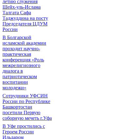
летию служения
Шейх-уль-Ислама
Талгата Сафа
Таджуддина на посту
Председателя ЦДУМ
России
В Болгарской
исламской академии
проходит научно-
практическая
конференция «Роль
межрелигиозного
диалога в
патриотическом
воспитании
молодежи»
Сотрудники УФСИН
России по Республике
Башкортостан
посетили Первую
соборную мечеть г.Уфа
В Уфе простились с
Героем России
Ильдаром