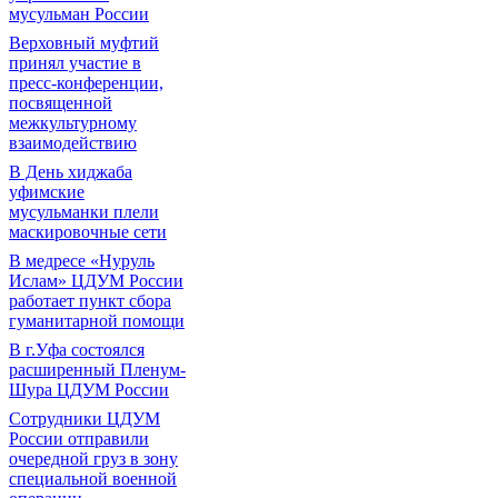
мусульман России
Верховный муфтий
принял участие в
пресс-конференции,
посвященной
межкультурному
взаимодействию
В День хиджаба
уфимские
мусульманки плели
маскировочные сети
В медресе «Нуруль
Ислам» ЦДУМ России
работает пункт сбора
гуманитарной помощи
В г.Уфа состоялся
расширенный Пленум-
Шура ЦДУМ России
Сотрудники ЦДУМ
России отправили
очередной груз в зону
специальной военной