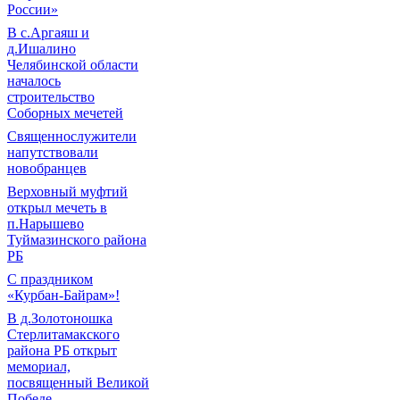
России»
В с.Аргаяш и
д.Ишалино
Челябинской области
началось
строительство
Соборных мечетей
Священнослужители
напутствовали
новобранцев
Верховный муфтий
открыл мечеть в
п.Нарышево
Туймазинского района
РБ
С праздником
«Курбан-Байрам»!
В д.Золотоношка
Стерлитамакского
района РБ открыт
мемориал,
посвященный Великой
Победе