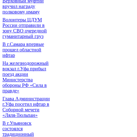
Верховный муфтий
вручил награду
полковому имаму
Волонтеры ЦДУМ
России отправили в
зону СВО очередной
гуманитарный груз
В г.Самара впервые
прошел областной
ифтар
На железнодорожный
вокзал г.Уфа прибыл
поезд акции
Министерства
обороны РФ «Сила в
правде»
Глава Администрации
г.Уфа посетил ифтар в
Соборной мечети
«Ляля-Тюльпан»
В г.Ульяновск
состоялся
традиционный