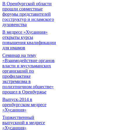
В Оренбургской области
прошли совместные
форумы представителей
госструктур и исламского
духовенства
В медресе «Хусаиния»
открыты курсы
повышения квалификации
для имамов
Семинар на тему
«Взаимодействие органов
власти и мусульманских
организаций по
профилактике
экстремизма в
полиэтничном обществе»
прошел в Оренбуржье
Выпуск-2014 в
оренбургском медресе
«Хусаиния»
Торжественный
выпускной в медресе
«Хусаиния»