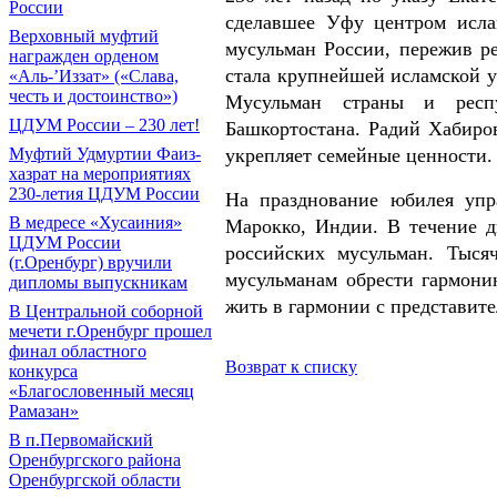
России
сделавшее Уфу центром исла
Верховный муфтий
мусульман России, пережив р
награжден орденом
стала крупнейшей исламской у
«Аль-’Иззат» («Слава,
честь и достоинство»)
Мусульман страны и респ
ЦДУМ России – 230 лет!
Башкортостана. Радий Хабиров
укрепляет семейные ценности.
Муфтий Удмуртии Фаиз-
хазрат на мероприятиях
230-летия ЦДУМ России
На празднование юбилея упр
В медресе «Хусаиния»
Марокко, Индии. В течение 
ЦДУМ России
российских мусульман. Тыся
(г.Оренбург) вручили
мусульманам обрести гармони
дипломы выпускникам
жить в гармонии с представит
В Центральной соборной
мечети г.Оренбург прошел
финал областного
Возврат к списку
конкурса
«Благословенный месяц
Рамазан»
В п.Первомайский
Оренбургского района
Оренбургской области