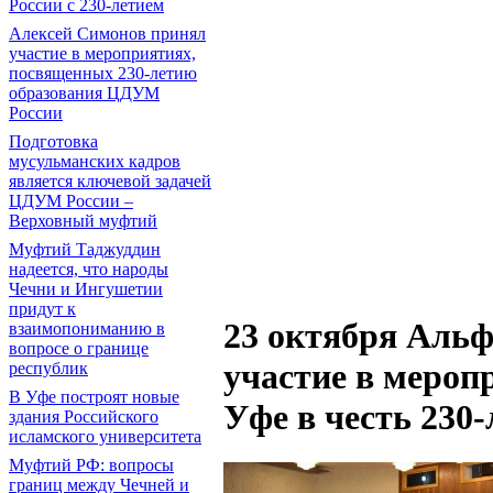
России с 230-летием
Алексей Симонов принял
участие в мероприятиях,
посвященных 230-летию
образования ЦДУМ
России
Подготовка
мусульманских кадров
является ключевой задачей
ЦДУМ России –
Верховный муфтий
Муфтий Таджуддин
надеется, что народы
Чечни и Ингушетии
придут к
23 октября Аль
взаимопониманию в
вопросе о границе
участие в мероп
республик
В Уфе построят новые
Уфе в честь 230
здания Российского
исламского университета
Муфтий РФ: вопросы
границ между Чечней и