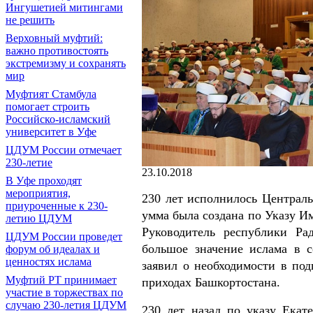
Ингушетией митингами
не решить
Верховный муфтий:
важно противостоять
экстремизму и сохранять
мир
Муфтият Стамбула
помогает строить
Российско-исламский
университет в Уфе
ЦДУМ России отмечает
230-летие
23.10.2018
В Уфе проходят
мероприятия,
230 лет исполнилось Централ
приуроченные к 230-
умма была создана по Указу Им
летию ЦДУМ
Руководитель республики Ра
ЦДУМ России проведет
большое значение ислама в 
форум об идеалах и
ценностях ислама
заявил о необходимости в под
Муфтий РТ принимает
приходах Башкортостана.
участие в торжествах по
случаю 230-летия ЦДУМ
230 лет назад по указу Екате