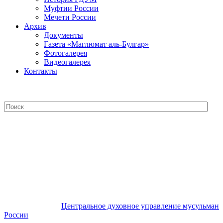
Муфтии России
Мечети России
Архив
Документы
Газета «Маглюмат аль-Булгар»
Фотогалерея
Видеогалерея
Контакты
Центральное духовное управление
мусульман России
Центральное духовное управление мусульман
России