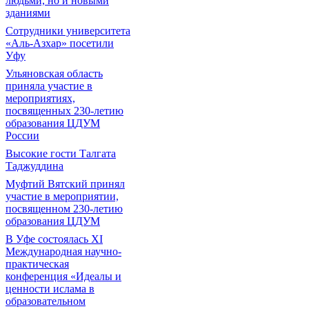
людьми, но и новыми
зданиями
Сотрудники университета
«Аль-Азхар» посетили
Уфу
Ульяновская область
приняла участие в
мероприятиях,
посвященных 230-летию
образования ЦДУМ
России
Высокие гости Талгата
Таджуддина
Муфтий Вятский принял
участие в мероприятии,
посвященном 230-летию
образования ЦДУМ
В Уфе состоялась XI
Международная научно-
практическая
конференция «Идеалы и
ценности ислама в
образовательном