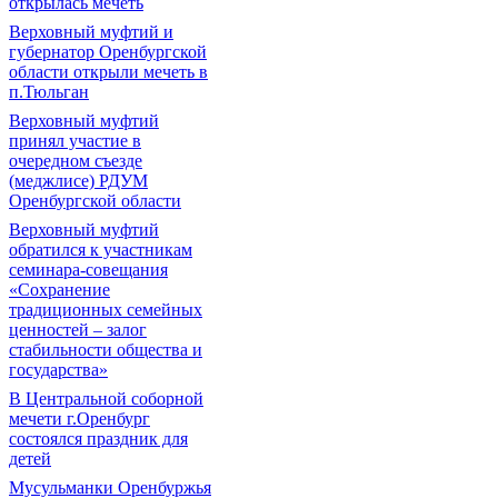
открылась мечеть
Верховный муфтий и
губернатор Оренбургской
области открыли мечеть в
п.Тюльган
Верховный муфтий
принял участие в
очередном съезде
(меджлисе) РДУМ
Оренбургской области
Верховный муфтий
обратился к участникам
семинара-совещания
«Сохранение
традиционных семейных
ценностей – залог
стабильности общества и
государства»
В Центральной соборной
мечети г.Оренбург
состоялся праздник для
детей
Мусульманки Оренбуржья