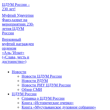
ЦДУМ России –
230 лет!
Муфтий Удмуртии
Фаиз-хазрат на
мероприятиях 230-
летия ЦДУМ
России
Верховный
муфтий награжден
орденом
«Аль-’Иззат»
(«Слава, честь и
достоинство»)
Новости
Новости ЦДУМ России
Новости РДУМ
Новости РИУ ЦДУМ России
Обзор СМИ
ЦДУМ России
Справка о ЦДУМ России
Книга «Исторические очерки»
Книга «Мусульманское духовное собрание»