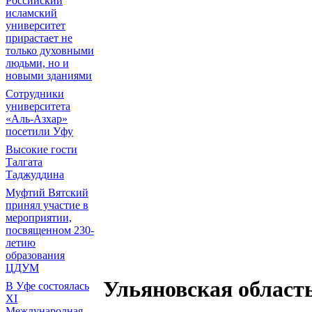
Российский
исламский
университет
прирастает не
только духовными
людьми, но и
новыми зданиями
Сотрудники
университета
«Аль-Азхар»
посетили Уфу
Высокие гости
Талгата
Таджуддина
Муфтий Вятский
принял участие в
мероприятии,
посвященном 230-
летию
образования
ЦДУМ
Ульяновская область
В Уфе состоялась
XI
Международная