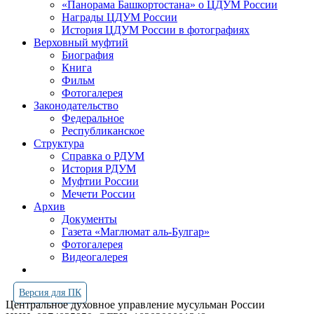
«Панорама Башкортостана» о ЦДУМ России
Награды ЦДУМ России
История ЦДУМ России в фотографиях
Верховный муфтий
Биография
Книга
Фильм
Фотогалерея
Законодательство
Федеральное
Республиканское
Структура
Справка о РДУМ
История РДУМ
Муфтии России
Мечети России
Архив
Документы
Газета «Маглюмат аль-Булгар»
Фотогалерея
Видеогалерея
Версия для ПК
Центральное духовное управление мусульман России