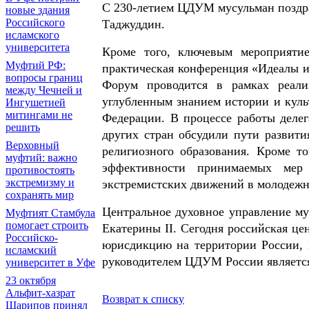
С 230-летием ЦДУМ мусульман поздр
новые здания
Российского
Таджуддин.
исламского
университета
Кроме того, ключевым мероприяти
Муфтий РФ:
практическая конференция «Идеалы и
вопросы границ
Форум проводится в рамках реали
между Чечней и
углубленным знанием истории и куль
Ингушетией
митингами не
Федерации. В процессе работы делег
решить
других стран обсудили пути развити
Верховный
религиозного образования. Кроме т
муфтий: важно
эффективности принимаемых мер 
противостоять
экстремизму и
экстремистских движений в молодежн
сохранять мир
Центральное духовное управление му
Муфтият Стамбула
помогает строить
Екатерины II. Сегодня российская це
Российско-
юрисдикцию на территории России, 
исламский
руководителем ЦДУМ России является
университет в Уфе
23 октября
Альфит-хазрат
Возврат к списку
Шарипов принял