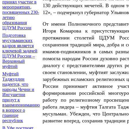
принял участие в
130 действующих мечетей. В одном т
мероприятиях,
12», – подчеркнул губернатор Ульяно
посвященных 230-
летию
образования
От имени Полномочного представит
ЦДУМ России
Игоря Комарова к присутствующи
Подготовка
протяжении столетий ЦДУМ Росси
мусульманских
сохранения традиций мира, добра и 
кадров является
ключевой задачей
имамов-подвижников в самых разных
ЦДУМ России –
помогла народам России духовно рас
Верховный
диалогу с представителями других р
муфтий
своем становлении, муфтият заслужи
Муфтий
зарубежных исламских религиозных ц
Таджуддин
надеется, что
России принимает активное учас
народы Чечни и
формировании российской многоуро
Ингушетии
работу по религиозному просвещен
придут к
взаимопониманию
работа лидера – муфтия Талгата Тадж
в вопросе о
мусульман. Убежден, что Центрально
границе
развитие вперед, сохранив традиции 
республик
В Уфе построят