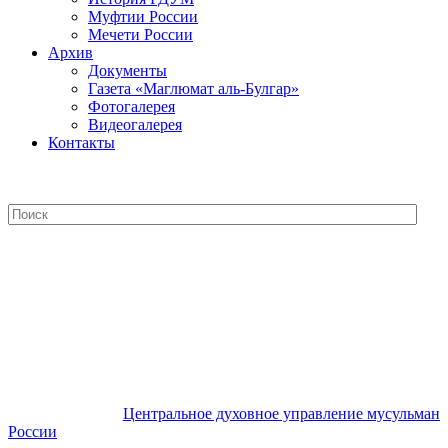
Муфтии России
Мечети России
Архив
Документы
Газета «Маглюмат аль-Булгар»
Фотогалерея
Видеогалерея
Контакты
Центральное духовное управление
мусульман России
Центральное духовное управление мусульман
России