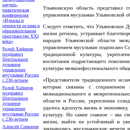
научно-
Ульяновскую область представил гл
практическая
управления мусульман Ульяновской о
конференция
«Идеалы и
ценности ислама в
Следует отметить, что Ульяновское 
образовательном
жизни региона, устраивает благотвор
пространстве XXI
народов Ульяновской области меж
века»
управлением мусульман подписано Со
Радий Хабиров
традиционной культуры, укреплен
поздравил
Центральное
воспитания подрастающего поколени
духовное
культуры межконфессионального общ
управление
мусульман России
«Представители традиционного исла
с 230-летием
которые связаны с сохранением в
Радий Хабиров
поздравил
межнационального и межрегиональног
Центральное
области и России, укрепления созид
духовное
удалось вдохнуть жизнь в экономику,
управление
мусульман России
культуру. Но самое главное – мы с
с 230-летием
жизни, выйти на устойчивый и уве
Алексей Симонов
закрывались мусульманские мечети и