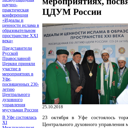
мероприятиях, посв
научно-
ЦДУМ России
практическая
конференция
«Идеалы и
ценности ислама в
образовательном
пространстве XXI
века»
Представители
Русской
Православной
Церкви приняли
участие в
мероприятиях в
Уфе,
посвященных 230-
летию
Центрального
духовного
управления
25.10.2018
мусульман России
23 октября в Уфе состоялось торж
В Уфе состоялась
XI
Центрального духовного управления 
Международная