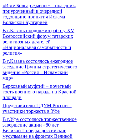
«Изге Болгар җыены» – праздник,
приуроченный к очередной
годовщине принятия Ислама
Волжской Булгарией
В г.Казань продолжил работу XV
Всероссийский форум татарских
религиозных деятелей
«Национальная самобытность и
религия»
В г.Казань состоялось ежегодное
заседание Группы стратегического
видения «Россия – Исламский
мир»
Верховный муфтий – почетный
гость военного парада на Красной
площади
Представители ЦДУМ России –
участники торжеств в Уфе
В г.Уфа состоялось торжественное
завершение акции «80 лет
Великой Победы: российские
мусульмане на фронтах Великой