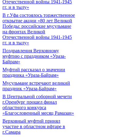
Отечественной войны 1941-1945
гг. и в тылу»
В г.Уфа состоялось торжественное
открытие акции «80 лет Великой
Победы: российские мусульмане
на фронтах Великой
Отечественной войны 1941-1945
гг. и в тылу»
Поздравления Верховному
муфтию с праздником «Ураза-
Байрам»
Муфтий рассказал о значении
праздника «Ураза-Байрам»
Мусульмане встречают великий
праздник «Ураза-Байрам»
В Центральной соборной мечети
г.Оренбург прошел финал
областного конкурса
«Благословенный месяц Рамазан»
Верховный муфтий принял
участие в областном ифтаре в
г.Самара