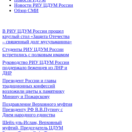
Новости РИУ ЦДУМ России
Обзор СМИ
В РИУ ЦДУМ России прошел
круглый стол «Защита Отечества
– священный долг мусульманина»
Студенты РИУ ЦДУМ России
встретились с полковым имамом
Руководство РИУ ЦДУМ России
поддержало беженцев из ЛНР и
ДНР
Президент России и главы
традиционных конфессий
возложили цветы к памятнику
Минину и Пожарскому
Поздравление Верховного муфтия
Президенту РФ В.В.Путину с
Днем народного единства
Шейх-уль-Ислам, Верховный
муфтий, Председатель ЦДУМ