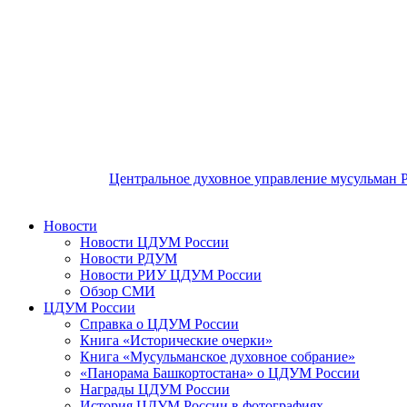
Центральное духовное управление мусульман 
Новости
Новости ЦДУМ России
Новости РДУМ
Новости РИУ ЦДУМ России
Обзор СМИ
ЦДУМ России
Справка о ЦДУМ России
Книга «Исторические очерки»
Книга «Мусульманское духовное собрание»
«Панорама Башкортостана» о ЦДУМ России
Награды ЦДУМ России
История ЦДУМ России в фотографиях