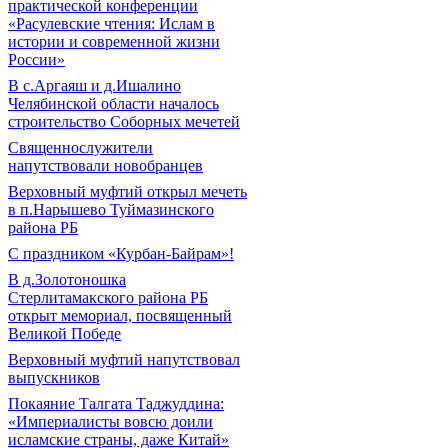
практической конференции
«Расулевские чтения: Ислам в
истории и современной жизни
России»
В с.Аргаяш и д.Ишалино
Челябинской области началось
строительство Соборных мечетей
Священнослужители
напутствовали новобранцев
Верховный муфтий открыл мечеть
в п.Нарышево Туймазинского
района РБ
С праздником «Курбан-Байрам»!
В д.Золотоношка
Стерлитамакского района РБ
открыт мемориал, посвященный
Великой Победе
Верховный муфтий напутствовал
выпускников
Покаяние Талгата Таджуддина:
«Империалисты вовсю доили
исламские страны, даже Китай»