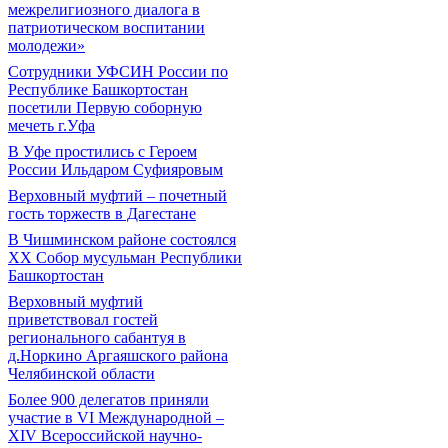
межрелигиозного диалога в
патриотическом воспитании
молодежи»
Сотрудники УФСИН России по
Республике Башкортостан
посетили Первую соборную
мечеть г.Уфа
В Уфе простились с Героем
России Ильдаром Суфияровым
Верховный муфтий – почетный
гость торжеств в Дагестане
В Чишминском районе состоялся
XX Собор мусульман Республики
Башкортостан
Верховный муфтий
приветствовал гостей
регионального сабантуя в
д.Норкино Аргаяшского района
Челябинской области
Более 900 делегатов приняли
участие в VI Международной –
ХIV Всероссийской научно-