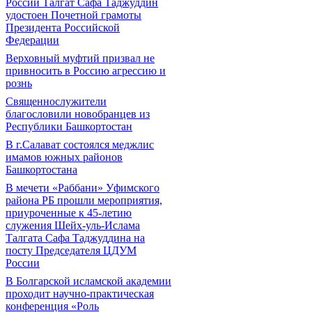
России Талгат Сафа Таджуддин
удостоен Почетной грамоты
Президента Российской
Федерации
Верховный муфтий призвал не
привносить в Россию агрессию и
рознь
Священнослужители
благословили новобранцев из
Республики Башкортостан
В г.Салават состоялся меджлис
имамов южных районов
Башкортостана
В мечети «Раббани» Уфимского
района РБ прошли мероприятия,
приуроченные к 45-летию
служения Шейх-уль-Ислама
Талгата Сафа Таджуддина на
посту Председателя ЦДУМ
России
В Болгарской исламской академии
проходит научно-практическая
конференция «Роль