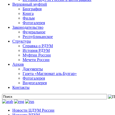
Верховный муфтий
Биография
Книга
Фильм
Фотогалерея
Законодательство
Федеральное
Республиканское
Структура
Справка о РДУМ
История РДУМ
Муфтии России
Мечети России
Архив
Документы
Газета «Маглюмат аль-Булгар»
Фотогалерея
Видеогалерея
Контакты
Новости ЦДУМ России
Новости РДУМ