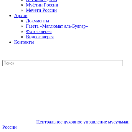
Муфтии России
Мечети России
Архив
Документы
Газета «Маглюмат аль-Булгар»
Фотогалерея
Видеогалерея
Контакты
Центральное духовное управление
мусульман России
Центральное духовное управление мусульман
России