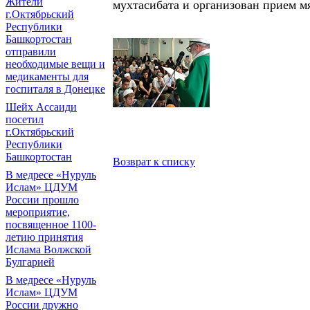
Жители
мухтасибата и организован прием м
г.Октябрьский
Республики
Башкортостан
отправили
необходимые вещи и
медикаменты для
госпиталя в Донецке
Шейх Ассаиди
посетил
г.Октябрьский
Республики
Башкортостан
Возврат к списку
В медресе «Нуруль
Ислам» ЦДУМ
России прошло
мероприятие,
посвященное 1100-
летию принятия
Ислама Волжской
Булгарией
В медресе «Нуруль
Ислам» ЦДУМ
России дружно