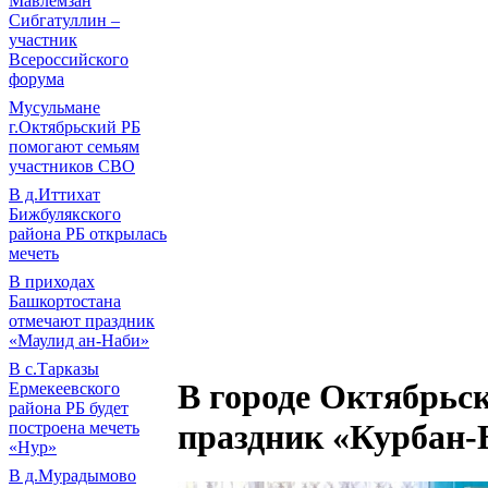
Мавлемзан
Сибгатуллин –
участник
Всероссийского
форума
Мусульмане
г.Октябрьский РБ
помогают семьям
участников СВО
В д.Иттихат
Бижбулякского
района РБ открылась
мечеть
В приходах
Башкортостана
отмечают праздник
«Маулид ан-Наби»
В с.Тарказы
В городе Октябрьс
Ермекеевского
района РБ будет
праздник «Курбан-
построена мечеть
«Нур»
В д.Мурадымово