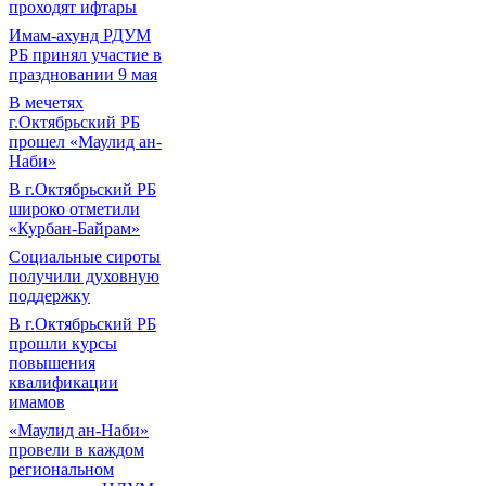
проходят ифтары
Имам-ахунд РДУМ
РБ принял участие в
праздновании 9 мая
В мечетях
г.Октябрьский РБ
прошел «Маулид ан-
Наби»
В г.Октябрьский РБ
широко отметили
«Курбан-Байрам»
Социальные сироты
получили духовную
поддержку
В г.Октябрьский РБ
прошли курсы
повышения
квалификации
имамов
«Маулид ан-Наби»
провели в каждом
региональном