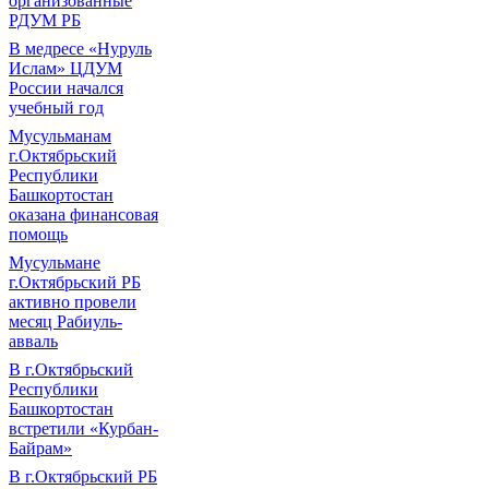
организованные
РДУМ РБ
В медресе «Нуруль
Ислам» ЦДУМ
России начался
учебный год
Мусульманам
г.Октябрьский
Республики
Башкортостан
оказана финансовая
помощь
Мусульмане
г.Октябрьский РБ
активно провели
месяц Рабиуль-
авваль
В г.Октябрьский
Республики
Башкортостан
встретили «Курбан-
Байрам»
В г.Октябрьский РБ