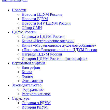
Новости
Новости ЦДУМ России
Новости РДУМ
Новости РИУ ЦДУМ России
Обзор СМИ
ЦДУМ России
Справка о ЦДУМ России
Книга «Исторические очерки»
Книга «Мусульманское духовное собрание»
«Панорама Башкортостана» о ЦДУМ России
Награды ЦДУМ России
История ЦДУМ России в фотографиях
Верховный муфтий
Биография
Книга
Фильм
Фотогалерея
Законодательство
Федеральное
Республиканское
Структура
Справка о РДУМ
История РДУМ