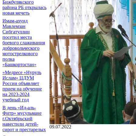
Бижбулякского
района РБ открылась
новая мечеть
Имам-ахунд
Мавлемзан
Сибгатуллин
посетил места
боевого слаживания
добровольческого
мотострелкового
полка
«Башкортостан»
«Медресе «Нуруль
Ислам» ЦДУМ
России объявляет
прием на обучение
на 2023-2024
учебный год
В день «Ид-аль-
Фитр» мусульмане
г.Октябрьский
навестили детей-
09.07.2022
сирот и престарелых