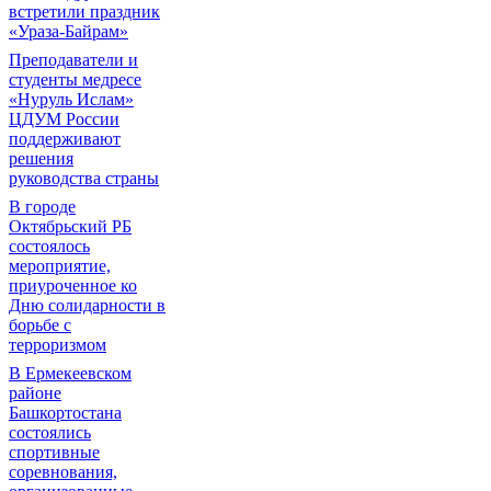
встретили праздник
«Ураза-Байрам»
Преподаватели и
студенты медресе
«Нуруль Ислам»
ЦДУМ России
поддерживают
решения
руководства страны
В городе
Октябрьский РБ
состоялось
мероприятие,
приуроченное ко
Дню солидарности в
борьбе с
терроризмом
В Ермекеевском
районе
Башкортостана
состоялись
спортивные
соревнования,