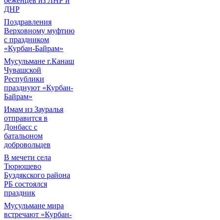
беженцев из ЛНР и
ДНР
Поздравления
Верховному муфтию
с праздником
«Курбан-Байрам»
Мусульмане г.Канаш
Чувашской
Республики
празднуют «Курбан-
Байрам»
Имам из Зауралья
отправится в
Донбасс с
батальоном
добровольцев
В мечети села
Тюрюшево
Буздякского района
РБ состоялся
праздник
Мусульмане мира
встречают «Курбан-