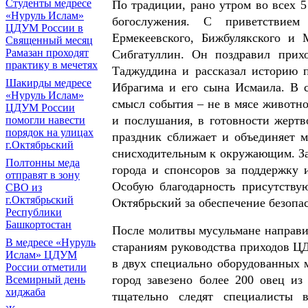
Cтуденты медресе
По традиции, рано утром во всех
«Нуруль Ислам»
богослужения. С приветствием 
ЦДУМ России в
Ермекеевского, Бижбулякского и
Священный месяц
Рамазан проходят
Сибгатуллин. Он поздравил при
практику в мечетях
Таджуддина и рассказал историю 
Шакирды медресе
Ибрагима и его сына Исмаила. В 
«Нуруль Ислам»
смысл события – не в мясе животно
ЦДУМ России
и послушания, в готовности жерт
помогли навести
порядок на улицах
праздник сближает и объединяет м
г.Октябрьский
снисходительным к окружающим. З
Полтонны меда
города и спонсоров за поддержку 
отправят в зону
Особую благодарность присутств
СВО из
г.Октябрьский
Октябрьский за обеспечение безопа
Республики
Башкортостан
После молитвы мусульмане направи
В медресе «Нуруль
стараниям руководства приходов Ц
Ислам» ЦДУМ
в двух специально оборудованных м
России отметили
город завезено более 200 овец и
Всемирный день
хиджаба
тщательно следят специалисты 