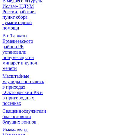
В медресе «Нуруль
Ислам» ЦДУМ
России работает
пункт сбора
гуманитарной
помощи
В с.Тарказы
Ермекеевского
района РБ
установили
полумесяцы на
минарет и купол
мечети
Масштабные
маулиды состоялись
в приходах
г.Октябрьский РБ и
в пригородных
поселках
Священнослужители
благословили
будущих воинов
Имам-ахунд