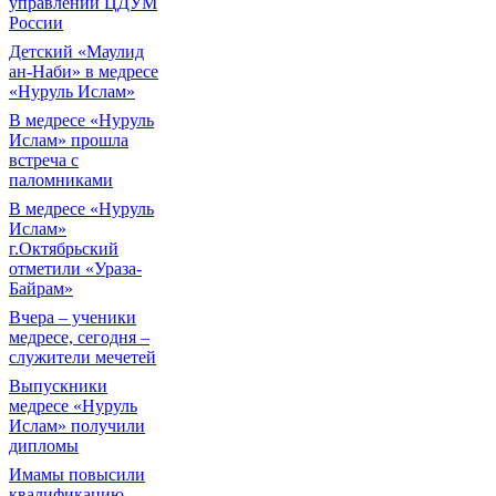
управлении ЦДУМ
России
Детский «Маулид
ан-Наби» в медресе
«Нуруль Ислам»
В медресе «Нуруль
Ислам» прошла
встреча с
паломниками
В медресе «Нуруль
Ислам»
г.Октябрьский
отметили «Ураза-
Байрам»
Вчера – ученики
медресе, сегодня –
служители мечетей
Выпускники
медресе «Нуруль
Ислам» получили
дипломы
Имамы повысили
квалификацию