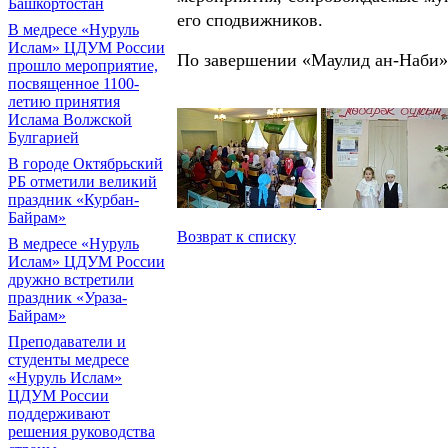
Башкортостан
его сподвижников.
В медресе «Нуруль
Ислам» ЦДУМ России
По завершении «Маулид ан-Наби» 
прошло мероприятие,
посвященное 1100-
летию принятия
Ислама Волжской
Булгарией
В городе Октябрьский
РБ отметили великий
праздник «Курбан-
Байрам»
Возврат к списку
В медресе «Нуруль
Ислам» ЦДУМ России
дружно встретили
праздник «Ураза-
Байрам»
Преподаватели и
студенты медресе
«Нуруль Ислам»
ЦДУМ России
поддерживают
решения руководства