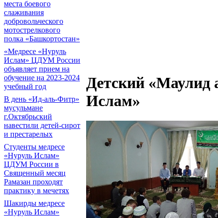
места боевого
слаживания
добровольческого
мотострелкового
полка «Башкортостан»
«Медресе «Нуруль
Ислам» ЦДУМ России
объявляет прием на
обучение на 2023-2024
Детский «Маулид 
учебный год
Ислам»
В день «Ид-аль-Фитр»
мусульмане
г.Октябрьский
навестили детей-сирот
и престарелых
Cтуденты медресе
«Нуруль Ислам»
ЦДУМ России в
Священный месяц
Рамазан проходят
практику в мечетях
Шакирды медресе
«Нуруль Ислам»