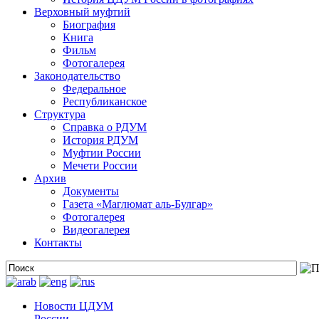
Верховный муфтий
Биография
Книга
Фильм
Фотогалерея
Законодательство
Федеральное
Республиканское
Структура
Справка о РДУМ
История РДУМ
Муфтии России
Мечети России
Архив
Документы
Газета «Маглюмат аль-Булгар»
Фотогалерея
Видеогалерея
Контакты
Новости ЦДУМ
России