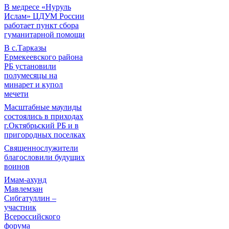
В медресе «Нуруль
Ислам» ЦДУМ России
работает пункт сбора
гуманитарной помощи
В с.Тарказы
Ермекеевского района
РБ установили
полумесяцы на
минарет и купол
мечети
Масштабные маулиды
состоялись в приходах
г.Октябрьский РБ и в
пригородных поселках
Священнослужители
благословили будущих
воинов
Имам-ахунд
Мавлемзан
Сибгатуллин –
участник
Всероссийского
форума