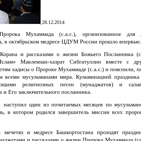
28.12.2014
ророка Мухаммада (с.а.с.), организованное для 
а, в октябрьском медресе ЦДУМ России прошло впервые
Корана и рассказами о жизни Божьего Посланника (с.а
слам» Мавлемзан-хазрат Сибгатуллин вместе с др
тям хадисы о Пророке Мухаммаде (с.а.с.) и пояснили, п
м всеми мусульманами мира. Кульминацией праздника
ющими религиозных песен (мунаджатов) и салав
 и Его заключительного посланника.
а наступил один из почитаемых месяцев по мусульман
ль, в котором родился завершитель миссии всех проро
в мечетях и медресе Башкортостана проходят праздн
аджатами и рассказами о жизни Пророка Мухаммада (са.