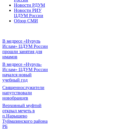
Новости РДУМ
Новости РИУ
ЦДУМ России
Обзор СМИ
В медресе «Нуруль
Ислам» ЦДУМ России
прошли занятия для
имамов
В медресе «Нуруль-
Ислам» ЦДУМ России
начался новый
учебный год
Священнослужители
напутствовали
новобранцев
Верховный муфтий
открыл мечеть в
п.Нарышево
Туймазинского района
РБ