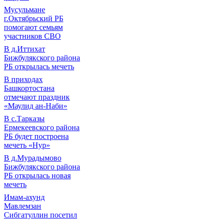
Мусульмане
г.Октябрьский РБ
помогают семьям
участников СВО
В д.Иттихат
Бижбулякского района
РБ открылась мечеть
В приходах
Башкортостана
отмечают праздник
«Маулид ан-Наби»
В с.Тарказы
Ермекеевского района
РБ будет построена
мечеть «Нур»
В д.Мурадымово
Бижбулякского района
РБ открылась новая
мечеть
Имам-ахунд
Мавлемзан
Сибгатуллин посетил