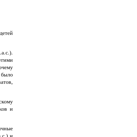
детей
.
.с.).
угими
очему
 было
атов,
скому
ков и
ичные
с.) и