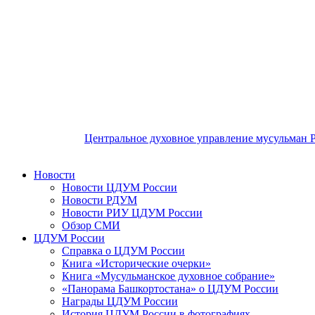
Центральное духовное управление мусульман 
Новости
Новости ЦДУМ России
Новости РДУМ
Новости РИУ ЦДУМ России
Обзор СМИ
ЦДУМ России
Справка о ЦДУМ России
Книга «Исторические очерки»
Книга «Мусульманское духовное собрание»
«Панорама Башкортостана» о ЦДУМ России
Награды ЦДУМ России
История ЦДУМ России в фотографиях