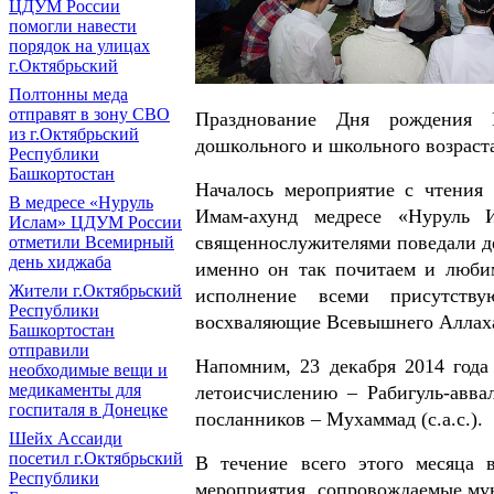
ЦДУМ России
помогли навести
порядок на улицах
г.Октябрьский
Полтонны меда
отправят в зону СВО
Празднование Дня рождения П
из г.Октябрьский
дошкольного и школьного возраст
Республики
Башкортостан
Началось мероприятие с чтения 
В медресе «Нуруль
Имам-ахунд медресе «Нуруль И
Ислам» ЦДУМ России
священнослужителями поведали де
отметили Всемирный
день хиджаба
именно он так почитаем и люби
Жители г.Октябрьский
исполнение всеми присутству
Республики
восхваляющие Всевышнего Аллаха
Башкортостан
отправили
Напомним, 23 декабря 2014 год
необходимые вещи и
медикаменты для
летоисчислению – Рабигуль-авва
госпиталя в Донецке
посланников – Мухаммад (с.а.с.).
Шейх Ассаиди
посетил г.Октябрьский
В течение всего этого месяца 
Республики
мероприятия, сопровождаемые мун