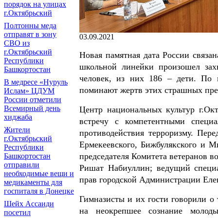
порядок на улицах
г.Октябрьский
Полтонны меда
отправят в зону
03.09.2021
СВО из
г.Октябрьский
Новая памятная дата России связан
Республики
школьной линейки произошел захв
Башкортостан
человек, из них 186 – дети. По 
В медресе «Нуруль
поминают жертв этих страшных пре
Ислам» ЦДУМ
России отметили
Всемирный день
Центр национальных культур г.Ок
хиджаба
встречу с компетентными специ
Жители
противодействия терроризму. Пер
г.Октябрьский
Ермекеевского, Бижбулякского и М
Республики
председателя Комитета ветеранов в
Башкортостан
отправили
Ришат Набиуллин; ведущий специ
необходимые вещи и
прав городской Администрации Еле
медикаменты для
госпиталя в Донецке
Гимназисты и их гости говорили о 
Шейх Ассаиди
на неокрепшее сознание молод
посетил