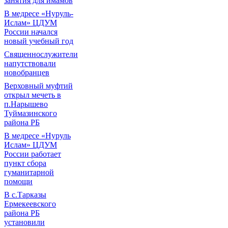
занятия для имамов
В медресе «Нуруль-
Ислам» ЦДУМ
России начался
новый учебный год
Священнослужители
напутствовали
новобранцев
Верховный муфтий
открыл мечеть в
п.Нарышево
Туймазинского
района РБ
В медресе «Нуруль
Ислам» ЦДУМ
России работает
пункт сбора
гуманитарной
помощи
В с.Тарказы
Ермекеевского
района РБ
установили