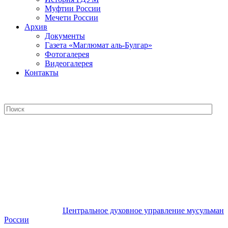
Муфтии России
Мечети России
Архив
Документы
Газета «Маглюмат аль-Булгар»
Фотогалерея
Видеогалерея
Контакты
Центральное духовное управление
мусульман России
Центральное духовное управление мусульман
России