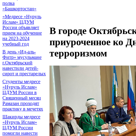
полка
«Башкортостан»
«Медресе «Нуруль
Ислам» ЦДУМ
России объявляет
В городе Октябрьск
прием на обучение
на 2023-2024
приуроченное ко Дн
учебный год
терроризмом
В день «Ид-аль-
Фитр» мусульмане
г.Октябрьский
навестили детей-
сирот и престарелых
Cтуденты медресе
«Нуруль Ислам»
ЦДУМ России в
Священный месяц
Рамазан проходят
практику в мечетях
Шакирды медресе
«Нуруль Ислам»
ЦДУМ России
помогли навести