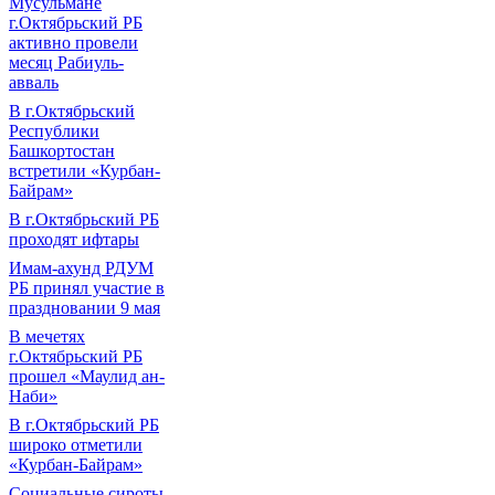
Мусульмане
г.Октябрьский РБ
активно провели
месяц Рабиуль-
авваль
В г.Октябрьский
Республики
Башкортостан
встретили «Курбан-
Байрам»
В г.Октябрьский РБ
проходят ифтары
Имам-ахунд РДУМ
РБ принял участие в
праздновании 9 мая
В мечетях
г.Октябрьский РБ
прошел «Маулид ан-
Наби»
В г.Октябрьский РБ
широко отметили
«Курбан-Байрам»
Социальные сироты