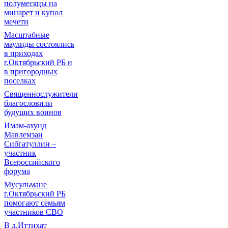
полумесяцы на
минарет и купол
мечети
Масштабные
маулиды состоялись
в приходах
г.Октябрьский РБ и
в пригородных
поселках
Священнослужители
благословили
будущих воинов
Имам-ахунд
Мавлемзан
Сибгатуллин –
участник
Всероссийского
форума
Мусульмане
г.Октябрьский РБ
помогают семьям
участников СВО
В д.Иттихат