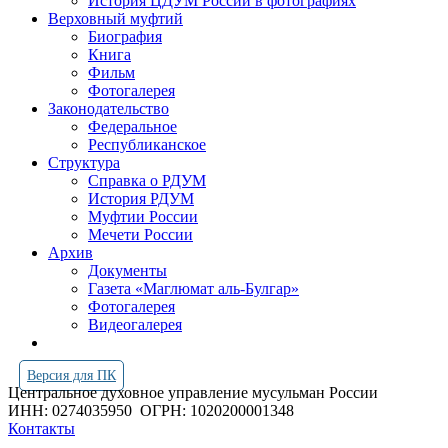
История ЦДУМ России в фотографиях
Верховный муфтий
Биография
Книга
Фильм
Фотогалерея
Законодательство
Федеральное
Республиканское
Структура
Справка о РДУМ
История РДУМ
Муфтии России
Мечети России
Архив
Документы
Газета «Маглюмат аль-Булгар»
Фотогалерея
Видеогалерея
Версия для ПК
Центральное духовное управление мусульман России
ИНН: 0274035950
ОГРН: 1020200001348
Контакты