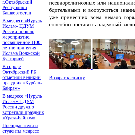
г.Октябрьский
псевдорелигиозных или национали
Республики
бдительными и вооружиться знани
Башкортостан
уже принесших всем немало горя.
В медресе «Нуруль
способно поставить надежный засло
Ислам» ЦДУМ
России прошло
мероприятие,
посвященное 1100-
летию принятия
Ислама Волжской
Булгарией
В городе
Октябрьский РБ
отметили великий
Возврат к списку
праздник «Курбан-
Байрам»
В медресе «Нуруль
Ислам» ЦДУМ
России дружно
встретили праздник
«Ураза-Байрам»
Преподаватели и
студенты медресе