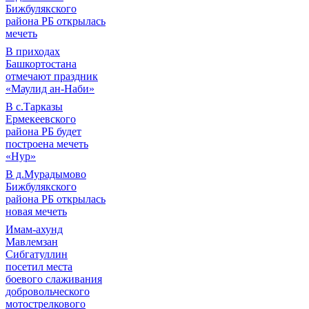
Бижбулякского
района РБ открылась
мечеть
В приходах
Башкортостана
отмечают праздник
«Маулид ан-Наби»
В с.Тарказы
Ермекеевского
района РБ будет
построена мечеть
«Нур»
В д.Мурадымово
Бижбулякского
района РБ открылась
новая мечеть
Имам-ахунд
Мавлемзан
Сибгатуллин
посетил места
боевого слаживания
добровольческого
мотострелкового