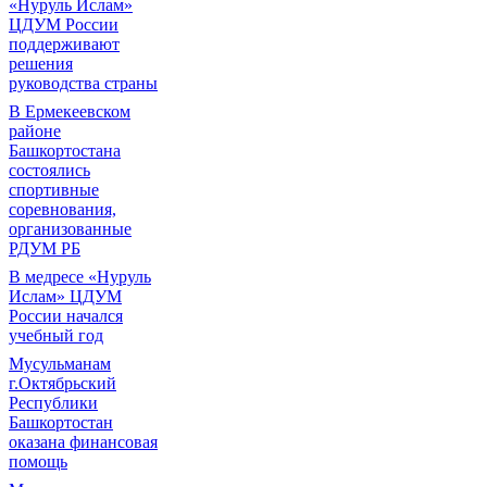
«Нуруль Ислам»
ЦДУМ России
поддерживают
решения
руководства страны
В Ермекеевском
районе
Башкортостана
состоялись
спортивные
соревнования,
организованные
РДУМ РБ
В медресе «Нуруль
Ислам» ЦДУМ
России начался
учебный год
Мусульманам
г.Октябрьский
Республики
Башкортостан
оказана финансовая
помощь