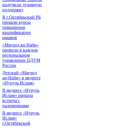
получили духовную
поддержку
В г.Октябрьский РБ
прошли курсы
повышения
квалификации
имамов
«Маулид ан-Наби»
провели в каждом
региональном
управлении ЦДУМ
России
Детский «Маулид
ан-Наби» в медресе
«Нуруль Ислам»
В медресе «Нуруль
Ислам» прошла
встреча с
паломниками
В медресе «Нуруль
Ислам»
г.Октябрьский