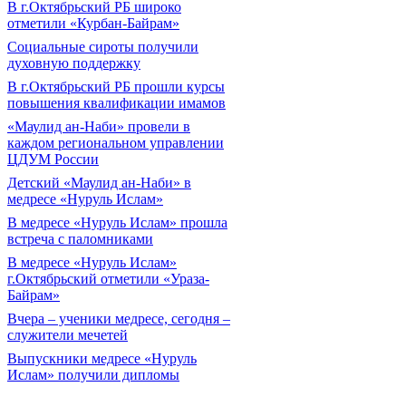
В г.Октябрьский РБ широко
отметили «Курбан-Байрам»
Социальные сироты получили
духовную поддержку
В г.Октябрьский РБ прошли курсы
повышения квалификации имамов
«Маулид ан-Наби» провели в
каждом региональном управлении
ЦДУМ России
Детский «Маулид ан-Наби» в
медресе «Нуруль Ислам»
В медресе «Нуруль Ислам» прошла
встреча с паломниками
В медресе «Нуруль Ислам»
г.Октябрьский отметили «Ураза-
Байрам»
Вчера – ученики медресе, сегодня –
служители мечетей
Выпускники медресе «Нуруль
Ислам» получили дипломы