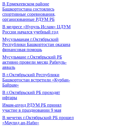
В Ермекеевском районе
Башкортостана состоялись
спортивные соревнования,
организованные РДУМ РБ
В медресе «Нуруль Ислам» ЦДУМ
России начался учебный год
Мусульманам г.Октябрьский
Республики Башкортостан оказана
финансовая помощь
Мусульмане г.Октябрьский РБ
активно провели месяц Рабиуль-
авваль
В г.Октябрьский Республики
Башкортостан встретили «Курбан-
Байрам»
В г.Октябрьский РБ проходят
ифтары
Имам-ахунд РДУМ РБ принял
участие в праздновании 9 мая
В мечетях г.Октябрьский РБ прошел
«Маулид ан-Наби»