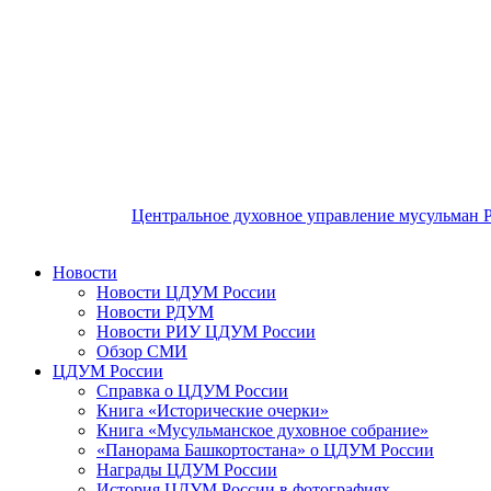
Центральное духовное управление мусульман 
Новости
Новости ЦДУМ России
Новости РДУМ
Новости РИУ ЦДУМ России
Обзор СМИ
ЦДУМ России
Справка о ЦДУМ России
Книга «Исторические очерки»
Книга «Мусульманское духовное собрание»
«Панорама Башкортостана» о ЦДУМ России
Награды ЦДУМ России
История ЦДУМ России в фотографиях