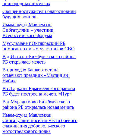
пригородных поселках
Священнослужители благословили
будущих воинов
Имам-ахунд Мавлемзан
Сибгатуллин – участник
Всероссийского форума
Мусульмане г.Октябрьский РБ
помогают семьям участников СВО
В д.Иттихат Бижбулякского района
РБ открылась мечеть
В приходах Башкортостана
отмечают праздник «Маулид ан-
Наби»
В с.Тарказы Ермекеевского района
РБ будет построена мечеть «Нур»
В д.Мурадымово Бижбулякского
района РБ открылась новая мечеть
Имам-ахунд Мавлемзан
Сибгатуллин посетил места боевого
слаживания добровольческого
мотострелкового полка