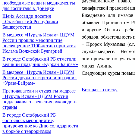
(мусульманское право)
необходимые вещи и медикаменты
ханафитской правовой шк
для госпиталя в Донецке
Ежедневно для имамов 
Шейх Ассаиди посетил
г.Октябрьский Республики
объявлен Президентом РФ
Башкортостан
и другие. От них требо
В медресе «Нуруль Ислам» ЦДУМ
обрядов, обязательность 
России прошло мероприятие,
– Пророк Мухаммад (с.г.
посвященное 1100-летию принятия
Ислама Волжской Булгарией
службе медресе. – Несмо
они приехали получать з
В городе Октябрьский РБ отметили
великий праздник «Курбан-Байрам»
мирах. Аминь.
В медресе «Нуруль Ислам» ЦДУМ
Следующие курсы повыше
России дружно встретили праздник
«Ураза-Байрам»
Возврат к списку
Преподаватели и студенты медресе
«Нуруль Ислам» ЦДУМ России
поддерживают решения руководства
страны
В городе Октябрьский РБ
состоялось мероприятие,
приуроченное ко Дню солидарности
в борьбе с терроризмом