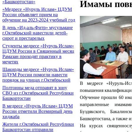
Имамы пов
«Башкортостан»
«Медресе «Нуруль Ислам» ЦДУМ
России объявляет прием на
обучение на 2023-2024 учебный год
В день «Ид-аль-Фитр» мусульмане
г.Октябрьский навестили детей-
сирот и престарелых
Cтуденты медресе «Нуруль Ислам»
ЦДУМ России в Священный месяц
Рамазан проходят практику в
мечетях
Шакирды медресе «Нуруль Ислам»
ЦДУМ России помогли навести
порядок на улицах г.Октябрьский
В медресе «Нуруль-Ис
Полтонны меда отправят в зону
повышения квалификации
СВО из г.Октябрьский Республики
Обучение прошли 60 има
Башкортостан
направленные имамами
В медресе «Нуруль Ислам» ЦДУМ
России отметили Всемирный день
Буздякского, Бакалинс
хиджаба
Башкортостана, а также и
Жители г.Октябрьский Республики
На курсах священносл
Башкортостан отправили