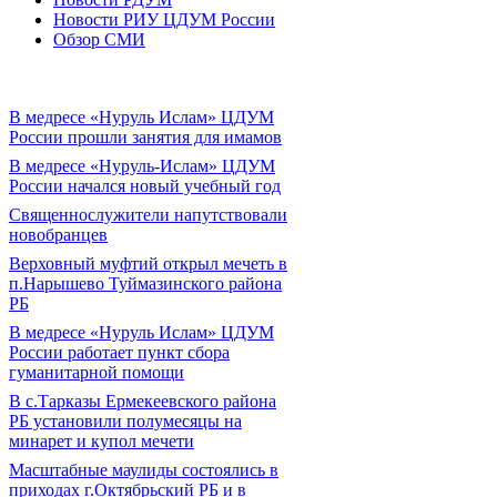
Новости РИУ ЦДУМ России
Обзор СМИ
В медресе «Нуруль Ислам» ЦДУМ
России прошли занятия для имамов
В медресе «Нуруль-Ислам» ЦДУМ
России начался новый учебный год
Священнослужители напутствовали
новобранцев
Верховный муфтий открыл мечеть в
п.Нарышево Туймазинского района
РБ
В медресе «Нуруль Ислам» ЦДУМ
России работает пункт сбора
гуманитарной помощи
В с.Тарказы Ермекеевского района
РБ установили полумесяцы на
минарет и купол мечети
Масштабные маулиды состоялись в
приходах г.Октябрьский РБ и в