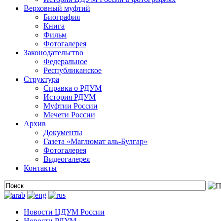
Верховный муфтий
Биография
Книга
Фильм
Фотогалерея
Законодательство
Федеральное
Республиканское
Структура
Справка о РДУМ
История РДУМ
Муфтии России
Мечети России
Архив
Документы
Газета «Маглюмат аль-Булгар»
Фотогалерея
Видеогалерея
Контакты
Новости ЦДУМ России
Новости РДУМ