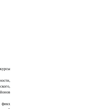
курсы
ности,
кого,
айонов
 фикх