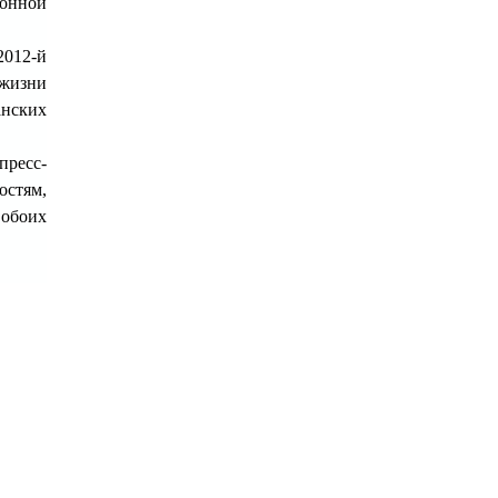
ионной
2012-й
 жизни
анских
пресс-
остям,
 обоих