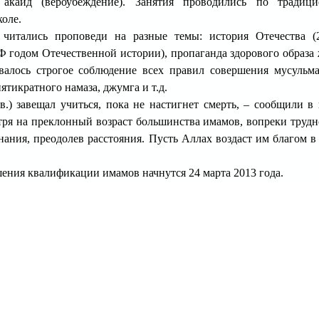
, акаид (вероубеждение). Занятия проводились по традиц
оле.
читались проповеди на разные темы: история Отечества (
 годом Отечественной истории), пропаганда здорового образа
валось строгое соблюдение всех правил совершения мусульм
пятикратного намаза, джумга и т.д.
в.) завещал учиться, пока не настигнет смерть, – сообщили в 
тря на преклонный возраст большинства имамов, вопреки трудн
нания, преодолев расстояния. Пусть Аллах воздаст им благом в
ния квалификации имамов начнутся 24 марта 2013 года.