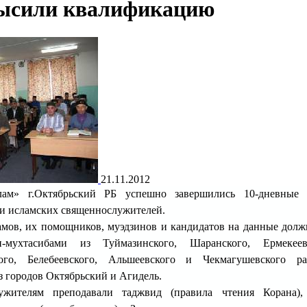
ысили квалификацию
21.11.2012
лам» г.Октябрьский РБ успешно завершились 10-дневные 
 исламских священнослужителей.
мов, их помощников, муэдзинов и кандидатов на данные долж
-мухтасибами из Туймазинского, Шаранского, Ермекеевс
кого, Белебеевского, Альшеевского и Чекмагушевского р
з городов Октябрьский и Агидель.
ужителям преподавали таджвид (правила чтения Корана),