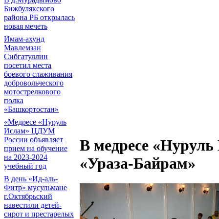
Бижбулякского
района РБ открылась
новая мечеть
Имам-ахунд
Мавлемзан
Сибгатуллин
посетил места
боевого слаживания
добровольческого
мотострелкового
полка
«Башкортостан»
«Медресе «Нуруль
Ислам» ЦДУМ
России объявляет
В медресе «Нуруль
прием на обучение
на 2023-2024
«Ураза-Байрам»
учебный год
В день «Ид-аль-
Фитр» мусульмане
г.Октябрьский
навестили детей-
сирот и престарелых