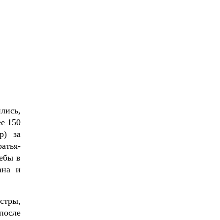
лись,
е 150
р) за
атья-
ебы в
ана и
стры,
после