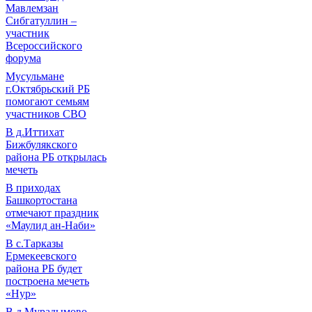
Мавлемзан
Сибгатуллин –
участник
Всероссийского
форума
Мусульмане
г.Октябрьский РБ
помогают семьям
участников СВО
В д.Иттихат
Бижбулякского
района РБ открылась
мечеть
В приходах
Башкортостана
отмечают праздник
«Маулид ан-Наби»
В с.Тарказы
Ермекеевского
района РБ будет
построена мечеть
«Нур»
В д.Мурадымово