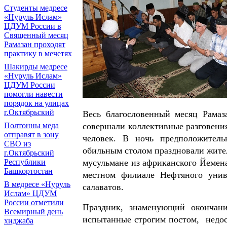
Cтуденты медресе
«Нуруль Ислам»
ЦДУМ России в
Священный месяц
Рамазан проходят
практику в мечетях
Шакирды медресе
«Нуруль Ислам»
ЦДУМ России
помогли навести
порядок на улицах
г.Октябрьский
Весь благословенный месяц Рамаз
Полтонны меда
совершали коллективные разговения
отправят в зону
человек. В ночь предположитель
СВО из
обильным столом праздновали жител
г.Октябрьский
Республики
мусульмане из африканского Йемена
Башкортостан
местном филиале Нефтяного унив
В медресе «Нуруль
салаватов.
Ислам» ЦДУМ
России отметили
Праздник, знаменующий окончани
Всемирный день
испытанные строгим постом, недо
хиджаба