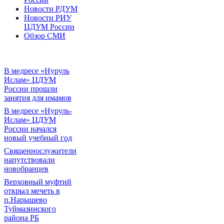
Новости РДУМ
Новости РИУ
ЦДУМ России
Обзор СМИ
В медресе «Нуруль
Ислам» ЦДУМ
России прошли
занятия для имамов
В медресе «Нуруль-
Ислам» ЦДУМ
России начался
новый учебный год
Священнослужители
напутствовали
новобранцев
Верховный муфтий
открыл мечеть в
п.Нарышево
Туймазинского
района РБ