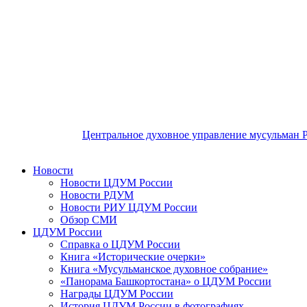
Центральное духовное управление мусульман 
Новости
Новости ЦДУМ России
Новости РДУМ
Новости РИУ ЦДУМ России
Обзор СМИ
ЦДУМ России
Справка о ЦДУМ России
Книга «Исторические очерки»
Книга «Мусульманское духовное собрание»
«Панорама Башкортостана» о ЦДУМ России
Награды ЦДУМ России
История ЦДУМ России в фотографиях