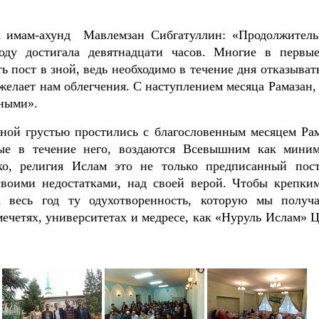
а имам-ахунд Мавлемзан Сибгатуллин: «Продолжитель
оду достигала девятнадцати часов. Многие в первы
ь пост в зной, ведь необходимо в течение дня отказыват
елает нам облегчения. С наступлением месяца Рамазан, 
дными».
ной грустью простились с благословенным месяцем Рам
ные в течение него, воздаются Всевышним как мини
ко, религия Ислам это не только предписанный пост
своими недостатками, над своей верой. Чтобы крепки
 весь год ту одухотворенность, которую мы получ
мечетях, университетах и медресе, как «Нуруль Ислам»