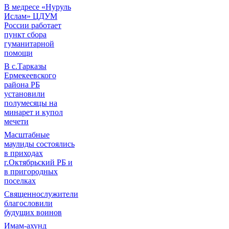
В медресе «Нуруль
Ислам» ЦДУМ
России работает
пункт сбора
гуманитарной
помощи
В с.Тарказы
Ермекеевского
района РБ
установили
полумесяцы на
минарет и купол
мечети
Масштабные
маулиды состоялись
в приходах
г.Октябрьский РБ и
в пригородных
поселках
Священнослужители
благословили
будущих воинов
Имам-ахунд