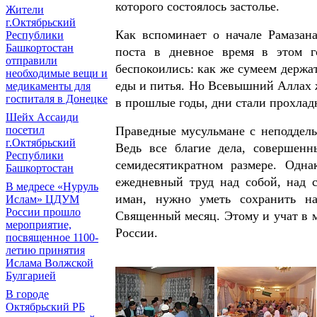
которого состоялось застолье.
Жители
г.Октябрьский
Как вспоминает о начале Рамазан
Республики
Башкортостан
поста в дневное время в этом г
отправили
беспокоились: как же сумеем держат
необходимые вещи и
еды и питья. Но Всевышний Аллах ж
медикаменты для
госпиталя в Донецке
в прошлые годы, дни стали прохла
Шейх Ассаиди
посетил
Праведные мусульмане с неподдель
г.Октябрьский
Ведь все благие дела, совершен
Республики
семидесятикратном размере. Одна
Башкортостан
ежедневный труд над собой, над 
В медресе «Нуруль
иман, нужно уметь сохранить на
Ислам» ЦДУМ
России прошло
Священный месяц. Этому и учат в 
мероприятие,
России.
посвященное 1100-
летию принятия
Ислама Волжской
Булгарией
В городе
Октябрьский РБ