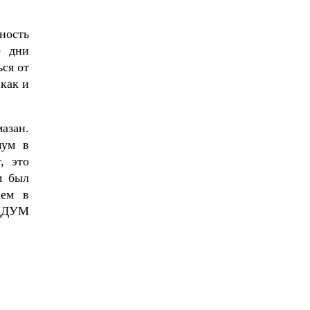
ность
е дни
ься от
как и
азан.
мум в
, это
м был
аем в
 ЦДУМ