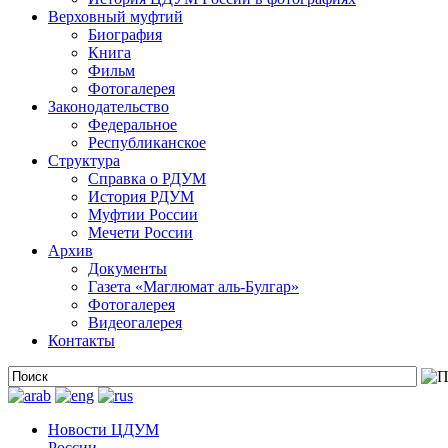
Верховный муфтий
Биография
Книга
Фильм
Фотогалерея
Законодательство
Федеральное
Республиканское
Структура
Справка о РДУМ
История РДУМ
Муфтии России
Мечети России
Архив
Документы
Газета «Маглюмат аль-Булгар»
Фотогалерея
Видеогалерея
Контакты
Новости ЦДУМ
России