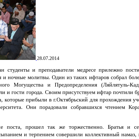
28.07.2014
ан студенты и преподаватели медресе прилежно пости
 и ночные молитвы. Один из таких ифтаров собрал боле
ного Могущества и Предопределения (Ляйлятуль-Кад
и и гости города. Своим присутствуем ифтар почтили бр
, которые прибыли в г.Октябрьский для прохождения уч
ерситета. Они порадовали собравшихся чтением Кор
е поста, прошел так же торжественно. Братья и се
сыпанием и терпением совершили коллективный намаз, 