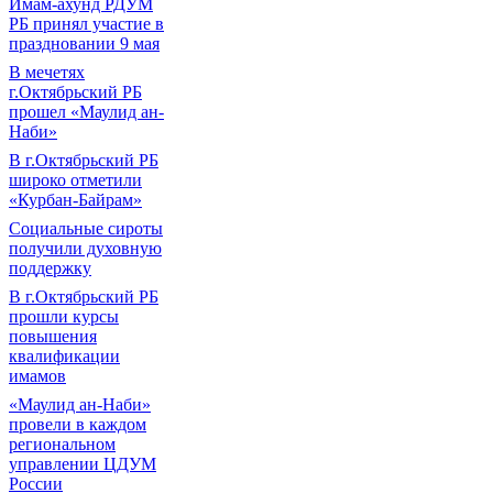
Имам-ахунд РДУМ
РБ принял участие в
праздновании 9 мая
В мечетях
г.Октябрьский РБ
прошел «Маулид ан-
Наби»
В г.Октябрьский РБ
широко отметили
«Курбан-Байрам»
Социальные сироты
получили духовную
поддержку
В г.Октябрьский РБ
прошли курсы
повышения
квалификации
имамов
«Маулид ан-Наби»
провели в каждом
региональном
управлении ЦДУМ
России