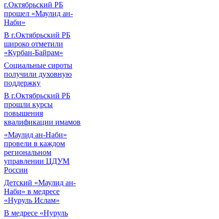
г.Октябрьский РБ
прошел «Маулид ан-
Наби»
В г.Октябрьский РБ
широко отметили
«Курбан-Байрам»
Социальные сироты
получили духовную
поддержку
В г.Октябрьский РБ
прошли курсы
повышения
квалификации имамов
«Маулид ан-Наби»
провели в каждом
региональном
управлении ЦДУМ
России
Детский «Маулид ан-
Наби» в медресе
«Нуруль Ислам»
В медресе «Нуруль