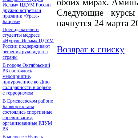
обоих мирах. Аминь
Ислам» ЦДУМ России
Следующие курсы
дружно встретили
праздник «Ураза-
начнутся 24 марта 2
Байрам»
Преподаватели и
студенты медресе
«Нуруль Ислам» ЦДУМ
России поддерживают
Возврат к списку
решения руководства
страны
В городе Октябрьский
РБ состоялось
мероприятие,
приуроченное ко Дню
солидарности в борьбе
с терроризмом
В Ермекеевском районе
Башкортостана
состоялись спортивные
соревнования,
организованные РДУМ
РБ
В медресе «Нуруль