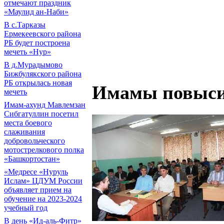
отмечают праздник
«Маулид ан-Наби»
В с.Тарказы
Ермекеевского района
РБ будет построена
мечеть «Нур»
В д.Мурадымово
Бижбулякского района
РБ открылась новая
Имамы повыси
мечеть
Имам-ахунд Мавлемзан
Сибгатуллин посетил
места боевого
слаживания
добровольческого
мотострелкового полка
«Башкортостан»
«Медресе «Нуруль
Ислам» ЦДУМ России
объявляет прием на
обучение на 2023-2024
учебный год
В день «Ид-аль-Фитр»