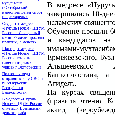
В медресе «Нуруль
мусульмане
г.Октябрьский
завершились 10-дн
навестили детей-сирот
и престарелых
исламских священн
Cтуденты медресе
«Нуруль Ислам» ЦДУМ
Обучение прошли 6
России в Священный
месяц Рамазан проходят
и кандидатов на 
практику в мечетях
имамами-мухтасиба
Шакирды медресе
«Нуруль Ислам» ЦДУМ
Ермекеевского, Бузд
России помогли
навести порядок на
Альшеевского 
улицах г.Октябрьский
Башкортостана, а
Полтонны меда
отправят в зону СВО из
Агидель.
г.Октябрьский
Республики
На курсах священ
Башкортостан
(правила чтения Ко
В медресе «Нуруль
Ислам» ЦДУМ России
акаид (вероубеж
отметили Всемирный
день хиджаба