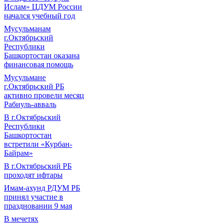
Ислам» ЦДУМ России
начался учебный год
Мусульманам
г.Октябрьский
Республики
Башкортостан оказана
финансовая помощь
Мусульмане
г.Октябрьский РБ
активно провели месяц
Рабиуль-авваль
В г.Октябрьский
Республики
Башкортостан
встретили «Курбан-
Байрам»
В г.Октябрьский РБ
проходят ифтары
Имам-ахунд РДУМ РБ
принял участие в
праздновании 9 мая
В мечетях