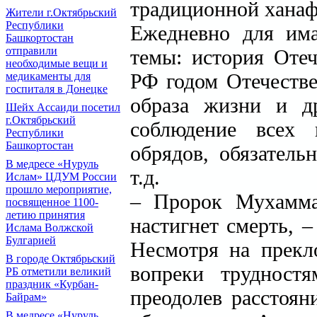
традиционной ханаф
Жители г.Октябрьский
Республики
Ежедневно для има
Башкортостан
отправили
темы: история Отеч
необходимые вещи и
РФ годом Отечестве
медикаменты для
госпиталя в Донецке
образа жизни и др
Шейх Ассаиди посетил
г.Октябрьский
соблюдение всех 
Республики
Башкортостан
обрядов, обязатель
В медресе «Нуруль
т.д.
Ислам» ЦДУМ России
прошло мероприятие,
– Пророк Мухаммад
посвященное 1100-
летию принятия
настигнет смерть, 
Ислама Волжской
Булгарией
Несмотря на прекл
В городе Октябрьский
вопреки трудностя
РБ отметили великий
праздник «Курбан-
преодолев расстоян
Байрам»
В медресе «Нуруль