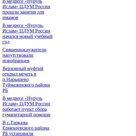
В медресе «Нуруль
Ислам» ЦДУМ России
прошли занятия для
имамов
В медресе «Нуруль-
Ислам» ЦДУМ России
начался новый учебный
год
Священнослужители
напутствовали
новобранцев
Верховный муфтий
открыл мечеть в
п.Нарышево
Туймазинского района
РБ
В медресе «Нуруль
Ислам» ЦДУМ России
работает пункт сбора
гуманитарной помощи
В с.Тарказы
Ермекеевского района
РБ установили