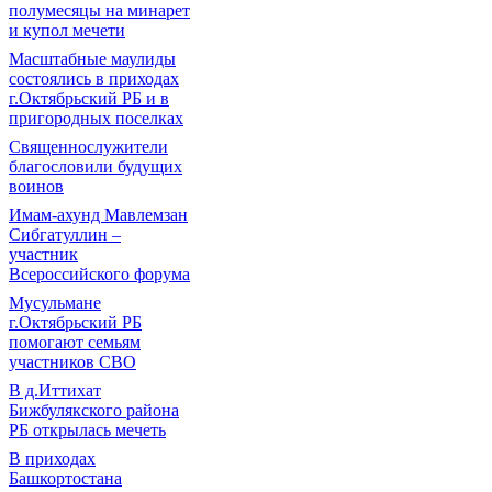
полумесяцы на минарет
и купол мечети
Масштабные маулиды
состоялись в приходах
г.Октябрьский РБ и в
пригородных поселках
Священнослужители
благословили будущих
воинов
Имам-ахунд Мавлемзан
Сибгатуллин –
участник
Всероссийского форума
Мусульмане
г.Октябрьский РБ
помогают семьям
участников СВО
В д.Иттихат
Бижбулякского района
РБ открылась мечеть
В приходах
Башкортостана