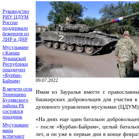
Руководство
РИУ ЦДУМ
России
поддержало
беженцев из
ЛНР и ДНР
Мусульмане
г.Канаш
Чувашской
Республики
празднуют
«Курбан-
09.07.2022
Байрам»
В мечети села
Имам из Зауралья вместе с православн
Тюрюшево
башкирских добровольцев для участия в 
Буздякского
района РБ
духовного управления мусульман (ЦДУМ)
состоялся
праздник
«На днях еще один батальон добровольцев
Мусульмане
– после «Курбан-Байрам», целый батальон
мира
лет, и он уже в первые дни в конце февра
встречают