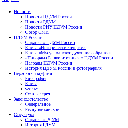
Новости
Новости ЦДУМ России
Новости РДУМ
Новости РИУ ЦДУМ России
Обзор СМИ
ЦДУМ России
Справка о ЦДУМ России
Книга «Исторические очерки»
Книга «Мусульманское духовное собрание»
«Панорама Башкортостана» о ЦДУМ России
Награды ЦДУМ России
История ЦДУМ России в фотографиях
Верховный муфтий
Биография
Книга
Фильм
Фотогалерея
Законодательство
Федеральное
Республиканское
Структура
Справка о РДУМ
История РДУМ