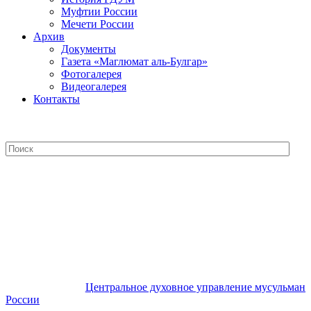
Муфтии России
Мечети России
Архив
Документы
Газета «Маглюмат аль-Булгар»
Фотогалерея
Видеогалерея
Контакты
Центральное духовное управление
мусульман России
Центральное духовное управление мусульман
России