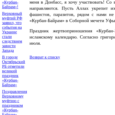
меня в Донбасс, я хочу участвовать! Со
«Курбан-
Байрам»!
направляются. Пусть Аллах укрепит и
Верховный
фашистов, паразитов, рядом с нами не
муфтий РФ
«Курбан-Байрам» в Соборной мечети Уфы
заявил, что
события на
Праздник жертвоприношения «Курбан-
Украине
исламскому календарю. Согласно григор
стали
следствием
июля.
зависти
Запада
Возврат к списку
В городе
Октябрьский
РБ отметили
великий
праздник
«Курбан-
Байрам»
Поздравления
Верховному
муфтию с
праздником
«Курбан-
Байрам»