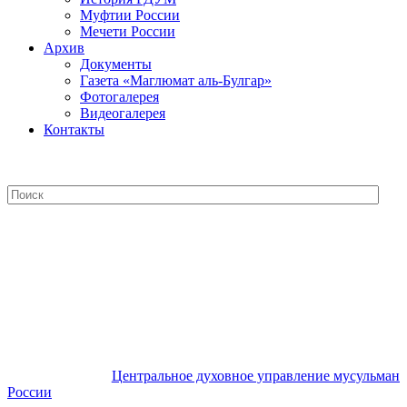
Муфтии России
Мечети России
Архив
Документы
Газета «Маглюмат аль-Булгар»
Фотогалерея
Видеогалерея
Контакты
Центральное духовное управление
мусульман России
Центральное духовное управление мусульман
России