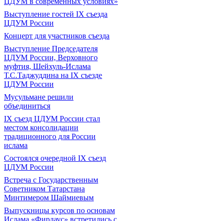
ЦДУМ в современных условиях»
Выступление гостей IX съезда
ЦДУМ России
Концерт для участников съезда
Выступление Председателя
ЦДУМ России, Верховного
муфтия, Шейхуль-Ислама
Т.С.Таджуддина на IX съезде
ЦДУМ России
Мусульмане решили
объединиться
IX съезд ЦДУМ России стал
местом консолидации
традиционного для России
ислама
Состоялся очередной IX съезд
ЦДУМ России
Встреча с Государственным
Советником Татарстана
Минтимером Шаймиевым
Выпускницы курсов по основам
Ислама «Фирдаус» встретились с