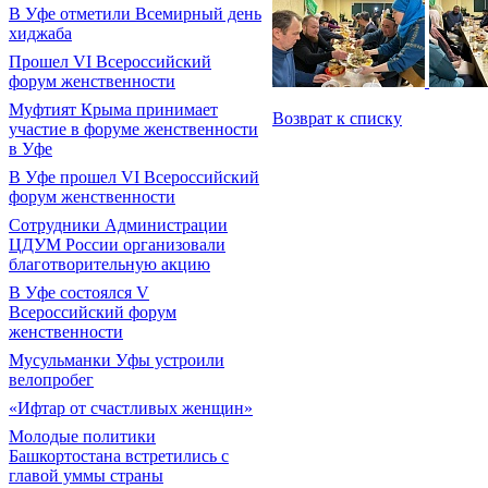
В Уфе отметили Всемирный день
хиджаба
Прошел VI Всероссийский
форум женственности
Муфтият Крыма принимает
Возврат к списку
участие в форуме женственности
в Уфе
В Уфе прошел VI Всероссийский
форум женственности
Сотрудники Администрации
ЦДУМ России организовали
благотворительную акцию
В Уфе состоялся V
Всероссийский форум
женственности
Мусульманки Уфы устроили
велопробег
«Ифтар от счастливых женщин»
Молодые политики
Башкортостана встретились с
главой уммы страны