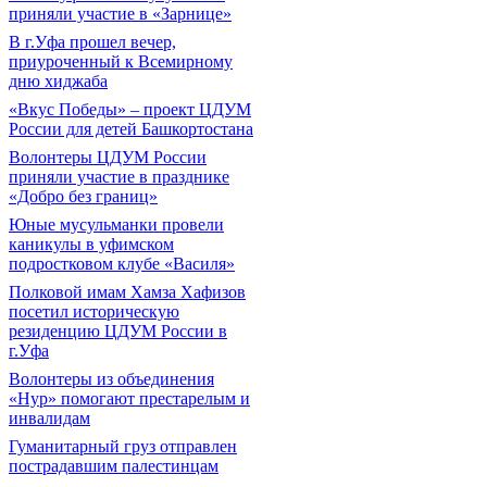
приняли участие в «Зарнице»
В г.Уфа прошел вечер,
приуроченный к Всемирному
дню хиджаба
«Вкус Победы» – проект ЦДУМ
России для детей Башкортостана
Волонтеры ЦДУМ России
приняли участие в празднике
«Добро без границ»
Юные мусульманки провели
каникулы в уфимском
подростковом клубе «Василя»
Полковой имам Хамза Хафизов
посетил историческую
резиденцию ЦДУМ России в
г.Уфа
Волонтеры из объединения
«Нур» помогают престарелым и
инвалидам
Гуманитарный груз отправлен
пострадавшим палестинцам