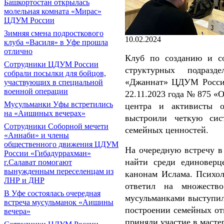
Башкортостан открылась
молельная комната «Мирас»
ЦДУМ России
Зимняя смена подросткового
10.02.2024
клуба «Василя» в Уфе прошла
отлично
Клуб по созданию и со
Сотрудники ЦДУМ России
структурных подразде
собрали посылки для бойцов,
«Джаннат» ЦДУМ России
участвующих в специальной
военной операции
22.11.2023 года № 875 «
Мусульманки Уфы встретились
центра и активисты 
на «Аишиных вечерах»
выстроили четкую сис
Сотрудники Соборной мечети
семейных ценностей.
«Аннаби» и члены
общественного движения ЦДУМ
На очередную встречу 
России «Гибадуррахман»
найти среди единоверц
г.Салават помогают
вынужденным переселенцам из
канонам Ислама. Психол
ЛНР и ДНР
ответил на множеств
В Уфе состоялась очередная
мусульманками выступила
встреча мусульманок «Аишины
построении семейных от
вечера»
приняли участие в масте