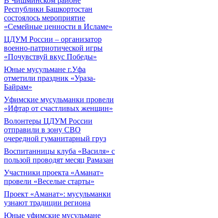
В Чишминском районе
Республики Башкортостан
состоялось мероприятие
«Семейные ценности в Исламе»
ЦДУМ России – организатор
военно-патриотической игры
«Почувствуй вкус Победы»
Юные мусульмане г.Уфа
отметили праздник «Ураза-
Байрам»
Уфимские мусульманки провели
«Ифтар от счастливых женщин»
Волонтеры ЦДУМ России
отправили в зону СВО
очередной гуманитарный груз
Воспитанницы клуба «Василя» с
пользой проводят месяц Рамазан
Участники проекта «Аманат»
провели «Веселые старты»
Проект «Аманат»: мусульманки
узнают традиции региона
Юные уфимские мусульмане