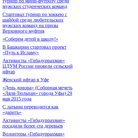
турнир по мини-футболу среди
мужских студенческих команд
Cтартовал турнир по хоккею с
шайбой среди любительских
мужских команд на призы
Верховного муфтия
«Соберем детей в школу!»
В Башкирии стартовал проект
«Путь к Исламу»
Активисты «Гибадуррахман»
ЦДУМ России провели сельский
ифтар
Женский ифтар в Уфе
«День донора» (Соборная мечеть
«Ляля-Тюльпан» города Уфы) 29
мая 2015 года
С латыни переводится как
«дарить»
Активисты «Гибадуррахман»
посадили более ста деревьев
Волонтеры «Гибадуррахман»