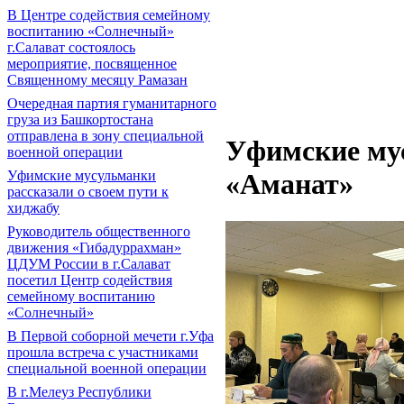
В Центре содействия семейному
воспитанию «Солнечный»
г.Салават состоялось
мероприятие, посвященное
Священному месяцу Рамазан
Очередная партия гуманитарного
груза из Башкортостана
отправлена в зону специальной
Уфимские мус
военной операции
Уфимские мусульманки
«Аманат»
рассказали о своем пути к
хиджабу
Руководитель общественного
движения «Гибадуррахман»
ЦДУМ России в г.Салават
посетил Центр содействия
семейному воспитанию
«Солнечный»
В Первой соборной мечети г.Уфа
прошла встреча с участниками
специальной военной операции
В г.Мелеуз Республики