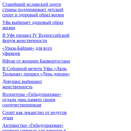
Старейший исламский центр
страны поддерживает детский
спорт и здоровый образ жизни
Уфа выбирает здоровый образ
жизни
В Уфе прошел IV Всероссийский
форум женственности
«Ураза-Байрам» для всех
уфимцев
Ифтар от женщин Башкортостана
В Соборной мечети Уфы «Ляля-
Тюльпан» прошел «День донора»
Девушки выбирают
женственность
Волонтеры «Гибадуррахман»
отдали дань памяти своим
соотечественникам
Спорт как лекарство от недугов
души
Активистки «Гибадуррахман»
провели семинар для женщин в