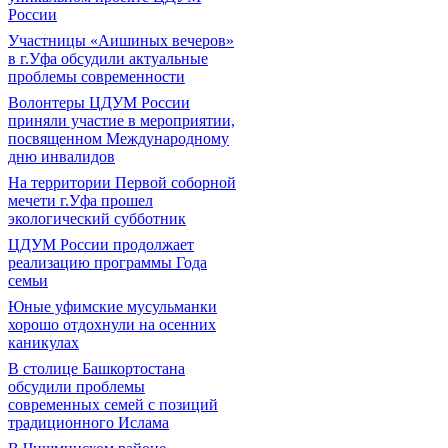
России
Участницы «Аишиных вечеров»
в г.Уфа обсудили актуальные
проблемы современности
Волонтеры ЦДУМ России
приняли участие в мероприятии,
посвященном Международному
дню инвалидов
На территории Первой соборной
мечети г.Уфа прошел
экологический субботник
ЦДУМ России продолжает
реализацию программы Года
семьи
Юные уфимские мусульманки
хорошо отдохнули на осенних
каникулах
В столице Башкортостана
обсудили проблемы
современных семей с позиций
традиционного Ислама