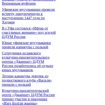
Верховным муфтием
Уфимские мусульманки провели
встречу, приуроченную к
наступлению 1447 года по
Хиджре
В г.Уфа состоялся «Ифтар от
счастливых женщин» под эгидой
ЦДУМ России
Юные уфимские мусульманки
провели каникулы с пользой
Сотрудники исламского
культурно-просветительского
центра «Джаннат» ЦДУМ
России позаботились об отдыхе
юных мусульманок
Летние каникулы девочек из
подросткового клуба «Василя»
прошли с пользой
Культурно-просветительский
центр «Джаннат» ЦДУМ России
принял участие в празднике
«Изге Болгар җыены»