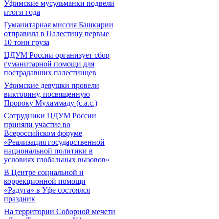
Уфимские мусульманки подвели
итоги года
Гуманитарная миссия Башкирии
отправила в Палестину первые
10 тонн груза
ЦДУМ России организует сбор
гуманитарной помощи для
пострадавших палестинцев
Уфимские девушки провели
викторину, посвященную
Пророку Мухаммаду (с.а.с.)
Сотрудники ЦДУМ России
приняли участие во
Всероссийском форуме
«Реализация государственной
национальной политики в
условиях глобальных вызовов»
В Центре социальной и
коррекционной помощи
«Радуга» в Уфе состоялся
праздник
На территории Соборной мечети