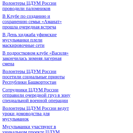
Волонтеры ЦДУМ России
проводили паломников
В Клубе по созданию и
сохранению семьи «Аманат»
прошла очередная встреча
В День хиджаба уфимские
мусульманки плели
маскировочные сети
В подростковом клубе «Василя»
закончилась зимняя лагерная
смена
Волонтеры ЦДУМ России
посетили социальные приюты
Республики Башкортостан
Сотрудники ЦДУМ России
отправили очередной груз в зону
специальной военной операции
Волонтеры ЦДУМ России ведут
уроки домоводства для
мусульманок
Мусульманки участвуют в
уникальном проекте ЦДУМ