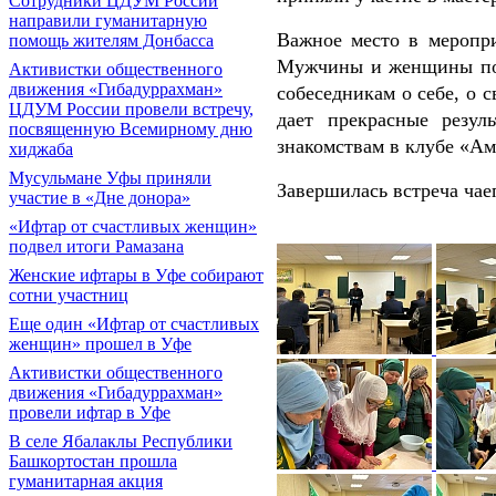
Сотрудники ЦДУМ России
направили гуманитарную
Важное место в меропри
помощь жителям Донбасса
Мужчины и женщины под
Активистки общественного
движения «Гибадуррахман»
собеседникам о себе, о 
ЦДУМ России провели встречу,
дает прекрасные резул
посвященную Всемирному дню
знакомствам в клубе «Ам
хиджаба
Мусульмане Уфы приняли
Завершилась встреча ча
участие в «Дне донора»
«Ифтар от счастливых женщин»
подвел итоги Рамазана
Женские ифтары в Уфе собирают
сотни участниц
Еще один «Ифтар от счастливых
женщин» прошел в Уфе
Активистки общественного
движения «Гибадуррахман»
провели ифтар в Уфе
В селе Ябалаклы Республики
Башкортостан прошла
гуманитарная акция