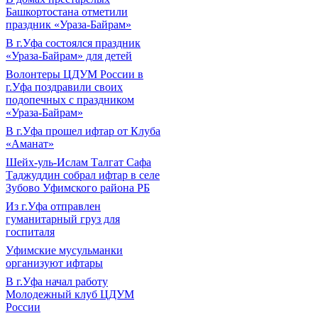
Башкортостана отметили
праздник «Ураза-Байрам»
В г.Уфа состоялся праздник
«Ураза-Байрам» для детей
Волонтеры ЦДУМ России в
г.Уфа поздравили своих
подопечных с праздником
«Ураза-Байрам»
В г.Уфа прошел ифтар от Клуба
«Аманат»
Шейх-уль-Ислам Талгат Сафа
Таджуддин собрал ифтар в селе
Зубово Уфимского района РБ
Из г.Уфа отправлен
гуманитарный груз для
госпиталя
Уфимские мусульманки
организуют ифтары
В г.Уфа начал работу
Молодежный клуб ЦДУМ
России