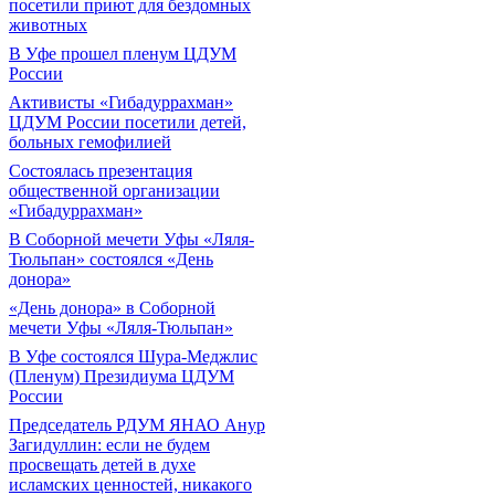
посетили приют для бездомных
животных
В Уфе прошел пленум ЦДУМ
России
Активисты «Гибадуррахман»
ЦДУМ России посетили детей,
больных гемофилией
Состоялась презентация
общественной организации
«Гибадуррахман»
В Соборной мечети Уфы «Ляля-
Тюльпан» состоялся «День
донора»
«День донора» в Соборной
мечети Уфы «Ляля-Тюльпан»
В Уфе состоялся Шура-Меджлис
(Пленум) Президиума ЦДУМ
России
Председатель РДУМ ЯНАО Анур
Загидуллин: если не будем
просвещать детей в духе
исламских ценностей, никакого