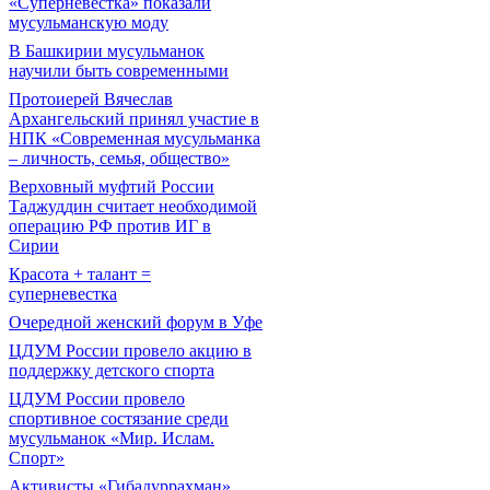
«Суперневестка» показали
мусульманскую моду
В Башкирии мусульманок
научили быть современными
Протоиерей Вячеслав
Архангельский принял участие в
НПК «Современная мусульманка
– личность, семья, общество»
Верховный муфтий России
Таджуддин считает необходимой
операцию РФ против ИГ в
Сирии
Красота + талант =
суперневестка
Очередной женский форум в Уфе
ЦДУМ России провело акцию в
поддержку детского спорта
ЦДУМ России провело
спортивное состязание среди
мусульманок «Мир. Ислам.
Спорт»
Активисты «Гибадуррахман»