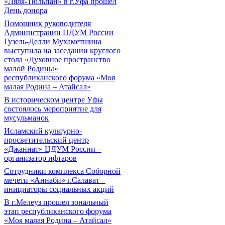
«Ляля-Тюльпан» в г.Уфа прошел
День донора
Помощник руководителя
Администрации ЦДУМ России
Гузель-Делли Мухаметшина
выступила на заседании круглого
стола «Духовное пространство
малой Родины»
республиканского форума «Моя
малая Родина – Атайсал»
В историческом центре Уфы
состоялось мероприятие для
мусульманок
Исламский культурно-
просветительский центр
«Джаннат» ЦДУМ России –
организатор ифтаров
Сотрудники комплекса Соборной
мечети «Аннаби» г.Салават –
инициаторы социальных акций
В г.Мелеуз прошел зональный
этап республиканского форума
«Моя малая Родина – Атайсал»