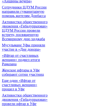
«Аишины вечера»
Сотрудники ЦДУМ России
направили гуманитарную
помощь жителям Донбасса
Активистки общественного
движения «Гибадуррахман»
ЦДУМ России провели
встречу, посвященную
Всемирному дню хиджаба
Мусульмане Уфы приняли
участие в «Дне донора»
«Ифтар от счастливых
женщин» подвел итоги
Рамазана
Женские ифтары в Уфе
собирают сотни участниц
Еще один «Ифтар от
счастливых женщин»
прошел в Уфе
Активистки общественного
движения «Гибадуррахман»
провели ифтар в Уфе