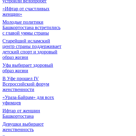
устроили велопробег
«Ифтар от счастливых
женщин»
Молодые политики
Башкортостана встретились
с главой уммы страны
Старейший исламский
центр страны поддерживает
детский спорт и здоровый
образ жизни
Уфа выбирает здоровый
образ жизни
В Уфе прошел IV
Всероссийский форум
женственности
«Ураза-Байрам» для всех
уфимцев
Ифтар от женщин
Башкортостана
Девушки выбирают
женственность