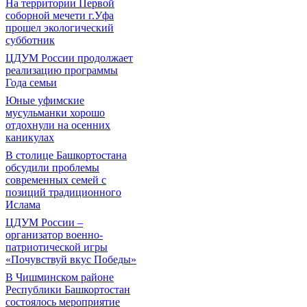
На территории Первой
соборной мечети г.Уфа
прошел экологический
субботник
ЦДУМ России продолжает
реализацию программы
Года семьи
Юные уфимские
мусульманки хорошо
отдохнули на осенних
каникулах
В столице Башкортостана
обсудили проблемы
современных семей с
позиций традиционного
Ислама
ЦДУМ России –
организатор военно-
патриотической игры
«Почувствуй вкус Победы»
В Чишминском районе
Республики Башкортостан
состоялось мероприятие