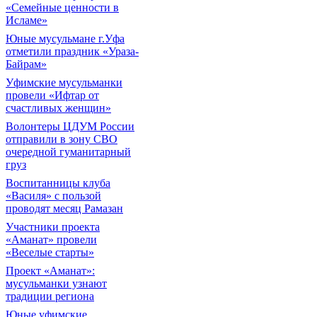
«Семейные ценности в
Исламе»
Юные мусульмане г.Уфа
отметили праздник «Ураза-
Байрам»
Уфимские мусульманки
провели «Ифтар от
счастливых женщин»
Волонтеры ЦДУМ России
отправили в зону СВО
очередной гуманитарный
груз
Воспитанницы клуба
«Василя» с пользой
проводят месяц Рамазан
Участники проекта
«Аманат» провели
«Веселые старты»
Проект «Аманат»:
мусульманки узнают
традиции региона
Юные уфимские