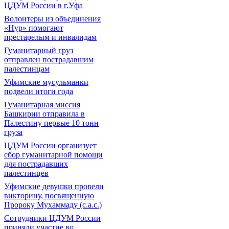
ЦДУМ России в г.Уфа
Волонтеры из объединения
«Нур» помогают
престарелым и инвалидам
Гуманитарный груз
отправлен пострадавшим
палестинцам
Уфимские мусульманки
подвели итоги года
Гуманитарная миссия
Башкирии отправила в
Палестину первые 10 тонн
груза
ЦДУМ России организует
сбор гуманитарной помощи
для пострадавших
палестинцев
Уфимские девушки провели
викторину, посвященную
Пророку Мухаммаду (с.а.с.)
Сотрудники ЦДУМ России
приняли участие во