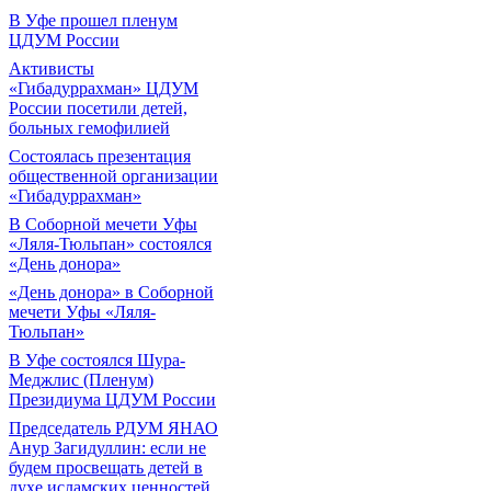
В Уфе прошел пленум
ЦДУМ России
Активисты
«Гибадуррахман» ЦДУМ
России посетили детей,
больных гемофилией
Состоялась презентация
общественной организации
«Гибадуррахман»
В Соборной мечети Уфы
«Ляля-Тюльпан» состоялся
«День донора»
«День донора» в Соборной
мечети Уфы «Ляля-
Тюльпан»
В Уфе состоялся Шура-
Меджлис (Пленум)
Президиума ЦДУМ России
Председатель РДУМ ЯНАО
Анур Загидуллин: если не
будем просвещать детей в
духе исламских ценностей,