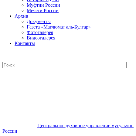
Муфтии России
Мечети России
Архив
Документы
Газета «Маглюмат аль-Булгар»
Фотогалерея
Видеогалерея
Контакты
Центральное духовное управление
мусульман России
Центральное духовное управление мусульман
России