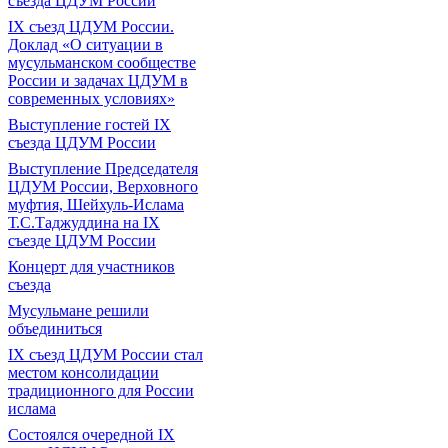
съезда ЦДУМ России
IX съезд ЦДУМ России.
Доклад «О ситуации в
мусульманском сообществе
России и задачах ЦДУМ в
современных условиях»
Выступление гостей IX
съезда ЦДУМ России
Выступление Председателя
ЦДУМ России, Верховного
муфтия, Шейхуль-Ислама
Т.С.Таджуддина на IX
съезде ЦДУМ России
Концерт для участников
съезда
Мусульмане решили
объединиться
IX съезд ЦДУМ России стал
местом консолидации
традиционного для России
ислама
Состоялся очередной IX