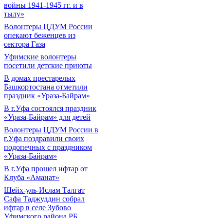
войны 1941-1945 гг. и в
тылу»
Волонтеры ЦДУМ России
опекают беженцев из
сектора Газа
Уфимские волонтеры
посетили детские приюты
В домах престарелых
Башкортостана отметили
праздник «Ураза-Байрам»
В г.Уфа состоялся праздник
«Ураза-Байрам» для детей
Волонтеры ЦДУМ России в
г.Уфа поздравили своих
подопечных с праздником
«Ураза-Байрам»
В г.Уфа прошел ифтар от
Клуба «Аманат»
Шейх-уль-Ислам Талгат
Сафа Таджуддин собрал
ифтар в селе Зубово
Уфимского района РБ