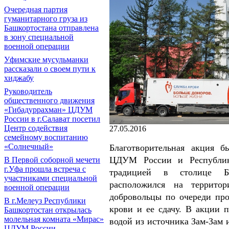
Очередная партия
гуманитарного груза из
Башкортостана отправлена
в зону специальной
военной операции
Уфимские мусульманки
рассказали о своем пути к
хиджабу
Руководитель
общественного движения
«Гибадуррахман» ЦДУМ
России в г.Салават посетил
Центр содействия
27.05.2016
семейному воспитанию
«Солнечный»
Благотворительная акция 
ЦДУМ России и Республика
В Первой соборной мечети
г.Уфа прошла встреча с
традицией в столице Ба
участниками специальной
расположился на террито
военной операции
добровольцы по очереди про
В г.Мелеуз Республики
крови и ее сдачу. В акции 
Башкортостан открылась
молельная комната «Мирас»
водой из источника Зам-Зам
ЦДУМ России