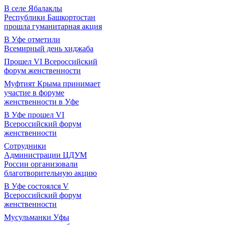
В селе Ябалаклы
Республики Башкортостан
прошла гуманитарная акция
В Уфе отметили
Всемирный день хиджаба
Прошел VI Всероссийский
форум женственности
Муфтият Крыма принимает
участие в форуме
женственности в Уфе
В Уфе прошел VI
Всероссийский форум
женственности
Сотрудники
Администрации ЦДУМ
России организовали
благотворительную акцию
В Уфе состоялся V
Всероссийский форум
женственности
Мусульманки Уфы