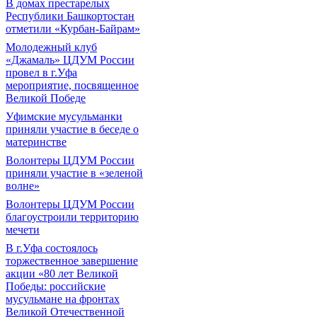
В домах престарелых
Республики Башкортостан
отметили «Курбан-Байрам»
Молодежный клуб
«Джамаль» ЦДУМ России
провел в г.Уфа
мероприятие, посвященное
Великой Победе
Уфимские мусульманки
приняли участие в беседе о
материнстве
Волонтеры ЦДУМ России
приняли участие в «зеленой
волне»
Волонтеры ЦДУМ России
благоустроили территорию
мечети
В г.Уфа состоялось
торжественное завершение
акции «80 лет Великой
Победы: российские
мусульмане на фронтах
Великой Отечественной