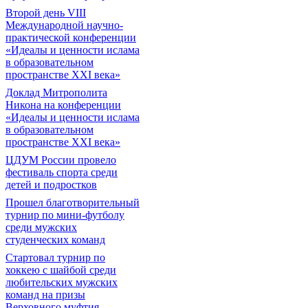
Второй день VIII
Международной научно-
практической конференции
«Идеалы и ценности ислама
в образовательном
пространстве XXI века»
Доклад Митрополита
Никона на конференции
«Идеалы и ценности ислама
в образовательном
пространстве XXI века»
ЦДУМ России провело
фестиваль спорта среди
детей и подростков
Прошел благотворительный
турнир по мини-футболу
среди мужских
студенческих команд
Cтартовал турнир по
хоккею с шайбой среди
любительских мужских
команд на призы
Верховного муфтия