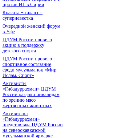
против ИГ в Сирии
Красота + талант =
суперневестка
Очередной женский форум
в Уфе
ЦДУМ России провело
акцию в поддержку
детского спорта
ЦДУМ России провело
спортивное состязание
среди мусульманок «Мир.
Ислам. Спорт»
Активисты
«Гибадуррахман» ЦДУМ
России раздали инвалидам
по зрению мясо
жертвенных животных
Активистка
«Гибадуррахман»
представляла ЦДУМ России
на северокавказской
мусульманской ярмарке