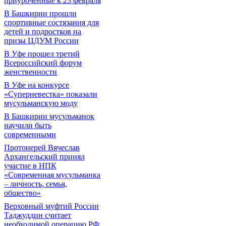
приуроченные к 23 февраля
В Башкирии прошли
спортивные состязания для
детей и подростков на
призы ЦДУМ России
В Уфе прошел третий
Всероссийский форум
женственности
В Уфе на конкурсе
«Суперневестка» показали
мусульманскую моду
В Башкирии мусульманок
научили быть
современными
Протоиерей Вячеслав
Архангельский принял
участие в НПК
«Современная мусульманка
– личность, семья,
общество»
Верховный муфтий России
Таджуддин считает
необходимой операцию РФ