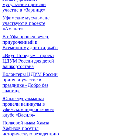
мусульмане приняли
участие в «Зарнице»
Уфимские мусульмане
участвуют в проекте
«Аманат»
В г.Уфа прошел вечер,
приуроченный к
Всемирному дню хиджаба
«Вкус Победы» – проект
ЦДУМ России для детей
Башкортостана
Волонтеры ЦДУМ России
приняли участие в
празднике «Добро без
границ»
Юные мусульманки
провели каникулы в
уфимском подростковом
клубе «Василя»
Полковой имам Хамза
Хафизов посетил
историческую резиденцию