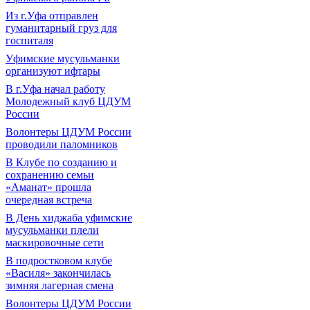
Из г.Уфа отправлен
гуманитарный груз для
госпиталя
Уфимские мусульманки
организуют ифтары
В г.Уфа начал работу
Молодежный клуб ЦДУМ
России
Волонтеры ЦДУМ России
проводили паломников
В Клубе по созданию и
сохранению семьи
«Аманат» прошла
очередная встреча
В День хиджаба уфимские
мусульманки плели
маскировочные сети
В подростковом клубе
«Василя» закончилась
зимняя лагерная смена
Волонтеры ЦДУМ России