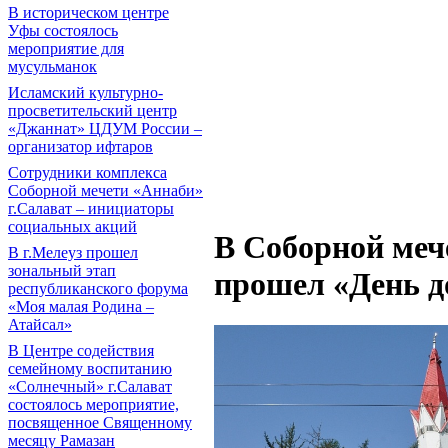
В историческом центре
Уфы состоялось
мероприятие для
мусульманок
Исламский культурно-
просветительский центр
«Джаннат» ЦДУМ России –
организатор ифтаров
Сотрудники комплекса
Соборной мечети «Аннаби»
г.Салават – инициаторы
социальных акций
В Соборной ме
В г.Мелеуз прошел
зональный этап
прошел «День д
республиканского форума
«Моя малая Родина –
Атайсал»
В Центре содействия
семейному воспитанию
«Солнечный» г.Салават
состоялось мероприятие,
посвященное Священному
месяцу Рамазан