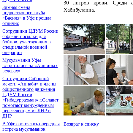
30 литров крови. Среди а
Зимняя смена
Хабибуллина.
подросткового клуба
«Василя» в Уфе прошла
отлично
Сотрудники ЦДУМ России
собрали посылки для
бойцов, участвующих в
специальной военной
операции
Мусульманки Уфы
встретились на «Аишиных
вечерах»
Сотрудники Соборной
мечети «Аннаби» и члены
общественного движения
ЦДУМ России
«Гибадуррахман» г.Салават
помогают вынужденным
переселенцам из ЛНР и
ДНР
В Уфе состоялась очередная
Возврат к списку
встреча мусульманок