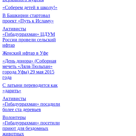
«Соберем детей в школу!»
В Башкирии стартовал
проект «Путь к Исламу»
Активисты
«Гибадуррахман» ЦДУМ
России провели сельский
ифтар
Женский ифтар в Уфе
«День донора» (Соборная
мечеть «Ляля-Тюльпан»
города Уфы) 29 мая 2015
года
С латыни переводится как
«дарить»
Активисты
«Гибадуррахман» посадили
более ста деревьев
Волонтеры
«Гибадуррахман» посетили
приют для бездомных
животных