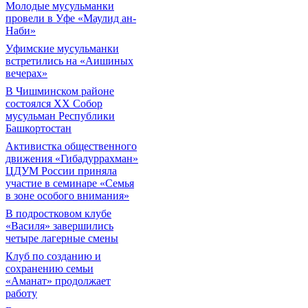
Молодые мусульманки
провели в Уфе «Маулид ан-
Наби»
Уфимские мусульманки
встретились на «Аишиных
вечерах»
В Чишминском районе
состоялся XX Собор
мусульман Республики
Башкортостан
Активистка общественного
движения «Гибадуррахман»
ЦДУМ России приняла
участие в семинаре «Семья
в зоне особого внимания»
В подростковом клубе
«Василя» завершились
четыре лагерные смены
Клуб по созданию и
сохранению семьи
«Аманат» продолжает
работу