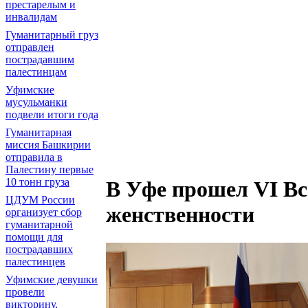
престарелым и
инвалидам
Гуманитарный груз
отправлен
пострадавшим
палестинцам
Уфимские
мусульманки
подвели итоги года
Гуманитарная
миссия Башкирии
отправила в
Палестину первые
10 тонн груза
В Уфе прошел VI В
ЦДУМ России
женственности
организует сбор
гуманитарной
помощи для
пострадавших
палестинцев
Уфимские девушки
провели
викторину,