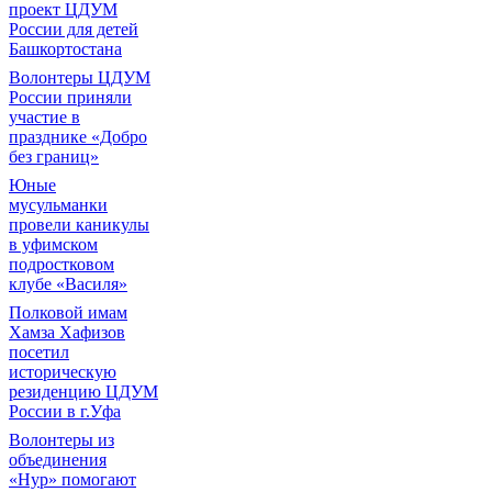
проект ЦДУМ
России для детей
Башкортостана
Волонтеры ЦДУМ
России приняли
участие в
празднике «Добро
без границ»
Юные
мусульманки
провели каникулы
в уфимском
подростковом
клубе «Василя»
Полковой имам
Хамза Хафизов
посетил
историческую
резиденцию ЦДУМ
России в г.Уфа
Волонтеры из
объединения
«Нур» помогают