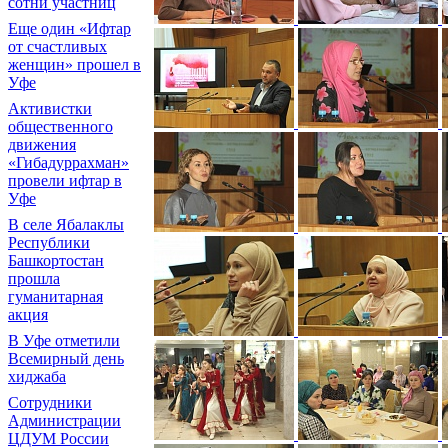
сотни участниц
Еще один «Ифтар
от счастливых
женщин» прошел в
Уфе
Активистки
общественного
движения
«Гибадуррахман»
провели ифтар в
Уфе
В селе Ябалаклы
Республики
Башкортостан
прошла
гуманитарная
акция
В Уфе отметили
Всемирный день
хиджаба
Сотрудники
Администрации
ЦДУМ России