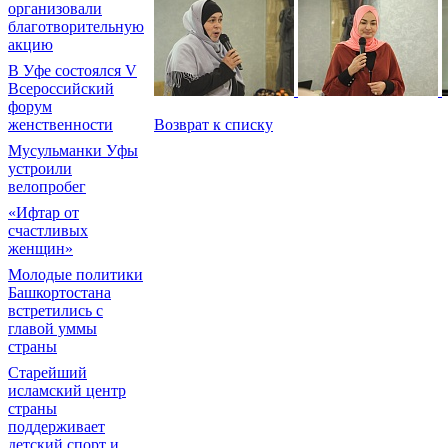
организовали
благотворительную
акцию
В Уфе состоялся V
Всероссийский
форум
женственности
Возврат к списку
Мусульманки Уфы
устроили
велопробег
«Ифтар от
счастливых
женщин»
Молодые политики
Башкортостана
встретились с
главой уммы
страны
Старейший
исламский центр
страны
поддерживает
детский спорт и