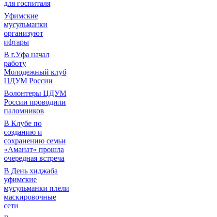
для госпиталя
Уфимские
мусульманки
организуют
ифтары
В г.Уфа начал
работу
Молодежный клуб
ЦДУМ России
Волонтеры ЦДУМ
России проводили
паломников
В Клубе по
созданию и
сохранению семьи
«Аманат» прошла
очередная встреча
В День хиджаба
уфимские
мусульманки плели
маскировочные
сети