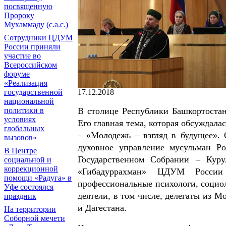
посвященную
Пророку
Мухаммаду (с.а.с.)
Сотрудники ЦДУМ
России приняли
участие во
Всероссийском
форуме
«Реализация
государственной
17.12.2018
национальной
политики в
В столице Республики Башкортостан
условиях
Его главная тема, которая обсуждала
глобальных
– «Молодежь – взгляд в будущее».
вызовов»
духовное управление мусульман Р
В Центре
Государственном Собрании – Куру
социальной и
коррекционной
«Гибадуррахман» ЦДУМ России
помощи «Радуга» в
профессиональные психологи, социол
Уфе состоялся
деятели, в том числе, делегаты из 
праздник
и Дагестана.
На территории
Соборной мечети