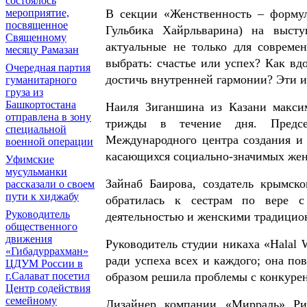
состоялось
мероприятие,
В секции «Женственность – формул
посвященное
Гульбика Хайрльварина) на высту
Священному
актуальные не только для совреме
месяцу Рамазан
выбрать: счастье или успех? Как вд
Очередная партия
достичь внутренней гармонии? Эти и
гуманитарного
груза из
Башкортостана
Наиля Зиганшина из Казани макси
отправлена в зону
трижды в течение дня. Предсе
специальной
Международного центра создания и 
военной операции
касающихся социально-значимых жен
Уфимские
мусульманки
Зайнаб Баирова, создатель крымско
рассказали о своем
пути к хиджабу
обратилась к сестрам по вере 
Руководитель
деятельностью и женскими традицио
общественного
движения
Руководитель студии никаха «Halal
«Гибадуррахман»
ради успеха всех и каждого; она по
ЦДУМ России в
г.Салават посетил
образом решила проблемы с конкуре
Центр содействия
семейному
Дизайнер компании «Мирраль» Ри