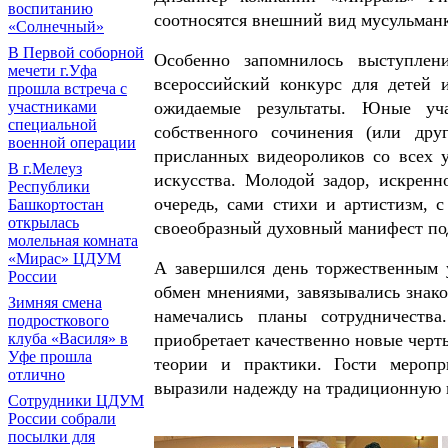
воспитанию
соотносятся внешний вид мусульманк
«Солнечный»
В Первой соборной
Особенно запомнилось выступле
мечети г.Уфа
всероссийский конкурс для детей 
прошла встреча с
участниками
ожидаемые результаты. Юные уча
специальной
собственного сочинения (или дру
военной операции
присланных видеороликов со всех 
В г.Мелеуз
искусства. Молодой задор, искренн
Республики
очередь, сами стихи и артистизм, 
Башкортостан
открылась
своеобразный духовный манифест по
молельная комната
«Мирас» ЦДУМ
А завершился день торжественным 
России
обмен мнениями, завязывались знак
Зимняя смена
намечались планы сотрудничеств
подросткового
клуба «Василя» в
приобретает качественно новые черты
Уфе прошла
теории и практики. Гости меропр
отлично
выразили надежду на традиционную в
Сотрудники ЦДУМ
России собрали
посылки для