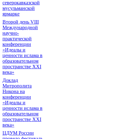
северокавказской
мусульманской
ярмарке
Второй день VIII
Международной
научно-
практической
конференции
«Идеалы и
ценности ислама в
образовательном
пространстве XXI
века»
Доклад
Митрополита
Никона на
конференции
«Идеалы и
ценности ислама в
образовательном
пространстве XXI
века»
ЦДУМ России
провело фестиваль