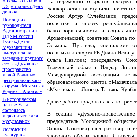
«Ляля-Тюльпан» в
На церемонии открытия форума в 
г.Уфа прошел День
Башкортостан выступили почетные 
донора
России Артур Сулейманов; предсе
Помощник
политике и спорту республиканс
руководителя
благотворительности и социально
Администрации
ЦДУМ России
Архангельский; советник Совета по
Гузель-Делли
Эльмира Пугачева; специалист о
Мухаметшина
политики и спорта РБ Диана Исангул
выступила на
заседании круглого
Ольга Павлова; председатель Сою
стола «Духовное
Тюменской области Ильдар Зиган
пространство
Международной ассоциации ислам
малой Родины»
республиканского
образовательного центра г.Махачкал
форума «Моя малая
«Муслимат» г.Липецк Татьяна Курба
Родина – Атайсал»
В историческом
Далее работа продолжилась по трем 
центре Уфы
состоялось
В секции «Духовно-нравственное
мероприятие для
председатель Молодежной обществе
мусульманок
Зарина Газизова) шел разговор о 
Исламский
культурно-
здорового образа жизни. Спикеры