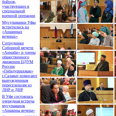
бойцов,
участвующих в
специальной
военной операции
Мусульманки Уфы
встретились на
«Аишиных
вечерах»
Сотрудники
Соборной мечети
«Аннаби» и члены
общественного
движения ЦДУМ
России
«Гибадуррахман»
г.Салават помогают
вынужденным
переселенцам из
ЛНР и ДНР
В Уфе состоялась
очередная встреча
мусульманок
«Аишины вечера»