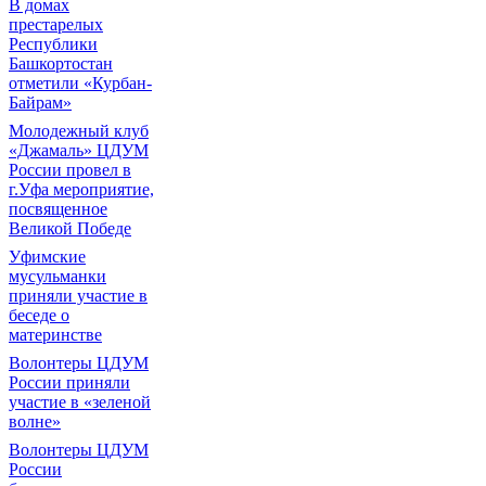
В домах
престарелых
Республики
Башкортостан
отметили «Курбан-
Байрам»
Молодежный клуб
«Джамаль» ЦДУМ
России провел в
г.Уфа мероприятие,
посвященное
Великой Победе
Уфимские
мусульманки
приняли участие в
беседе о
материнстве
Волонтеры ЦДУМ
России приняли
участие в «зеленой
волне»
Волонтеры ЦДУМ
России