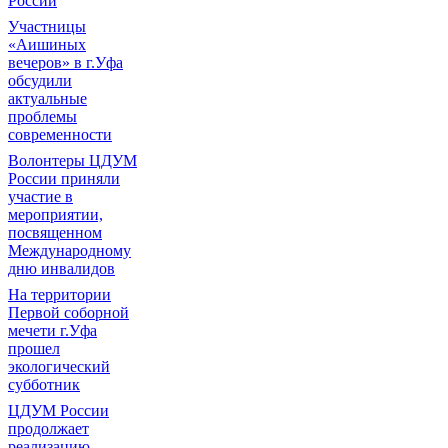
России
Участницы
«Аишиных
вечеров» в г.Уфа
обсудили
актуальные
проблемы
современности
Волонтеры ЦДУМ
России приняли
участие в
мероприятии,
посвященном
Международному
дню инвалидов
На территории
Первой соборной
мечети г.Уфа
прошел
экологический
субботник
ЦДУМ России
продолжает
реализацию