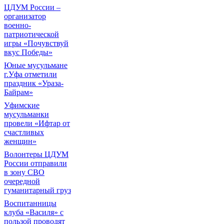
ЦДУМ России –
организатор
военно-
патриотической
игры «Почувствуй
вкус Победы»
Юные мусульмане
г.Уфа отметили
праздник «Ураза-
Байрам»
Уфимские
мусульманки
провели «Ифтар от
счастливых
женщин»
Волонтеры ЦДУМ
России отправили
в зону СВО
очередной
гуманитарный груз
Воспитанницы
клуба «Василя» с
пользой проводят