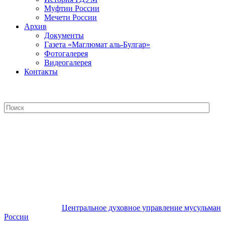
Муфтии России
Мечети России
Архив
Документы
Газета «Маглюмат аль-Булгар»
Фотогалерея
Видеогалерея
Контакты
Центральное духовное управление
мусульман России
Центральное духовное управление мусульман
России