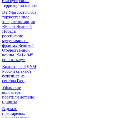
благоустроили
территорию мечети
В г.Уфа состоялось
торжественное
завершение акции
«80 лет Великой
Победы:
российские
мусульмане на
фронтах Великой
Отечественной
войны 1941-1945
гг. и в тылу»
Волонтеры ЦДУМ
России опекают
беженцев из
сектора Газа
Уфимские
волонтеры
посетили детские
приюты
В домах
престарелых