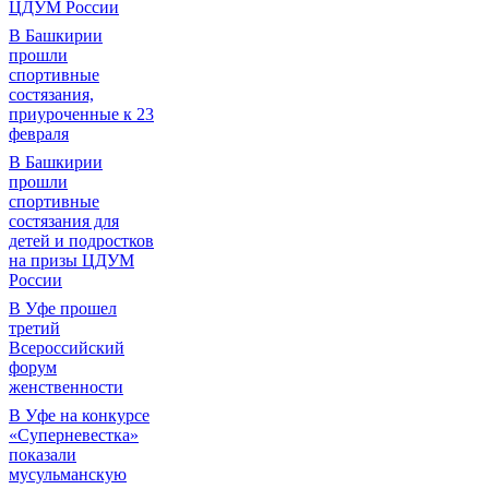
ЦДУМ России
В Башкирии
прошли
спортивные
состязания,
приуроченные к 23
февраля
В Башкирии
прошли
спортивные
состязания для
детей и подростков
на призы ЦДУМ
России
В Уфе прошел
третий
Всероссийский
форум
женственности
В Уфе на конкурсе
«Суперневестка»
показали
мусульманскую