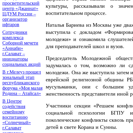
просветительский
культуры, рассказывали о значе
центр «Джаннат»
воспитательном процессе.
ЦДУМ России –
организатор
ифтаров
Наталья Бариева из Москвы уже два
выступила с докладом «Формирова
Сотрудники
комплекса
молодежи» и ознакомила слушателе
Соборной мечети
для преподавателей школ и вузов.
«Аннаби»
г.Салават –
Председатель Молодежной общес
инициаторы
социальных акций
задумалась о том, возможно ли с
В г.Мелеуз прошел
молодежи. Она же выступила затем и
зональный этап
еврейской религиозной общины РБ
республиканского
мусульманки, они с большим уд
форума «Моя малая
Родина – Атайсал»
женственность представители иной 
В Центре
Участники секции «Решаем конфли
содействия
семейному
социальной психологии БГПУ и
воспитанию
поколенческие конфликты сквозь пр
«Солнечный»
детей в свете Корана и Сунны.
г.Салават