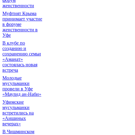
форум
женственности
Муфтият Крыма
принимает участие
в форуме
женственности в
Уфе
В клубе по
созданию и
сохранению семьи
«Аманат»
состоялась новая
встреча
Молодые
мусульманки
провели в Уфе
«Маулид ан-Наби»
Уфимские
мусульманки
встретились на
«Аишиных
вечерах»
В Чишминском