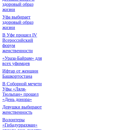
здоровый образ
жизни
Уфа выбирает
здоровый образ
жизни
В Уфе прошел IV
Всероссийский
форум
женственности
«Ураза-Байрам» для
всех уфимцев
Ифтар от женщин
Башкортостана
В Соборной мечети
Уфы «Ляля-
Тюльпан» прошел
«День донора»
Девушки выбирают
женственность
Волонтеры
«Гибадуррахман»