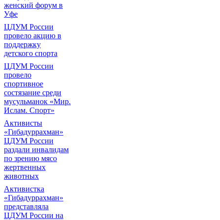
женский форум в
Уфе
ЦДУМ России
провело акцию в
поддержку
детского спорта
ЦДУМ России
провело
спортивное
состязание среди
мусульманок «Мир.
Ислам. Спорт»
Активисты
«Гибадуррахман»
ЦДУМ России
раздали инвалидам
по зрению мясо
жертвенных
животных
Активистка
«Гибадуррахман»
представляла
ЦДУМ России на