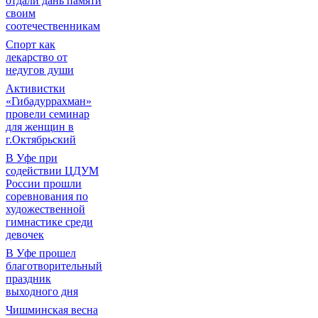
отдали дань памяти
своим
соотечественникам
Спорт как
лекарство от
недугов души
Активистки
«Гибадуррахман»
провели семинар
для женщин в
г.Октябрьский
В Уфе при
содействии ЦДУМ
России прошли
соревнования по
художественной
гимнастике среди
девочек
В Уфе прошел
благотворительный
праздник
выходного дня
Чишминская весна