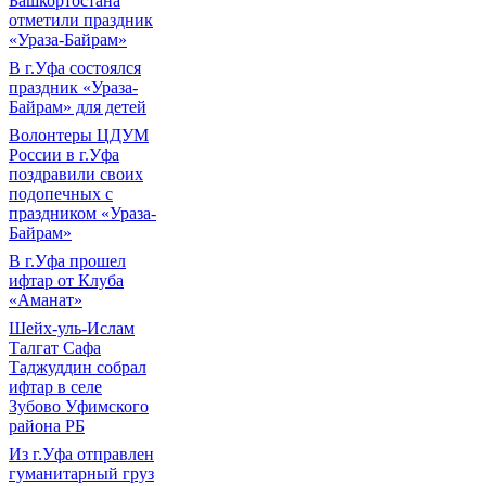
Башкортостана
отметили праздник
«Ураза-Байрам»
В г.Уфа состоялся
праздник «Ураза-
Байрам» для детей
Волонтеры ЦДУМ
России в г.Уфа
поздравили своих
подопечных с
праздником «Ураза-
Байрам»
В г.Уфа прошел
ифтар от Клуба
«Аманат»
Шейх-уль-Ислам
Талгат Сафа
Таджуддин собрал
ифтар в селе
Зубово Уфимского
района РБ
Из г.Уфа отправлен
гуманитарный груз