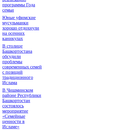
программы Года
семьи
Юные уфимские
мусульманки
хорошо отдохнули
на осенних
каникулах
В столице
Башкортостана
обсудили
проблемы
современных семей
с позиций
традиционного
Ислама
В Чишминском
районе Республики
Башкортостан
состоялось
мероприятие
«Семейные
ценности в
Исламе»