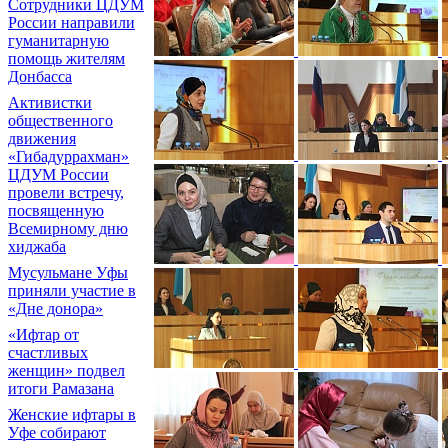
Сотрудники ЦДУМ
России направили
гуманитарную
помощь жителям
Донбасса
Активистки
общественного
движения
«Гибадуррахман»
ЦДУМ России
провели встречу,
посвященную
Всемирному дню
хиджаба
Мусульмане Уфы
приняли участие в
«Дне донора»
«Ифтар от
счастливых
женщин» подвел
итоги Рамазана
Женские ифтары в
Уфе собирают