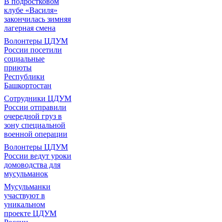
В подростковом
клубе «Василя»
закончилась зимняя
лагерная смена
Волонтеры ЦДУМ
России посетили
социальные
приюты
Республики
Башкортостан
Сотрудники ЦДУМ
России отправили
очередной груз в
зону специальной
военной операции
Волонтеры ЦДУМ
России ведут уроки
домоводства для
мусульманок
Мусульманки
участвуют в
уникальном
проекте ЦДУМ