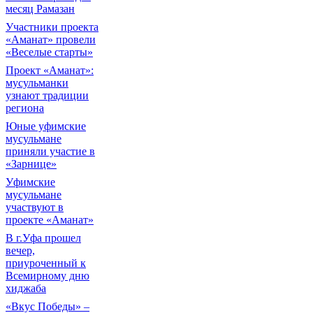
месяц Рамазан
Участники проекта
«Аманат» провели
«Веселые старты»
Проект «Аманат»:
мусульманки
узнают традиции
региона
Юные уфимские
мусульмане
приняли участие в
«Зарнице»
Уфимские
мусульмане
участвуют в
проекте «Аманат»
В г.Уфа прошел
вечер,
приуроченный к
Всемирному дню
хиджаба
«Вкус Победы» –