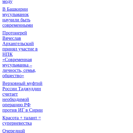
моду
В Башкирии
мусульманок
научили быть
современными
Протоиерей
Вячеслав
Архангельский
принял участие в
НПК
«Современная
мусульманка –
личность, семья,
общество»
Верховный муфтий
России Таджуддин
считает
необходимой
операцию РФ
против ИГ в Сирии
Красота + талант =
суперневестка
Очередной