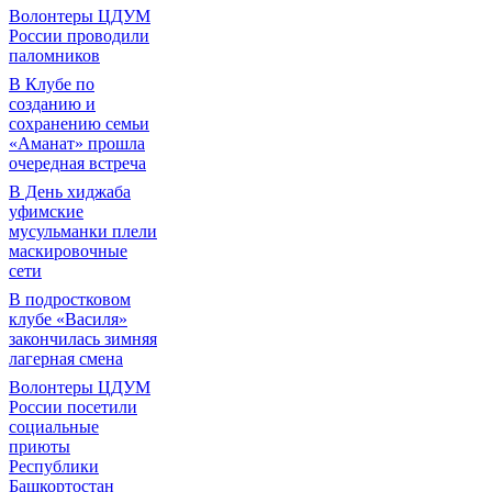
Волонтеры ЦДУМ
России проводили
паломников
В Клубе по
созданию и
сохранению семьи
«Аманат» прошла
очередная встреча
В День хиджаба
уфимские
мусульманки плели
маскировочные
сети
В подростковом
клубе «Василя»
закончилась зимняя
лагерная смена
Волонтеры ЦДУМ
России посетили
социальные
приюты
Республики
Башкортостан