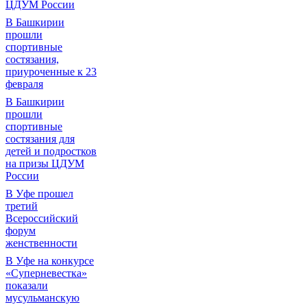
ЦДУМ России
В Башкирии
прошли
спортивные
состязания,
приуроченные к 23
февраля
В Башкирии
прошли
спортивные
состязания для
детей и подростков
на призы ЦДУМ
России
В Уфе прошел
третий
Всероссийский
форум
женственности
В Уфе на конкурсе
«Суперневестка»
показали
мусульманскую