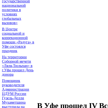
государственной
национальной
политики в
условиях
глобальных
вызовов»
В Центре
социальной и
коррекционной
помощи «Радуга» в
Уфе состоялся
праздник
На территории
Соборной мечети
«Ляля-Тюльпан» в
г.Уфа прошел День
донора
Помощник
руководителя
Администрации
ЦДУМ России
Гузель-Делли
Мухаметшина
В Уфе прошел IV В
выступила на