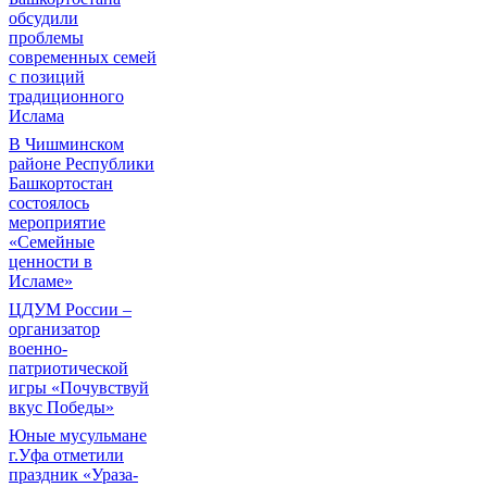
обсудили
проблемы
современных семей
с позиций
традиционного
Ислама
В Чишминском
районе Республики
Башкортостан
состоялось
мероприятие
«Семейные
ценности в
Исламе»
ЦДУМ России –
организатор
военно-
патриотической
игры «Почувствуй
вкус Победы»
Юные мусульмане
г.Уфа отметили
праздник «Ураза-