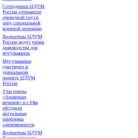
Сотрудники ЦДУМ
России отправили
очередной груз в
зону специальной
военной операции
Волонтеры ЦДУМ
России ведут уроки
домоводства для
мусульманок
Мусульманки
участвуют в
уникальном
проекте ЦДУМ
России
Участницы
«Аишиных
вечеров» в г.Уфа
обсудили
актуальные
проблемы
современности
Волонтеры ЦДУМ