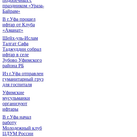
подопечных с
праздником «Ураза-
Байрам»
В г.Уфа прошел
ифтар от Клуба
«Аманат»
Шейх-уль-Ислам
Талгат Сафа
Таджуддин собрал
ифтар в селе
Зубово Уфимского
района РБ
Из г.Уфа отправлен
гуманитарный груз
для госпиталя
Уфимские
мусульманки
организуют
ифтары
В г.Уфа начал
работу
Молодежный клуб
ЦДУМ России