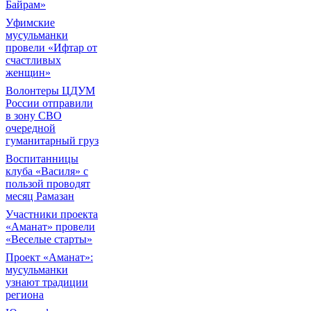
Байрам»
Уфимские
мусульманки
провели «Ифтар от
счастливых
женщин»
Волонтеры ЦДУМ
России отправили
в зону СВО
очередной
гуманитарный груз
Воспитанницы
клуба «Василя» с
пользой проводят
месяц Рамазан
Участники проекта
«Аманат» провели
«Веселые старты»
Проект «Аманат»:
мусульманки
узнают традиции
региона