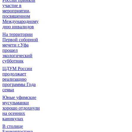
России приняли
участие в
мероприятии,
посвященном
Международному
дню инвалидов
На территории
Первой соборной
мечети г.Уфа
прошел
экологический
субботник
ЦДУМ России
продолжает
реализацию
программы Года
семьи
Юные уфимские
мусульманки
хорошо отдохнули
на осенних
каникулах
В столице
Башкортостана