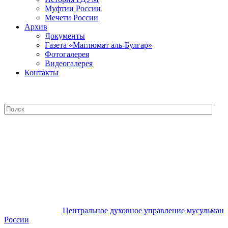
Муфтии России
Мечети России
Архив
Документы
Газета «Маглюмат аль-Булгар»
Фотогалерея
Видеогалерея
Контакты
Центральное духовное управление
мусульман России
Центральное духовное управление мусульман
России