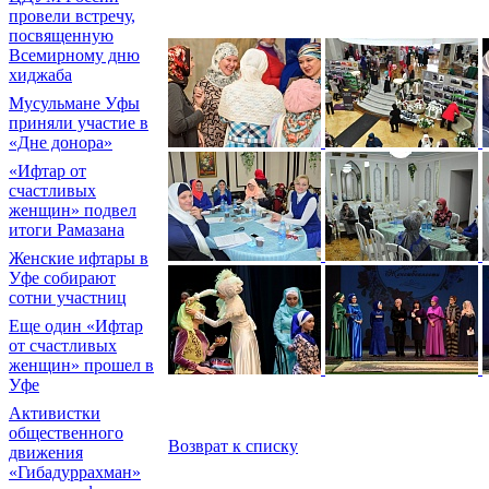
провели встречу,
посвященную
Всемирному дню
хиджаба
Мусульмане Уфы
приняли участие в
«Дне донора»
«Ифтар от
счастливых
женщин» подвел
итоги Рамазана
Женские ифтары в
Уфе собирают
сотни участниц
Еще один «Ифтар
от счастливых
женщин» прошел в
Уфе
Активистки
общественного
Возврат к списку
движения
«Гибадуррахман»