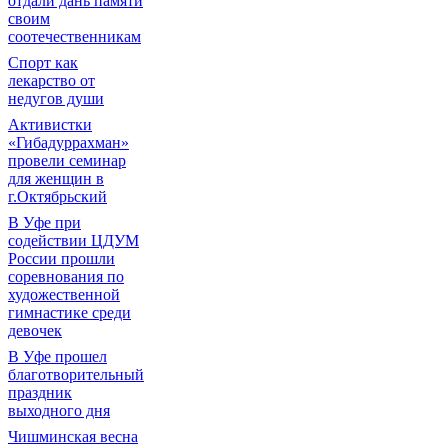
отдали дань памяти
своим
соотечественникам
Спорт как
лекарство от
недугов души
Активистки
«Гибадуррахман»
провели семинар
для женщин в
г.Октябрьский
В Уфе при
содействии ЦДУМ
России прошли
соревнования по
художественной
гимнастике среди
девочек
В Уфе прошел
благотворительный
праздник
выходного дня
Чишминская весна