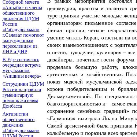
В рамках мероприятия состоялся 
Соборной мечети
«Аннаби» и члены
целомудрия, красоты и талантов с
общественного
туре приняли участие молодые женщ
движения ЦДУМ
организаторам письменное согласи
России
«Гибадуррахман»
финал прошли четыре очарователь
г.Салават помогают
умение читать Коран, ответили на в
вынужденным
своих взаимоотношениях с родителя
переселенцам из
ЛНР и ДНР
и песни, рукоделие, кулинария – все
дизайнеры, почетные гости форума.
В Уфе состоялась
очередная встреча
проделала большую работу, влож
мусульманок
артистичных и хозяйственных. Посл
«Аишины вечера»
показ моделей мусульманской одеж
Сотрудники ЦДУМ
корона победительницы и бриллиа
России направили
гуманитарную
Дильмухаметовой. По специальност
помощь жителям
благотворительностью и – самое гла
Донбасса
сохранение семейных традиций» п
Активистки
«Гармония» выиграла Лиана Минулли
общественного
движения
Самой артистичной была признана Ю
«Гибадуррахман»
колыбельную и поразила всех зрител
ЦДУМ России