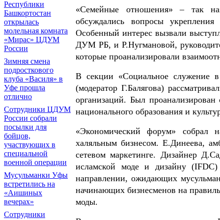
Республики
«Семейные отношения» – так наз
Башкортостан
обсуждались вопросы укрепления
открылась
молельная комната
Особенный интерес вызвали выступл
«Мирас» ЦДУМ
ДУМ РБ, и Р.Нугмановой, руководит
России
которые проанализировали взаимоот
Зимняя смена
подросткового
В секции «Социальное служение в
клуба «Василя» в
(модератор Г.Балягова) рассматрив
Уфе прошла
отлично
организаций. Был проанализирован 
Сотрудники ЦДУМ
национального образования и культу
России собрали
посылки для
«Экономический форум» собрал н
бойцов,
халяльным бизнесом. Е.Динеева, ам
участвующих в
специальной
сетевом маркетинге. Дизайнер Д.Са
военной операции
исламской моде и дизайну (IFDC)
Мусульманки Уфы
направлении, ожидающих мусульмано
встретились на
начинающих бизнесменов на правиль
«Аишиных
моды.
вечерах»
Сотрудники