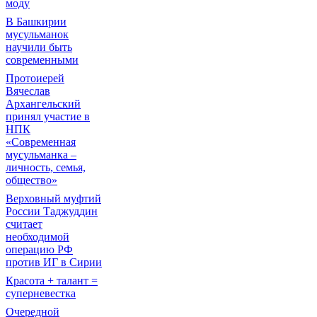
моду
В Башкирии
мусульманок
научили быть
современными
Протоиерей
Вячеслав
Архангельский
принял участие в
НПК
«Современная
мусульманка –
личность, семья,
общество»
Верховный муфтий
России Таджуддин
считает
необходимой
операцию РФ
против ИГ в Сирии
Красота + талант =
суперневестка
Очередной