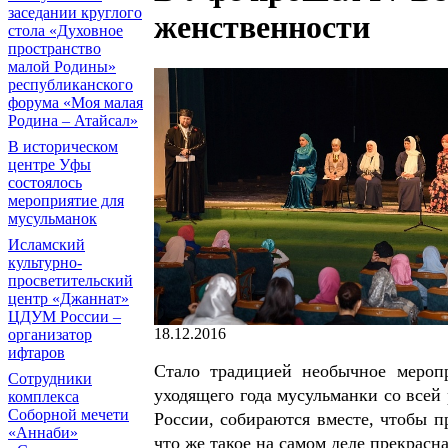
заседании круглого
женственности
стола «Духовное
пространство
малой Родины»
республиканского
форума «Моя малая
Родина – Атайсал»
В историческом
центре Уфы
состоялось
мероприятие для
мусульманок
Исламский
культурно-
просветительский
центр «Джаннат»
ЦДУМ России –
18.12.2016
организатор
ифтаров
Стало традицией необычное мероп
Сотрудники
уходящего года мусульманки со всей
комплекса
Соборной мечети
России, собираются вместе, чтобы п
«Аннаби»
что же такое на самом деле прекрасн