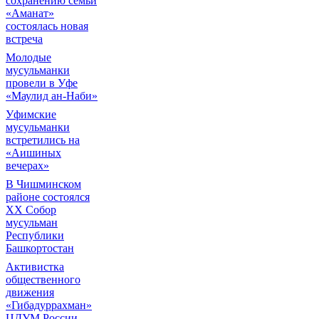
сохранению семьи
«Аманат»
состоялась новая
встреча
Молодые
мусульманки
провели в Уфе
«Маулид ан-Наби»
Уфимские
мусульманки
встретились на
«Аишиных
вечерах»
В Чишминском
районе состоялся
XX Собор
мусульман
Республики
Башкортостан
Активистка
общественного
движения
«Гибадуррахман»
ЦДУМ России