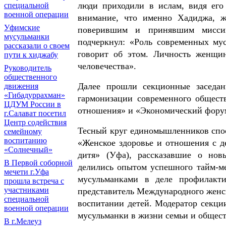
люди приходили в ислам, видя его
специальной
военной операции
внимание, что именно Хадиджа, же
Уфимские
поверившим и принявшим миссию
мусульманки
подчеркнул:
«
Роль современных мус
рассказали о своем
говорит об этом. Личность женщи
пути к хиджабу
человечества».
Руководитель
общественного
Далее прошли секционные заседан
движения
«Гибадуррахман»
гармонизации современного общест
ЦДУМ России в
отношения» и «Экономический фору
г.Салават посетил
Центр содействия
Тесный круг единомышленников спос
семейному
воспитанию
«Женское здоровье и отношения с д
«Солнечный»
дитя» (Уфа), рассказавшие о нов
В Первой соборной
делились опытом успешного тайм-ме
мечети г.Уфа
мусульманками в деле профилакти
прошла встреча с
участниками
представитель Международного женск
специальной
воспитании детей. Модератор секци
военной операции
мусульманки в жизни семьи и общест
В г.Мелеуз