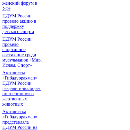
женский форум в
Уфе
ЦДУМ России
провело акцию в
поддержку
детского спорта
ЦДУМ России
провело
спортивное
состязание среди
мусульманок «Мир.
Ислам. Спорт»
Активисты
«Гибадуррахман»
ЦДУМ России
раздали инвалидам
по зрению мясо
жертвенных
животных
Активистка
«Гибадуррахман»
представляла
ЦДУМ России на