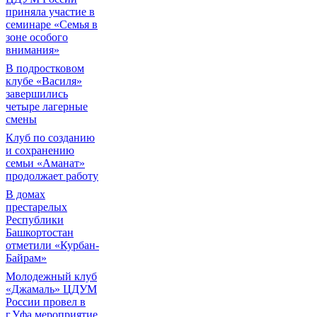
приняла участие в
семинаре «Семья в
зоне особого
внимания»
В подростковом
клубе «Василя»
завершились
четыре лагерные
смены
Клуб по созданию
и сохранению
семьи «Аманат»
продолжает работу
В домах
престарелых
Республики
Башкортостан
отметили «Курбан-
Байрам»
Молодежный клуб
«Джамаль» ЦДУМ
России провел в
г.Уфа мероприятие,