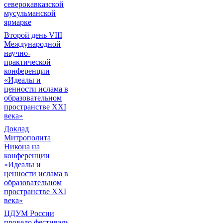
северокавказской
мусульманской
ярмарке
Второй день VIII
Международной
научно-
практической
конференции
«Идеалы и
ценности ислама в
образовательном
пространстве XXI
века»
Доклад
Митрополита
Никона на
конференции
«Идеалы и
ценности ислама в
образовательном
пространстве XXI
века»
ЦДУМ России
провело фестиваль