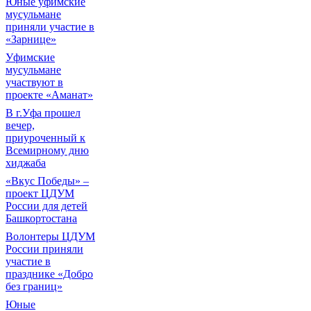
Юные уфимские
мусульмане
приняли участие в
«Зарнице»
Уфимские
мусульмане
участвуют в
проекте «Аманат»
В г.Уфа прошел
вечер,
приуроченный к
Всемирному дню
хиджаба
«Вкус Победы» –
проект ЦДУМ
России для детей
Башкортостана
Волонтеры ЦДУМ
России приняли
участие в
празднике «Добро
без границ»
Юные