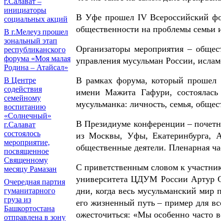
г.Салават –
инициаторы
В Уфе прошел IV Всероссийский фор
социальных акций
общественности на проблемы семьи и
В г.Мелеуз прошел
зональный этап
Организаторы мероприятия – общес
республиканского
форума «Моя малая
управления мусульман России, исла
Родина – Атайсал»
В рамках форума, который прошел 
В Центре
содействия
имени Мажита Гафури, состоялась 
семейному
мусульманка: личность, семья, обще
воспитанию
«Солнечный»
В Президиуме конференции – почетн
г.Салават
состоялось
из Москвы, Уфы, Екатеринбурга, А
мероприятие,
общественные деятели. Пленарная ча
посвященное
Священному
С приветственным словом к участник
месяцу Рамазан
университета ЦДУМ России Артур Су
Очередная партия
дни, когда весь мусульманский мир 
гуманитарного
груза из
его жизненный путь – пример для все
Башкортостана
ожесточиться: «Мы особенно часто в
отправлена в зону