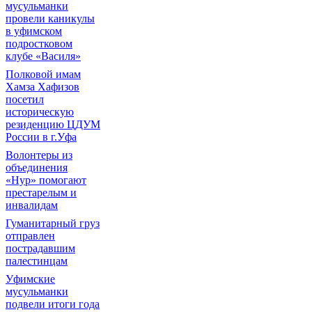
мусульманки
провели каникулы
в уфимском
подростковом
клубе «Василя»
Полковой имам
Хамза Хафизов
посетил
историческую
резиденцию ЦДУМ
России в г.Уфа
Волонтеры из
объединения
«Нур» помогают
престарелым и
инвалидам
Гуманитарный груз
отправлен
пострадавшим
палестинцам
Уфимские
мусульманки
подвели итоги года