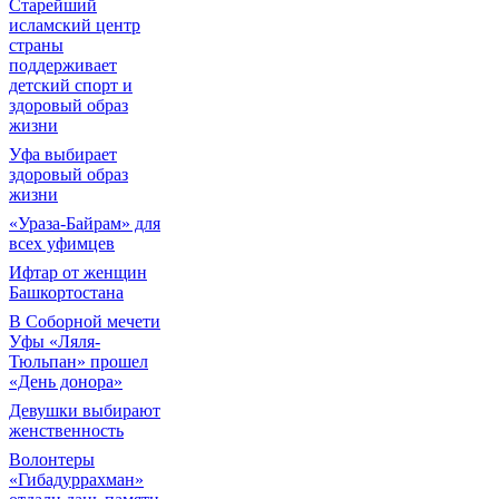
Старейший
исламский центр
страны
поддерживает
детский спорт и
здоровый образ
жизни
Уфа выбирает
здоровый образ
жизни
«Ураза-Байрам» для
всех уфимцев
Ифтар от женщин
Башкортостана
В Соборной мечети
Уфы «Ляля-
Тюльпан» прошел
«День донора»
Девушки выбирают
женственность
Волонтеры
«Гибадуррахман»