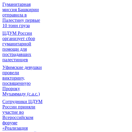
Гуманитарная
миссия Башкирии
отправила в
Палестину первые
10 тонн груза
ЦДУМ России
организует сбор
гуманитарной
помощи для
пострадавших
палестинцев
Уфимские девушки
провели
викторину,
посвященную
Пророку
Мухаммаду (с.а.с.)
Сотрудники ЦДУМ
России приняли
участие во
Всероссийском
форуме
«Реализация