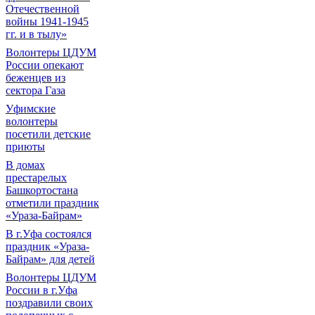
Отечественной
войны 1941-1945
гг. и в тылу»
Волонтеры ЦДУМ
России опекают
беженцев из
сектора Газа
Уфимские
волонтеры
посетили детские
приюты
В домах
престарелых
Башкортостана
отметили праздник
«Ураза-Байрам»
В г.Уфа состоялся
праздник «Ураза-
Байрам» для детей
Волонтеры ЦДУМ
России в г.Уфа
поздравили своих