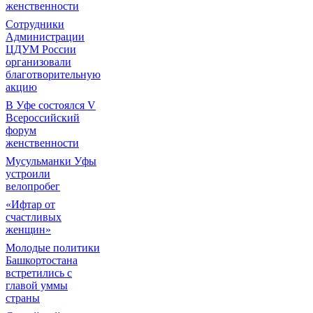
женственности
Сотрудники
Администрации
ЦДУМ России
организовали
благотворительную
акцию
В Уфе состоялся V
Всероссийский
форум
женственности
Мусульманки Уфы
устроили
велопробег
«Ифтар от
счастливых
женщин»
Молодые политики
Башкортостана
встретились с
главой уммы
страны