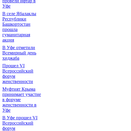
провели ифтар в
Уфе
В селе Ябалаклы
Республики
Башкортостан
прошла
гуманитарная
акция
В Уфе отметили
Всемирный день
хиджаба
Прошел VI
Всероссийский
форум
женственности
Муфтият Крыма
принимает участие
в форуме
женственности в
Уфе
В Уфе прошел VI
Всероссийский
форум