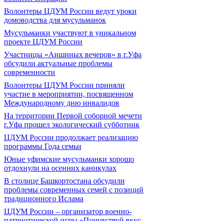
Волонтеры ЦДУМ России ведут уроки
домоводства для мусульманок
Мусульманки участвуют в уникальном
проекте ЦДУМ России
Участницы «Аишиных вечеров» в г.Уфа
обсудили актуальные проблемы
современности
Волонтеры ЦДУМ России приняли
участие в мероприятии, посвященном
Международному дню инвалидов
На территории Первой соборной мечети
г.Уфа прошел экологический субботник
ЦДУМ России продолжает реализацию
программы Года семьи
Юные уфимские мусульманки хорошо
отдохнули на осенних каникулах
В столице Башкортостана обсудили
проблемы современных семей с позиций
традиционного Ислама
ЦДУМ России – организатор военно-
патриотической игры «Почувствуй вкус