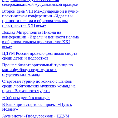
северокавказской мусульманской ярмарке
Второй день VIII Международной научно-
практической конференции «Идеалы и
ценности ислама в образовательном
пространстве XXI века»
Доклад Митрополита Никона на
конференции «Идеалы и ценности ислама
в образовательном пространстве XXI
века»
ЦДУМ России провело фестиваль спорта
среди детей и подростков
Прошел благотворительный турнир по
мини-футболу среди мужских
студенческих команд
Cтартовал турнир по хоккею с шайбой
среди любительских мужских команд на
призы Верховного муфтия
«Соберем детей в школу!»
В Башкирии стартовал проект «Путь к
Исламу»
Активисты «Гибадуррахман» ЦДУМ