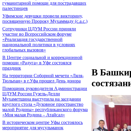
гуманитарной помощи для пострадавших
палестинцев
Уфимские девушки провели викторину,
посвященную Пророку Мухаммаду (с.а.с.)
Сотрудники ЦДУМ России приняли
участие во Всероссийском форуме
«Реализация государственной
национальной политики в условиях
глобальных вызовов»
В Центре социальной и коррекционной
помощи «Радуга» в Уфе состоялся
праздник
В Башки
На территории Соборной мечети «Ляля-
состязан
Тюльпан» в г.Уфа прошел День донора
Помощник руководителя Администрации
ЦДУМ России Гузель-Делли
Мухаметшина выступила на заседании
круглого стола «Духовное пространство
малой Родины» республиканского форума
«Моя малая Родина – Атайсал»
В историческом центре Уфы состоялось
мероприятие для мусульманок