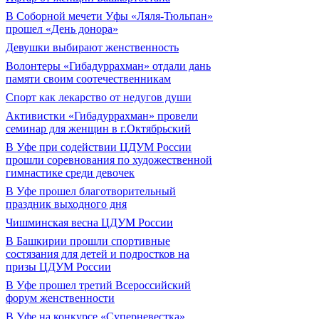
В Соборной мечети Уфы «Ляля-Тюльпан»
прошел «День донора»
Девушки выбирают женственность
Волонтеры «Гибадуррахман» отдали дань
памяти своим соотечественникам
Спорт как лекарство от недугов души
Активистки «Гибадуррахман» провели
семинар для женщин в г.Октябрьский
В Уфе при содействии ЦДУМ России
прошли соревнования по художественной
гимнастике среди девочек
В Уфе прошел благотворительный
праздник выходного дня
Чишминская весна ЦДУМ России
В Башкирии прошли спортивные
состязания для детей и подростков на
призы ЦДУМ России
В Уфе прошел третий Всероссийский
форум женственности
В Уфе на конкурсе «Суперневестка»