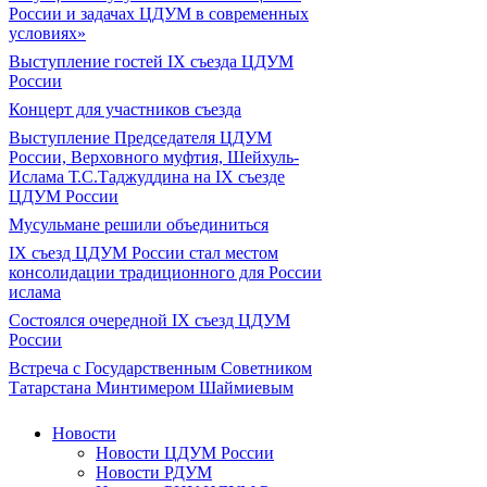
России и задачах ЦДУМ в современных
условиях»
Выступление гостей IX съезда ЦДУМ
России
Концерт для участников съезда
Выступление Председателя ЦДУМ
России, Верховного муфтия, Шейхуль-
Ислама Т.С.Таджуддина на IX съезде
ЦДУМ России
Мусульмане решили объединиться
IX съезд ЦДУМ России стал местом
консолидации традиционного для России
ислама
Состоялся очередной IX съезд ЦДУМ
России
Встреча с Государственным Советником
Татарстана Минтимером Шаймиевым
Новости
Новости ЦДУМ России
Новости РДУМ