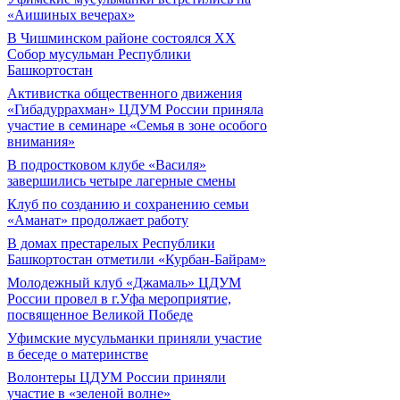
«Аишиных вечерах»
В Чишминском районе состоялся XX
Собор мусульман Республики
Башкортостан
Активистка общественного движения
«Гибадуррахман» ЦДУМ России приняла
участие в семинаре «Семья в зоне особого
внимания»
В подростковом клубе «Василя»
завершились четыре лагерные смены
Клуб по созданию и сохранению семьи
«Аманат» продолжает работу
В домах престарелых Республики
Башкортостан отметили «Курбан-Байрам»
Молодежный клуб «Джамаль» ЦДУМ
России провел в г.Уфа мероприятие,
посвященное Великой Победе
Уфимские мусульманки приняли участие
в беседе о материнстве
Волонтеры ЦДУМ России приняли
участие в «зеленой волне»