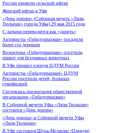
России провели сельский ифтар
Женский ифтар в Уфе
«День донора» (Соборная мечеть «Ляля-
Тюльпан» города Уфы) 29 мая 2015 года
С латыни переводится как «дарить»
Активисты «Гибадуррахман» посадили
более ста деревьев
Волонтеры «Гибадуррахман» посетили
приют для бездомных животных
В Уфе прошел пленум ЦДУМ России
Активисты «Гибадуррахман» ЦДУМ
России посетили детей, больных
гемофилией
Состоялась презентация общественной
организации «Гибадуррахман»
В Соборной мечети Уфы «Ляля-Тюльпан»
состоялся «День донора»
«День донора» в Соборной мечети Уфы
«Ляля-Тюльпан»
В Уфе состоялся Шура-Меджлис (Пленум)