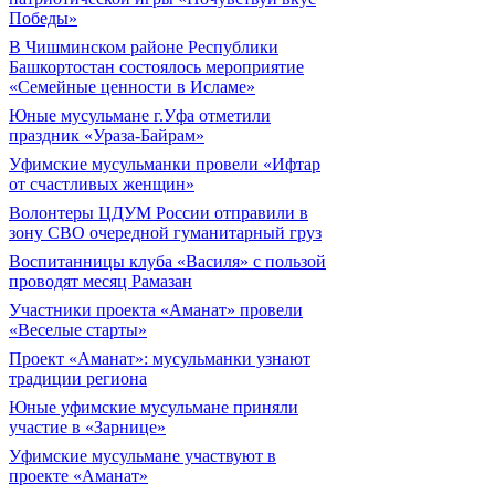
Победы»
В Чишминском районе Республики
Башкортостан состоялось мероприятие
«Семейные ценности в Исламе»
Юные мусульмане г.Уфа отметили
праздник «Ураза-Байрам»
Уфимские мусульманки провели «Ифтар
от счастливых женщин»
Волонтеры ЦДУМ России отправили в
зону СВО очередной гуманитарный груз
Воспитанницы клуба «Василя» с пользой
проводят месяц Рамазан
Участники проекта «Аманат» провели
«Веселые старты»
Проект «Аманат»: мусульманки узнают
традиции региона
Юные уфимские мусульмане приняли
участие в «Зарнице»
Уфимские мусульмане участвуют в
проекте «Аманат»