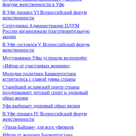
форуме женственности в Уфе
В Уфе прошел VI Всероссийский форум
женственности
Сотрудники Администрации ЦДУМ
России организовали благотворительную
акцию
В Уфе состоялся V Всероссийский форум
женственности
Мусульманки Уфы устроили велопробег
«Ифтар от счастливых женщин»
Молодые политики Башкортостана
встретились с главой уммы страны
Старейший исламский центр страны
поддерживает детский спорт и здоровый
образ жизни
Уфа выбирает здоровый образ жизни
В Уфе прошел IV Всероссийский форум
женственности
«Ураза-Байрам» для всех уфимцев
Ифтар от женщин Башкортостана