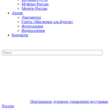
Муфтии России
Мечети России
Архив
Документы
Газета «Маглюмат аль-Булгар»
Фотогалерея
Видеогалерея
Контакты
Центральное духовное управление
мусульман России
Центральное духовное управление мусульман
России