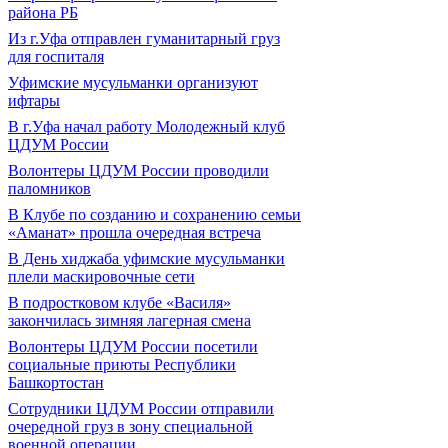
района РБ
Из г.Уфа отправлен гуманитарный груз
для госпиталя
Уфимские мусульманки организуют
ифтары
В г.Уфа начал работу Молодежный клуб
ЦДУМ России
Волонтеры ЦДУМ России проводили
паломников
В Клубе по созданию и сохранению семьи
«Аманат» прошла очередная встреча
В День хиджаба уфимские мусульманки
плели маскировочные сети
В подростковом клубе «Василя»
закончилась зимняя лагерная смена
Волонтеры ЦДУМ России посетили
социальные приюты Республики
Башкортостан
Сотрудники ЦДУМ России отправили
очередной груз в зону специальной
военной операции