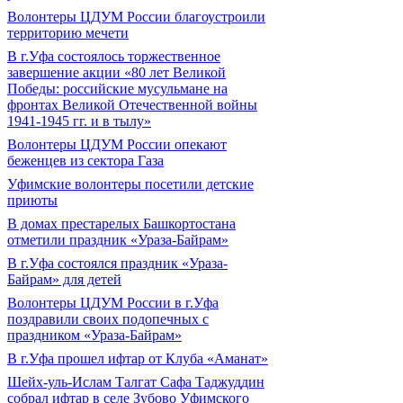
Волонтеры ЦДУМ России благоустроили
территорию мечети
В г.Уфа состоялось торжественное
завершение акции «80 лет Великой
Победы: российские мусульмане на
фронтах Великой Отечественной войны
1941-1945 гг. и в тылу»
Волонтеры ЦДУМ России опекают
беженцев из сектора Газа
Уфимские волонтеры посетили детские
приюты
В домах престарелых Башкортостана
отметили праздник «Ураза-Байрам»
В г.Уфа состоялся праздник «Ураза-
Байрам» для детей
Волонтеры ЦДУМ России в г.Уфа
поздравили своих подопечных с
праздником «Ураза-Байрам»
В г.Уфа прошел ифтар от Клуба «Аманат»
Шейх-уль-Ислам Талгат Сафа Таджуддин
собрал ифтар в селе Зубово Уфимского