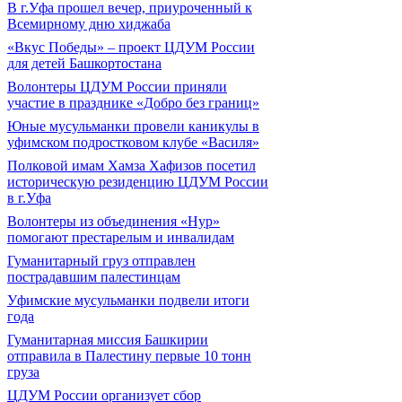
В г.Уфа прошел вечер, приуроченный к
Всемирному дню хиджаба
«Вкус Победы» – проект ЦДУМ России
для детей Башкортостана
Волонтеры ЦДУМ России приняли
участие в празднике «Добро без границ»
Юные мусульманки провели каникулы в
уфимском подростковом клубе «Василя»
Полковой имам Хамза Хафизов посетил
историческую резиденцию ЦДУМ России
в г.Уфа
Волонтеры из объединения «Нур»
помогают престарелым и инвалидам
Гуманитарный груз отправлен
пострадавшим палестинцам
Уфимские мусульманки подвели итоги
года
Гуманитарная миссия Башкирии
отправила в Палестину первые 10 тонн
груза
ЦДУМ России организует сбор