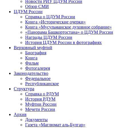
Новости РИУ ЦДУМ России
Обзор СМИ
ЦДУМ России
Справка о ЦДУМ России
Книга «Исторические очерки»
Книга «Мусульманское духовное собрание»
«Панорама Башкортостана» о ЦДУМ России
Награды ЦДУМ России
История ЦДУМ России в фотографиях
Верховный муфтий
Биография
Книга
Фильм
Фотогалерея
Законодательство
Федеральное
Республиканское
Структура
Справка о РДУМ
История РДУМ
Муфтии России
Мечети России
Архив
Документы
Газета «Маглюмат аль-Булгар»