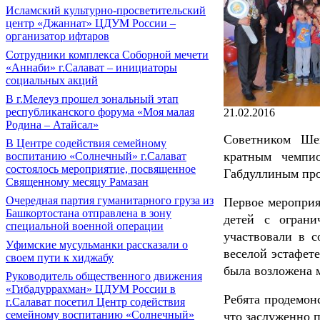
Исламский культурно-просветительский
центр «Джаннат» ЦДУМ России –
организатор ифтаров
Сотрудники комплекса Соборной мечети
«Аннаби» г.Салават – инициаторы
социальных акций
В г.Мелеуз прошел зональный этап
республиканского форума «Моя малая
21.02.2016
Родина – Атайсал»
Советником Шей
В Центре содействия семейному
кратным чемпи
воспитанию «Солнечный» г.Салават
состоялось мероприятие, посвященное
Габдуллиным про
Священному месяцу Рамазан
Очередная партия гуманитарного груза из
Первое мероприя
Башкортостана отправлена в зону
детей с ограни
специальной военной операции
участвовали в с
Уфимские мусульманки рассказали о
веселой эстафет
своем пути к хиджабу
была возложена м
Руководитель общественного движения
«Гибадуррахман» ЦДУМ России в
Ребята продемон
г.Салават посетил Центр содействия
семейному воспитанию «Солнечный»
что заслуженно 