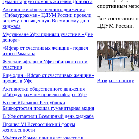
гуманитарную помощь жителям Донбасса
спортивным мер
Активистки общественного движения
«Гибадуррахман» ЦДУМ России провели
Все состязания 
встречу, посвященную Всемирному дню
ЦДУМ России.
хиджаба
Мусульмане Уфы приняли участие в «Дне
донора»
«Ифтар от счастливых женщин» подвел
итоги Рамазана
Женские ифтары в Уфе собирают сотни
участниц
Еще один «Ифтар от счастливых женщин»
Возврат к списку
прошел в Уфе
Активистки общественного движения
«Гибадуррахман» провели ифтар в Уфе
В селе Ябалаклы Республики
Башкортостан прошла гуманитарная акция
В Уфе отметили Всемирный день хиджаба
Прошел VI Всероссийский форум
женственности
Муфтият Крыма принимает участие в