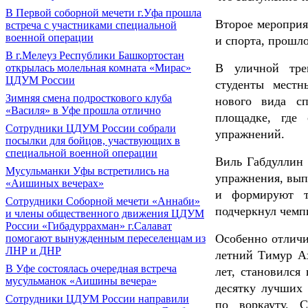
В Первой соборной мечети г.Уфа прошла
Второе мероприя
встреча с участниками специальной
военной операции
и спорта, прошл
В г.Мелеуз Республики Башкортостан
В уличной трен
открылась молельная комната «Мирас»
ЦДУМ России
студенты местн
Зимняя смена подросткового клуба
нового вида сп
«Василя» в Уфе прошла отлично
площадке, где
Сотрудники ЦДУМ России собрали
упражнений.
посылки для бойцов, участвующих в
специальной военной операции
Виль Габдуллин 
Мусульманки Уфы встретились на
упражнения, вып
«Аишиных вечерах»
и формируют т
Сотрудники Соборной мечети «Аннаби»
подчеркнул чемп
и члены общественного движения ЦДУМ
России «Гибадуррахман» г.Салават
Особенно отличи
помогают вынужденным переселенцам из
ЛНР и ДНР
летний Тимур А
В Уфе состоялась очередная встреча
лет, становился
мусульманок «Аишины вечера»
десятку лучших 
Сотрудники ЦДУМ России направили
по воркауту. 