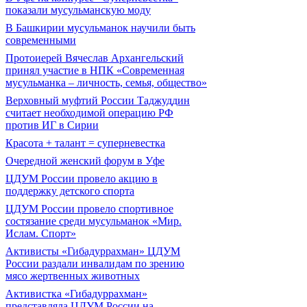
показали мусульманскую моду
В Башкирии мусульманок научили быть
современными
Протоиерей Вячеслав Архангельский
принял участие в НПК «Современная
мусульманка – личность, семья, общество»
Верховный муфтий России Таджуддин
считает необходимой операцию РФ
против ИГ в Сирии
Красота + талант = суперневестка
Очередной женский форум в Уфе
ЦДУМ России провело акцию в
поддержку детского спорта
ЦДУМ России провело спортивное
состязание среди мусульманок «Мир.
Ислам. Спорт»
Активисты «Гибадуррахман» ЦДУМ
России раздали инвалидам по зрению
мясо жертвенных животных
Активистка «Гибадуррахман»
представляла ЦДУМ России на