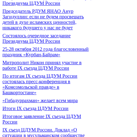
Президиума ЦДУМ России
Председатель РДУМ ЯНАО Анур
Загидуллин: если не будем просвещать
детей в духе исламских ценностей,
никакого будущего у нас не будет
Состоялось очередное заседание
Президиума ЦДУМ России
25-28 октября 2012 года благословенный
праздник «Курбан-Байрам»
Митрополит Никон принял участие в
работе IX съезда ЦДУМ России
По итогам IX съезда ЦДУМ России
состоялась пресс-конференция в
«Комсомольской правде» в
Башкортостане»
«Гибадуррахман» желает всем мира
Итоги IX cъезда ЦДУМ России
Итоговое заявление IX съезда ЦДУМ
России
IX съезд ЦДУМ России. Доклад «О
ситуации в мусульманском сообществе