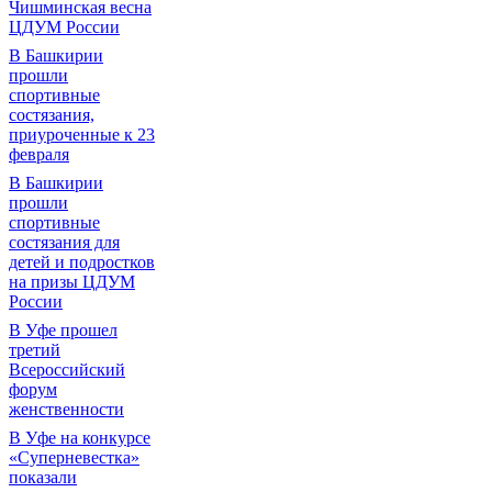
Чишминская весна
ЦДУМ России
В Башкирии
прошли
спортивные
состязания,
приуроченные к 23
февраля
В Башкирии
прошли
спортивные
состязания для
детей и подростков
на призы ЦДУМ
России
В Уфе прошел
третий
Всероссийский
форум
женственности
В Уфе на конкурсе
«Суперневестка»
показали