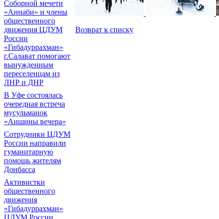
Соборной мечети
«Аннаби» и члены
общественного
Возврат к списку
движения ЦДУМ
России
«Гибадуррахман»
г.Салават помогают
вынужденным
переселенцам из
ЛНР и ДНР
В Уфе состоялась
очередная встреча
мусульманок
«Аишины вечера»
Сотрудники ЦДУМ
России направили
гуманитарную
помощь жителям
Донбасса
Активистки
общественного
движения
«Гибадуррахман»
ЦДУМ России