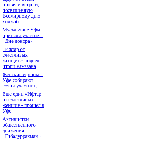
провели встречу,
посвященную
Всемирному дню
хиджаба
Мусульмане Уфы
приняли участие в
«Дне донора»
«Ифтар от
счастливых
женщин» подвел
итоги Рамазана
Женские ифтары в
Уфе собирают
сотни участниц
Еще один «Ифтар
от счастливых
женщин» прошел в
Уфе
Активистки
общественного
движения
«Гибадуррахман»