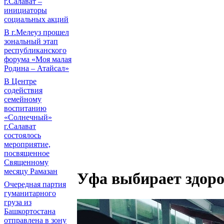
г.Салават –
инициаторы
социальных акций
В г.Мелеуз прошел
зональный этап
республиканского
форума «Моя малая
Родина – Атайсал»
В Центре
содействия
семейному
воспитанию
«Солнечный»
г.Салават
состоялось
мероприятие,
посвященное
Священному
месяцу Рамазан
Уфа выбирает здоро
Очередная партия
гуманитарного
груза из
Башкортостана
отправлена в зону