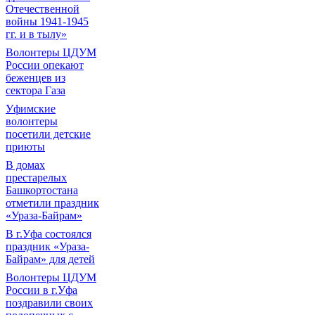
Отечественной
войны 1941-1945
гг. и в тылу»
Волонтеры ЦДУМ
России опекают
беженцев из
сектора Газа
Уфимские
волонтеры
посетили детские
приюты
В домах
престарелых
Башкортостана
отметили праздник
«Ураза-Байрам»
В г.Уфа состоялся
праздник «Ураза-
Байрам» для детей
Волонтеры ЦДУМ
России в г.Уфа
поздравили своих