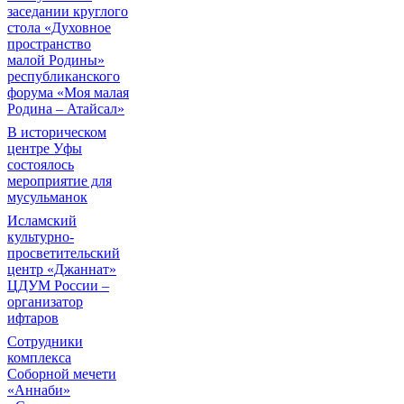
заседании круглого
стола «Духовное
пространство
малой Родины»
республиканского
форума «Моя малая
Родина – Атайсал»
В историческом
центре Уфы
состоялось
мероприятие для
мусульманок
Исламский
культурно-
просветительский
центр «Джаннат»
ЦДУМ России –
организатор
ифтаров
Сотрудники
комплекса
Соборной мечети
«Аннаби»