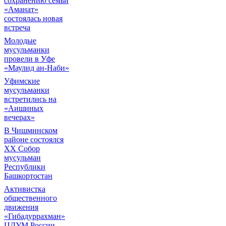
сохранению семьи
«Аманат»
состоялась новая
встреча
Молодые
мусульманки
провели в Уфе
«Маулид ан-Наби»
Уфимские
мусульманки
встретились на
«Аишиных
вечерах»
В Чишминском
районе состоялся
XX Собор
мусульман
Республики
Башкортостан
Активистка
общественного
движения
«Гибадуррахман»
ЦДУМ России