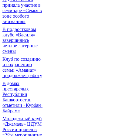
приняла участие в
семинаре «Семья в
зоне особого
внимания»
В подростковом
клубе «Василя»
завершились
четыре лагерные
смены
Клуб по созданию
и сохранению
семьи «Аманат»
продолжает работу
В домах
престарелых
Республики
Башкортостан
отметили «Курбан-
Байрам»
Молодежный клуб
«Джамаль» ЦДУМ
России провел в
г.Уфа мероприятие,