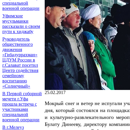
специальной
военной операции
Уфимские
мусульманки
рассказали о своем
пути к хиджабу
Руководитель
общественного
движения
«Гибадуррахман»
ЦДУМ России в
г.Салават посетил
Центр содействия
семейному
воспитанию
«Солнечный»
25.02.2017
В Первой соборной
мечети г.Уфа
Мокрый снег и ветер не испугали уч
прошла встреча с
участниками
дня, который состоялся на площадк
специальной
и культурно-развлекательного меро
военной операции
Булату Динееву, директору компан
В г.Мелеуз