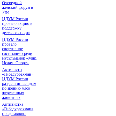
Очередной
женский форум в
Уфе
ЦДУМ России
провело акцию в
поддержку
детского спорта
ЦДУМ России
провело
спортивное
состязание среди
мусульманок «Мир.
Ислам. Спорт»
Активисты
«Гибадуррахман»
ЦДУМ России
раздали инвалидам
по зрению мясо
жертвенных
животных
Активистка
«Гибадуррахман»
представляла