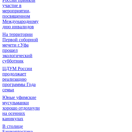
России приняли
участие в
мероприятии,
посвященном
Международному
дню инвалидов
На территории
Первой соборной
мечети г.Уфа
прошел
экологический
субботник
ЦДУМ России
продолжает
реализацию
программы Года
семьи
Юные уфимские
мусульманки
хорошо отдохнули
на осенних
каникулах
В столице
Башкортостана