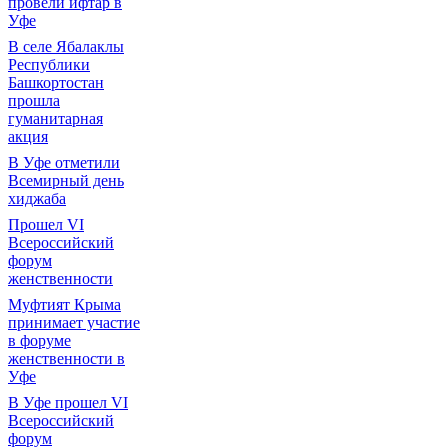
провели ифтар в
Уфе
В селе Ябалаклы
Республики
Башкортостан
прошла
гуманитарная
акция
В Уфе отметили
Всемирный день
хиджаба
Прошел VI
Всероссийский
форум
женственности
Муфтият Крыма
принимает участие
в форуме
женственности в
Уфе
В Уфе прошел VI
Всероссийский
форум