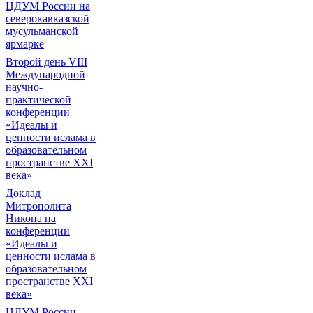
ЦДУМ России на
северокавказской
мусульманской
ярмарке
Второй день VIII
Международной
научно-
практической
конференции
«Идеалы и
ценности ислама в
образовательном
пространстве XXI
века»
Доклад
Митрополита
Никона на
конференции
«Идеалы и
ценности ислама в
образовательном
пространстве XXI
века»
ЦДУМ России