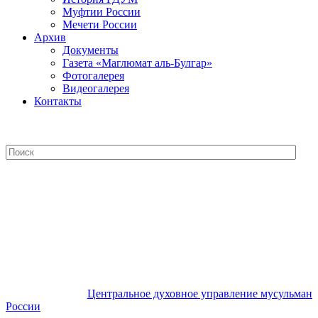
Муфтии России
Мечети России
Архив
Документы
Газета «Маглюмат аль-Булгар»
Фотогалерея
Видеогалерея
Контакты
Центральное духовное управление
мусульман России
Центральное духовное управление мусульман
России