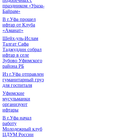
подопечных с
праздником «Ураза-
Байрам»
В г.Уфа прошел
ифтар от Клуба
«Аманат»
Шейх-уль-Ислам
Талгат Сафа
Таджуддин собрал
ифтар в селе
Зубово Уфимского
района РБ
Из г.Уфа отправлен
гуманитарный груз
для госпиталя
Уфимские
мусульманки
организуют
ифтары
В г.Уфа начал
работу
Молодежный клуб
ЦДУМ России