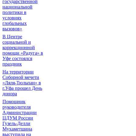
государственной
национальной
политики в
условиях
глобальных
вызовов»
В Центре
социальной и
коррекционной
помощи «Радуга» в
Уфе состоялся
праздник
На территории
Соборной мечети
«Ляля-Тюльпан» в
г.Уфа прошел День
донора
Помощник
руководителя
Администрации
ЦДУМ России
Гузель-Делли
Мухаметшина
выступила на