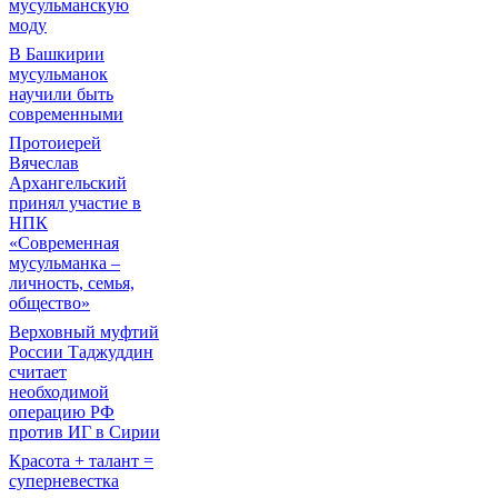
мусульманскую
моду
В Башкирии
мусульманок
научили быть
современными
Протоиерей
Вячеслав
Архангельский
принял участие в
НПК
«Современная
мусульманка –
личность, семья,
общество»
Верховный муфтий
России Таджуддин
считает
необходимой
операцию РФ
против ИГ в Сирии
Красота + талант =
суперневестка