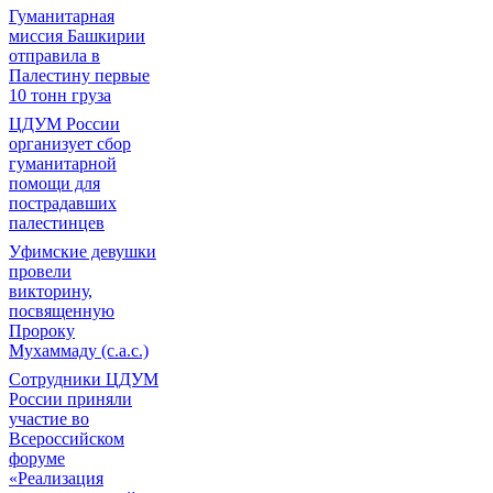
Гуманитарная
миссия Башкирии
отправила в
Палестину первые
10 тонн груза
ЦДУМ России
организует сбор
гуманитарной
помощи для
пострадавших
палестинцев
Уфимские девушки
провели
викторину,
посвященную
Пророку
Мухаммаду (с.а.с.)
Сотрудники ЦДУМ
России приняли
участие во
Всероссийском
форуме
«Реализация