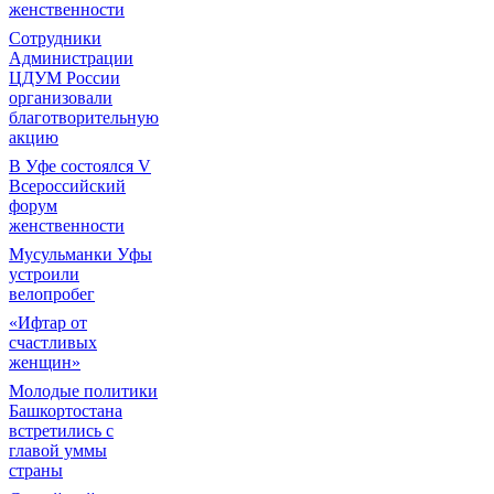
женственности
Сотрудники
Администрации
ЦДУМ России
организовали
благотворительную
акцию
В Уфе состоялся V
Всероссийский
форум
женственности
Мусульманки Уфы
устроили
велопробег
«Ифтар от
счастливых
женщин»
Молодые политики
Башкортостана
встретились с
главой уммы
страны