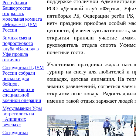
поддержке столичной Администраци
Республики
РОО «Деловой клуб
«
Ферзь», Уфим
Башкортостан
открылась
пятиборья РБ, Федерации регби РБ,
молельная комната
нет» праздник приобрел особый ма
«Мирас» ЦДУМ
ценности, физическую активность, м
России
открытия приняли участие имам
Зимняя смена
подросткового
руководитель отдела спорта Уфим
клуба «Василя» в
почетные гости.
Уфе прошла
отлично
Участников праздника ждала насы
Сотрудники ЦДУМ
турнир на снегу для любителей и пр
России собрали
лошадях, детская анимация. На те
посылки для
бойцов,
зимних развлечений, согреться чаем
участвующих в
открытом огне повара. Радость движ
специальной
именно такой отдых заряжает людей 
военной операции
Мусульманки Уфы
встретились на
«Аишиных
вечерах»
Сотрудники