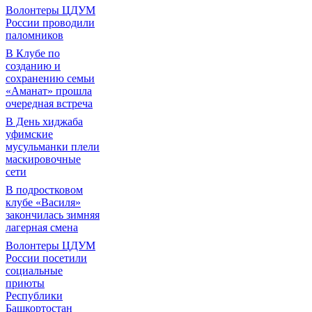
Волонтеры ЦДУМ
России проводили
паломников
В Клубе по
созданию и
сохранению семьи
«Аманат» прошла
очередная встреча
В День хиджаба
уфимские
мусульманки плели
маскировочные
сети
В подростковом
клубе «Василя»
закончилась зимняя
лагерная смена
Волонтеры ЦДУМ
России посетили
социальные
приюты
Республики
Башкортостан