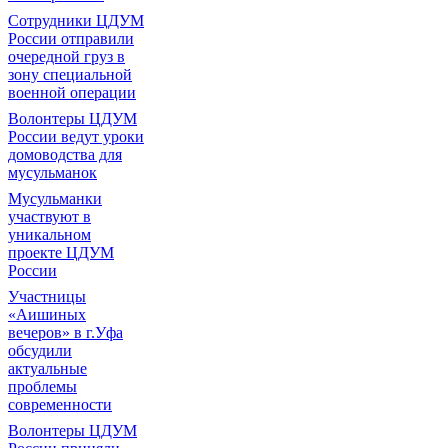
Сотрудники ЦДУМ
России отправили
очередной груз в
зону специальной
военной операции
Волонтеры ЦДУМ
России ведут уроки
домоводства для
мусульманок
Мусульманки
участвуют в
уникальном
проекте ЦДУМ
России
Участницы
«Аишиных
вечеров» в г.Уфа
обсудили
актуальные
проблемы
современности
Волонтеры ЦДУМ