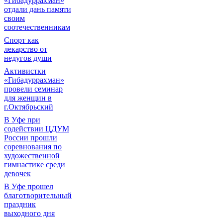
«Гибадуррахман»
отдали дань памяти
своим
соотечественникам
Спорт как
лекарство от
недугов души
Активистки
«Гибадуррахман»
провели семинар
для женщин в
г.Октябрьский
В Уфе при
содействии ЦДУМ
России прошли
соревнования по
художественной
гимнастике среди
девочек
В Уфе прошел
благотворительный
праздник
выходного дня