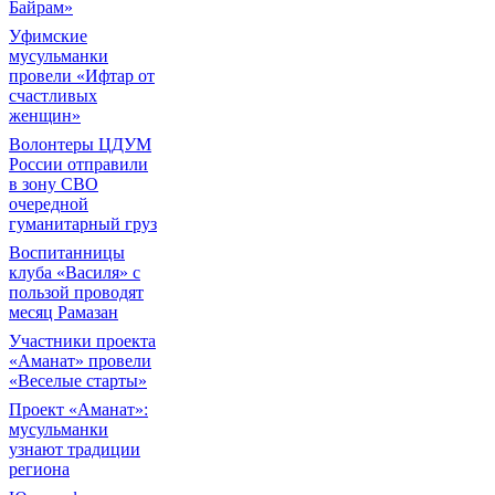
Байрам»
Уфимские
мусульманки
провели «Ифтар от
счастливых
женщин»
Волонтеры ЦДУМ
России отправили
в зону СВО
очередной
гуманитарный груз
Воспитанницы
клуба «Василя» с
пользой проводят
месяц Рамазан
Участники проекта
«Аманат» провели
«Веселые старты»
Проект «Аманат»:
мусульманки
узнают традиции
региона