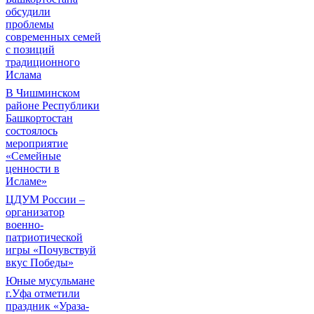
обсудили
проблемы
современных семей
с позиций
традиционного
Ислама
В Чишминском
районе Республики
Башкортостан
состоялось
мероприятие
«Семейные
ценности в
Исламе»
ЦДУМ России –
организатор
военно-
патриотической
игры «Почувствуй
вкус Победы»
Юные мусульмане
г.Уфа отметили
праздник «Ураза-