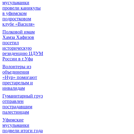
мусульманки
провели каникулы
в уфимском
подростковом
клубе «Василя»
Полковой имам
Хамза Хафизов
посетил
историческую
резиденцию ЦДУМ
России в г.Уфа
Волонтеры из
объединения
«Нур» помогают
престарелым и
инвалидам
Гуманитарный груз
отправлен
пострадавшим
палестинцам
Уфимские
мусульманки
подвели итоги года