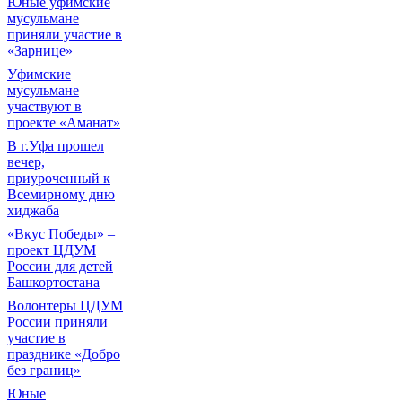
Юные уфимские
мусульмане
приняли участие в
«Зарнице»
Уфимские
мусульмане
участвуют в
проекте «Аманат»
В г.Уфа прошел
вечер,
приуроченный к
Всемирному дню
хиджаба
«Вкус Победы» –
проект ЦДУМ
России для детей
Башкортостана
Волонтеры ЦДУМ
России приняли
участие в
празднике «Добро
без границ»
Юные