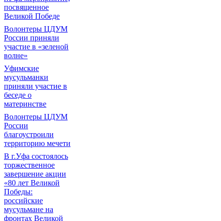
посвященное
Великой Победе
Волонтеры ЦДУМ
России приняли
участие в «зеленой
волне»
Уфимские
мусульманки
приняли участие в
беседе о
материнстве
Волонтеры ЦДУМ
России
благоустроили
территорию мечети
В г.Уфа состоялось
торжественное
завершение акции
«80 лет Великой
Победы:
российские
мусульмане на
фронтах Великой