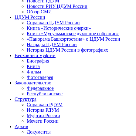
Новости РДУМ
Новости РИУ ЦДУМ России
Обзор СМИ
ЦДУМ России
Справка о ЦДУМ России
Книга «Исторические очерки»
Книга «Мусульманское духовное собрание»
«Панорама Башкортостана» о ЦДУМ России
Награды ЦДУМ России
История ЦДУМ России в фотографиях
Верховный муфтий
Биография
Книга
Фильм
Фотогалерея
Законодательство
Федеральное
Республиканское
Структура
Справка о РДУМ
История РДУМ
Муфтии России
Мечети России
Архив
Документы