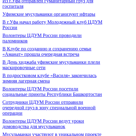
Из г.Уфа отправлен гуманитарный груз для
госпиталя
Уфимские мусульманки организуют ифтары
В г.Уфа начал работу Молодежный клуб ЦДУМ
России
Волонтеры ЦДУМ России проводили
паломников
В Клубе по созданию и сохранению семьи
«Аманат» прошла очередная встреча
В День хиджаба уфимские мусульманки плели
маскировочные сети
В подростковом клубе «Василя» закончилась
зимняя лагерная смена
Волонтеры ЦДУМ России посетили
социальные приюты Республики Башкортостан
Сотрудники ЦДУМ России отправили
очередной груз в зону специальной военной
операции
Волонтеры ЦДУМ России ведут уроки
домоводства для мусульманок
Мусульманки участвуют в уникальном проекте