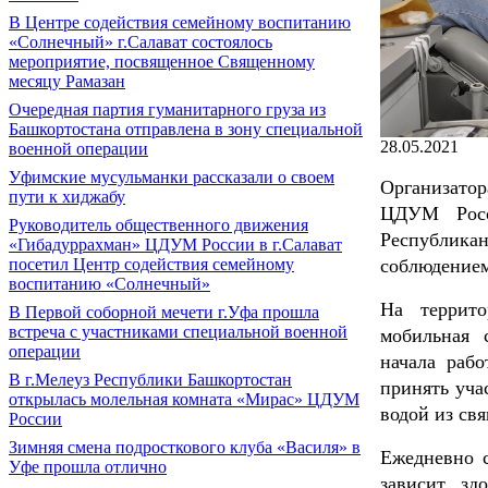
В Центре содействия семейному воспитанию
«Солнечный» г.Салават состоялось
мероприятие, посвященное Священному
месяцу Рамазан
Очередная партия гуманитарного груза из
Башкортостана отправлена в зону специальной
28.05.2021
военной операции
Уфимские мусульманки рассказали о своем
Организато
пути к хиджабу
ЦДУМ Росс
Руководитель общественного движения
Республика
«Гибадуррахман» ЦДУМ России в г.Салават
посетил Центр содействия семейному
соблюдением
воспитанию «Солнечный»
На террито
В Первой соборной мечети г.Уфа прошла
встреча с участниками специальной военной
мобильная 
операции
начала раб
В г.Мелеуз Республики Башкортостан
принять уча
открылась молельная комната «Мирас» ЦДУМ
водой из св
России
Зимняя смена подросткового клуба «Василя» в
Ежедневно с
Уфе прошла отлично
зависит зд