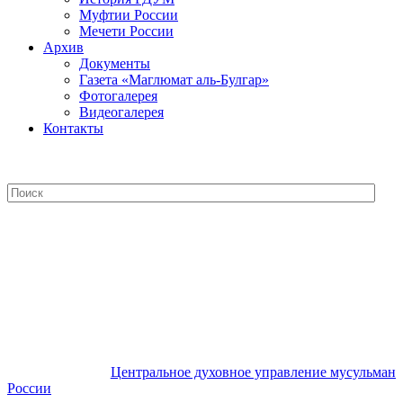
Муфтии России
Мечети России
Архив
Документы
Газета «Маглюмат аль-Булгар»
Фотогалерея
Видеогалерея
Контакты
Центральное духовное управление
мусульман России
Центральное духовное управление мусульман
России