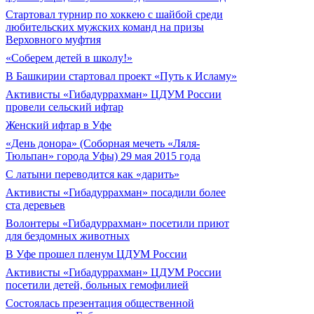
Cтартовал турнир по хоккею с шайбой среди
любительских мужских команд на призы
Верховного муфтия
«Соберем детей в школу!»
В Башкирии стартовал проект «Путь к Исламу»
Активисты «Гибадуррахман» ЦДУМ России
провели сельский ифтар
Женский ифтар в Уфе
«День донора» (Соборная мечеть «Ляля-
Тюльпан» города Уфы) 29 мая 2015 года
С латыни переводится как «дарить»
Активисты «Гибадуррахман» посадили более
ста деревьев
Волонтеры «Гибадуррахман» посетили приют
для бездомных животных
В Уфе прошел пленум ЦДУМ России
Активисты «Гибадуррахман» ЦДУМ России
посетили детей, больных гемофилией
Состоялась презентация общественной