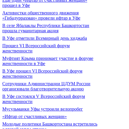
Еще один «Ифтар от счастливых женщин»
прошел в Уфе
Активистки общественного движения
«Гибадуррахман» провели ифтар в Уфе
В селе Ябалаклы Республики Башкортостан
прошла гуманитарная акция
В Уфе отметили Всемирный день хиджаба
Прошел VI Всероссийский форум
женственности
Муфтият Крыма принимает участие в форуме
женственности в Уфе
В Уфе прошел VI Всероссийский форум
женственности
Сотрудники Администрации ЦДУМ России
организовали благотворительную акцию
В Уфе состоялся V Всероссийский форум
женственности
Мусульманки Уфы устроили велопробег
«Ифтар от счастливых женщин»
Молодые политики Башкортостана встретились