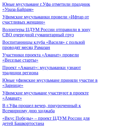
Юные мусульмане г.Уфа отметили праздник
«Ураза-Байрам»
Уфимские мусульманки провели «Ифтар от
счастливых женщин»
Волонтеры ЦДУМ России отправили в зону
СВО очередной гуманитарный груз
Воспитанницы клуба «Василя» с пользой
проводят месяц Рамазан
Участники проекта «Аманат» провели
«Веселые старты»
Проект «Аманат»: мусульманки узнают
традиции региона
Юные уфимские мусульмане приняли участие в
«Зарнице»
Уфимские мусульмане участвуют в проекте
«Аманат»
В г.Уфа прошел вечер, приуроченный к
Всемирному дню хиджаба
«Вкус Победы» – проект ЦДУМ России для
детей Башкортостана