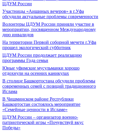
ЦДУМ России
Участницы «Аишиных вечеров» в г.Уфа
обсудили актуальные проблемы современности
Волонтеры ЦДУМ России приняли участие в
мероприятии, посвященном Международному
дню инвалидов
На территории Первой соборной мечети г.Уфа
прошел экологический субботник
ЦДУМ России продолжает реализацию
программы Года семьи
Юные уфимские мусульманки хорошо
отдохнули на осенних каникулах
В столице Башкортостана обсудили проблемы
современных семей с позиций традиционного
Ислама
В Чишминском районе Республики
Башкортостан состоялось мероприятие
«Семейные ценности в Исламе»
ЦДУМ России – организатор военно-
патриотической игры «Почувствуй вкус
Победы»