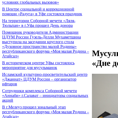
условиях глобальных вызовов»
В Центре социальной и коррекционной
помощи «Радуга» в Уфе состоялся праздник
На территории Соборной мечети «Ляля-
Тюльпан» в г.Уфа прошел День донора
Помощник руководителя Администрации
ЦДУМ России Гузель-Делли Мухаметшина
выступила на заседании круглого стола
«Духовное пространство малой Родины»
Мусул
республиканского форума «Моя малая Родина –
Атайсал»
«Дне д
В историческом центре Уфы состоялось
мероприятие для мусульманок
Исламский культурно-просветительский центр
«Джаннат» ЦДУМ России – организатор
ифтаров
Сотрудники комплекса Соборной мечети
«Аннаби» г.Салават – инициаторы социальных
акций
В г.Мелеуз прошел зональный этап
республиканского форума «Моя малая Родина –
Атайсал»