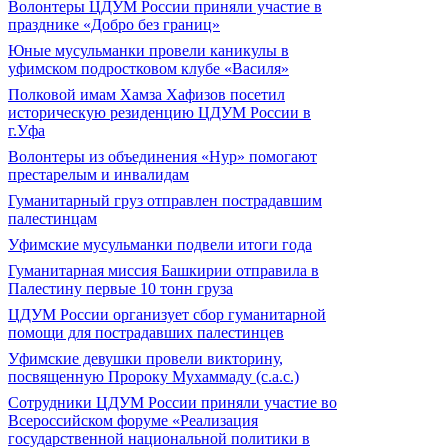
Волонтеры ЦДУМ России приняли участие в
празднике «Добро без границ»
Юные мусульманки провели каникулы в
уфимском подростковом клубе «Василя»
Полковой имам Хамза Хафизов посетил
историческую резиденцию ЦДУМ России в
г.Уфа
Волонтеры из объединения «Нур» помогают
престарелым и инвалидам
Гуманитарный груз отправлен пострадавшим
палестинцам
Уфимские мусульманки подвели итоги года
Гуманитарная миссия Башкирии отправила в
Палестину первые 10 тонн груза
ЦДУМ России организует сбор гуманитарной
помощи для пострадавших палестинцев
Уфимские девушки провели викторину,
посвященную Пророку Мухаммаду (с.а.с.)
Сотрудники ЦДУМ России приняли участие во
Всероссийском форуме «Реализация
государственной национальной политики в