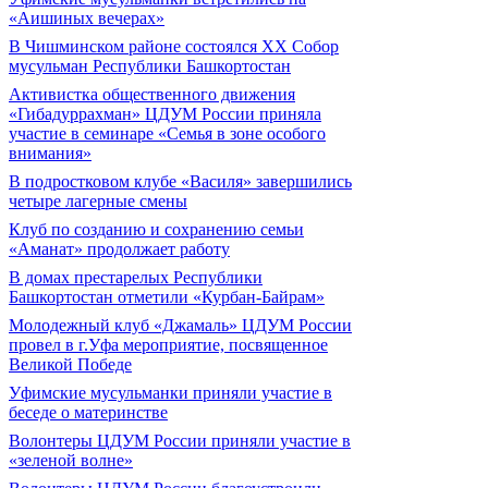
«Аишиных вечерах»
В Чишминском районе состоялся XX Собор
мусульман Республики Башкортостан
Активистка общественного движения
«Гибадуррахман» ЦДУМ России приняла
участие в семинаре «Семья в зоне особого
внимания»
В подростковом клубе «Василя» завершились
четыре лагерные смены
Клуб по созданию и сохранению семьи
«Аманат» продолжает работу
В домах престарелых Республики
Башкортостан отметили «Курбан-Байрам»
Молодежный клуб «Джамаль» ЦДУМ России
провел в г.Уфа мероприятие, посвященное
Великой Победе
Уфимские мусульманки приняли участие в
беседе о материнстве
Волонтеры ЦДУМ России приняли участие в
«зеленой волне»