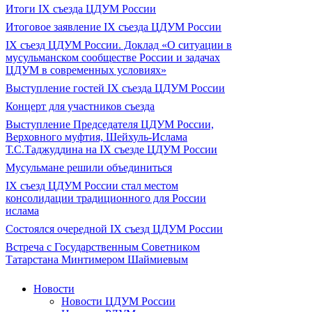
Итоги IX cъезда ЦДУМ России
Итоговое заявление IX съезда ЦДУМ России
IX съезд ЦДУМ России. Доклад «О ситуации в
мусульманском сообществе России и задачах
ЦДУМ в современных условиях»
Выступление гостей IX съезда ЦДУМ России
Концерт для участников съезда
Выступление Председателя ЦДУМ России,
Верховного муфтия, Шейхуль-Ислама
Т.С.Таджуддина на IX съезде ЦДУМ России
Мусульмане решили объединиться
IX съезд ЦДУМ России стал местом
консолидации традиционного для России
ислама
Состоялся очередной IX съезд ЦДУМ России
Встреча с Государственным Советником
Татарстана Минтимером Шаймиевым
Новости
Новости ЦДУМ России