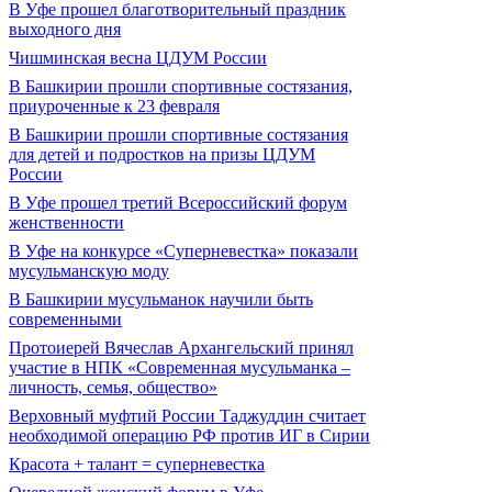
В Уфе прошел благотворительный праздник
выходного дня
Чишминская весна ЦДУМ России
В Башкирии прошли спортивные состязания,
приуроченные к 23 февраля
В Башкирии прошли спортивные состязания
для детей и подростков на призы ЦДУМ
России
В Уфе прошел третий Всероссийский форум
женственности
В Уфе на конкурсе «Суперневестка» показали
мусульманскую моду
В Башкирии мусульманок научили быть
современными
Протоиерей Вячеслав Архангельский принял
участие в НПК «Современная мусульманка –
личность, семья, общество»
Верховный муфтий России Таджуддин считает
необходимой операцию РФ против ИГ в Сирии
Красота + талант = суперневестка