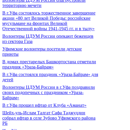
Волонтеры ЦДУМ России благоустроили
территорию мечети
В г.Уфа состоялось торжественное завершение
акции «80 лет Великой Победы: российские
мусульмане на фронтах Великой
Отечественной войны 1941-1945 гг. и в тылу»
Волонтеры ЦДУМ России опекают беженцев
из сектора Газа
Уфимские волонтеры посетили детские
приюты
В домах престарелых Башкортостана отметили
праздник «Ураза-Байрам»
В г.Уфа состоялся праздник «Ураза-Байрам» для
детей
Волонтеры ЦДУМ России в г.Уфа поздравили
своих подопечных с праздником «Ураза-
Байрам»
В г.Уфа прошел ифтар от Клуба «Аманат»
Шейх-уль-Ислам Талгат Сафа Таджуддин
собрал ифтар в селе Зубово Уфимского района
РБ