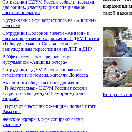
Сотрудники ЦДУМ России собрали посылки
выразившим
для бойцов, участвующих в специальной
военной операции
такой важно
Мусульманки Уфы встретились на «Аишиных
вечерах»
Сотрудники Соборной мечети «Аннаби» и
члены общественного движения ЦДУМ России
«Гибадуррахман» г.Салават помогают
вынужденным переселенцам из ЛНР и ДНР
В Уфе состоялась очередная встреча
мусульманок «Аишины вечера»
Сотрудники ЦДУМ России направили
гуманитарную помощь жителям Донбасса
Активистки общественного движения
«Гибадуррахман» ЦДУМ России провели
встречу, посвященную Всемирному дню
Возврат к спи
хиджаба
«Ифтар от счастливых женщин» подвел итоги
Рамазана
Женские ифтары в Уфе собирают сотни
участниц