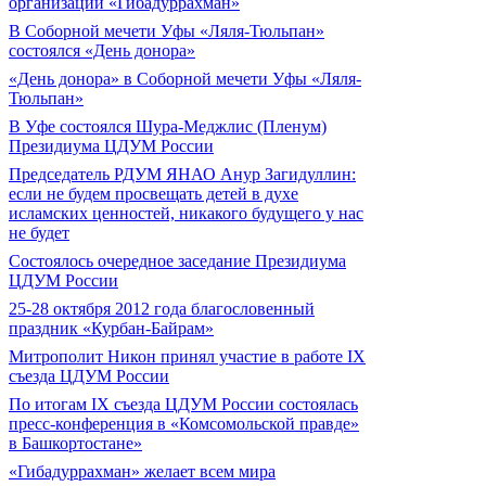
организации «Гибадуррахман»
В Соборной мечети Уфы «Ляля-Тюльпан»
состоялся «День донора»
«День донора» в Соборной мечети Уфы «Ляля-
Тюльпан»
В Уфе состоялся Шура-Меджлис (Пленум)
Президиума ЦДУМ России
Председатель РДУМ ЯНАО Анур Загидуллин:
если не будем просвещать детей в духе
исламских ценностей, никакого будущего у нас
не будет
Состоялось очередное заседание Президиума
ЦДУМ России
25-28 октября 2012 года благословенный
праздник «Курбан-Байрам»
Митрополит Никон принял участие в работе IX
съезда ЦДУМ России
По итогам IX съезда ЦДУМ России состоялась
пресс-конференция в «Комсомольской правде»
в Башкортостане»
«Гибадуррахман» желает всем мира