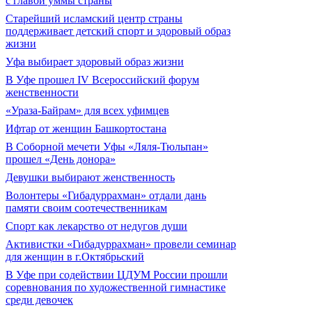
с главой уммы страны
Старейший исламский центр страны
поддерживает детский спорт и здоровый образ
жизни
Уфа выбирает здоровый образ жизни
В Уфе прошел IV Всероссийский форум
женственности
«Ураза-Байрам» для всех уфимцев
Ифтар от женщин Башкортостана
В Соборной мечети Уфы «Ляля-Тюльпан»
прошел «День донора»
Девушки выбирают женственность
Волонтеры «Гибадуррахман» отдали дань
памяти своим соотечественникам
Спорт как лекарство от недугов души
Активистки «Гибадуррахман» провели семинар
для женщин в г.Октябрьский
В Уфе при содействии ЦДУМ России прошли
соревнования по художественной гимнастике
среди девочек