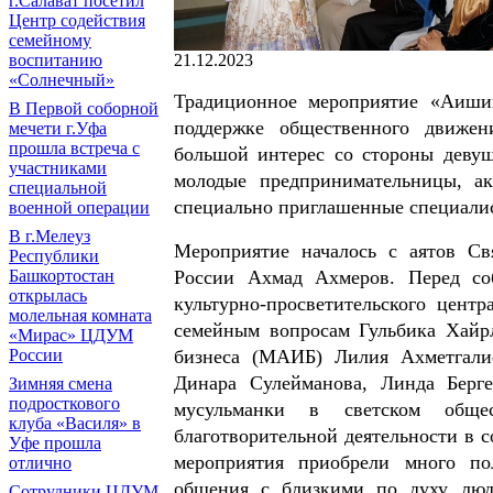
г.Салават посетил
Центр содействия
семейному
21.12.2023
воспитанию
«Солнечный»
Традиционное мероприятие «Аиши
В Первой соборной
поддержке общественного движен
мечети г.Уфа
прошла встреча с
большой интерес со стороны девуш
участниками
молодые предпринимательницы, ак
специальной
специально приглашенные специалис
военной операции
В г.Мелеуз
Мероприятие началось с аятов С
Республики
России Ахмад Ахмеров. Перед со
Башкортостан
открылась
культурно-просветительского цен
молельная комната
семейным вопросам Гульбика Хайр
«Мирас» ЦДУМ
бизнеса (МАИБ) Лилия Ахметгали
России
Динара Сулейманова, Линда Берг
Зимняя смена
подросткового
мусульманки в светском общес
клуба «Василя» в
благотворительной деятельности в 
Уфе прошла
мероприятия приобрели много по
отлично
общения с близкими по духу люд
Сотрудники ЦДУМ