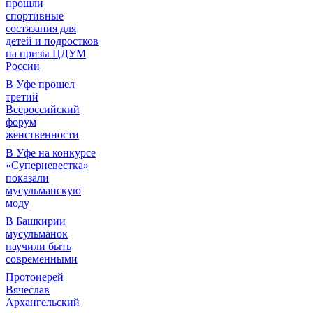
прошли
спортивные
состязания для
детей и подростков
на призы ЦДУМ
России
В Уфе прошел
третий
Всероссийский
форум
женственности
В Уфе на конкурсе
«Суперневестка»
показали
мусульманскую
моду
В Башкирии
мусульманок
научили быть
современными
Протоиерей
Вячеслав
Архангельский