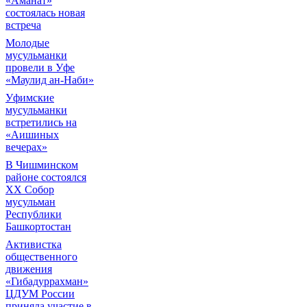
«Аманат»
состоялась новая
встреча
Молодые
мусульманки
провели в Уфе
«Маулид ан-Наби»
Уфимские
мусульманки
встретились на
«Аишиных
вечерах»
В Чишминском
районе состоялся
XX Собор
мусульман
Республики
Башкортостан
Активистка
общественного
движения
«Гибадуррахман»
ЦДУМ России
приняла участие в