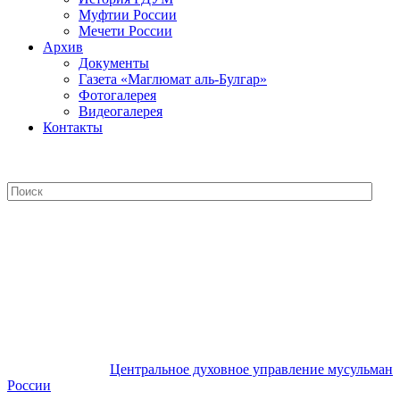
Муфтии России
Мечети России
Архив
Документы
Газета «Маглюмат аль-Булгар»
Фотогалерея
Видеогалерея
Контакты
Центральное духовное управление
мусульман России
Центральное духовное управление мусульман
России