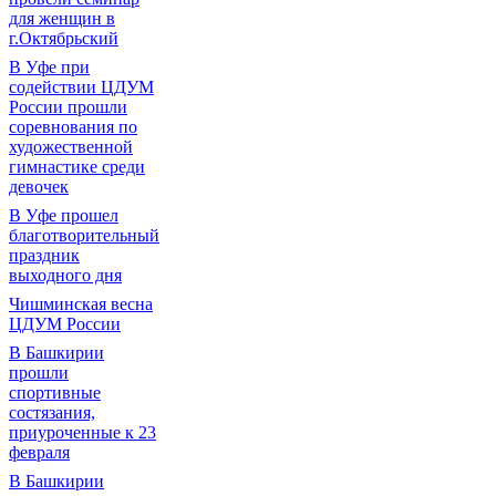
для женщин в
г.Октябрьский
В Уфе при
содействии ЦДУМ
России прошли
соревнования по
художественной
гимнастике среди
девочек
В Уфе прошел
благотворительный
праздник
выходного дня
Чишминская весна
ЦДУМ России
В Башкирии
прошли
спортивные
состязания,
приуроченные к 23
февраля
В Башкирии