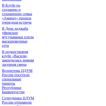
В Клубе по
созданию и
сохранению семьи
«Аманат» прошла
очередная встреча
В День хиджаба
уфимские
мусульманки плели
маскировочные
сети
В подростковом
клубе «Василя»
закончилась зимняя
лагерная смена
Волонтеры ЦДУМ
России посетили
социальные
приюты
Республики
Башкортостан
Сотрудники ЦДУМ
России отправили