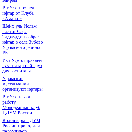
Байрам»
В г.Уфа прошел
ифтар от Клуба
«Аманат»
Шейх-уль-Ислам
Талгат Сафа
Таджуддин собрал
ифтар в селе Зубово
Уфимского района
РБ
Из г.Уфа отправлен
гуманитарный груз
для госпиталя
Уфимские
мусульманки
организуют ифтары
В г.Уфа начал
работу
Молодежный клуб
ЦДУМ России
Волонтеры ЦДУМ
России проводили
паломников