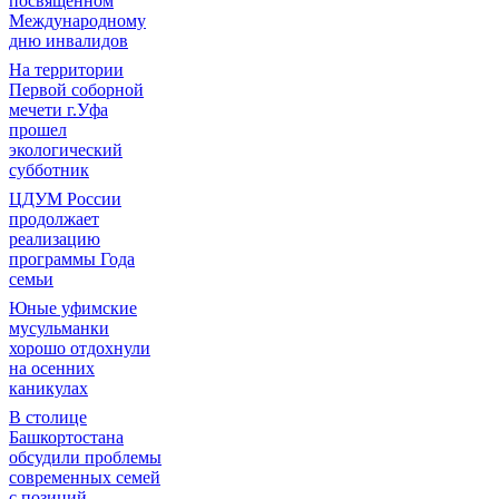
посвященном
Международному
дню инвалидов
На территории
Первой соборной
мечети г.Уфа
прошел
экологический
субботник
ЦДУМ России
продолжает
реализацию
программы Года
семьи
Юные уфимские
мусульманки
хорошо отдохнули
на осенних
каникулах
В столице
Башкортостана
обсудили проблемы
современных семей
с позиций