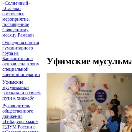
«Солнечный»
г.Салават
состоялось
мероприятие,
посвященное
Священному
месяцу Рамазан
Очередная партия
гуманитарного
груза из
Уфимские мусульма
Башкортостана
отправлена в зону
специальной
военной операции
Уфимские
мусульманки
рассказали о своем
пути к хиджабу
Руководитель
общественного
движения
«Гибадуррахман»
ЦДУМ России в