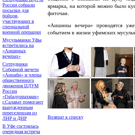
России собрали
ярмарка, на которой можно было куп
посылки для
фиточаи.
бойцов,
участвующих в
«Аишины вечера» проводятся уже
специальной
событием в жизни уфимских мусульм
военной операции
Мусульманки Уфы
встретились на
«Аишиных
вечерах»
Сотрудники
Соборной мечети
«Аннаби» и члены
общественного
движения ЦДУМ
России
«Гибадуррахман»
г.Салават помогают
вынужденным
переселенцам из
Возврат к списку
ЛНР и ДНР
В Уфе состоялась
очередная встреча