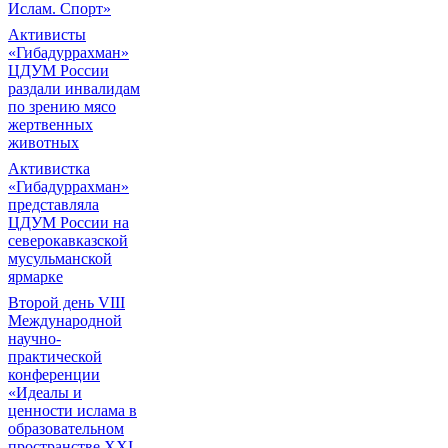
Ислам. Спорт»
Активисты
«Гибадуррахман»
ЦДУМ России
раздали инвалидам
по зрению мясо
жертвенных
животных
Активистка
«Гибадуррахман»
представляла
ЦДУМ России на
северокавказской
мусульманской
ярмарке
Второй день VIII
Международной
научно-
практической
конференции
«Идеалы и
ценности ислама в
образовательном
пространстве XXI