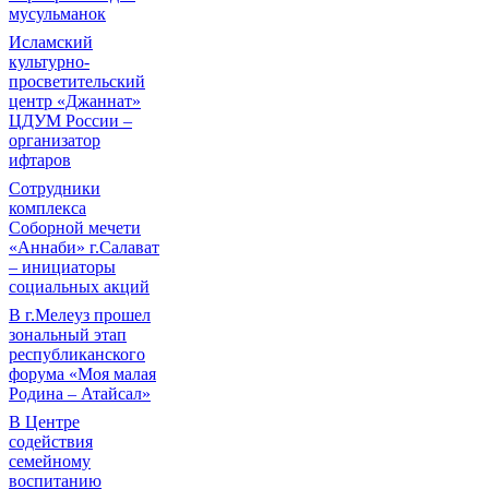
мусульманок
Исламский
культурно-
просветительский
центр «Джаннат»
ЦДУМ России –
организатор
ифтаров
Сотрудники
комплекса
Соборной мечети
«Аннаби» г.Салават
– инициаторы
социальных акций
В г.Мелеуз прошел
зональный этап
республиканского
форума «Моя малая
Родина – Атайсал»
В Центре
содействия
семейному
воспитанию