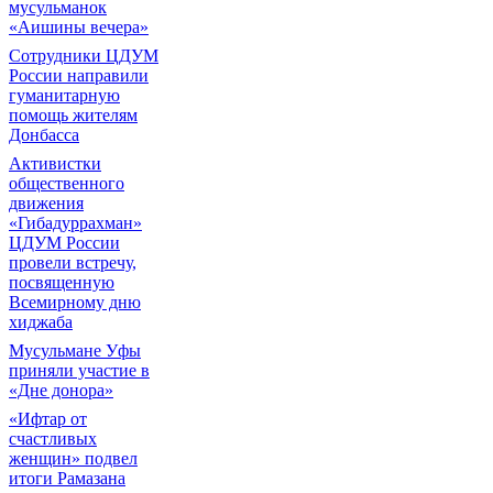
мусульманок
«Аишины вечера»
Сотрудники ЦДУМ
России направили
гуманитарную
помощь жителям
Донбасса
Активистки
общественного
движения
«Гибадуррахман»
ЦДУМ России
провели встречу,
посвященную
Всемирному дню
хиджаба
Мусульмане Уфы
приняли участие в
«Дне донора»
«Ифтар от
счастливых
женщин» подвел
итоги Рамазана