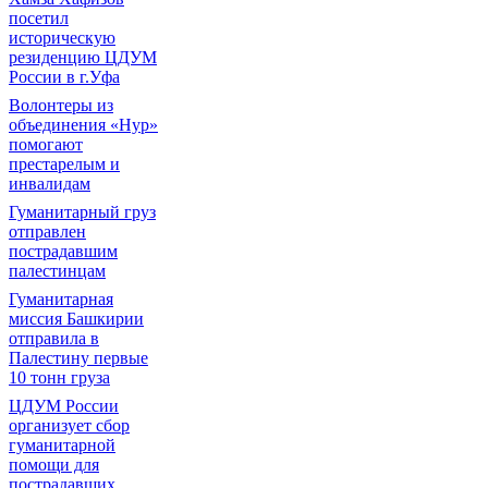
посетил
историческую
резиденцию ЦДУМ
России в г.Уфа
Волонтеры из
объединения «Нур»
помогают
престарелым и
инвалидам
Гуманитарный груз
отправлен
пострадавшим
палестинцам
Гуманитарная
миссия Башкирии
отправила в
Палестину первые
10 тонн груза
ЦДУМ России
организует сбор
гуманитарной
помощи для
пострадавших