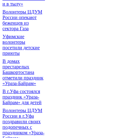
и в тылу»
Волонтеры ЦДУМ
России опекают
беженцев из
сектора Газа
Уфимские
волонтеры
посетили детские
приюты
В домах
престарелых
Башкортостана
отметили праздник
«Ураза-Байрам»
В г.Уфа состоялся
праздник «Ураза-
Байрам» для детей
Волонтеры ЦДУМ
России в г.Уфа
поздравили своих
подопечных с
праздником «Ураза-