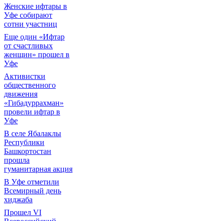
Женские ифтары в
Уфе собирают
сотни участниц
Еще один «Ифтар
от счастливых
женщин» прошел в
Уфе
Активистки
общественного
движения
«Гибадуррахман»
провели ифтар в
Уфе
В селе Ябалаклы
Республики
Башкортостан
прошла
гуманитарная акция
В Уфе отметили
Всемирный день
хиджаба
Прошел VI