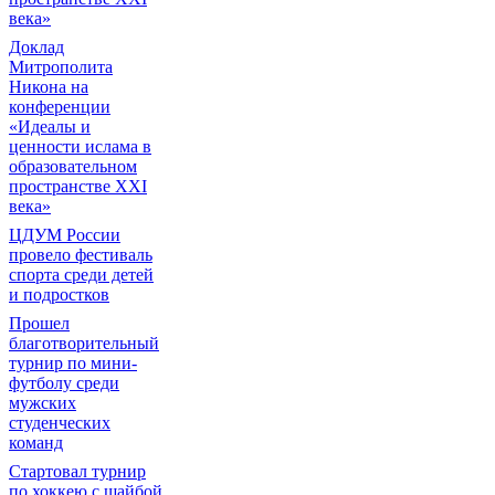
века»
Доклад
Митрополита
Никона на
конференции
«Идеалы и
ценности ислама в
образовательном
пространстве XXI
века»
ЦДУМ России
провело фестиваль
спорта среди детей
и подростков
Прошел
благотворительный
турнир по мини-
футболу среди
мужских
студенческих
команд
Cтартовал турнир
по хоккею с шайбой