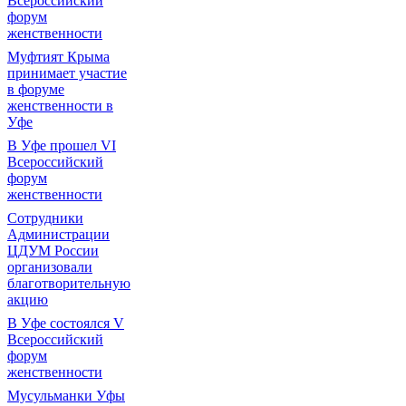
Всероссийский
форум
женственности
Муфтият Крыма
принимает участие
в форуме
женственности в
Уфе
В Уфе прошел VI
Всероссийский
форум
женственности
Сотрудники
Администрации
ЦДУМ России
организовали
благотворительную
акцию
В Уфе состоялся V
Всероссийский
форум
женственности
Мусульманки Уфы