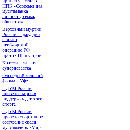
принял участие в
НПК «Современная
мусульманка –
личность, семья,
общество»
Верховный муфтий
России Таджуддин
считает
необходимой
операцию РФ
против ИГ в Сирии
Красота + талант =
суперневестка
Очередной женский
форум в Уфе
ЦДУМ России
провело акцию в
поддержку детского
спорта
ЦДУМ России
провело спортивное
состязание среди
мусульманок «Мир.