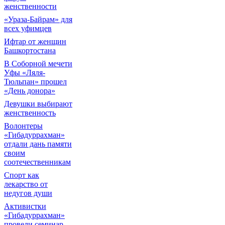
женственности
«Ураза-Байрам» для
всех уфимцев
Ифтар от женщин
Башкортостана
В Соборной мечети
Уфы «Ляля-
Тюльпан» прошел
«День донора»
Девушки выбирают
женственность
Волонтеры
«Гибадуррахман»
отдали дань памяти
своим
соотечественникам
Спорт как
лекарство от
недугов души
Активистки
«Гибадуррахман»
провели семинар