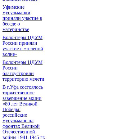
Уфимские
мусульманки
приняли участие в
беседе о
материнстве
Волонтеры ЦДУМ
России приняли
участие в «зеленой
волне»
Волонтеры ЦДУМ
России
благоустроили
территорию мечети
В г.Уфа состоялось
торжественное
завершение акции
«80 лет Великой
Победы:
российские
мусульмане на
фронтах Великой
Отечественной
войны 1941-1945 гг.