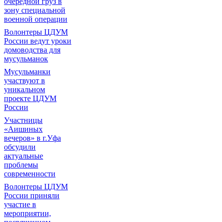
очередной груз в
зону специальной
военной операции
Волонтеры ЦДУМ
России ведут уроки
домоводства для
мусульманок
Мусульманки
участвуют в
уникальном
проекте ЦДУМ
России
Участницы
«Аишиных
вечеров» в г.Уфа
обсудили
актуальные
проблемы
современности
Волонтеры ЦДУМ
России приняли
участие в
мероприятии,