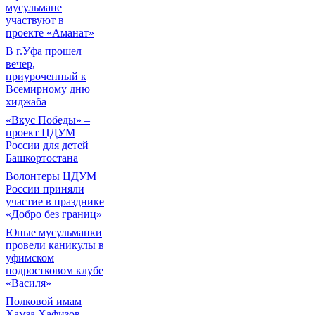
мусульмане
участвуют в
проекте «Аманат»
В г.Уфа прошел
вечер,
приуроченный к
Всемирному дню
хиджаба
«Вкус Победы» –
проект ЦДУМ
России для детей
Башкортостана
Волонтеры ЦДУМ
России приняли
участие в празднике
«Добро без границ»
Юные мусульманки
провели каникулы в
уфимском
подростковом клубе
«Василя»
Полковой имам
Хамза Хафизов