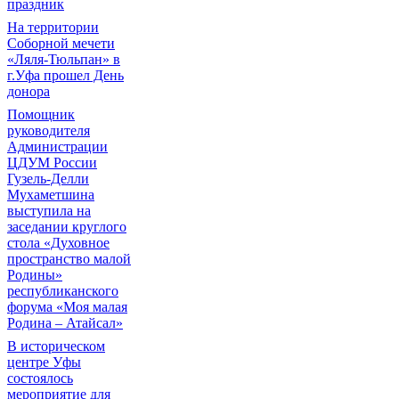
праздник
На территории
Соборной мечети
«Ляля-Тюльпан» в
г.Уфа прошел День
донора
Помощник
руководителя
Администрации
ЦДУМ России
Гузель-Делли
Мухаметшина
выступила на
заседании круглого
стола «Духовное
пространство малой
Родины»
республиканского
форума «Моя малая
Родина – Атайсал»
В историческом
центре Уфы
состоялось
мероприятие для