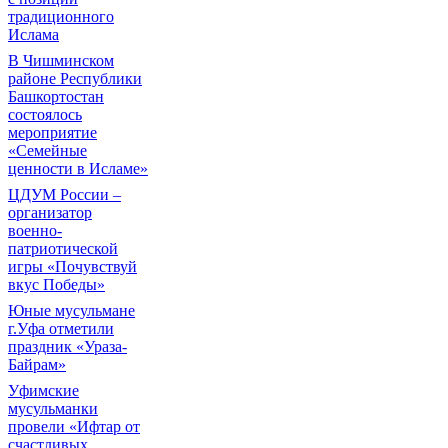
традиционного
Ислама
В Чишминском
районе Республики
Башкортостан
состоялось
мероприятие
«Семейные
ценности в Исламе»
ЦДУМ России –
организатор
военно-
патриотической
игры «Почувствуй
вкус Победы»
Юные мусульмане
г.Уфа отметили
праздник «Ураза-
Байрам»
Уфимские
мусульманки
провели «Ифтар от
счастливых