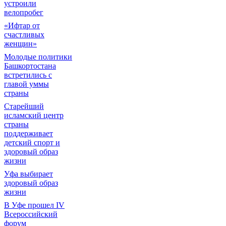
устроили
велопробег
«Ифтар от
счастливых
женщин»
Молодые политики
Башкортостана
встретились с
главой уммы
страны
Старейший
исламский центр
страны
поддерживает
детский спорт и
здоровый образ
жизни
Уфа выбирает
здоровый образ
жизни
В Уфе прошел IV
Всероссийский
форум