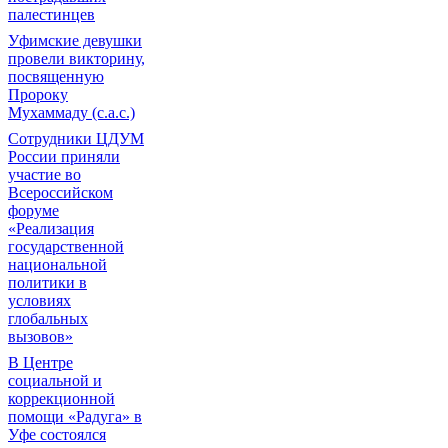
палестинцев
Уфимские девушки
провели викторину,
посвященную
Пророку
Мухаммаду (с.а.с.)
Сотрудники ЦДУМ
России приняли
участие во
Всероссийском
форуме
«Реализация
государственной
национальной
политики в
условиях
глобальных
вызовов»
В Центре
социальной и
коррекционной
помощи «Радуга» в
Уфе состоялся