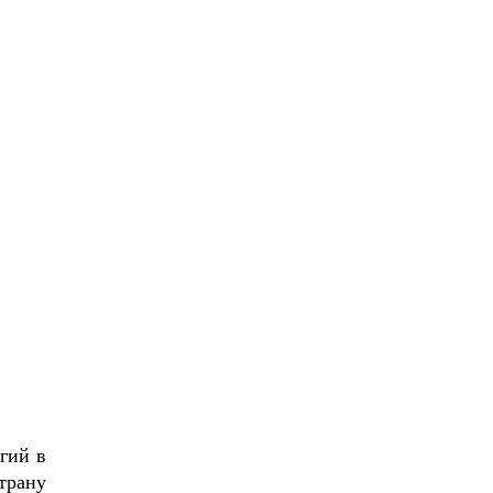
гий в
трану