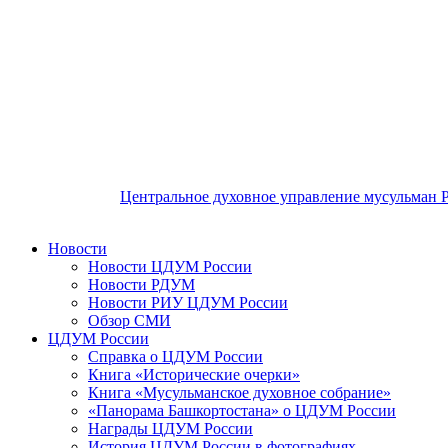
Центральное духовное управление мусульман 
Новости
Новости ЦДУМ России
Новости РДУМ
Новости РИУ ЦДУМ России
Обзор СМИ
ЦДУМ России
Справка о ЦДУМ России
Книга «Исторические очерки»
Книга «Мусульманское духовное собрание»
«Панорама Башкортостана» о ЦДУМ России
Награды ЦДУМ России
История ЦДУМ России в фотографиях