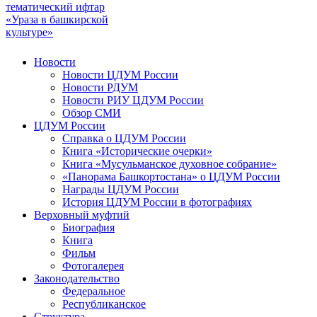
тематический ифтар
«Ураза в башкирской
культуре»
Новости
Новости ЦДУМ России
Новости РДУМ
Новости РИУ ЦДУМ России
Обзор СМИ
ЦДУМ России
Справка о ЦДУМ России
Книга «Исторические очерки»
Книга «Мусульманское духовное собрание»
«Панорама Башкортостана» о ЦДУМ России
Награды ЦДУМ России
История ЦДУМ России в фотографиях
Верховный муфтий
Биография
Книга
Фильм
Фотогалерея
Законодательство
Федеральное
Республиканское
Структура