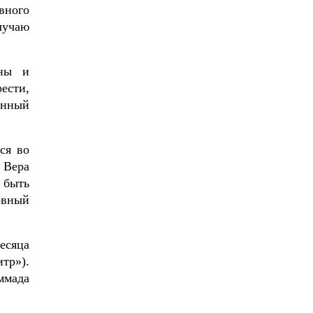
вного
лучаю
ины и
ести,
енный
ся во
 Вера
 быть
овный
есяца
тр»).
ммада