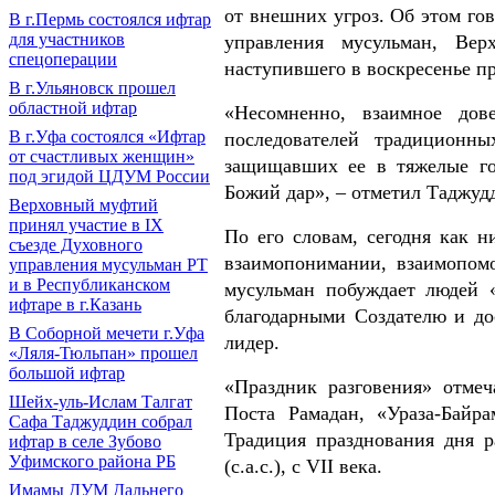
от внешних угроз. Об этом го
В г.Пермь состоялся ифтар
для участников
управления мусульман, Вер
спецоперации
наступившего в воскресенье п
В г.Ульяновск прошел
областной ифтар
«Несомненно, взаимное до
В г.Уфа состоялся «Ифтар
последователей традиционн
от счастливых женщин»
защищавших ее в тяжелые го
под эгидой ЦДУМ России
Божий дар», – отметил Таджуд
Верховный муфтий
принял участие в IХ
По его словам, сегодня как 
съезде Духовного
взаимопонимании, взаимопомо
управления мусульман РТ
и в Республиканском
мусульман побуждает людей «
ифтаре в г.Казань
благодарными Создателю и до
В Соборной мечети г.Уфа
лидер.
«Ляля-Тюльпан» прошел
большой ифтар
«Праздник разговения» отмеч
Шейх-уль-Ислам Талгат
Поста Рамадан, «Ураза-Байра
Сафа Таджуддин собрал
Традиция празднования дня р
ифтар в селе Зубово
Уфимского района РБ
(с.а.с.), с VII века.
Имамы ДУМ Дальнего