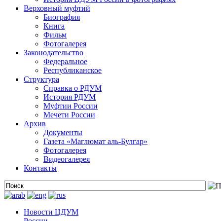
Верховный муфтий
Биография
Книга
Фильм
Фотогалерея
Законодательство
Федеральное
Республиканское
Структура
Справка о РДУМ
История РДУМ
Муфтии России
Мечети России
Архив
Документы
Газета «Маглюмат аль-Булгар»
Фотогалерея
Видеогалерея
Контакты
Новости ЦДУМ
России