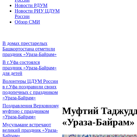
Новости РДУМ
Новости РИУ ЦДУМ
России
Обзор СМИ
В домах престарелых
Башкортостана отметили
праздник «Ураза-Байрам»
В г.Уфа состоялся
праздник «Ураза-Байрам»
для детей
Волонтеры ЦДУМ России
в г.Уфа поздравили своих
подопечных с праздником
«Ураза-Байрам»
Поздравления Верховному
Муфтий Таджудд
муфтию с праздником
«Ураза-Байрам»
«Ураза-Байрам»
Мусульмане встречают
великий праздник «Ураза-
Байрам»