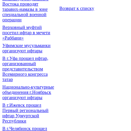
Востока проводят
Возврат к списку
таравих-намазы в зоне
специальной военной
операции
Верховный муфтий
посетил ифтар в мечети
«Раббани»
Уфимские мусульманки
организуют ифтары
В г.Уфа прошел ифтар,
организованный
представительством
Всемирного конгресса
татар
Национально-культурные
объединения г.Ноябрьск
организуют ифтары
В г.Ижевск прошел
Первый региональный
ифтар Удмуртской
Республики
В г.Челябинск прошел