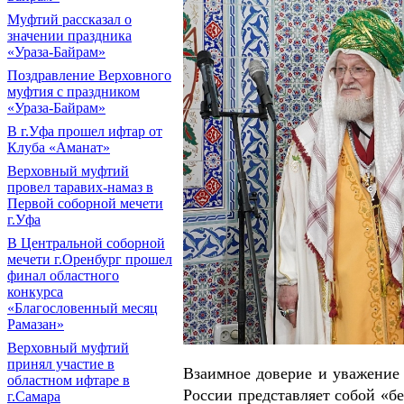
Муфтий рассказал о
значении праздника
«Ураза-Байрам»
Поздравление Верховного
муфтия с праздником
«Ураза-Байрам»
В г.Уфа прошел ифтар от
Клуба «Аманат»
Верховный муфтий
провел таравих-намаз в
Первой соборной мечети
г.Уфа
В Центральной соборной
мечети г.Оренбург прошел
финал областного
конкурса
«Благословенный месяц
Рамазан»
Верховный муфтий
принял участие в
Взаимное доверие и уважение
областном ифтаре в
России представляет собой «б
г.Самара