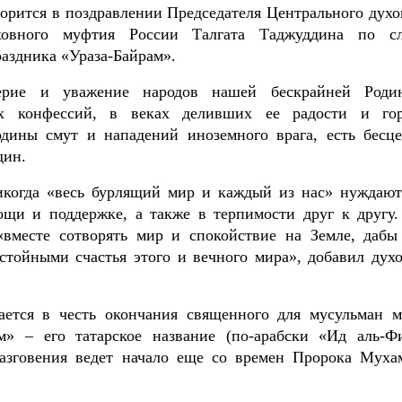
ворится в поздравлении Председателя Центрального духо
ховного муфтия России Талгата Таджуддина по с
раздника «Ураза-Байрам».
верие и уважение народов нашей бескрайней Род
ых конфессий, в веках деливших ее радости и гор
дины смут и нападений иноземного врага, есть бесц
дин.
никогда «весь бурлящий мир и каждый из нас» нуждают
щи и поддержке, а также в терпимости друг к другу.
вместе сотворять мир и спокойствие на Земле, дабы
стойными счастья этого и вечного мира», добавил дух
ается в честь окончания священного для мусульман м
м» – его татарское название (по-арабски «Ид аль-Фи
азговения ведет начало еще со времен Пророка Муха