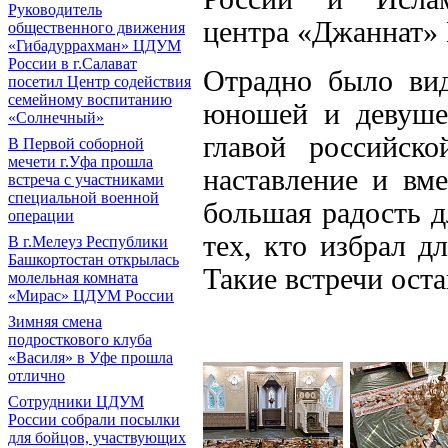
Руководитель
центра «Джаннат»
общественного движения
«Гибадуррахман» ЦДУМ
России в г.Салават
Отрадно было вид
посетил Центр содействия
семейному воспитанию
юношей и девуше
«Солнечный»
главой российск
В Первой соборной
мечети г.Уфа прошла
наставление и вм
встреча с участниками
специальной военной
большая радость д
операции
тех, кто избрал д
В г.Мелеуз Республики
Башкортостан открылась
Такие встречи ост
молельная комната
«Мирас» ЦДУМ России
Зимняя смена
подросткового клуба
«Василя» в Уфе прошла
отлично
Сотрудники ЦДУМ
России собрали посылки
для бойцов, участвующих