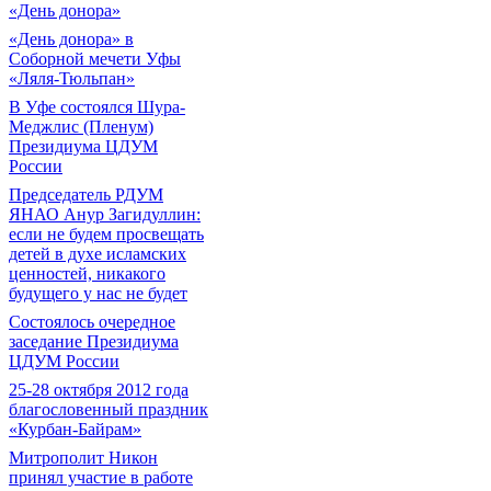
«День донора»
«День донора» в
Соборной мечети Уфы
«Ляля-Тюльпан»
В Уфе состоялся Шура-
Меджлис (Пленум)
Президиума ЦДУМ
России
Председатель РДУМ
ЯНАО Анур Загидуллин:
если не будем просвещать
детей в духе исламских
ценностей, никакого
будущего у нас не будет
Состоялось очередное
заседание Президиума
ЦДУМ России
25-28 октября 2012 года
благословенный праздник
«Курбан-Байрам»
Митрополит Никон
принял участие в работе