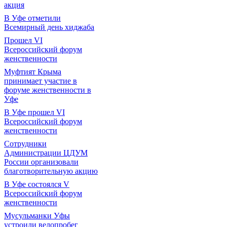
акция
В Уфе отметили
Всемирный день хиджаба
Прошел VI
Всероссийский форум
женственности
Муфтият Крыма
принимает участие в
форуме женственности в
Уфе
В Уфе прошел VI
Всероссийский форум
женственности
Сотрудники
Администрации ЦДУМ
России организовали
благотворительную акцию
В Уфе состоялся V
Всероссийский форум
женственности
Мусульманки Уфы
устроили велопробег