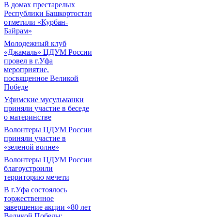
В домах престарелых
Республики Башкортостан
отметили «Курбан-
Байрам»
Молодежный клуб
«Джамаль» ЦДУМ России
провел в г.Уфа
мероприятие,
посвященное Великой
Победе
Уфимские мусульманки
приняли участие в беседе
о материнстве
Волонтеры ЦДУМ России
приняли участие в
«зеленой волне»
Волонтеры ЦДУМ России
благоустроили
территорию мечети
В г.Уфа состоялось
торжественное
завершение акции «80 лет
Великой Победы: