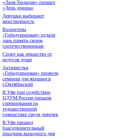
«Ляля-Тюльпан» прошел
«День донора»
Девушки выбирают
женственность
Волонтеры
«Гибадуррахман» отдали
дань памяти своим
соотечественникам
Спорт как лекарство от
недугов души
Активистки
«Гибадуррахман» провели
семинар для женщин в
г.Октябрьский
В Уфе при содействии
ЦДУМ России прошли
соревнования по
художественной
гимнастике среди девочек
В Уфе прошел
благотворительный
праздник выходного дня