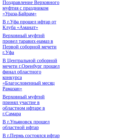
Поздравление Верховного
муфтия с праздником
«Ураза-Байрам»
В г.Уфа прошел ифтар от
Клуба «Аманат»
Верховный муфтий
провел таравих-намаз в
Первой соборной мечети
г.Уфа
В Центральной соборной
мечети г.Оренбург прошел
финал областного
конкурса
«Благословенный месяц
Рамазан»
Верховный муфтий
принял участие в
областном ифтаре в
г.Самара
В г.Ульяновск прошел
областной ифтар
В г.Пермь состоялся ифтар