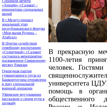
Соборной мечети
«Аннаби» г.Салават –
инициаторы социальных
акций
В г.Мелеуз прошел
зональный этап
республиканского форума
«Моя малая Родина –
Атайсал»
В Центре содействия
семейному воспитанию
В прекрасную меч
«Солнечный» г.Салават
состоялось мероприятие,
1100-летия прин
посвященное Священному
месяцу Рамазан
человек. Гостями
Очередная партия
священнослужител
гуманитарного груза из
Башкортостана отправлена
университета ЦДУ
в зону специальной
военной операции
помощь в органи
Уфимские мусульманки
общественного 
рассказали о своем пути к
хиджабу
России и Исламс