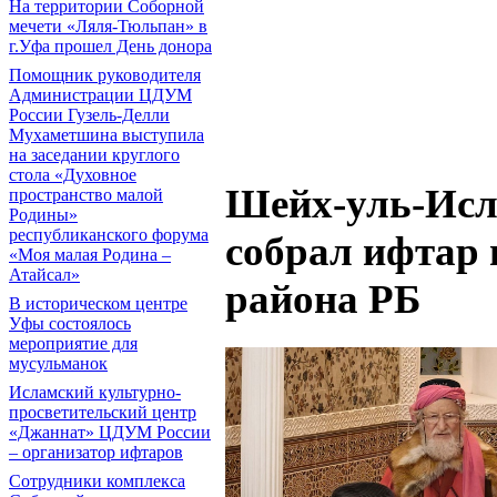
На территории Соборной
мечети «Ляля-Тюльпан» в
г.Уфа прошел День донора
Помощник руководителя
Администрации ЦДУМ
России Гузель-Делли
Мухаметшина выступила
на заседании круглого
стола «Духовное
Шейх-уль-Исл
пространство малой
Родины»
республиканского форума
собрал ифтар 
«Моя малая Родина –
Атайсал»
района РБ
В историческом центре
Уфы состоялось
мероприятие для
мусульманок
Исламский культурно-
просветительский центр
«Джаннат» ЦДУМ России
– организатор ифтаров
Сотрудники комплекса