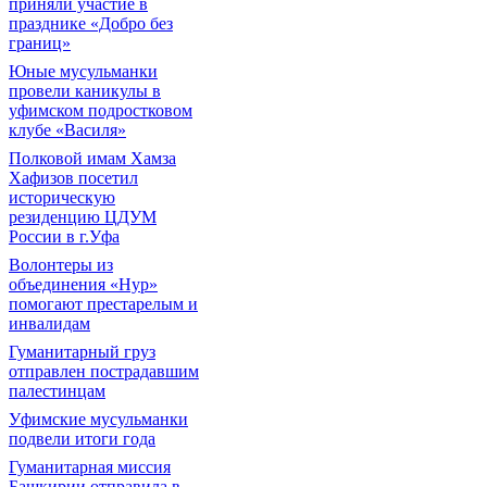
приняли участие в
празднике «Добро без
границ»
Юные мусульманки
провели каникулы в
уфимском подростковом
клубе «Василя»
Полковой имам Хамза
Хафизов посетил
историческую
резиденцию ЦДУМ
России в г.Уфа
Волонтеры из
объединения «Нур»
помогают престарелым и
инвалидам
Гуманитарный груз
отправлен пострадавшим
палестинцам
Уфимские мусульманки
подвели итоги года
Гуманитарная миссия
Башкирии отправила в