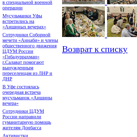
в специальной военной
операции
Мусульманки Уфы
встретились на
«Аишиных вечерах»
Сотрудники Соборной
мечети «Аннаби» и члены
общественного движения
Возврат к списку
ЦДУМ России
«Гибадуррахман»
г.Салават помогают
вынужденным
переселенцам из ЛНР и
ДНР
В Уфе состоялась
очередная встреча
мусульманок «Аишины
вечера»
Сотрудники ЦДУМ
России направили
гуманитарную помощь
жителям Донбасса
Активистки