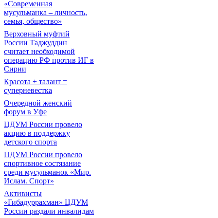
«Современная
мусульманка – личность,
семья, общество»
Верховный муфтий
России Таджуддин
считает необходимой
операцию РФ против ИГ в
Сирии
Красота + талант =
суперневестка
Очередной женский
форум в Уфе
ЦДУМ России провело
акцию в поддержку
детского спорта
ЦДУМ России провело
спортивное состязание
среди мусульманок «Мир.
Ислам. Спорт»
Активисты
«Гибадуррахман» ЦДУМ
России раздали инвалидам