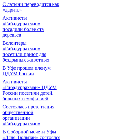
С латыни переводится как
«дарить»
Активисты
«Гибадуррахман»
посадили более ста
деревьев
Волонтеры
«Гибадуррахман»
посетили приют для
бездомных животных
В Уфе прошел пленум
ЦДУМ России
Активисты
«Гибадуррахман» ЦДУМ
России посетили детей,
больных гемофилией
Состоялась презентация
общественной
организации
«Гибадуррахман»
В Соборной мечети Уфы
«Ляля-Тюльпан» состоялся