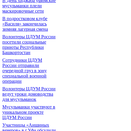
В День хиджаба уфимские
мусульманки плели
маскировочные сети
В подростковом клубе
«Василя» закончилась
зимняя лагерная смена
Волонтеры ЦДУМ России
посетили социальные
приюты Республики
Башкортостан
Сотрудники ЦДУМ
России отправили
очередной груз в зону
специальной военной
операции
Волонтеры ЦДУМ России
ведут уроки домоводства
для мусульманок
Мусульманки участвуют в
уникальном проекте
ЦДУМ России
Участницы «Аишиных
вечеров» в г.Уфа обсудили