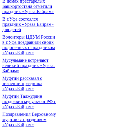
В домах престарелых
Башкортостана отметили
праздник «Ураза-Байрам»
В г.Уфа состоялся
праздник «Ураза-Байрам»
для детей
Волонтеры ЦДУМ России
в г.Уфа поздравили своих
подопечных с праздником
«Ураза-Байрам»
Мусульмане встречают
великий праздник «Ураза-
Байрам»
Муфтий рассказал о
значении праздника
«Ураза-Байрам»
Муфтий Таджуддин
поздравил мусульман РФ с
«Ураза-Байрам»
Поздравления Верховному
муфтию с праздником
«Ураза-Байрам»