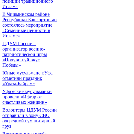
позиций традиционного
Ислама
В Чишминском районе
Республики Башкортостан
состоялось мероприятие
«Семейные ценности в
Исламе»
ЦДУМ России –
организатор военно-
патриотической игры
«Почувствуй вкус
Победы»
Юные мусульмане г.Уфа
отметили праздник
«Ураза-Байрам»
Уфимские мусульманки
провели «Ифтар от
счастливых женщин»
Волонтеры ЦДУМ России
отправили в зону СВО
очередной гуманитарный
груз
Воспитанницы клуба