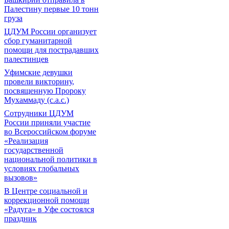
Палестину первые 10 тонн
груза
ЦДУМ России организует
сбор гуманитарной
помощи для пострадавших
палестинцев
Уфимские девушки
провели викторину,
посвященную Пророку
Мухаммаду (с.а.с.)
Сотрудники ЦДУМ
России приняли участие
во Всероссийском форуме
«Реализация
государственной
национальной политики в
условиях глобальных
вызовов»
В Центре социальной и
коррекционной помощи
«Радуга» в Уфе состоялся
праздник