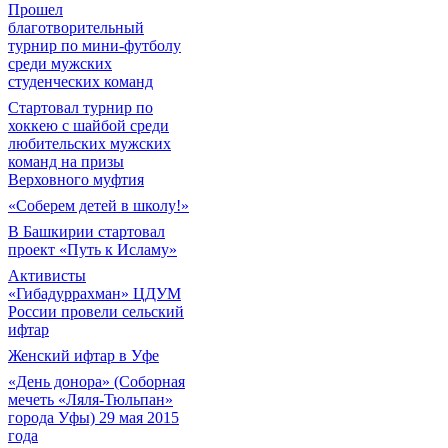
Прошел
благотворительный
турнир по мини-футболу
среди мужских
студенческих команд
Cтартовал турнир по
хоккею с шайбой среди
любительских мужских
команд на призы
Верховного муфтия
«Соберем детей в школу!»
В Башкирии стартовал
проект «Путь к Исламу»
Активисты
«Гибадуррахман» ЦДУМ
России провели сельский
ифтар
Женский ифтар в Уфе
«День донора» (Соборная
мечеть «Ляля-Тюльпан»
города Уфы) 29 мая 2015
года