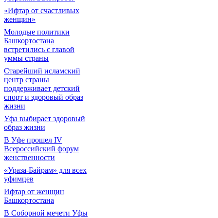
«Ифтар от счастливых
женщин»
Молодые политики
Башкортостана
встретились с главой
уммы страны
Старейший исламский
центр страны
поддерживает детский
спорт и здоровый образ
жизни
Уфа выбирает здоровый
образ жизни
В Уфе прошел IV
Всероссийский форум
женственности
«Ураза-Байрам» для всех
уфимцев
Ифтар от женщин
Башкортостана
В Соборной мечети Уфы