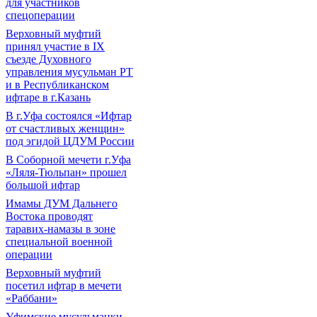
для участников
спецоперации
Верховный муфтий
принял участие в IХ
съезде Духовного
управления мусульман РТ
и в Республиканском
ифтаре в г.Казань
В г.Уфа состоялся «Ифтар
от счастливых женщин»
под эгидой ЦДУМ России
В Соборной мечети г.Уфа
«Ляля-Тюльпан» прошел
большой ифтар
Имамы ДУМ Дальнего
Востока проводят
таравих-намазы в зоне
специальной военной
операции
Верховный муфтий
посетил ифтар в мечети
«Раббани»
Уфимские мусульманки