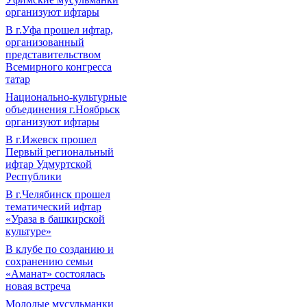
организуют ифтары
В г.Уфа прошел ифтар,
организованный
представительством
Всемирного конгресса
татар
Национально-культурные
объединения г.Ноябрьск
организуют ифтары
В г.Ижевск прошел
Первый региональный
ифтар Удмуртской
Республики
В г.Челябинск прошел
тематический ифтар
«Ураза в башкирской
культуре»
В клубе по созданию и
сохранению семьи
«Аманат» состоялась
новая встреча
Молодые мусульманки