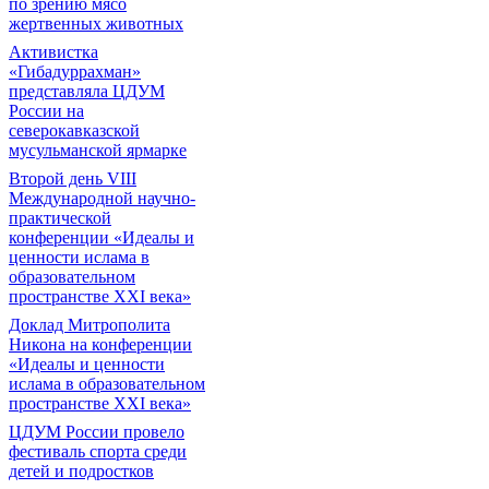
по зрению мясо
жертвенных животных
Активистка
«Гибадуррахман»
представляла ЦДУМ
России на
северокавказской
мусульманской ярмарке
Второй день VIII
Международной научно-
практической
конференции «Идеалы и
ценности ислама в
образовательном
пространстве XXI века»
Доклад Митрополита
Никона на конференции
«Идеалы и ценности
ислама в образовательном
пространстве XXI века»
ЦДУМ России провело
фестиваль спорта среди
детей и подростков