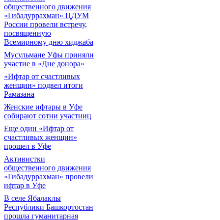
общественного движения
«Гибадуррахман» ЦДУМ
России провели встречу,
посвященную
Всемирному дню хиджаба
Мусульмане Уфы приняли
участие в «Дне донора»
«Ифтар от счастливых
женщин» подвел итоги
Рамазана
Женские ифтары в Уфе
собирают сотни участниц
Еще один «Ифтар от
счастливых женщин»
прошел в Уфе
Активистки
общественного движения
«Гибадуррахман» провели
ифтар в Уфе
В селе Ябалаклы
Республики Башкортостан
прошла гуманитарная