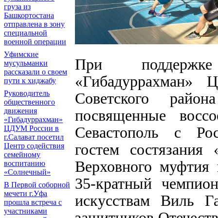
груза из
Башкортостана
отправлена в зону
специальной
военной операции
Уфимские
При поддержке
мусульманки
рассказали о своем
«Гибадуррахман»
пути к хиджабу
Руководитель
Советского район
общественного
движения
посвященные воссо
«Гибадуррахман»
Севастополь с Ро
ЦДУМ России в
г.Салават посетил
гостем состязания 
Центр содействия
семейному
Верховного муфтия 
воспитанию
«Солнечный»
35-кратный чемпио
В Первой соборной
мечети г.Уфа
искусствам Виль Г
прошла встреча с
участниками
защитников Отечест