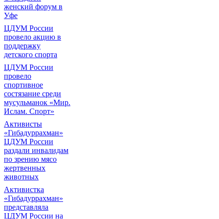
женский форум в
Уфе
ЦДУМ России
провело акцию в
поддержку
детского спорта
ЦДУМ России
провело
спортивное
состязание среди
мусульманок «Мир.
Ислам. Спорт»
Активисты
«Гибадуррахман»
ЦДУМ России
раздали инвалидам
по зрению мясо
жертвенных
животных
Активистка
«Гибадуррахман»
представляла
ЦДУМ России на