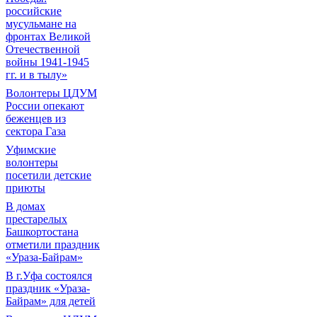
российские
мусульмане на
фронтах Великой
Отечественной
войны 1941-1945
гг. и в тылу»
Волонтеры ЦДУМ
России опекают
беженцев из
сектора Газа
Уфимские
волонтеры
посетили детские
приюты
В домах
престарелых
Башкортостана
отметили праздник
«Ураза-Байрам»
В г.Уфа состоялся
праздник «Ураза-
Байрам» для детей