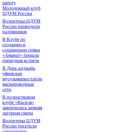
работу
Молодежный клуб
ЦДУМ России
Волонтеры ЦДУМ
России проводили
паломников
В Клубе по
созданию и
сохранению семьи
«Аманат» прошла
очередная встреча
В День хиджаба
уфимские
мусульманки плели
маскировочные
сети
В подростковом
клубе «Василя»
закончилась зимняя
лагерная смена
Волонтеры ЦДУМ
России посетили
социальные