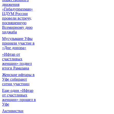
движения
«Гибадуррахман»
ЦДУМ России
провели встречу,
посвященную
Всемирному дню
хиджаба
Мусульмане Уфы
приняли участие в
«Дне донора»
«Ифтар от
счастливых
женщин» подвел
итоги Рамазана
Женские ифтары в
Уфе собирают
сотни участниц
Еще один «Ифтар
от счастливых
женщин» прошел в
Уфе
Активистки