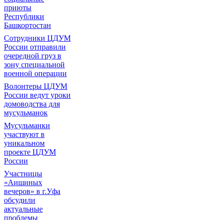
приюты
Республики
Башкортостан
Сотрудники ЦДУМ
России отправили
очередной груз в
зону специальной
военной операции
Волонтеры ЦДУМ
России ведут уроки
домоводства для
мусульманок
Мусульманки
участвуют в
уникальном
проекте ЦДУМ
России
Участницы
«Аишиных
вечеров» в г.Уфа
обсудили
актуальные
проблемы