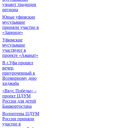
узнают традиции
региона
Юные уфимские
мусульмане
приняли участие в
«Зарнице»
Уфимские
мусульмане
участвуют в
проекте «Аманат»
В г.Уфа прошел
вечер,
приуроченный к
Всемирному дню
хиджаба
«Вкус Победы» –
проект ЦДУМ
России для детей
Башкортостана
Волонтеры ЦДУМ
России приняли
участие в