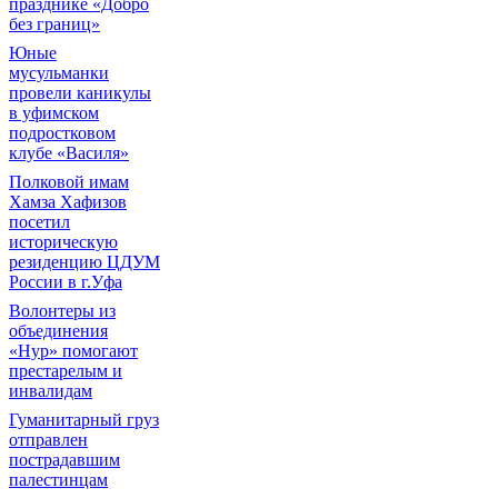
празднике «Добро
без границ»
Юные
мусульманки
провели каникулы
в уфимском
подростковом
клубе «Василя»
Полковой имам
Хамза Хафизов
посетил
историческую
резиденцию ЦДУМ
России в г.Уфа
Волонтеры из
объединения
«Нур» помогают
престарелым и
инвалидам
Гуманитарный груз
отправлен
пострадавшим
палестинцам