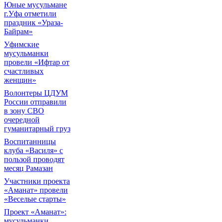
Юные мусульмане
г.Уфа отметили
праздник «Ураза-
Байрам»
Уфимские
мусульманки
провели «Ифтар от
счастливых
женщин»
Волонтеры ЦДУМ
России отправили
в зону СВО
очередной
гуманитарный груз
Воспитанницы
клуба «Василя» с
пользой проводят
месяц Рамазан
Участники проекта
«Аманат» провели
«Веселые старты»
Проект «Аманат»:
мусульманки