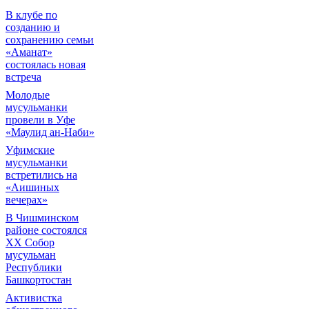
В клубе по
созданию и
сохранению семьи
«Аманат»
состоялась новая
встреча
Молодые
мусульманки
провели в Уфе
«Маулид ан-Наби»
Уфимские
мусульманки
встретились на
«Аишиных
вечерах»
В Чишминском
районе состоялся
XX Собор
мусульман
Республики
Башкортостан
Активистка