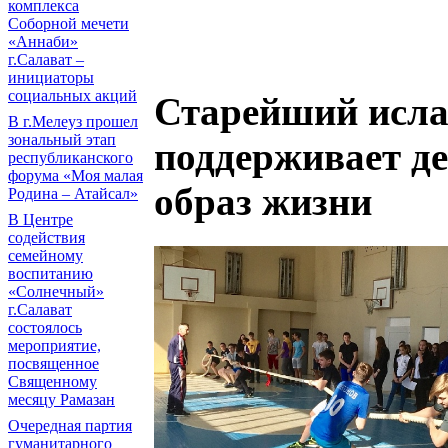
комплекса
Соборной мечети
«Аннаби»
г.Салават –
инициаторы
социальных акций
Старейший исла
В г.Мелеуз прошел
зональный этап
поддерживает де
республиканского
форума «Моя малая
образ жизни
Родина – Атайсал»
В Центре
содействия
семейному
воспитанию
«Солнечный»
г.Салават
состоялось
мероприятие,
посвященное
Священному
месяцу Рамазан
Очередная партия
гуманитарного