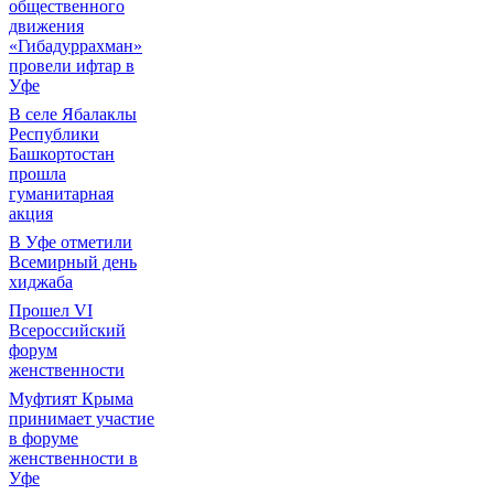
общественного
движения
«Гибадуррахман»
провели ифтар в
Уфе
В селе Ябалаклы
Республики
Башкортостан
прошла
гуманитарная
акция
В Уфе отметили
Всемирный день
хиджаба
Прошел VI
Всероссийский
форум
женственности
Муфтият Крыма
принимает участие
в форуме
женственности в
Уфе