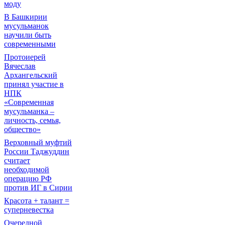
моду
В Башкирии
мусульманок
научили быть
современными
Протоиерей
Вячеслав
Архангельский
принял участие в
НПК
«Современная
мусульманка –
личность, семья,
общество»
Верховный муфтий
России Таджуддин
считает
необходимой
операцию РФ
против ИГ в Сирии
Красота + талант =
суперневестка
Очередной