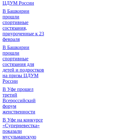
ЦДУМ России
В Башкирии
прошли
спортивные
состязания,
приуроченные к 23
февраля
В Башкирии
прошли
спортивные
состязания для
детей и подростков
на призы ЦДУМ
России
В Уфе прошел
третий
Всероссийский
форум
женственности
В Уфе на конкурсе
«Суперневестка»
показали
мусульманскую