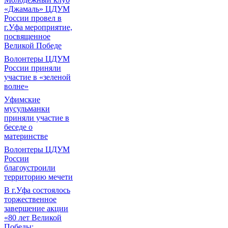
«Джамаль» ЦДУМ
России провел в
г.Уфа мероприятие,
посвященное
Великой Победе
Волонтеры ЦДУМ
России приняли
участие в «зеленой
волне»
Уфимские
мусульманки
приняли участие в
беседе о
материнстве
Волонтеры ЦДУМ
России
благоустроили
территорию мечети
В г.Уфа состоялось
торжественное
завершение акции
«80 лет Великой
Победы: