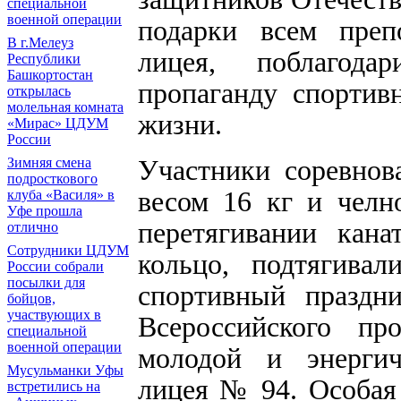
специальной
военной операции
подарки всем пре
В г.Мелеуз
лицея, поблагод
Республики
Башкортостан
пропаганду спортив
открылась
молельная комната
жизни.
«Мирас» ЦДУМ
России
Участники соревнов
Зимняя смена
подросткового
весом 16 кг и челн
клуба «Василя» в
Уфе прошла
перетягивании кана
отлично
Сотрудники ЦДУМ
кольцо, подтягивал
России собрали
посылки для
спортивный праздн
бойцов,
участвующих в
Всероссийского пр
специальной
военной операции
молодой и энергич
Мусульманки Уфы
лицея № 94. Особая 
встретились на