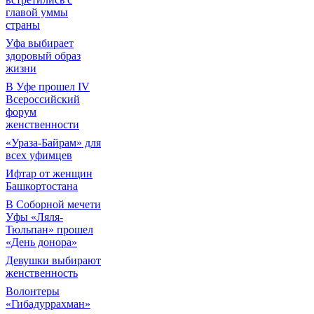
главой уммы
страны
Уфа выбирает
здоровый образ
жизни
В Уфе прошел IV
Всероссийский
форум
женственности
«Ураза-Байрам» для
всех уфимцев
Ифтар от женщин
Башкортостана
В Соборной мечети
Уфы «Ляля-
Тюльпан» прошел
«День донора»
Девушки выбирают
женственность
Волонтеры
«Гибадуррахман»