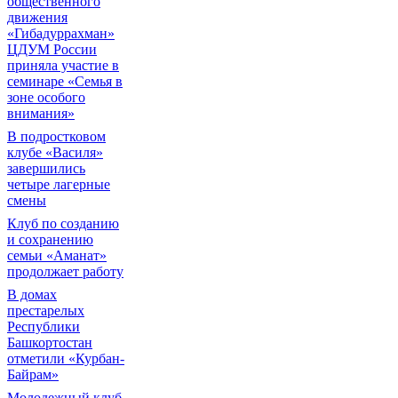
общественного
движения
«Гибадуррахман»
ЦДУМ России
приняла участие в
семинаре «Семья в
зоне особого
внимания»
В подростковом
клубе «Василя»
завершились
четыре лагерные
смены
Клуб по созданию
и сохранению
семьи «Аманат»
продолжает работу
В домах
престарелых
Республики
Башкортостан
отметили «Курбан-
Байрам»
Молодежный клуб