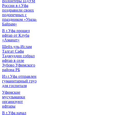
Волонтеры ЦДУМ
России в г.Уфа
поздравили своих
подопечных с
праздником «Ураза-
Байрам»
В г.Уфа прошел
ифтар от Клуба
«Аманат»
Шейх-уль-Ислам
Талгат Сафа
Таджуддин собрал
ифтар в селе
Зубово Уфимского
района РБ
Из г.Уфа отправлен
гуманитарный груз
для госпиталя
Уфимские
мусульманки
организуют
ифтары
В г.Уфа начал