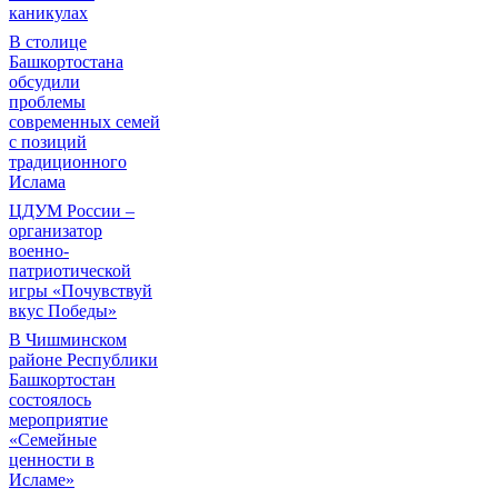
каникулах
В столице
Башкортостана
обсудили
проблемы
современных семей
с позиций
традиционного
Ислама
ЦДУМ России –
организатор
военно-
патриотической
игры «Почувствуй
вкус Победы»
В Чишминском
районе Республики
Башкортостан
состоялось
мероприятие
«Семейные
ценности в
Исламе»