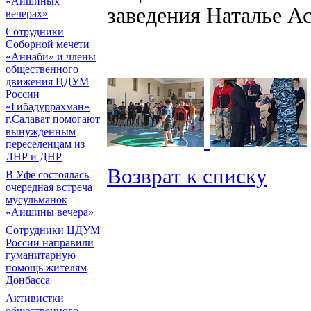
«Аишиных
заведения Наталье Ас
вечерах»
Сотрудники
Соборной мечети
«Аннаби» и члены
общественного
движения ЦДУМ
России
«Гибадуррахман»
г.Салават помогают
вынужденным
переселенцам из
ЛНР и ДНР
Возврат к списку
В Уфе состоялась
очередная встреча
мусульманок
«Аишины вечера»
Сотрудники ЦДУМ
России направили
гуманитарную
помощь жителям
Донбасса
Активистки
общественного