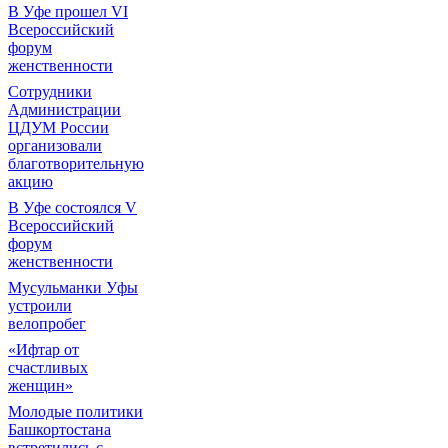
В Уфе прошел VI
Всероссийский
форум
женственности
Сотрудники
Администрации
ЦДУМ России
организовали
благотворительную
акцию
В Уфе состоялся V
Всероссийский
форум
женственности
Мусульманки Уфы
устроили
велопробег
«Ифтар от
счастливых
женщин»
Молодые политики
Башкортостана
встретились с