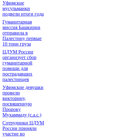
Уфимские
мусульманки
подвели итоги года
Гуманитарная
миссия Башкирии
отправила в
Палестину первые
10 тонн груза
ЦДУМ России
организует сбор
гуманитарной
помощи для
пострадавших
палестинцев
Уфимские девушки
провели
викторину,
посвященную
Пророку
Мухаммаду (с.а.с.)
Сотрудники ЦДУМ
России приняли
участие во