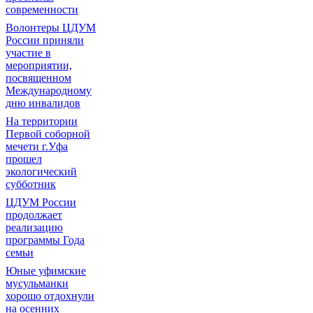
современности
Волонтеры ЦДУМ
России приняли
участие в
мероприятии,
посвященном
Международному
дню инвалидов
На территории
Первой соборной
мечети г.Уфа
прошел
экологический
субботник
ЦДУМ России
продолжает
реализацию
программы Года
семьи
Юные уфимские
мусульманки
хорошо отдохнули
на осенних