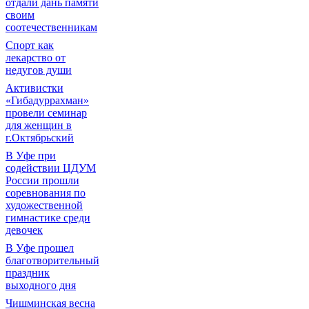
отдали дань памяти
своим
соотечественникам
Спорт как
лекарство от
недугов души
Активистки
«Гибадуррахман»
провели семинар
для женщин в
г.Октябрьский
В Уфе при
содействии ЦДУМ
России прошли
соревнования по
художественной
гимнастике среди
девочек
В Уфе прошел
благотворительный
праздник
выходного дня
Чишминская весна