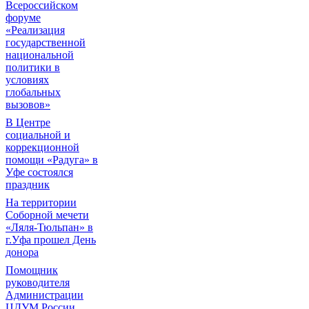
Всероссийском
форуме
«Реализация
государственной
национальной
политики в
условиях
глобальных
вызовов»
В Центре
социальной и
коррекционной
помощи «Радуга» в
Уфе состоялся
праздник
На территории
Соборной мечети
«Ляля-Тюльпан» в
г.Уфа прошел День
донора
Помощник
руководителя
Администрации
ЦДУМ России