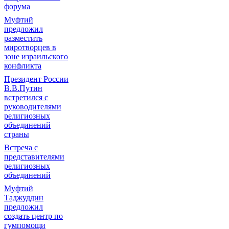
форума
Муфтий
предложил
разместить
миротворцев в
зоне израильского
конфликта
Президент России
В.В.Путин
встретился с
руководителями
религиозных
объединений
страны
Встреча с
представителями
религиозных
объединений
Муфтий
Таджуддин
предложил
создать центр по
гумпомощи