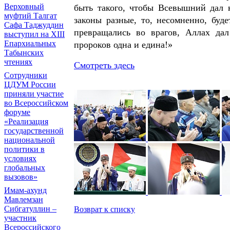
Верховный
быть такого, чтобы Всевышний дал к
муфтий Талгат
законы разные, то, несомненно, буд
Сафа Таджуддин
превращались во врагов, Аллах да
выступил на ХIII
Епархиальных
пророков одна и едина!»
Табынских
чтениях
Смотреть здесь
Сотрудники
ЦДУМ России
приняли участие
во Всероссийском
форуме
«Реализация
государственной
национальной
политики в
условиях
глобальных
вызовов»
Имам-ахунд
Мавлемзан
Сибгатуллин –
Возврат к списку
участник
Всероссийского