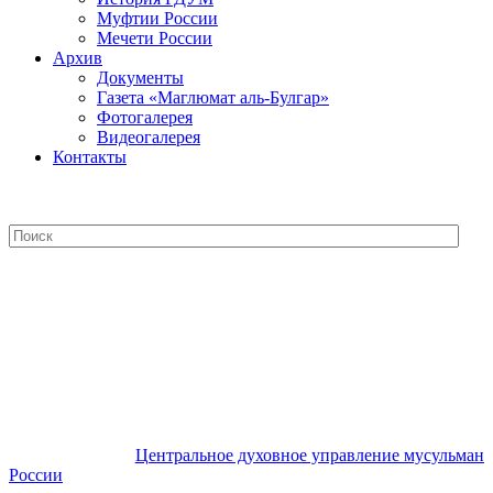
Муфтии России
Мечети России
Архив
Документы
Газета «Маглюмат аль-Булгар»
Фотогалерея
Видеогалерея
Контакты
Центральное духовное управление
мусульман России
Центральное духовное управление мусульман
России