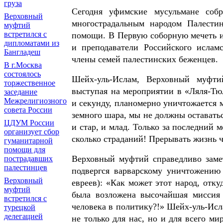
груза
Сегодня уфимские мусульмане собр
Верховный
многострадальным народом Палести
муфтий
встретился с
помощи. В Первую соборную мечеть и
дипломатами из
и преподаватели Российского ислам
Бангладеш
члены семей палестинских беженцев.
В г.Москва
состоялось
Шейх-уль-Ислам, Верховный муфти
торжественное
выступая на мероприятии в «Ляля-Тю
заседание
Межрелигиозного
и секунду, планомерно уничтожается 
совета России
земного шара, мы не должны оставать
ЦДУМ России
и стар, и млад. Только за последний 
организует сбор
сколько страданий! Прерывать жизнь 
гуманитарной
помощи для
Верховный муфтий справедливо замет
пострадавших
палестинцев
подвергся варварскому уничтожени
Верховный
евреев): «Как может этот народ, отк
муфтий
была возложена высочайшая миссия 
встретился с
человека в политику?!» Шейх-уль-Исл
турецкой
делегацией
не только для нас, но и для всего ми