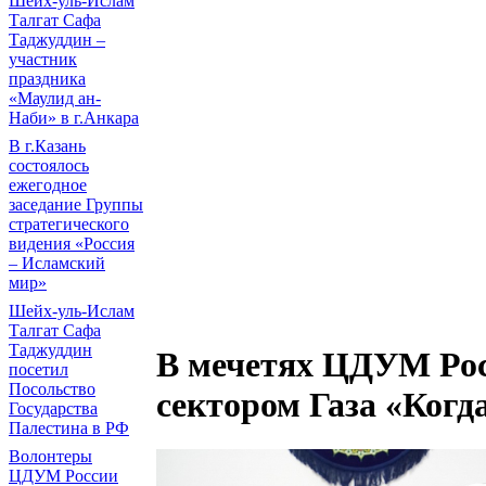
Шейх-уль-Ислам
Талгат Сафа
Таджуддин –
участник
праздника
«Маулид ан-
Наби» в г.Анкара
В г.Казань
состоялось
ежегодное
заседание Группы
стратегического
видения «Россия
– Исламский
мир»
Шейх-уль-Ислам
Талгат Сафа
Таджуддин
В мечетях ЦДУМ Рос
посетил
Посольство
сектором Газа «Когд
Государства
Палестина в РФ
Волонтеры
ЦДУМ России