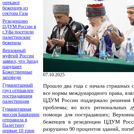
опекают
беженцев из
сектора Газа
Резиденцию
ЦДУМ России в
г.Уфа посетили
палестинские
беженцы
Верховный
муфтий России
заявил, что Запад
нарушает
Божественные
07.10.2025
заповеди
Гуманитарный
Прошло два года с начала страшных с
груз отправлен
все нормы международного права, взя
пострадавшим
ЦДУМ России поддержало решения П
палестинцам
проблемы; во всех региональных д
Гуманитарная
помощи для пострадавших; Верховн
миссия Башкирии
отправила в
беженцев в резиденции ЦДУМ России
Палестину
разрушено 90 процентов зданий, погиб
первые 10 тонн