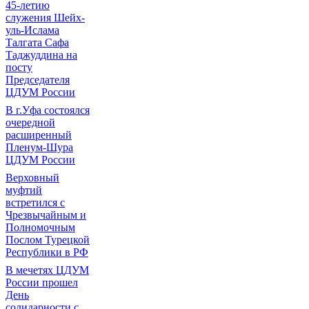
45-летию
служения Шейх-
уль-Ислама
Талгата Сафа
Таджуддина на
посту
Председателя
ЦДУМ России
В г.Уфа состоялся
очередной
расширенный
Пленум-Шура
ЦДУМ России
Верховный
муфтий
встретился с
Чрезвычайным и
Полномочным
Послом Турецкой
Республики в РФ
В мечетях ЦДУМ
России прошел
День
солидарности с