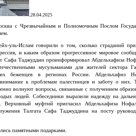
28.04.2025
Москва с Чрезвычайным и Полномочным Послом Госуда
лем.
йх-уль-Ислам говорили о том, сколько страданий при
грессия, и каким образом прогрессивное мировое сообщ
гат Сафа Таджуддин проинформировал Абдельхафиза Ноф
течественными мусульманами для жителей сектора Га
ких беженцев в регионах России. Абдельхафиз Н
 внимание к проблемам палестинцев и заботу о них. 
бенно волнуют вопросы, связанные с получением образо
лодых людей. Собеседники выразили надежду на дальн
й. Верховный муфтий пригласил Абдельхафиза Нофа
служения Талгата Сафа Таджуддина на посту руковод
ялись памятными подарками.