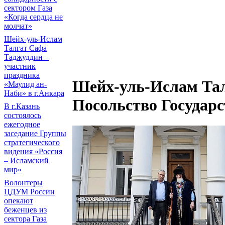
сектором Газа
«Когда сердца не
молчат»
Шейх-уль-Ислам
Талгат Сафа
Таджуддин –
участник
праздника
Шейх-уль-Ислам Тал
«Маулид ан-
Наби» в г.Анкара
Посольство Государ
В г.Казань
состоялось
ежегодное
заседание Группы
стратегического
видения «Россия
– Исламский
мир»
Волонтеры
ЦДУМ России
опекают
беженцев из
сектора Газа