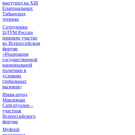
выступил на ХIII
Епархиальных
Табынских
чтениях
Сотрудники
ЦДУМ России
приняли участие
во Всероссийском
форуме
«Реализация
государственной
национальной
политики в
условиях
глобальных
вызовов»
Имам-ахунд
Мавлемзан
Сибгатуллин –
участник
Всероссийского
форума
Муфтий
предложил