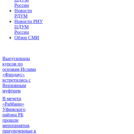
России
Новости
РДУМ
Новости РИУ
ЦДУМ
России
Обзор СМИ
Выпускницы
курсов по
основам Ислама
«Фирдаус»
встретились с
Верховным
муфтием
В мечети
«Раббани»
Уфимского
района РБ
прошли
мероприятия,
приуроченные к