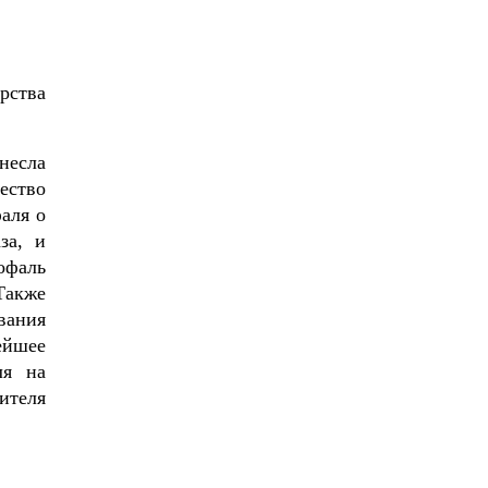
рства
несла
ество
аля о
за, и
офаль
Также
вания
ейшее
ля на
ителя