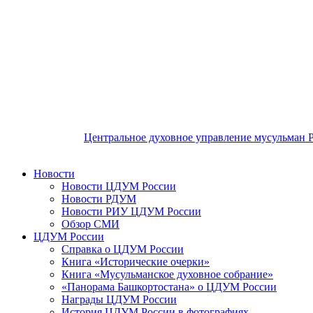
Центральное духовное управление мусульман 
Новости
Новости ЦДУМ России
Новости РДУМ
Новости РИУ ЦДУМ России
Обзор СМИ
ЦДУМ России
Справка о ЦДУМ России
Книга «Исторические очерки»
Книга «Мусульманское духовное собрание»
«Панорама Башкортостана» о ЦДУМ России
Награды ЦДУМ России
История ЦДУМ России в фотографиях