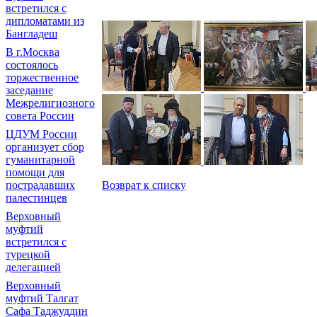
встретился с
дипломатами из
Бангладеш
В г.Москва
состоялось
торжественное
заседание
Межрелигиозного
совета России
ЦДУМ России
организует сбор
гуманитарной
помощи для
пострадавших
Возврат к списку
палестинцев
Верховный
муфтий
встретился с
турецкой
делегацией
Верховный
муфтий Талгат
Сафа Таджуддин