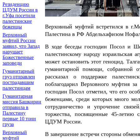
Резиденцию
ЦДУМ России в
г.Уфа посетили
палестинские
Верховный муфтий встретился в г.
беженцы
Палестина в РФ Абдельхафизом Нофа
Верховный
муфтий России
заявил, что Запад
В ходе беседы господин Посол и Ше
нарушает
палестинскому народу израильская а
Божественные
может остановить этот геноцид. Тал
заповеди
гуманитарной помощи, собранной о
Гуманитарный
рассказал о поддержке палестинс
груз отправлен
пострадавшим
поблагодарил Верховного муфтия за
палестинцам
господин Посол отметил, что его осо
Гуманитарная
беженцами, среди которых много мо
миссия Башкирии
сотрудничество и упрочение связе
отправила в
Палестину
торжества, посвященные 45-летию 
первые 10 тонн
ЦДУМ России.
груза
Верховный
В завершение встречи стороны обмен
муфтий