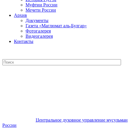
Муфтии России
Мечети России
Архив
Документы
Газета «Маглюмат аль-Булгар»
Фотогалерея
Видеогалерея
Контакты
Центральное духовное управление
мусульман России
Центральное духовное управление мусульман
России