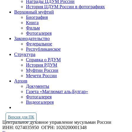
Награды ЦДУМ России
История ЦДУМ России в фотографиях
Верховный муфтий
Биография
Книга
Фильм
Фотогалерея
Законодательство
Федеральное
Республиканское
Структура
Справка о РДУМ
История РДУМ
Муфтии России
Мечети России
Архив
Документы
Газета «Маглюмат аль-Булгар»
Фотогалерея
Видеогалерея
Версия для ПК
Центральное духовное управление мусульман России
ИНН: 0274035950
ОГРН: 1020200001348