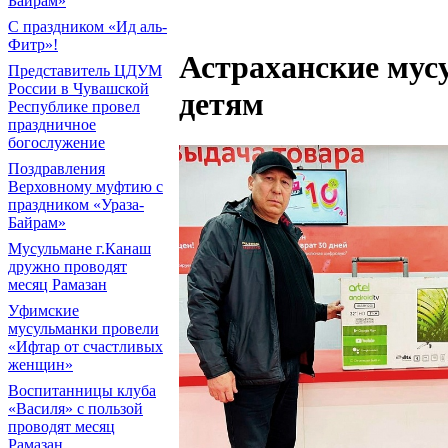
Байрам»
С праздником «Ид аль-
Фитр»!
Астраханские мус
Представитель ЦДУМ
России в Чувашской
детям
Республике провел
праздничное
богослужение
Поздравления
Верховному муфтию с
праздником «Ураза-
Байрам»
Мусульмане г.Канаш
дружно проводят
месяц Рамазан
Уфимские
мусульманки провели
«Ифтар от счастливых
женщин»
Воспитанницы клуба
«Василя» с пользой
проводят месяц
Рамазан