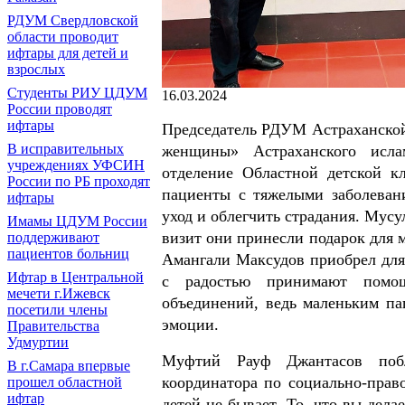
РДУМ Свердловской
области проводит
ифтары для детей и
взрослых
Студенты РИУ ЦДУМ
16.03.2024
России проводят
ифтары
Председатель РДУМ Астраханской
В исправительных
женщины» Астраханского исл
учреждениях УФСИН
отделение Областной детской к
России по РБ проходят
пациенты с тяжелыми заболеван
ифтары
уход и облегчить страдания. Мусу
Имамы ЦДУМ России
визит они принесли подарок для
поддерживают
пациентов больниц
Амангали Максудов приобрел для 
Ифтар в Центральной
с радостью принимают помощ
мечети г.Ижевск
объединений, ведь маленьким п
посетили члены
эмоции.
Правительства
Удмуртии
Муфтий Рауф Джантасов побл
В г.Самара впервые
координатора по социально-прав
прошел областной
ифтар
детей не бывает. То, что вы дела