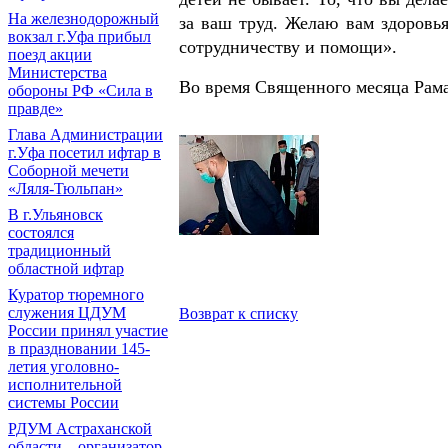
На железнодорожный
за ваш труд. Желаю вам здоровь
вокзал г.Уфа прибыл
сотрудничеству и помощи».
поезд акции
Министерства
Во время Священного месяца Рама
обороны РФ «Сила в
правде»
Глава Администрации
г.Уфа посетил ифтар в
Соборной мечети
«Ляля-Тюльпан»
В г.Ульяновск
состоялся
традиционный
областной ифтар
Куратор тюремного
служения ЦДУМ
Возврат к списку
России принял участие
в праздновании 145-
летия уголовно-
исполнительной
системы России
РДУМ Астраханской
области – организатор