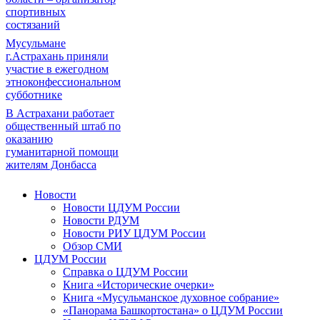
спортивных
состязаний
Мусульмане
г.Астрахань приняли
участие в ежегодном
этноконфессиональном
субботнике
В Астрахани работает
общественный штаб по
оказанию
гуманитарной помощи
жителям Донбасса
Новости
Новости ЦДУМ России
Новости РДУМ
Новости РИУ ЦДУМ России
Обзор СМИ
ЦДУМ России
Справка о ЦДУМ России
Книга «Исторические очерки»
Книга «Мусульманское духовное собрание»
«Панорама Башкортостана» о ЦДУМ России