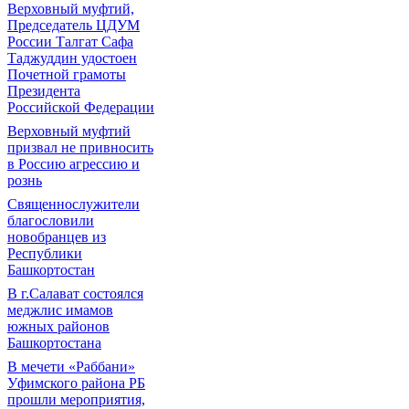
Верховный муфтий,
Председатель ЦДУМ
России Талгат Сафа
Таджуддин удостоен
Почетной грамоты
Президента
Российской Федерации
Верховный муфтий
призвал не привносить
в Россию агрессию и
рознь
Священнослужители
благословили
новобранцев из
Республики
Башкортостан
В г.Салават состоялся
меджлис имамов
южных районов
Башкортостана
В мечети «Раббани»
Уфимского района РБ
прошли мероприятия,