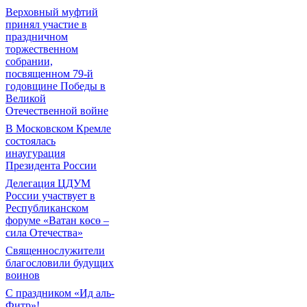
Верховный муфтий
принял участие в
праздничном
торжественном
собрании,
посвященном 79-й
годовщине Победы в
Великой
Отечественной войне
В Московском Кремле
состоялась
инаугурация
Президента России
Делегация ЦДУМ
России участвует в
Республиканском
форуме «Ватан көсө –
сила Отечества»
Священнослужители
благословили будущих
воинов
С праздником «Ид аль-
Фитр»!