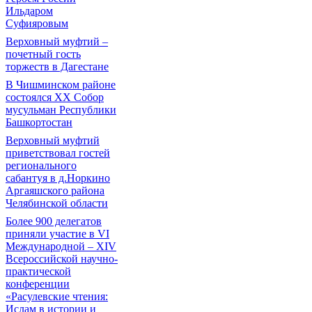
Ильдаром
Суфияровым
Верховный муфтий –
почетный гость
торжеств в Дагестане
В Чишминском районе
состоялся XX Собор
мусульман Республики
Башкортостан
Верховный муфтий
приветствовал гостей
регионального
сабантуя в д.Норкино
Аргаяшского района
Челябинской области
Более 900 делегатов
приняли участие в VI
Международной – ХIV
Всероссийской научно-
практической
конференции
«Расулевские чтения:
Ислам в истории и