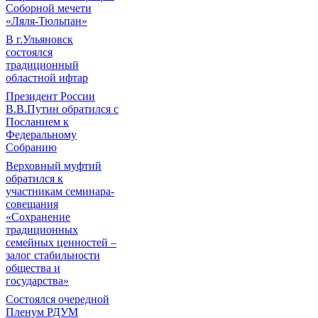
Соборной мечети
«Ляля-Тюльпан»
В г.Ульяновск
состоялся
традиционный
областной ифтар
Президент России
В.В.Путин обратился с
Посланием к
Федеральному
Собранию
Верховный муфтий
обратился к
участникам семинара-
совещания
«Сохранение
традиционных
семейных ценностей –
залог стабильности
общества и
государства»
Состоялся очередной
Пленум РДУМ