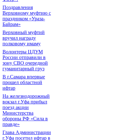
Поздравления
Верховному муфтию с
праздником «Ураза-
Байрам»
Верховный муфтий
вручил награду
полковому имаму
Волонтеры ЦДУМ
России отправили в
зону СВО очередной
гуманитарный груз
В г.Самара впервые
прошел областной
ифтар
На железнодорожный
вокзал г.Уфа прибыл
поезд акции
Министерства
обороны РФ «Сила в
правде»
Глава Администрации
г.Уфа посетил ифтар в