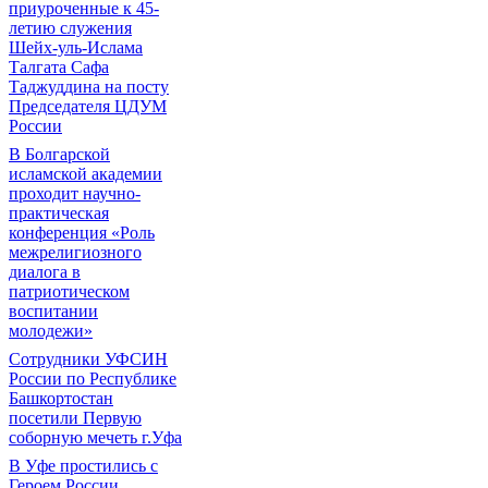
приуроченные к 45-
летию служения
Шейх-уль-Ислама
Талгата Сафа
Таджуддина на посту
Председателя ЦДУМ
России
В Болгарской
исламской академии
проходит научно-
практическая
конференция «Роль
межрелигиозного
диалога в
патриотическом
воспитании
молодежи»
Сотрудники УФСИН
России по Республике
Башкортостан
посетили Первую
соборную мечеть г.Уфа
В Уфе простились с
Героем России