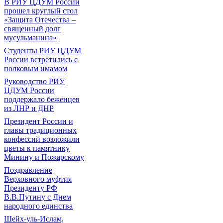
В РИУ ЦДУМ России
прошел круглый стол
«Защита Отечества –
священный долг
мусульманина»
Студенты РИУ ЦДУМ
России встретились с
полковым имамом
Руководство РИУ
ЦДУМ России
поддержало беженцев
из ЛНР и ДНР
Президент России и
главы традиционных
конфессий возложили
цветы к памятнику
Минину и Пожарскому
Поздравление
Верховного муфтия
Президенту РФ
В.В.Путину с Днем
народного единства
Шейх-уль-Ислам,