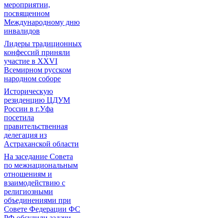
мероприятии,
посвященном
Международному дню
инвалидов
Лидеры традиционных
конфессий приняли
участие в XXVI
Всемирном русском
народном соборе
Историческую
резиденцию ЦДУМ
России в г.Уфа
посетила
правительственная
делегация из
Астраханской области
На заседание Совета
по межнациональным
отношениям и
взаимодействию с
религиозными
объединениями при
Совете Федерации ФС
РФ обсудили задачи