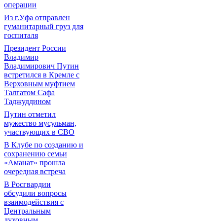
операции
Из г.Уфа отправлен
гуманитарный груз для
госпиталя
Президент России
Владимир
Владимирович Путин
встретился в Кремле с
Верховным муфтием
Талгатом Сафа
Таджуддином
Путин отметил
мужество мусульман,
участвующих в СВО
В Клубе по созданию и
сохранению семьи
«Аманат» прошла
очередная встреча
В Росгвардии
обсудили вопросы
взаимодействия с
Центральным
духовным