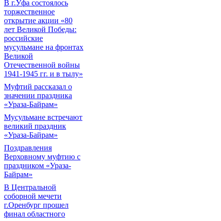
В г.Уфа состоялось
торжественное
открытие акции «80
лет Великой Победы:
российские
мусульмане на фронтах
Великой
Отечественной войны
1941-1945 гг. и в тылу»
Муфтий рассказал о
значении праздника
«Ураза-Байрам»
Мусульмане встречают
великий праздник
«Ураза-Байрам»
Поздравления
Верховному муфтию с
праздником «Ураза-
Байрам»
В Центральной
соборной мечети
г.Оренбург прошел
финал областного