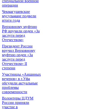
специальной военной
операции
Чекмагушевские
мусульмане подвели
итоги года
Верховному муфтию
РФ вручили орден «За
заслуги перед
Отечеством»
Президент России
вручил Верховному
муфтию орден «За
заслуги перед
Отечеством» II
степени
Участницы «Аишиных
вечеров» в г.Уфа
обсудили актуальные
проблемы
современности
Волонтеры ЦДУМ
России приняли
участие в