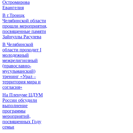
Остромирова
Евангелия
В г.Троицк
Челябинской области
прошли мероприятия,
посвященные памяти
Зайнуллы Расулева
В Челябинской
области проходит I
молодежный
межрелигиозный
(православно-
мусульманский)
тренинг «Урал –
территория мира и
согласия»
На Пленуме ЦДУМ
России обсудили
выполнение
программы
мероприятий,
посвященных Году
семьи