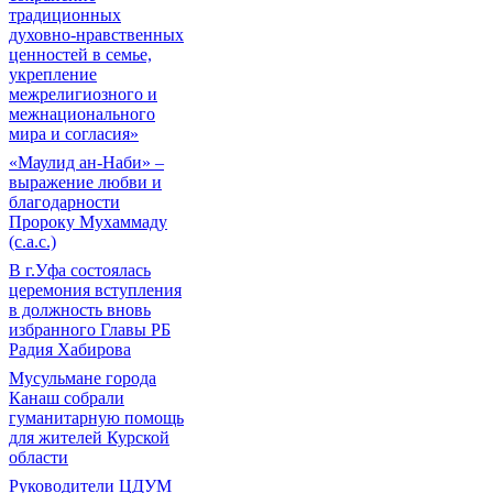
традиционных
духовно-нравственных
ценностей в семье,
укрепление
межрелигиозного и
межнационального
мира и согласия»
«Маулид ан-Наби» –
выражение любви и
благодарности
Пророку Мухаммаду
(с.а.с.)
В г.Уфа состоялась
церемония вступления
в должность вновь
избранного Главы РБ
Радия Хабирова
Мусульмане города
Канаш собрали
гуманитарную помощь
для жителей Курской
области
Руководители ЦДУМ