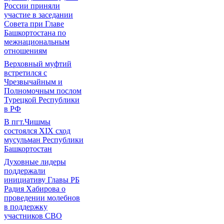
России приняли
участие в заседании
Совета при Главе
Башкортостана по
межнациональным
отношениям
Верховный муфтий
встретился с
Чрезвычайным и
Полномочным послом
Турецкой Республики
в РФ
В пгт.Чишмы
состоялся XIX сход
мусульман Республики
Башкортостан
Духовные лидеры
поддержали
инициативу Главы РБ
Радия Хабирова о
проведении молебнов
в поддержку
участников СВО