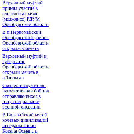
Верховный муфтий
принял участие в
очередном съезде
(меджлисе) РДУМ
Оренбургской области
В п.Первомайский
Оренбургского района
Оренбургской области
открылась мечеть
Верховный муфтий и
губернатор
Оренбургской области
открыли мечеть в
п.Тюльган
Священнослужители
напутствовали бойцов,
отправляющихся в
зону специальной
военной операции
В Евразийский музей
кочевых цивилизаций
переданы копии
Корана Османа и