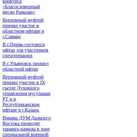
конкурса
«Благословенный
месяц Рамазан»
Верховный муфтий
принял участие в
областном ифтаре в
г.Самара
В г.Пермь состоялся
ифтар для участников
спецоперации
В г.Ульяновск прошел
областной ифтар
Верховный муфтий
принял участие в IХ
съезде Духовного
управления мусульман
РТ и в
Республиканском
ифтаре в г.Казань
Имамы ДУМ Дальнего
Востока проводят
таравих-намазы в зоне
специальной военной