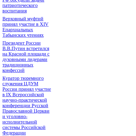
патриотического
воспитания
Верховный муфтий
принял участие в ХIV
Епархиальных
Табынских чтениях
Президент России
В.В.Путин встретился
на Красной площади с
духовными лидерами
традиционных
конфессий
Куратор тюремного
служения ЦДУМ
России принял участие
в IX Всероссийской
научно-практической
конференции Русской
Православной Церкви
и уголовно-
исполнительной
системы Российской
Федерации