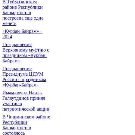
В Туймазинском
районе Республики
Башкортостан
построена еще одна
мечеть
«Курбан-Байрам» –
2024
Поздравления
Верховному муфтию с
праздником «Курбан-
Байрам»
Поздравление
Президиума ЦДУМ
России с праздником
«Курбан-Байрам»
Имам-ахунд Наиль
Галяутдинов принял
участие в
патриотической акции
В Чишминском районе
Республики
Башкортостан
состоялось