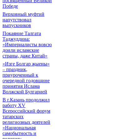
посвященный Великой
Победе
Верховный муфтий
напутствовал
выпускников
Покаяние Талгата
Таджуддина:
«Империалисты вовсю
доили исламские
страны, даже Китай»
«Изге Болгар җыены»
– праздник,
приуроченный к
очередной годовщине
принятия Ислама
Волжской Булгарией
В г.Казань продолжил
работу XV
Всероссийский форум
татарских
религиозных деятелей
«Национальная
самобытность и
религия»