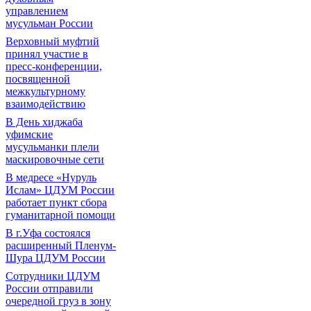
управлением
мусульман России
Верховный муфтий
принял участие в
пресс-конференции,
посвященной
межкультурному
взаимодействию
В День хиджаба
уфимские
мусульманки плели
маскировочные сети
В медресе «Нуруль
Ислам» ЦДУМ России
работает пункт сбора
гуманитарной помощи
В г.Уфа состоялся
расширенный Пленум-
Шура ЦДУМ России
Сотрудники ЦДУМ
России отправили
очередной груз в зону