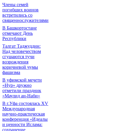
Члены семей
погибших воинов
встретились со
священнослужителями
В Башкортостане
отмечают День
Республики
Талгат Таджуддин:
Над человечеством
сгущаются тучи
возрождения
коричневой чумы
фашизма
В уфимской мечети
«Нур» дружно
отметили праздник
«Маулид ан-Наби»
В г.Уфа состоялась XV
Международная
научно-практическая
конференция «Идеалы
и ценности Ислама:
сохранение