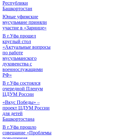
Республики
Башкортостан
Юные уфимские
мусульмане приняли
участие в «Зарнице»
В г.Уфа прошел
круглый стол
«Актуальные вопросы
по работе
мусульманского
духовенства с
военнослужащими
РФ»
В г.Уфа состоялся
очередной Пленум
ЦДУМ России
«Вкус Победы» –
проект ЦДУМ России
для детей
Башкортостана
В г.Уфа прошло
совещание «Проблемы
повышения