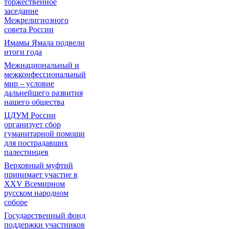
торжественное
заседание
Межрелигиозного
совета России
Имамы Ямала подвели
итоги года
Межнациональный и
межконфессиональный
мир – условие
дальнейшего развития
нашего общества
ЦДУМ России
организует сбор
гуманитарной помощи
для пострадавших
палестинцев
Верховный муфтий
принимает участие в
XXV Всемирном
русском народном
соборе
Государственный фонд
поддержки участников