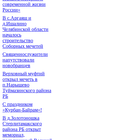
современной жизни
России»
В с.Аргаяш и
д.Ишалино
Челябинской области
началось
строительство
Соборных мечетей
Священнослужители
напутствовали
новобранцев
Верховный муфтий
открыл мечеть в
п.Нарышево
Туймазинского района
РБ
С праздником
«Курбан-Байрам»!
В д.Золотоношка
Стерлитамакского
района РБ открыт
мемориал,