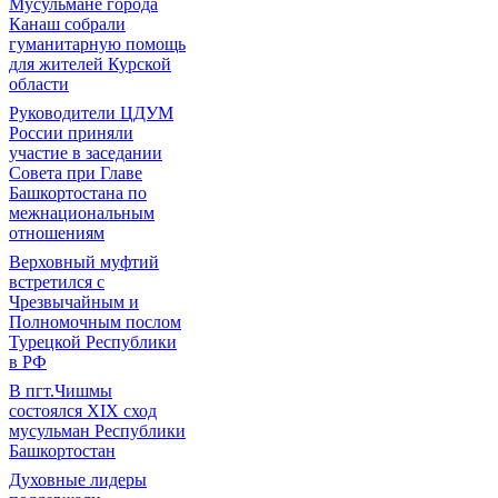
Мусульмане города
Канаш собрали
гуманитарную помощь
для жителей Курской
области
Руководители ЦДУМ
России приняли
участие в заседании
Совета при Главе
Башкортостана по
межнациональным
отношениям
Верховный муфтий
встретился с
Чрезвычайным и
Полномочным послом
Турецкой Республики
в РФ
В пгт.Чишмы
состоялся XIX сход
мусульман Республики
Башкортостан
Духовные лидеры