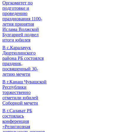
Оргкомитет по
подготовке и
проведению
празднования 1100-
летия принятия
Ислама Волжской
Булгарией подвел
итоги юбилея
В с.Каралачук
Дюртюлинского
района РБ состоялся
праздник,
посвященный 30-
летию мечети
В г.Канаш Чувашской
Республики
торжественно
отметили юбилей
Соборной мечети
В г.Салават РБ
состоялась
конференция
«Религиозная
деятельность имамов,