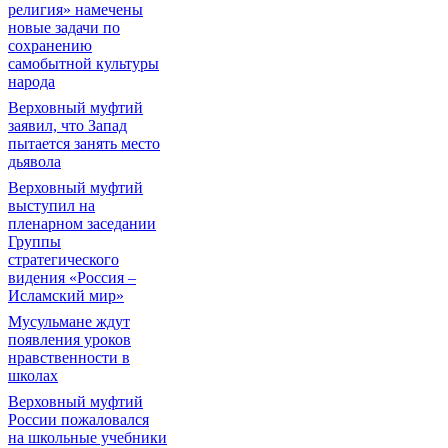
религия» намечены
новые задачи по
сохранению
самобытной культуры
народа
Верховный муфтий
заявил, что Запад
пытается занять место
дьявола
Верховный муфтий
выступил на
пленарном заседании
Группы
стратегического
видения «Россия –
Исламский мир»
Мусульмане ждут
появления уроков
нравственности в
школах
Верховный муфтий
России пожаловался
на школьные учебники