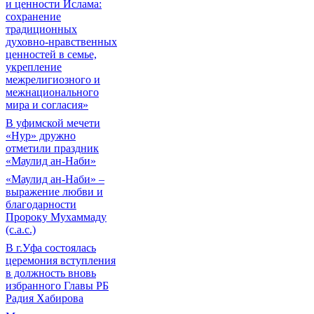
и ценности Ислама:
сохранение
традиционных
духовно-нравственных
ценностей в семье,
укрепление
межрелигиозного и
межнационального
мира и согласия»
В уфимской мечети
«Нур» дружно
отметили праздник
«Маулид ан-Наби»
«Маулид ан-Наби» –
выражение любви и
благодарности
Пророку Мухаммаду
(с.а.с.)
В г.Уфа состоялась
церемония вступления
в должность вновь
избранного Главы РБ
Радия Хабирова