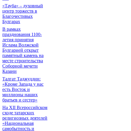
«Тауба» – духовный
центр торжеств в
Благочестивых
Булгарах
В рамках
празднования 1100-
летия принятия
Ислама Волжской
Булгарией открыт
памятный камень на
месте строительства
Соборной мечети
Казани
Талгат Таджуддин:
«Кроме Запада у нас
есть Восток и
миллионы наших
братьев и сестер»
На XII Всероссийском
сходе татарских
религиозных деятелей
«Национальная
самобытность и