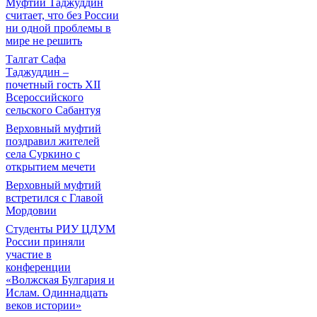
Муфтий Таджуддин
считает, что без России
ни одной проблемы в
мире не решить
Талгат Сафа
Таджуддин –
почетный гость XII
Всероссийского
сельского Сабантуя
Верховный муфтий
поздравил жителей
села Суркино с
открытием мечети
Верховный муфтий
встретился с Главой
Мордовии
Студенты РИУ ЦДУМ
России приняли
участие в
конференции
«Волжская Булгария и
Ислам. Одиннадцать
веков истории»