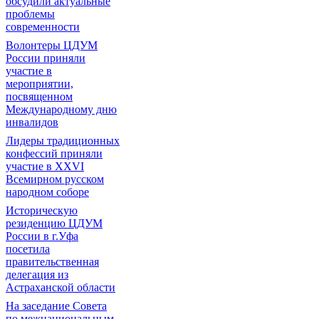
обсудили актуальные
проблемы
современности
Волонтеры ЦДУМ
России приняли
участие в
мероприятии,
посвященном
Международному дню
инвалидов
Лидеры традиционных
конфессий приняли
участие в XXVI
Всемирном русском
народном соборе
Историческую
резиденцию ЦДУМ
России в г.Уфа
посетила
правительственная
делегация из
Астраханской области
На заседание Совета
по межнациональным