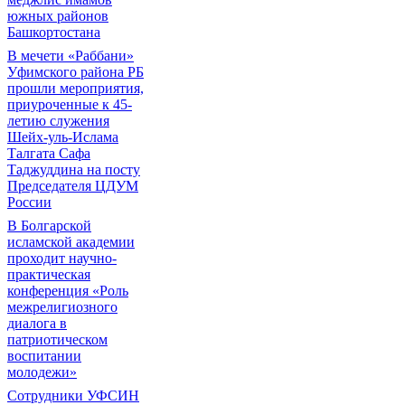
южных районов
Башкортостана
В мечети «Раббани»
Уфимского района РБ
прошли мероприятия,
приуроченные к 45-
летию служения
Шейх-уль-Ислама
Талгата Сафа
Таджуддина на посту
Председателя ЦДУМ
России
В Болгарской
исламской академии
проходит научно-
практическая
конференция «Роль
межрелигиозного
диалога в
патриотическом
воспитании
молодежи»
Сотрудники УФСИН