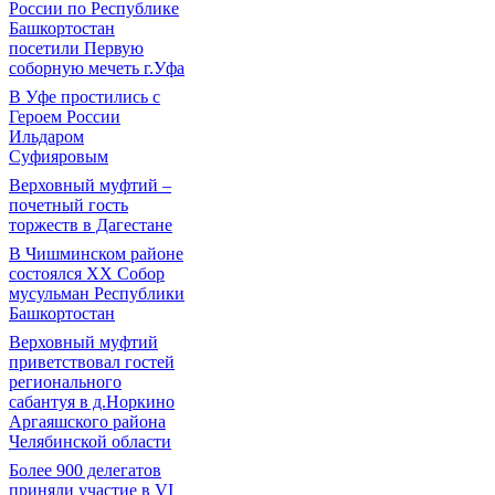
России по Республике
Башкортостан
посетили Первую
соборную мечеть г.Уфа
В Уфе простились с
Героем России
Ильдаром
Суфияровым
Верховный муфтий –
почетный гость
торжеств в Дагестане
В Чишминском районе
состоялся XX Собор
мусульман Республики
Башкортостан
Верховный муфтий
приветствовал гостей
регионального
сабантуя в д.Норкино
Аргаяшского района
Челябинской области
Более 900 делегатов
приняли участие в VI