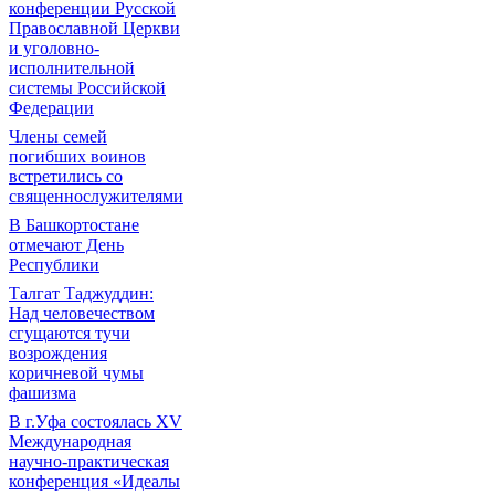
конференции Русской
Православной Церкви
и уголовно-
исполнительной
системы Российской
Федерации
Члены семей
погибших воинов
встретились со
священнослужителями
В Башкортостане
отмечают День
Республики
Талгат Таджуддин:
Над человечеством
сгущаются тучи
возрождения
коричневой чумы
фашизма
В г.Уфа состоялась XV
Международная
научно-практическая
конференция «Идеалы