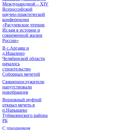
Международной – ХIV
Всероссийской
научно-практической
конференции
«Расулевские чтения:
Ислам в истории и
современной жизни
России»
В с.Аргаяш и
д.Ишалино
Челябинской области
началось
строительство
Соборных мечетей
Священнослужители
напутствовали
новобранцев
Верховный муфтий
открыл мечеть в
п.Нарышево
Туймазинского района
РБ
С праздником