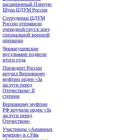
расширенный Пленум-
Шура ЦДУМ России
Сотрудники ЦДУМ
России отправили
очередной груз в зону
специальной военной
операции
Чекмагушевские
мусульмане подвели
итоги года
Президент России
вручил Верховному
муфтию орден «За
заслуги перед
Отечеством» II
степени
Верховному муфтию
РФ вручили орден «За
заслуги перед
Отечеством»
Участницы «Аишиных
вечеров» в г.Уфа