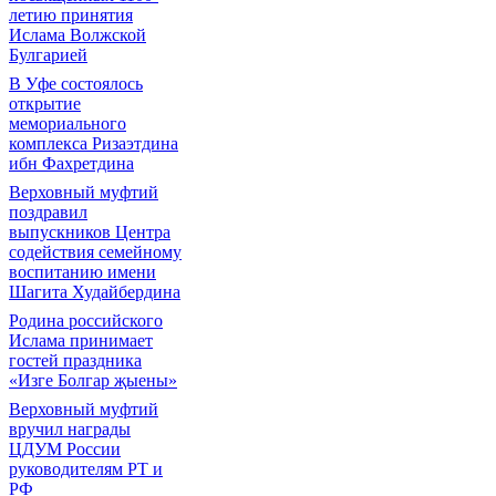
летию принятия
Ислама Волжской
Булгарией
В Уфе состоялось
открытие
мемориального
комплекса Ризаэтдина
ибн Фахретдина
Верховный муфтий
поздравил
выпускников Центра
содействия семейному
воспитанию имени
Шагита Худайбердина
Родина российского
Ислама принимает
гостей праздника
«Изге Болгар җыены»
Верховный муфтий
вручил награды
ЦДУМ России
руководителям РТ и
РФ