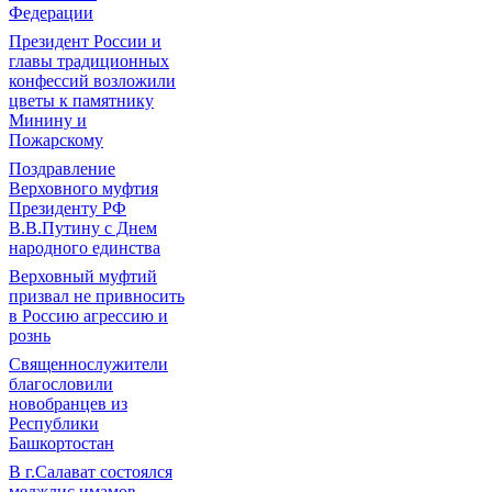
Федерации
Президент России и
главы традиционных
конфессий возложили
цветы к памятнику
Минину и
Пожарскому
Поздравление
Верховного муфтия
Президенту РФ
В.В.Путину с Днем
народного единства
Верховный муфтий
призвал не привносить
в Россию агрессию и
рознь
Священнослужители
благословили
новобранцев из
Республики
Башкортостан
В г.Салават состоялся
меджлис имамов