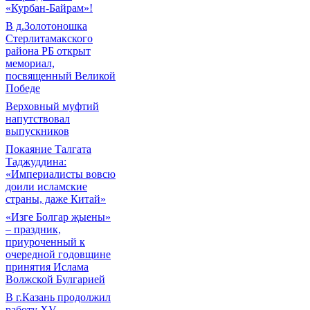
«Курбан-Байрам»!
В д.Золотоношка
Стерлитамакского
района РБ открыт
мемориал,
посвященный Великой
Победе
Верховный муфтий
напутствовал
выпускников
Покаяние Талгата
Таджуддина:
«Империалисты вовсю
доили исламские
страны, даже Китай»
«Изге Болгар җыены»
– праздник,
приуроченный к
очередной годовщине
принятия Ислама
Волжской Булгарией
В г.Казань продолжил
работу XV