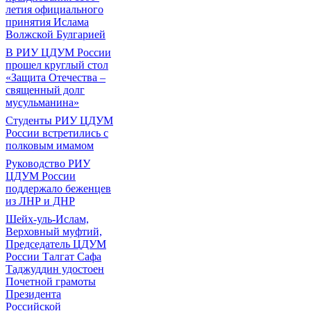
летия официального
принятия Ислама
Волжской Булгарией
В РИУ ЦДУМ России
прошел круглый стол
«Защита Отечества –
священный долг
мусульманина»
Студенты РИУ ЦДУМ
России встретились с
полковым имамом
Руководство РИУ
ЦДУМ России
поддержало беженцев
из ЛНР и ДНР
Шейх-уль-Ислам,
Верховный муфтий,
Председатель ЦДУМ
России Талгат Сафа
Таджуддин удостоен
Почетной грамоты
Президента
Российской