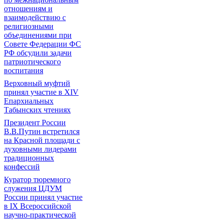
отношениям и
взаимодействию с
религиозными
объединениями при
Совете Федерации ФС
РФ обсудили задачи
патриотического
воспитания
Верховный муфтий
принял участие в ХIV
Епархиальных
Табынских чтениях
Президент России
В.В.Путин встретился
на Красной площади с
духовными лидерами
традиционных
конфессий
Куратор тюремного
служения ЦДУМ
России принял участие
в IX Всероссийской
научно-практической