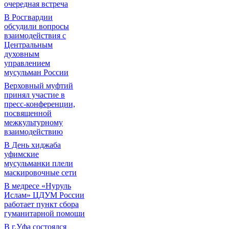
очередная встреча
В Росгвардии
обсудили вопросы
взаимодействия с
Центральным
духовным
управлением
мусульман России
Верховный муфтий
принял участие в
пресс-конференции,
посвященной
межкультурному
взаимодействию
В День хиджаба
уфимские
мусульманки плели
маскировочные сети
В медресе «Нуруль
Ислам» ЦДУМ России
работает пункт сбора
гуманитарной помощи
В г.Уфа состоялся