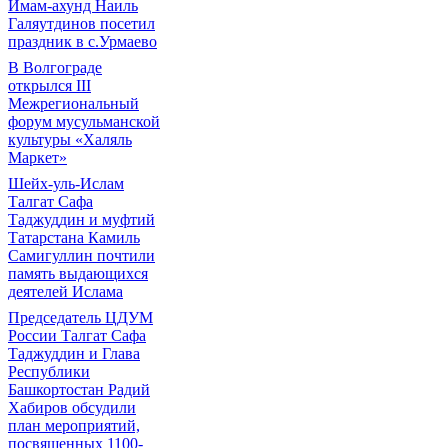
Имам-ахунд Наиль
Галяутдинов посетил
праздник в с.Урмаево
В Волгограде
открылся III
Межрегиональный
форум мусульманской
культуры «Халяль
Маркет»
Шейх-уль-Ислам
Талгат Сафа
Таджуддин и муфтий
Татарстана Камиль
Самигуллин почтили
память выдающихся
деятелей Ислама
Председатель ЦДУМ
России Талгат Сафа
Таджуддин и Глава
Республики
Башкортостан Радий
Хабиров обсудили
план мероприятий,
посвященных 1100-