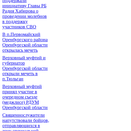
поддержали
инициативу Главы РБ
Радия Хабирова о
проведении молебнов
в поддержку
участников СВО
В п.Первомайский
Оренбургского района
Оренбургской области
открылась мечеть
Верховный муфтий и
губернатор
Оренбургской области
открыли мечеть в
п.Тюльган
Верховный муфтий
принял участие в
очередном съезде
(меджлисе) РДУМ
Оренбургской области
Священнослужители
напутствовали бойцов,
отправляющихся в
зону специальной