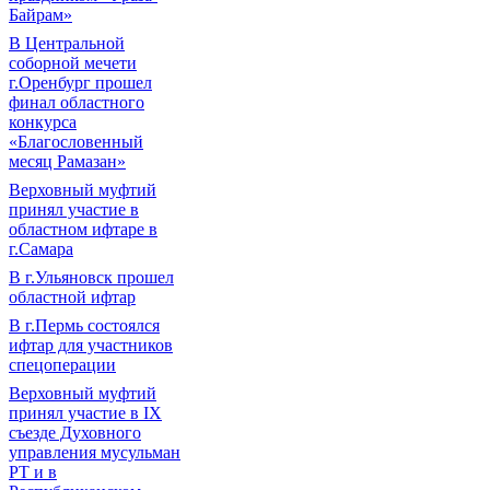
Байрам»
В Центральной
соборной мечети
г.Оренбург прошел
финал областного
конкурса
«Благословенный
месяц Рамазан»
Верховный муфтий
принял участие в
областном ифтаре в
г.Самара
В г.Ульяновск прошел
областной ифтар
В г.Пермь состоялся
ифтар для участников
спецоперации
Верховный муфтий
принял участие в IХ
съезде Духовного
управления мусульман
РТ и в