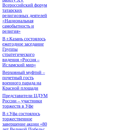
Всероссийский форум
татарских
религиозных деятелей
«Национальная
самобытность и
религия»
В г.Казань состоялось
ежегодное заседание
Группы
стратегического
видения «Россия –
Исламский мир»
Верховный муфтий –
почетный гость
военного парада на
Красной площади
Представители ЦДУМ
России – участники
торжеств в Уфе
В г.Уфа состоялось
торжественное
завершение акции «80
лет Великой Победы: