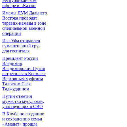
Республиканском
ифтаре в г.Казань
Имамы ДУМ Дальнего
Востока проводят
таравих-намазы в зоне
специальной военной
операции
Из г.Уфа отправлен
гуманитарный груз
для госпиталя
Президент России
Владимир
Владимирович Путин
встретился в Кремле с
Верховным муфтием
Талгатом Сафа
Таджуддином
Путин отметил
мужество мусульман,
участвующих в СВО
В Клубе по созданию
и сохранению семьи
«Аманат» прошла