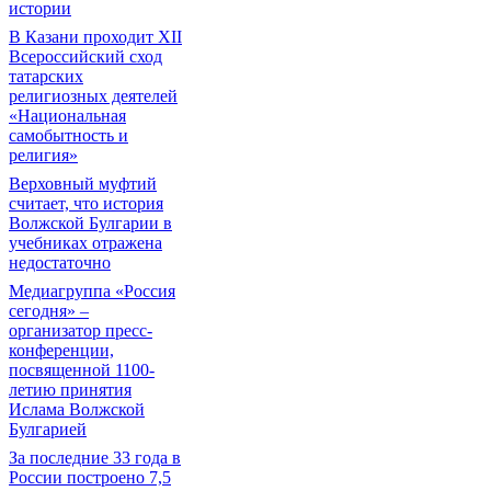
истории
В Казани проходит XII
Всероссийский сход
татарских
религиозных деятелей
«Национальная
самобытность и
религия»
Верховный муфтий
считает, что история
Волжской Булгарии в
учебниках отражена
недостаточно
Медиагруппа «Россия
сегодня» –
организатор пресс-
конференции,
посвященной 1100-
летию принятия
Ислама Волжской
Булгарией
За последние 33 года в
России построено 7,5