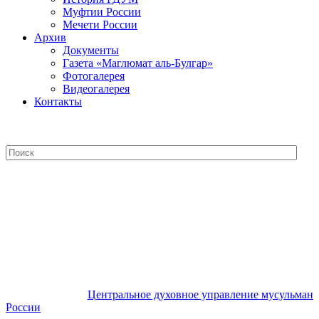
Муфтии России
Мечети России
Архив
Документы
Газета «Маглюмат аль-Булгар»
Фотогалерея
Видеогалерея
Контакты
Центральное духовное управление
мусульман России
Центральное духовное управление мусульман
России