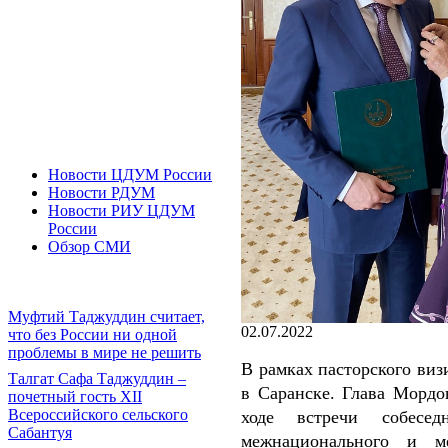
Новости ЦДУМ России
Новости РДУМ
Новости РИУ ЦДУМ
России
Обзор СМИ
Муфтий Таджуддин считает,
02.07.2022
что без России ни одной
проблемы в мире не решить
В рамках пасторского виз
Талгат Сафа Таджуддин –
в Саранске. Глава Мордо
почетный гость XII
Всероссийского сельского
ходе встречи собесе
Сабантуя
межнационального и ме