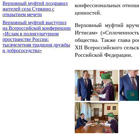
Верховный муфтий поздравил
конфессиональных отноше
жителей села Суркино с
ценностей.
открытием мечети
Верховный муфтий выступил
Верховный муфтий вруч
на Всероссийской конференции
Игтисам» («Сплоченность
«Ислам в поликультурном
пространстве России:
общества. Также глава р
тысячелетняя традиция дружбы
XII Всероссийского сельс
и добрососедства»
Российской Федерации.