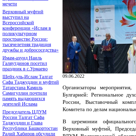
мечети
Верховный муфтий
выступил на
Всероссийской
конференции «Ислам в
поликультурном
пространстве России:
тысячелетняя традиция
дружбы и добрососедства»
Имам-ахунд Наиль
Галяутдинов посетил
праздник в с.Урмаево
09.06.2022
Шейх-уль-Ислам Талгат
Сафа Таджуддин и муфтий
Организаторы мероприятия,
Татарстана Камиль
Самигуллин почтили
Булгарией: Региональное ду
память выдающихся
России, Выставочный комп
деятелей Ислама
Комитета по делам национальн
Председатель ЦДУМ
России Талгат Сафа
В церемонии официального
Таджуддин и Глава
Верховный муфтий, Председ
Республики Башкортостан
Радий Хабиров обсудили
РДУМ Волгоградской области