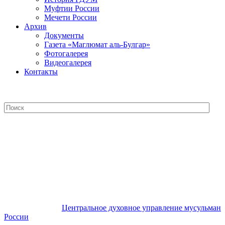
Муфтии России
Мечети России
Архив
Документы
Газета «Маглюмат аль-Булгар»
Фотогалерея
Видеогалерея
Контакты
Центральное духовное управление
мусульман России
Центральное духовное управление мусульман
России