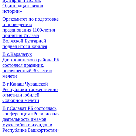
Булгария и Ислам.
Одиннадцать веков
истории»
Оргкомитет по подготовке
и проведению
празднования 1100-летия
принятия Ислама
Волжской Булгарией
подвел итоги юбилея
В с.Каралачук
Дюртюлинского района РБ
состоялся праздник,
посвященный 30-летию
мечети
В г.Канаш Чувашской
Республики торжественно
отметили юбилей
Соборной мечети
В г.Салават РБ состоялась
конференция «Религиозная
деятельность имамов,
мухтасибов и ахундов в
Республике Башкортостан»