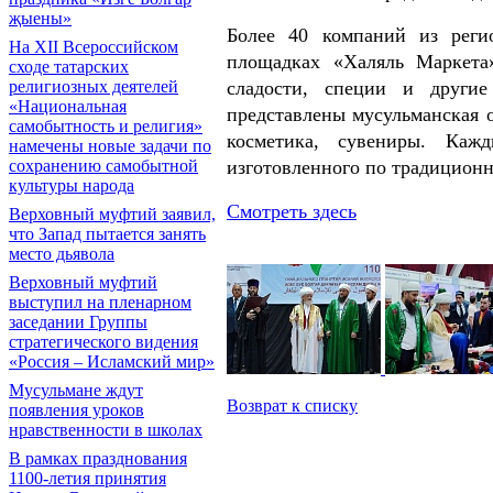
җыены»
Более 40 компаний из реги
На XII Всероссийском
площадках «Халяль Маркета
сходе татарских
сладости, специи и други
религиозных деятелей
«Национальная
представлены мусульманская о
самобытность и религия»
косметика, сувениры. Каж
намечены новые задачи по
изготовленного по традицион
сохранению самобытной
культуры народа
Смотреть здесь
Верховный муфтий заявил,
что Запад пытается занять
место дьявола
Верховный муфтий
выступил на пленарном
заседании Группы
стратегического видения
«Россия – Исламский мир»
Мусульмане ждут
Возврат к списку
появления уроков
нравственности в школах
В рамках празднования
1100-летия принятия