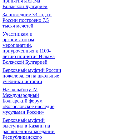
принятия Ислама
Волжской Булгарией
За последние 33 года в
России построено 7,5
тысяч мечетей
Участникам и
организаторам
мероприятий,
приуроченных к 1100-
летию принятия Ислама
Волжской Булгарией
Верховный муфтий России
пожаловался на школьные
учебники истории
Начал работу IV
Международный
Болгарский форум
«Богословское наследие
мусульман России»
Верховный муфтий
выступил в Казани на
расширенном заседании
Республиканского