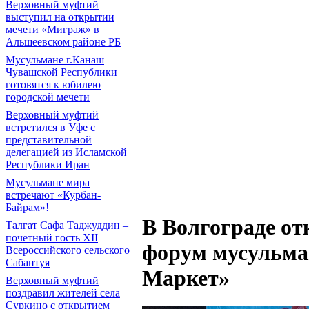
Верховный муфтий
выступил на открытии
мечети «Миграж» в
Альшеевском районе РБ
Мусульмане г.Канаш
Чувашской Республики
готовятся к юбилею
городской мечети
Верховный муфтий
встретился в Уфе с
представительной
делегацией из Исламской
Республики Иран
Мусульмане мира
встречают «Курбан-
Байрам»!
В Волгограде о
Талгат Сафа Таджуддин –
почетный гость XII
форум мусульма
Всероссийского сельского
Сабантуя
Маркет»
Верховный муфтий
поздравил жителей села
Суркино с открытием