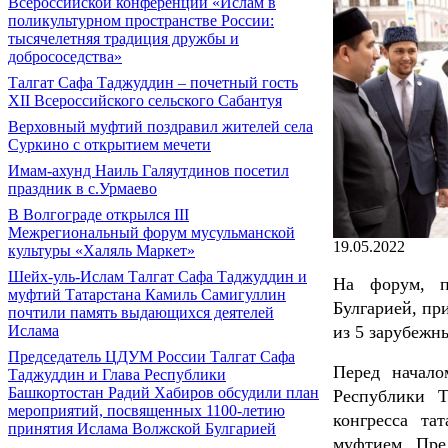
Всероссийской конференции «Ислам в
поликультурном пространстве России:
тысячелетняя традиция дружбы и
добрососедства»
Талгат Сафа Таджуддин – почетный гость
XII Всероссийского сельского Сабантуя
Верховный муфтий поздравил жителей села
Суркино с открытием мечети
Имам-ахунд Наиль Галяутдинов посетил
праздник в с.Урмаево
В Волгограде открылся III
Межрегиональный форум мусульманской
19.05.2022
культуры «Халяль Маркет»
Шейх-уль-Ислам Талгат Сафа Таджуддин и
На форум, п
муфтий Татарстана Камиль Самигуллин
Булгарией, пр
почтили память выдающихся деятелей
из 5 зарубежн
Ислама
Председатель ЦДУМ России Талгат Сафа
Перед начало
Таджуддин и Глава Республики
Башкортостан Радий Хабиров обсудили план
Республики Т
мероприятий, посвященных 1100-летию
конгресса та
принятия Ислама Волжской Булгарией
муфтием, Пре