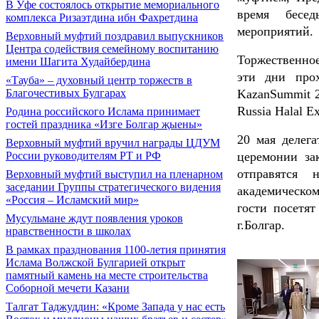
В Уфе состоялось открытие мемориального
время бесе
комплекса Ризаэтдина ибн Фахретдина
мероприятий.
Верховный муфтий поздравил выпускников
Центра содействия семейному воспитанию
Торжественно
имени Шагита Худайбердина
эти дни про
«Тауба» – духовный центр торжеств в
KazanSummit 2
Благочестивых Булгарах
Russia Halal E
Родина российского Ислама принимает
гостей праздника «Изге Болгар җыены»
20 мая делега
Верховный муфтий вручил награды ЦДУМ
церемонии за
России руководителям РТ и РФ
отправятся 
Верховный муфтий выступил на пленарном
заседании Группы стратегического видения
академическом
«Россия – Исламский мир»
гости посетя
Мусульмане ждут появления уроков
г.Болгар.
нравственности в школах
В рамках празднования 1100-летия принятия
Ислама Волжской Булгарией открыт
памятный камень на месте строительства
Соборной мечети Казани
Талгат Таджуддин: «Кроме Запада у нас есть