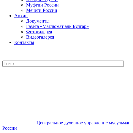
Муфтии России
Мечети России
Архив
Документы
Газета «Маглюмат аль-Булгар»
Фотогалерея
Видеогалерея
Контакты
Центральное духовное управление
мусульман России
Центральное духовное управление мусульман
России