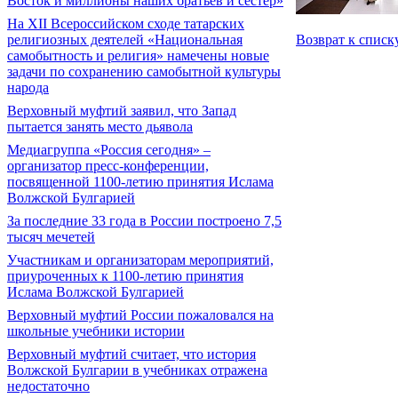
Восток и миллионы наших братьев и сестер»
На XII Всероссийском сходе татарских
Возврат к списк
религиозных деятелей «Национальная
самобытность и религия» намечены новые
задачи по сохранению самобытной культуры
народа
Верховный муфтий заявил, что Запад
пытается занять место дьявола
Медиагруппа «Россия сегодня» –
организатор пресс-конференции,
посвященной 1100-летию принятия Ислама
Волжской Булгарией
За последние 33 года в России построено 7,5
тысяч мечетей
Участникам и организаторам мероприятий,
приуроченных к 1100-летию принятия
Ислама Волжской Булгарией
Верховный муфтий России пожаловался на
школьные учебники истории
Верховный муфтий считает, что история
Волжской Булгарии в учебниках отражена
недостаточно