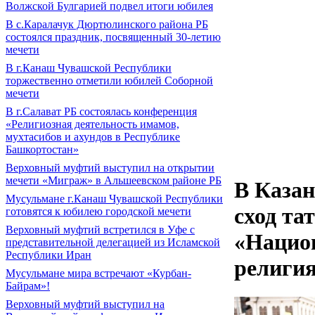
Волжской Булгарией подвел итоги юбилея
В с.Каралачук Дюртюлинского района РБ
состоялся праздник, посвященный 30-летию
мечети
В г.Канаш Чувашской Республики
торжественно отметили юбилей Соборной
мечети
В г.Салават РБ состоялась конференция
«Религиозная деятельность имамов,
мухтасибов и ахундов в Республике
Башкортостан»
Верховный муфтий выступил на открытии
мечети «Миграж» в Альшеевском районе РБ
В Казан
Мусульмане г.Канаш Чувашской Республики
сход та
готовятся к юбилею городской мечети
Верховный муфтий встретился в Уфе с
«Нацио
представительной делегацией из Исламской
Республики Иран
религи
Мусульмане мира встречают «Курбан-
Байрам»!
Верховный муфтий выступил на