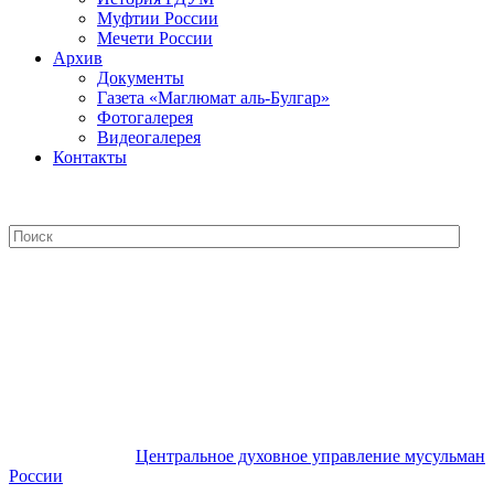
Муфтии России
Мечети России
Архив
Документы
Газета «Маглюмат аль-Булгар»
Фотогалерея
Видеогалерея
Контакты
Центральное духовное управление
мусульман России
Центральное духовное управление мусульман
России