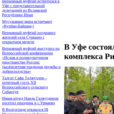
Верховный муфтий встретился в
Уфе с представительной
делегацией из Исламской
Республики Иран
Мусульмане мира встречают
«Курбан-Байрам»!
Верховный муфтий поздравил
жителей села Суркино с
открытием мечети
В Уфе состоя
Верховный муфтий выступил на
Всероссийской конференции
комплекса Ри
«Ислам в поликультурном
пространстве России:
тысячелетняя традиция дружбы и
добрососедства»
Талгат Сафа Таджуддин –
почетный гость XII
Всероссийского сельского
Сабантуя
Имам-ахунд Наиль Галяутдинов
посетил праздник в с.Урмаево
В Волгограде открылся III