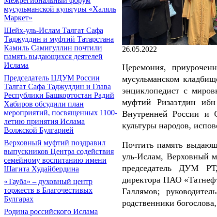
Межрегиональный форум
мусульманской культуры «Халяль
Маркет»
Шейх-уль-Ислам Талгат Сафа
Таджуддин и муфтий Татарстана
Камиль Самигуллин почтили
26.05.2022
память выдающихся деятелей
Ислама
Церемония, приурочен
Председатель ЦДУМ России
мусульманском кладбище
Талгат Сафа Таджуддин и Глава
энциклопедист с мировы
Республики Башкортостан Радий
муфтий Ризаэтдин ибн
Хабиров обсудили план
мероприятий, посвященных 1100-
Внутренней России и 
летию принятия Ислама
культуры народов, испо
Волжской Булгарией
Верховный муфтий поздравил
Почтить память выдающе
выпускников Центра содействия
уль-Ислам, Верховный 
семейному воспитанию имени
председатель ДУМ РТ,
Шагита Худайбердина
директора ПАО «Татнефт
«Тауба» – духовный центр
торжеств в Благочестивых
Галлямов; руководите
Булгарах
родственники богослова
Родина российского Ислама