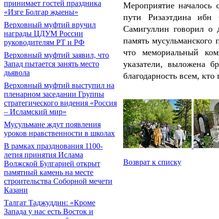
принимает гостей праздника
Мероприятие началось 
«Изге Болгар җыены»
пути Ризаэтдина ибн 
Верховный муфтий вручил
Самигуллин говорил о д
награды ЦДУМ России
память мусульманского 
руководителям РТ и РФ
что мемориальный ком
Верховный муфтий заявил, что
указатели, выложена б
Запад пытается занять место
дьявола
благодарность всем, кто
Верховный муфтий выступил на
пленарном заседании Группы
стратегического видения «Россия
– Исламский мир»
Мусульмане ждут появления
уроков нравственности в школах
В рамках празднования 1100-
летия принятия Ислама
Возврат к списку
Волжской Булгарией открыт
памятный камень на месте
строительства Соборной мечети
Казани
Талгат Таджуддин: «Кроме
Запада у нас есть Восток и