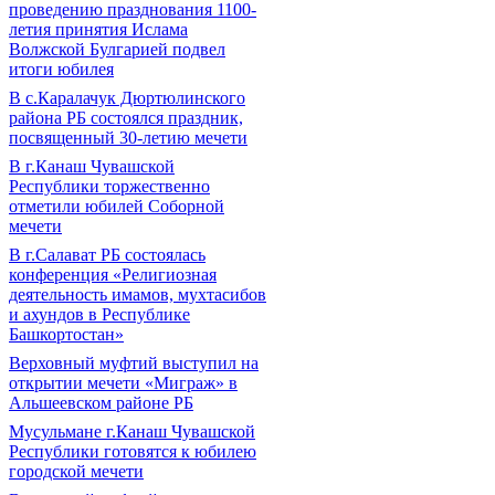
проведению празднования 1100-
летия принятия Ислама
Волжской Булгарией подвел
итоги юбилея
В с.Каралачук Дюртюлинского
района РБ состоялся праздник,
посвященный 30-летию мечети
В г.Канаш Чувашской
Республики торжественно
отметили юбилей Соборной
мечети
В г.Салават РБ состоялась
конференция «Религиозная
деятельность имамов, мухтасибов
и ахундов в Республике
Башкортостан»
Верховный муфтий выступил на
открытии мечети «Миграж» в
Альшеевском районе РБ
Мусульмане г.Канаш Чувашской
Республики готовятся к юбилею
городской мечети