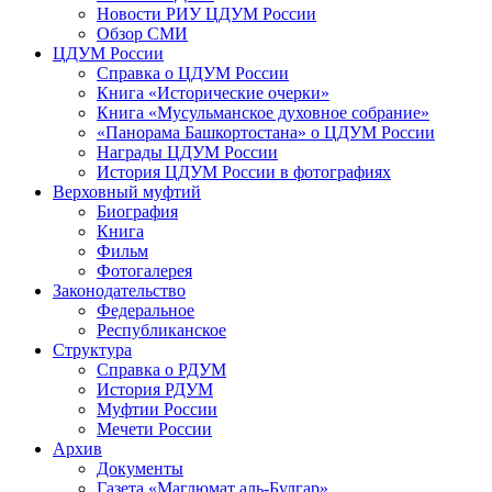
Новости РИУ ЦДУМ России
Обзор СМИ
ЦДУМ России
Справка о ЦДУМ России
Книга «Исторические очерки»
Книга «Мусульманское духовное собрание»
«Панорама Башкортостана» о ЦДУМ России
Награды ЦДУМ России
История ЦДУМ России в фотографиях
Верховный муфтий
Биография
Книга
Фильм
Фотогалерея
Законодательство
Федеральное
Республиканское
Структура
Справка о РДУМ
История РДУМ
Муфтии России
Мечети России
Архив
Документы
Газета «Маглюмат аль-Булгар»