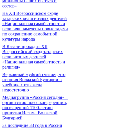
миллионы наших братьев и
сестер»
На XII Всероссийском сходе
татарских религиозных деятелей
«Национальная самобытность и
религия» намечены новые задачи
по сохранению самобытной
культуры народа
В Казани проходит XII
Всероссийский сход татарских
религиозных деятелей
«Национальная самобытность и
религия»
Верховный муфтий считает, что
история Волжской Булгарии в
учебниках отражена
недостаточно
Медиагруппа «Россия сегодня» –
организатор пресс-конференции,
посвященной 1100-летию
принятия Ислама Волжской
Булгарией
За последние 33 года в России