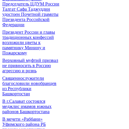
Председатель ЦДУМ России
Талгат Сафа Таджуддин
удостоен Почетной грамоты
Президента Российской
Федерации
Президент России и главы
традиционных конфессий
возложили цветы к
памятнику Минину и
Пожарскому
Верховный муфтий призвал
не привносить в Россию
агрессию и рознь
Священнослужители
благословили новобранцев
из Республики
Башкортостан
В г.Салават состоялся
меджлис имамов южных
районов Башкортостана
В мечети «Раббани»
Уфимского района РБ