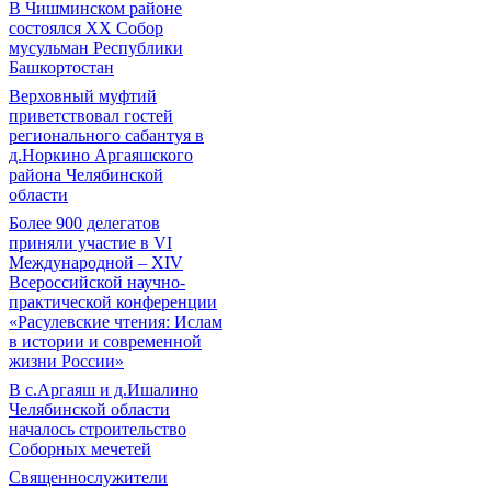
В Чишминском районе
состоялся XX Собор
мусульман Республики
Башкортостан
Верховный муфтий
приветствовал гостей
регионального сабантуя в
д.Норкино Аргаяшского
района Челябинской
области
Более 900 делегатов
приняли участие в VI
Международной – ХIV
Всероссийской научно-
практической конференции
«Расулевские чтения: Ислам
в истории и современной
жизни России»
В с.Аргаяш и д.Ишалино
Челябинской области
началось строительство
Соборных мечетей
Священнослужители