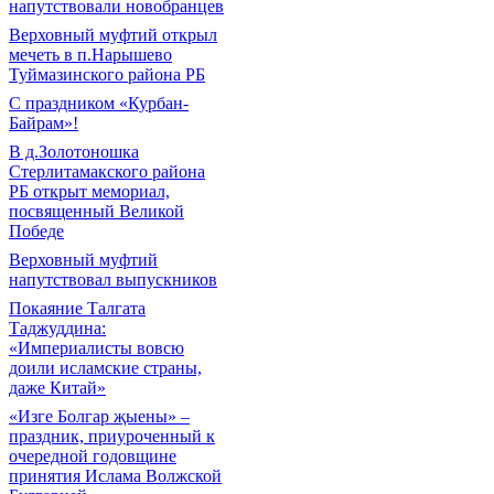
напутствовали новобранцев
Верховный муфтий открыл
мечеть в п.Нарышево
Туймазинского района РБ
С праздником «Курбан-
Байрам»!
В д.Золотоношка
Стерлитамакского района
РБ открыт мемориал,
посвященный Великой
Победе
Верховный муфтий
напутствовал выпускников
Покаяние Талгата
Таджуддина:
«Империалисты вовсю
доили исламские страны,
даже Китай»
«Изге Болгар җыены» –
праздник, приуроченный к
очередной годовщине
принятия Ислама Волжской