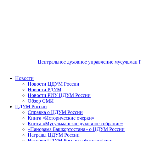
Центральное духовное управление мусульман 
Новости
Новости ЦДУМ России
Новости РДУМ
Новости РИУ ЦДУМ России
Обзор СМИ
ЦДУМ России
Справка о ЦДУМ России
Книга «Исторические очерки»
Книга «Мусульманское духовное собрание»
«Панорама Башкортостана» о ЦДУМ России
Награды ЦДУМ России
История ЦДУМ России в фотографиях