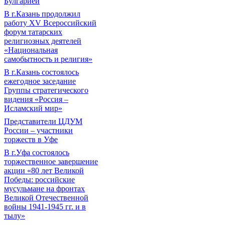
Булгарией
В г.Казань продолжил
работу XV Всероссийский
форум татарских
религиозных деятелей
«Национальная
самобытность и религия»
В г.Казань состоялось
ежегодное заседание
Группы стратегического
видения «Россия –
Исламский мир»
Представители ЦДУМ
России – участники
торжеств в Уфе
В г.Уфа состоялось
торжественное завершение
акции «80 лет Великой
Победы: российские
мусульмане на фронтах
Великой Отечественной
войны 1941-1945 гг. и в
тылу»