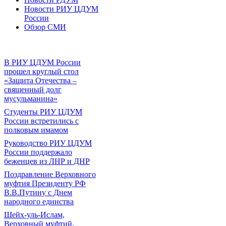
Новости РИУ ЦДУМ
России
Обзор СМИ
В РИУ ЦДУМ России
прошел круглый стол
«Защита Отечества –
священный долг
мусульманина»
Студенты РИУ ЦДУМ
России встретились с
полковым имамом
Руководство РИУ ЦДУМ
России поддержало
беженцев из ЛНР и ДНР
Поздравление Верховного
муфтия Президенту РФ
В.В.Путину с Днем
народного единства
Шейх-уль-Ислам,
Верховный муфтий,