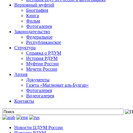
Верховный муфтий
Биография
Книга
Фильм
Фотогалерея
Законодательство
Федеральное
Республиканское
Структура
Справка о РДУМ
История РДУМ
Муфтии России
Мечети России
Архив
Документы
Газета «Маглюмат аль-Булгар»
Фотогалерея
Видеогалерея
Контакты
Новости ЦДУМ России
Новости РДУМ