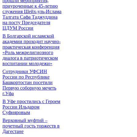
прошли мероприятия,
приуроченные к 45-летию
служения Шейх-уль-Ислама
Талгата Сафа Таджуддина
на посту Председателя
ЦДУМ России
В Болгарской исламской
академии проходит научно-
практическая конференция
«Роль межрелигиозного
диалога в патриотическом
воспитании молодежи»
Сотрудники УФСИН
России по Республике
Башкортостан посетили
Первую соборную мечеть
г.Уфа
В Уфе простились с Героем
России Ильдаром
Суфияровым
Верховный муфтий –
почетный гость торжеств в
Дагестане