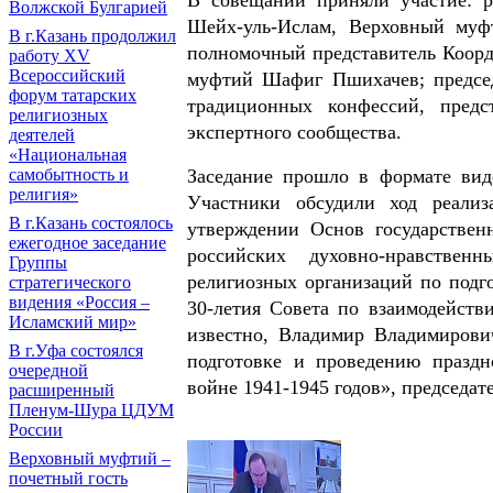
В совещании приняли участие: 
Волжской Булгарией
Шейх-уль-Ислам, Верховный муф
В г.Казань продолжил
полномочный представитель Коорд
работу XV
Всероссийский
муфтий Шафиг Пшихачев; предсе
форум татарских
традиционных конфессий, предс
религиозных
экспертного сообщества.
деятелей
«Национальная
самобытность и
Заседание прошло в формате вид
религия»
Участники обсудили ход реали
В г.Казань состоялось
утверждении Основ государстве
ежегодное заседание
российских духовно-нравствен
Группы
религиозных организаций по подг
стратегического
видения «Россия –
30-летия Совета по взаимодейст
Исламский мир»
известно, Владимир Владимирови
В г.Уфа состоялся
подготовке и проведению празд
очередной
войне 1941-1945 годов», председат
расширенный
Пленум-Шура ЦДУМ
России
Верховный муфтий –
почетный гость