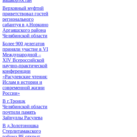
Башкортостан
Верховный муфтий
приветствовал гостей
регионального
сабантуя в д.Норкино
Аргаяшского района
Челябинской области
Более 900 делегатов
приняли участие в VI
Международной –
ХIV Всероссийской
научно-практической
конференции
«Расулевские чтения:
Ислам в истории и
современной жизни
России»
В г.Троицк
Челябинской области
почтили память
Зайнуллы Расулева
В д.Золотоношка
Стерлитамакского
района РБ открыт