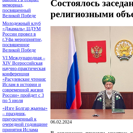
Состоялось заседа
мемориал,
посвященный
религиозными объ
Великой Победе
Молодежный клуб
«Джамаль» ЦДУМ
России провел в
г.Уфа мероприятие,
посвященное
Великой Победе
VI Международная –
ХIV Всероссийская
научно-практическая
конференция
«Расулевские чтения:
Ислам в истории и
современной жизни
России» пройдет с 3
по 5 июля
«Изге Болгар җыены»
– праздник,
приуроченный к
06.02.2024
очередной годовщине
принятия Ислама