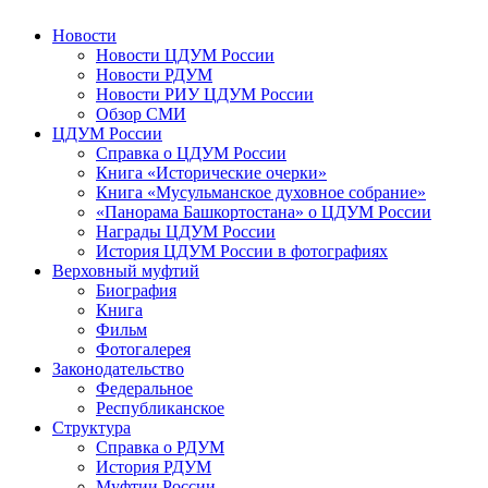
Новости
Новости ЦДУМ России
Новости РДУМ
Новости РИУ ЦДУМ России
Обзор СМИ
ЦДУМ России
Справка о ЦДУМ России
Книга «Исторические очерки»
Книга «Мусульманское духовное собрание»
«Панорама Башкортостана» о ЦДУМ России
Награды ЦДУМ России
История ЦДУМ России в фотографиях
Верховный муфтий
Биография
Книга
Фильм
Фотогалерея
Законодательство
Федеральное
Республиканское
Структура
Справка о РДУМ
История РДУМ
Муфтии России