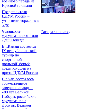
военного парада на
Красной площади
Представители
ЦДУМ России –
участники торжеств в
Уфе
Чувашские
Возврат к списку
мусульмане отметили
День Победы
В г.Канаш состоялся
IX республиканский
турнир по
спортивной
(вольной) борьбе
среди юношей на
призы ЦДУМ России
В г.Уфа состоялось
торжественное
завершение акции
«80 лет Великой
Победы: российские
мусульмане на
фронтах Великой