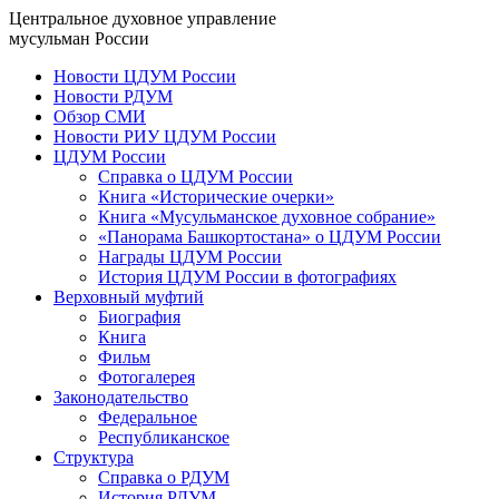
Центральное духовное управление
мусульман России
Новости ЦДУМ России
Новости РДУМ
Обзор СМИ
Новости РИУ ЦДУМ России
ЦДУМ России
Справка о ЦДУМ России
Книга «Исторические очерки»
Книга «Мусульманское духовное собрание»
«Панорама Башкортостана» о ЦДУМ России
Награды ЦДУМ России
История ЦДУМ России в фотографиях
Верховный муфтий
Биография
Книга
Фильм
Фотогалерея
Законодательство
Федеральное
Республиканское
Структура
Справка о РДУМ
История РДУМ