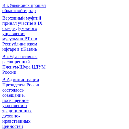
В г.Ульяновск прошел
областной ифтар
Верховный муфтий
принял участие в IХ
съезде Духовного
управления
мусульман РТ и в
Республиканском
ифтаре в г.Казань
В г.Уфа состоялся
расширенный
Пленум-Шура ЦДУМ
России
В Администрации
Президента России
состоялось
совещание,
посвященное
укреплению
традиционных
духовно-
нравственных
ценностей