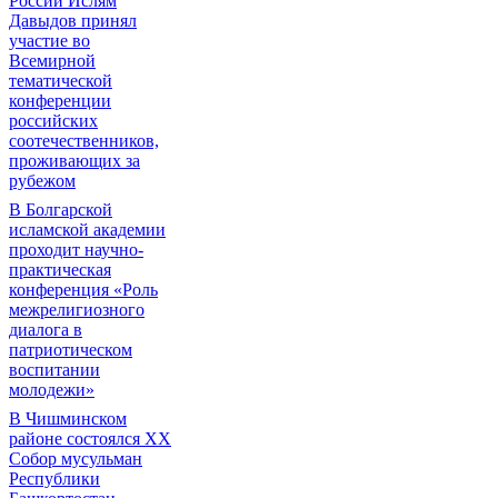
России Ислям
Давыдов принял
участие во
Всемирной
тематической
конференции
российских
соотечественников,
проживающих за
рубежом
В Болгарской
исламской академии
проходит научно-
практическая
конференция «Роль
межрелигиозного
диалога в
патриотическом
воспитании
молодежи»
В Чишминском
районе состоялся XX
Собор мусульман
Республики