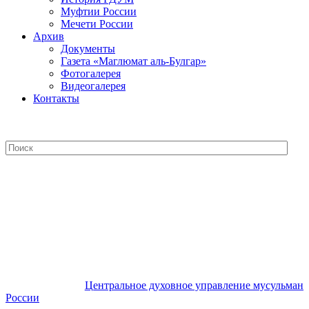
Муфтии России
Мечети России
Архив
Документы
Газета «Маглюмат аль-Булгар»
Фотогалерея
Видеогалерея
Контакты
Центральное духовное управление
мусульман России
Центральное духовное управление мусульман
России