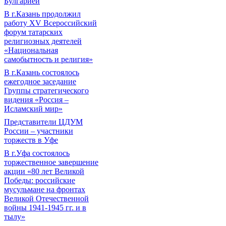
Булгарией
В г.Казань продолжил
работу XV Всероссийский
форум татарских
религиозных деятелей
«Национальная
самобытность и религия»
В г.Казань состоялось
ежегодное заседание
Группы стратегического
видения «Россия –
Исламский мир»
Представители ЦДУМ
России – участники
торжеств в Уфе
В г.Уфа состоялось
торжественное завершение
акции «80 лет Великой
Победы: российские
мусульмане на фронтах
Великой Отечественной
войны 1941-1945 гг. и в
тылу»