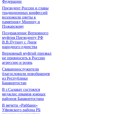
Федерации
Президент России и главы
традиционных конфессий
возложили цветы к
памятнику Минину и
Пожарскому
Поздравление Верховного
муфтия Президенту РФ
В.В.Путину с Днем
народного единства
Верховный муфтий призвал
не привносить в Россию
агрессию и рознь
Священнослужители
благословили новобранцев
из Республики
Башкортостан
В г.Салават состоялся
меджлис имамов южных
районов Башкортостана
В мечети «Раббани»
Уфимского района РБ