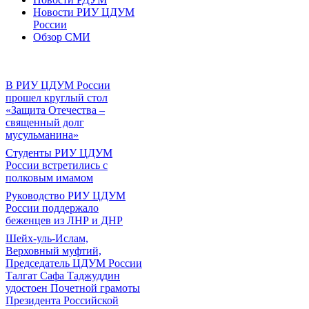
Новости РИУ ЦДУМ
России
Обзор СМИ
В РИУ ЦДУМ России
прошел круглый стол
«Защита Отечества –
священный долг
мусульманина»
Студенты РИУ ЦДУМ
России встретились с
полковым имамом
Руководство РИУ ЦДУМ
России поддержало
беженцев из ЛНР и ДНР
Шейх-уль-Ислам,
Верховный муфтий,
Председатель ЦДУМ России
Талгат Сафа Таджуддин
удостоен Почетной грамоты
Президента Российской