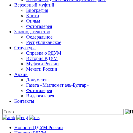
Верховный муфтий
Биография
Книга
Фильм
Фотогалерея
Законодательство
Федеральное
Республиканское
Структура
Справка о РДУМ
История РДУМ
Муфтии России
Мечети России
Архив
Документы
Газета «Маглюмат аль-Булгар»
Фотогалерея
Видеогалерея
Контакты
Новости ЦДУМ России
Новости РДУМ