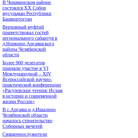
В Чишминском районе
состоялся XX Собор
мусульман Республики
Башкортостан
Верховный муфтий
приветствовал гостей
регионального сабантуя в
д.Норкино Аргаяшского
района Челябинской
области
Более 900 делегатов
приняли участие в VI
Международной – ХIV
Всероссийской научно-
практической конференции
«Расулевские чтения: Ислам
в истории и современной
жизни России»
В с.Аргаяш и д.Ишалино
Челябинской области
началось строительство
Соборных мечетей
Священнослужители