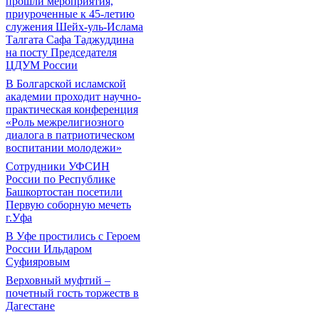
прошли мероприятия,
приуроченные к 45-летию
служения Шейх-уль-Ислама
Талгата Сафа Таджуддина
на посту Председателя
ЦДУМ России
В Болгарской исламской
академии проходит научно-
практическая конференция
«Роль межрелигиозного
диалога в патриотическом
воспитании молодежи»
Сотрудники УФСИН
России по Республике
Башкортостан посетили
Первую соборную мечеть
г.Уфа
В Уфе простились с Героем
России Ильдаром
Суфияровым
Верховный муфтий –
почетный гость торжеств в
Дагестане