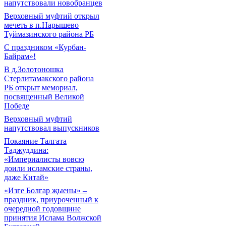
напутствовали новобранцев
Верховный муфтий открыл
мечеть в п.Нарышево
Туймазинского района РБ
С праздником «Курбан-
Байрам»!
В д.Золотоношка
Стерлитамакского района
РБ открыт мемориал,
посвященный Великой
Победе
Верховный муфтий
напутствовал выпускников
Покаяние Талгата
Таджуддина:
«Империалисты вовсю
доили исламские страны,
даже Китай»
«Изге Болгар җыены» –
праздник, приуроченный к
очередной годовщине
принятия Ислама Волжской