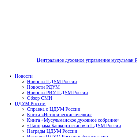
Центральное духовное управление мусульман 
Новости
Новости ЦДУМ России
Новости РДУМ
Новости РИУ ЦДУМ России
Обзор СМИ
ЦДУМ России
Справка о ЦДУМ России
Книга «Исторические очерки»
Книга «Мусульманское духовное собрание»
«Панорама Башкортостана» о ЦДУМ России
Награды ЦДУМ России
История ЦДУМ России в фотографиях