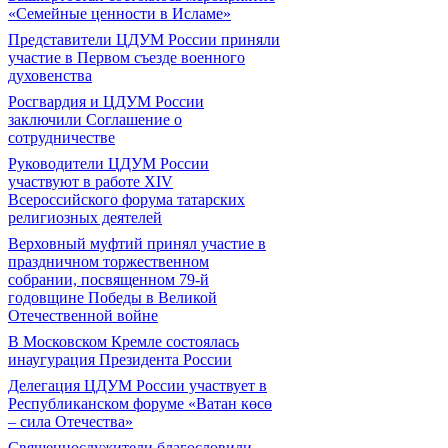
«Семейные ценности в Исламе»
Представители ЦДУМ России приняли
участие в Первом съезде военного
духовенства
Росгвардия и ЦДУМ России
заключили Соглашение о
сотрудничестве
Руководители ЦДУМ России
участвуют в работе XIV
Всероссийского форума татарских
религиозных деятелей
Верховный муфтий принял участие в
праздничном торжественном
собрании, посвященном 79-й
годовщине Победы в Великой
Отечественной войне
В Московском Кремле состоялась
инаугурация Президента России
Делегация ЦДУМ России участвует в
Республиканском форуме «Ватан көсө
– сила Отечества»
Священнослужители благословили