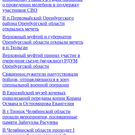
о проведении молебнов в поддержку
участников СВО
В п.Первомайский Оренбургского
района Оренбургской области
открылась мечеть
Верховный муфтий и губернатор
Оренбургской области открыли мечеть
в п.Тюльган
Верховный муфтий принял участие в
очередном съезде (меджлисе) РДУМ
Оренбургской области
Священнослужители напутствовали
бойцов, отправляющихся в зону
специальной военной операции
В Евразийский музей кочевых
цивилизаций переданы копии Корана
Османа и Остромирова Евангелия
В г.Троицк Челябинской области
прошли мероприятия, посвященные
памяти Зайнуллы Расулева
В Челябинской области проходит I