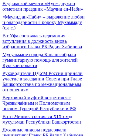
В уфимской мечети «Нур» дружно
отметили праздник «Маулид ан-Наби»
«Маулид ан-Наби» – выражение любви
и благодарности Пророку Мухаммаду
(с.а.с.)
В г.Уфа состоялась церемония
вступления в должность вновь
избранного Главы РБ Радия Хабирова
Мусульмане города Канаш собрали
гуманитарную помощь для жителей
Курской области
Руководители ЦДУМ России приняли
участие в заседании Совета при Главе
Башкортостана по межнациональным
отношениям
Верховный муфтий встретился с
Чрезвычайным и Полномочным
послом Турецкой Республики в РФ
В пгт.Чишмы состоялся XIX сход
мусульман Республики Башкортостан
Духовные лидеры поддержали
инициативу Главы РБ Радия Хабирова