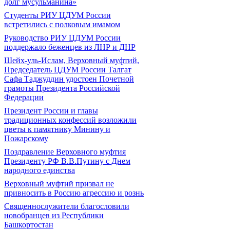
долг мусульманина»
Студенты РИУ ЦДУМ России
встретились с полковым имамом
Руководство РИУ ЦДУМ России
поддержало беженцев из ЛНР и ДНР
Шейх-уль-Ислам, Верховный муфтий,
Председатель ЦДУМ России Талгат
Сафа Таджуддин удостоен Почетной
грамоты Президента Российской
Федерации
Президент России и главы
традиционных конфессий возложили
цветы к памятнику Минину и
Пожарскому
Поздравление Верховного муфтия
Президенту РФ В.В.Путину с Днем
народного единства
Верховный муфтий призвал не
привносить в Россию агрессию и рознь
Священнослужители благословили
новобранцев из Республики
Башкортостан