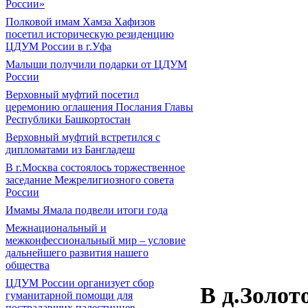
России»
Полковой имам Хамза Хафизов
посетил историческую резиденцию
ЦДУМ России в г.Уфа
Малыши получили подарки от ЦДУМ
России
Верховный муфтий посетил
церемонию оглашения Послания Главы
Республики Башкортостан
Верховный муфтий встретился с
дипломатами из Бангладеш
В г.Москва состоялось торжественное
заседание Межрелигиозного совета
России
Имамы Ямала подвели итоги года
Межнациональный и
межконфессиональный мир – условие
дальнейшего развития нашего
общества
ЦДУМ России организует сбор
В д.Золо
гуманитарной помощи для
пострадавших палестинцев