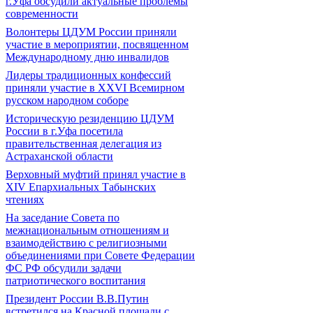
г.Уфа обсудили актуальные проблемы
современности
Волонтеры ЦДУМ России приняли
участие в мероприятии, посвященном
Международному дню инвалидов
Лидеры традиционных конфессий
приняли участие в XXVI Всемирном
русском народном соборе
Историческую резиденцию ЦДУМ
России в г.Уфа посетила
правительственная делегация из
Астраханской области
Верховный муфтий принял участие в
ХIV Епархиальных Табынских
чтениях
На заседание Совета по
межнациональным отношениям и
взаимодействию с религиозными
объединениями при Совете Федерации
ФС РФ обсудили задачи
патриотического воспитания
Президент России В.В.Путин
встретился на Красной площади с