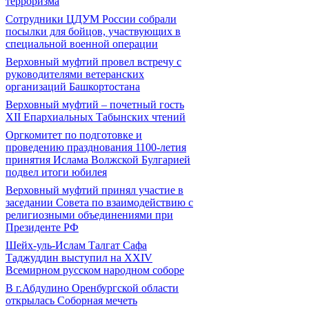
терроризма
Сотрудники ЦДУМ России собрали
посылки для бойцов, участвующих в
специальной военной операции
Верховный муфтий провел встречу с
руководителями ветеранских
организаций Башкортостана
Верховный муфтий – почетный гость
ХII Епархиальных Табынских чтений
Оргкомитет по подготовке и
проведению празднования 1100-летия
принятия Ислама Волжской Булгарией
подвел итоги юбилея
Верховный муфтий принял участие в
заседании Совета по взаимодействию с
религиозными объединениями при
Президенте РФ
Шейх-уль-Ислам Талгат Сафа
Таджуддин выступил на XXIV
Всемирном русском народном соборе
В г.Абдулино Оренбургской области
открылась Соборная мечеть