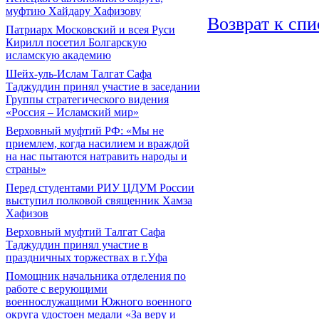
муфтию Хайдару Хафизову
Возврат к спи
Патриарх Московский и всея Руси
Кирилл посетил Болгарскую
исламскую академию
Шейх-уль-Ислам Талгат Сафа
Таджуддин принял участие в заседании
Группы стратегического видения
«Россия – Исламский мир»
Верховный муфтий РФ: «Мы не
приемлем, когда насилием и враждой
на нас пытаются натравить народы и
страны»
Перед студентами РИУ ЦДУМ России
выступил полковой священник Хамза
Хафизов
Верховный муфтий Талгат Сафа
Таджуддин принял участие в
праздничных торжествах в г.Уфа
Помощник начальника отделения по
работе с верующими
военнослужащими Южного военного
округа удостоен медали «За веру и