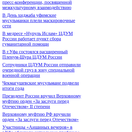
пресс-конференции, посвященной
межкультурному взаимодействию
В День хиджаба уфимские
мусульманки плели маскировочные
сети
В медресе «Нуруль Ислам» ЦДУМ
России работает пункт сбора
гуманитарной помощи
В г.Уфа состоялся расширенный
Пленум-Шура ЦДУМ России
Сотрудники ЦДУМ России отправили
очередной груз в зону специальной
военной операции
Чекмагушевские мусульмане подвели
итоги года
Президент России вручил Верховному
муфтию орден «За заслуги перед
Отечеством» II степени
Верховному муфтию РФ вручили
орден «За заслуги перед Отечеством»
Участницы «Аишиных вечеров» в