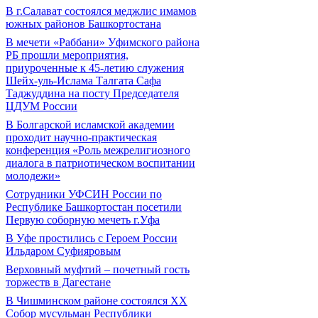
В г.Салават состоялся меджлис имамов
южных районов Башкортостана
В мечети «Раббани» Уфимского района
РБ прошли мероприятия,
приуроченные к 45-летию служения
Шейх-уль-Ислама Талгата Сафа
Таджуддина на посту Председателя
ЦДУМ России
В Болгарской исламской академии
проходит научно-практическая
конференция «Роль межрелигиозного
диалога в патриотическом воспитании
молодежи»
Сотрудники УФСИН России по
Республике Башкортостан посетили
Первую соборную мечеть г.Уфа
В Уфе простились с Героем России
Ильдаром Суфияровым
Верховный муфтий – почетный гость
торжеств в Дагестане
В Чишминском районе состоялся XX
Собор мусульман Республики