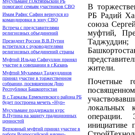
Мусульмане г.Октябрьский РБ
В торжестве
помогают семьям участников СВО
РБ Радий Ха
Имам Рафис Сафин вернулся из
командировки в зону СВО
союза Серге
Встреча с представителями
муфтий, Пр
религиозных объединений
Таджудд
Президент России В.В.Путин
встретился с руководителями
Башкортоста
религиозных объединений страны
представите
Муфтий Ильдар Сафиуллин принял
участие в совещании в г.Казань
жители.
Муфтий Мухаммад Таджуддинов
принял участие в торжественном
Почетные г
собрании, посвященном Дню
посвященно
Республики Башкортостан
В с.Тарказы Ермекеевского района РБ
участвовавш
будет построена мечеть «Нур»
локальных 
Мусульмане поддержали курс
операции. 
В.Путина на защиту традиционных
ценностей
инициативе 
Верховный муфтий принял участие в
СтройТехно
работе Всероссийской научно-