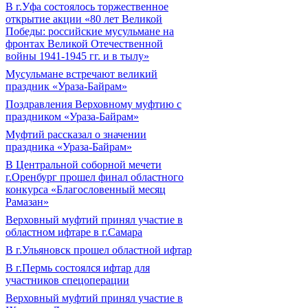
В г.Уфа состоялось торжественное
открытие акции «80 лет Великой
Победы: российские мусульмане на
фронтах Великой Отечественной
войны 1941-1945 гг. и в тылу»
Мусульмане встречают великий
праздник «Ураза-Байрам»
Поздравления Верховному муфтию с
праздником «Ураза-Байрам»
Муфтий рассказал о значении
праздника «Ураза-Байрам»
В Центральной соборной мечети
г.Оренбург прошел финал областного
конкурса «Благословенный месяц
Рамазан»
Верховный муфтий принял участие в
областном ифтаре в г.Самара
В г.Ульяновск прошел областной ифтар
В г.Пермь состоялся ифтар для
участников спецоперации
Верховный муфтий принял участие в