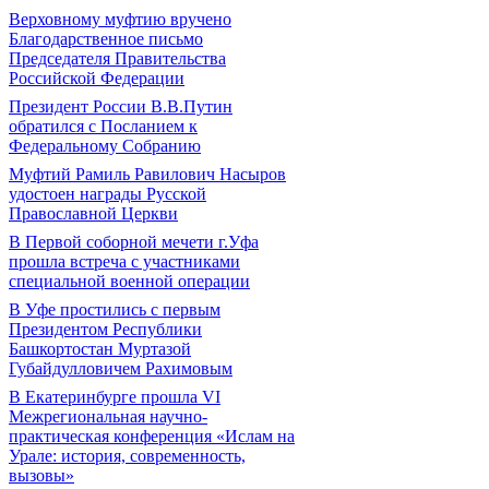
Верховному муфтию вручено
Благодарственное письмо
Председателя Правительства
Российской Федерации
Президент России В.В.Путин
обратился с Посланием к
Федеральному Собранию
Муфтий Рамиль Равилович Насыров
удостоен награды Русской
Православной Церкви
В Первой соборной мечети г.Уфа
прошла встреча с участниками
специальной военной операции
В Уфе простились с первым
Президентом Республики
Башкортостан Муртазой
Губайдулловичем Рахимовым
В Екатеринбурге прошла VI
Межрегиональная научно-
практическая конференция «Ислам на
Урале: история, современность,
вызовы»