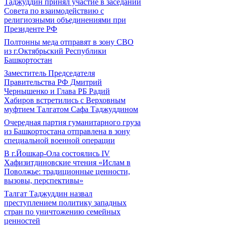
Таджуддин принял участие в заседании
Совета по взаимодействию с
религиозными объединениями при
Президенте РФ
Полтонны меда отправят в зону СВО
из г.Октябрьский Республики
Башкортостан
Заместитель Председателя
Правительства РФ Дмитрий
Чернышенко и Глава РБ Радий
Хабиров встретились с Верховным
муфтием Талгатом Сафа Таджуддином
Очередная партия гуманитарного груза
из Башкортостана отправлена в зону
специальной военной операции
В г.Йошкар-Ола состоялись IV
Хафизитдиновские чтения «Ислам в
Поволжье: традиционные ценности,
вызовы, перспективы»
Талгат Таджуддин назвал
преступлением политику западных
стран по уничтожению семейных
ценностей