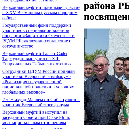
района Р
Верховный муфтий принимает участие
в XXV Всемирном русском народном
посвящен
соборе
Государственный фонд поддержки
участников специальной военной
операции «Защитники Отечества» и
РДУМ РБ заключили соглашение о
сотрудничестве
Верховный муфтий Талгат Сафа
Таджуддин выступил на ХIII
Епархиальных Табынских чтениях
Сотрудники ЦДУМ России приняли
участие во Всероссийском форуме
«Реализация государственной
национальной политики в условиях
глобальных вызовов»
Имам-ахунд Мавлемзан Сибгатуллин –
участник Всероссийского форума
Верховный муфтий выступил на
заседании Совета при Главе РБ по
межнациональным отношениям