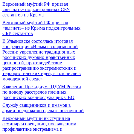
Верховный муфтий РФ призвал
«выгнать» подконтрольных СБУ
сектантов из Крыма
Верховный муфтий РФ призвал
«выгнать» из Крыма подконтрольных
СБУ сектантов
В Ульяновске состоялась итоговая
конференция «Ислам в современной
России: укрепление традиционных
российских духовно-нравственных
ценностей, противодействие
распространению экстремистских и
террористических идей, в том числе в
молодежной среде»
Заявление Президиума ЦДУМ России
по поводу расстрелов пленных
российских военнослужащих СВО
Службу священников и имамов в
армии предложили сделать постоянной
Верховный муфтий выступил на
семинаре-совещании, посвященном
профилактике экстремизма и