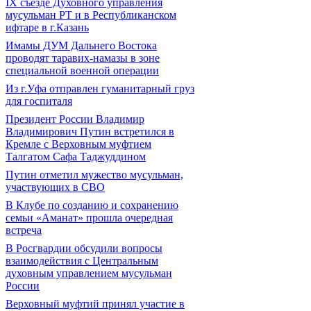
IХ съезде Духовного управления
мусульман РТ и в Республиканском
ифтаре в г.Казань
Имамы ДУМ Дальнего Востока
проводят таравих-намазы в зоне
специальной военной операции
Из г.Уфа отправлен гуманитарный груз
для госпиталя
Президент России Владимир
Владимирович Путин встретился в
Кремле с Верховным муфтием
Талгатом Сафа Таджуддином
Путин отметил мужество мусульман,
участвующих в СВО
В Клубе по созданию и сохранению
семьи «Аманат» прошла очередная
встреча
В Росгвардии обсудили вопросы
взаимодействия с Центральным
духовным управлением мусульман
России
Верховный муфтий принял участие в