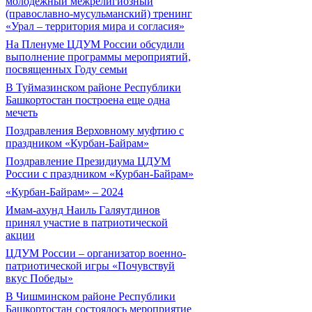
молодежный межрелигиозный
(православно-мусульманский) тренинг
«Урал – территория мира и согласия»
На Пленуме ЦДУМ России обсудили
выполнение программы мероприятий,
посвященных Году семьи
В Туймазинском районе Республики
Башкортостан построена еще одна
мечеть
Поздравления Верховному муфтию с
праздником «Курбан-Байрам»
Поздравление Президиума ЦДУМ
России с праздником «Курбан-Байрам»
«Курбан-Байрам» – 2024
Имам-ахунд Наиль Галяутдинов
принял участие в патриотической
акции
ЦДУМ России – организатор военно-
патриотической игры «Почувствуй
вкус Победы»
В Чишминском районе Республики
Башкортостан состоялось мероприятие