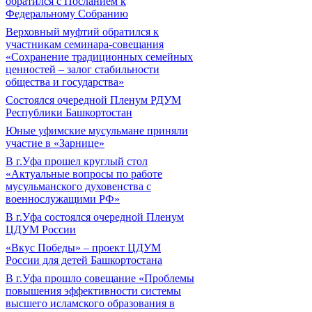
обратился с Посланием к
Федеральному Собранию
Верховный муфтий обратился к
участникам семинара-совещания
«Сохранение традиционных семейных
ценностей – залог стабильности
общества и государства»
Состоялся очередной Пленум РДУМ
Республики Башкортостан
Юные уфимские мусульмане приняли
участие в «Зарнице»
В г.Уфа прошел круглый стол
«Актуальные вопросы по работе
мусульманского духовенства с
военнослужащими РФ»
В г.Уфа состоялся очередной Пленум
ЦДУМ России
«Вкус Победы» – проект ЦДУМ
России для детей Башкортостана
В г.Уфа прошло совещание «Проблемы
повышения эффективности системы
высшего исламского образования в