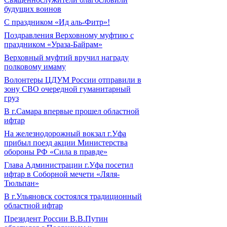
будущих воинов
С праздником «Ид аль-Фитр»!
Поздравления Верховному муфтию с
праздником «Ураза-Байрам»
Верховный муфтий вручил награду
полковому имаму
Волонтеры ЦДУМ России отправили в
зону СВО очередной гуманитарный
груз
В г.Самара впервые прошел областной
ифтар
На железнодорожный вокзал г.Уфа
прибыл поезд акции Министерства
обороны РФ «Сила в правде»
Глава Администрации г.Уфа посетил
ифтар в Соборной мечети «Ляля-
Тюльпан»
В г.Ульяновск состоялся традиционный
областной ифтар
Президент России В.В.Путин