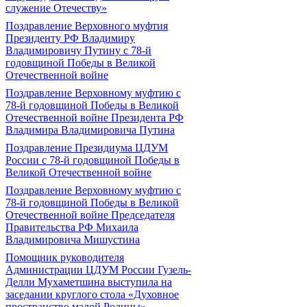
служение Отечеству»
Поздравление Верховного муфтия
Президенту РФ Владимиру
Владимировичу Путину с 78-й
годовщиной Победы в Великой
Отечественной войне
Поздравление Верховному муфтию с
78-й годовщиной Победы в Великой
Отечественной войне Президента РФ
Владимира Владимировича Путина
Поздравление Президиума ЦДУМ
России с 78-й годовщиной Победы в
Великой Отечественной войне
Поздравление Верховному муфтию с
78-й годовщиной Победы в Великой
Отечественной войне Председателя
Правительства РФ Михаила
Владимировича Мишустина
Помощник руководителя
Администрации ЦДУМ России Гузель-
Делли Мухаметшина выступила на
заседании круглого стола «Духовное
пространство малой Родины»