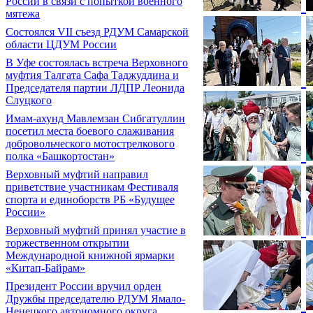
России в связи с попыткой военного
мятежа
Состоялся VII съезд РДУМ Самарской
области ЦДУМ России
В Уфе состоялась встреча Верховного
муфтия Талгата Сафа Таджуддина и
Председателя партии ЛДПР Леонида
Слуцкого
Имам-ахунд Мавлемзан Сибгатуллин
посетил места боевого слаживания
добровольческого мотострелкового
полка «Башкортостан»
Верховный муфтий направил
приветствие участникам Фестиваля
спорта и единоборств РБ «Будущее
России»
Верховный муфтий принял участие в
торжественном открытии
Международной книжной ярмарки
«Китап-Байрам»
Президент России вручил орден
Дружбы председателю РДУМ Ямало-
Ненецкого автономного округа,