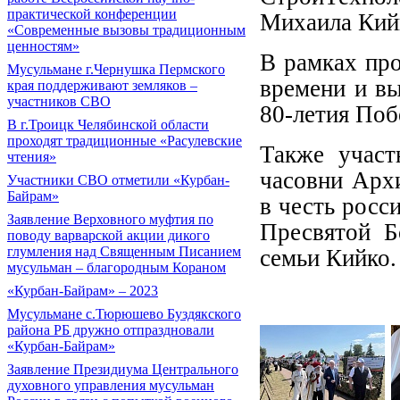
практической конференции
Михаила Кий
«Современные вызовы традиционным
ценностям»
В рамках пр
Мусульмане г.Чернушка Пермского
времени и в
края поддерживают земляков –
участников СВО
80-летия Поб
В г.Троицк Челябинской области
проходят традиционные «Расулевские
Также участ
чтения»
часовни Арх
Участники СВО отметили «Курбан-
Байрам»
в честь росс
Заявление Верховного муфтия по
Пресвятой Б
поводу варварской акции дикого
глумления над Священным Писанием
семьи Кийко.
мусульман – благородным Кораном
«Курбан-Байрам» – 2023
Мусульмане с.Тюрюшево Буздякского
района РБ дружно отпраздновали
«Курбан-Байрам»
Заявление Президиума Центрального
духовного управления мусульман