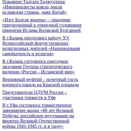
Покаяние Талгата Таджуддина:
«Империалисты вовсю доили
исламские страны, даже Китай»
«Изге Болгар җыены» – праздник,
приуроченный к очередной годовщине
принятия Ислама Волжской Булгарией
В г.Казань продолжил работу XV
Всероссийский форум татарских
религиозных деятелей «Национальная
самобытность и религия»
В г.Казань состоялось ежегодное
заседание Группы стратегического
видения «Россия – Исламский мир»
Верховный муфтий – почетный гость
военного парада на Красной площади
Представители ЦДУМ России –
участники торжеств в Уфе
В г.Уфа состоялось торжественное
завершение акции «80 лет Великой
Победы: российские мусульмане на
фронтах Великой Отечественной
войны 1941-1945 гг. и в тылу»