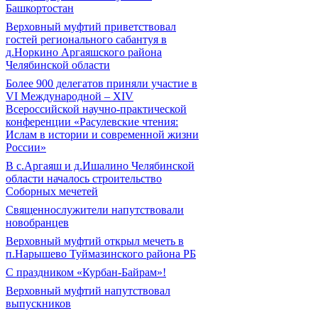
Башкортостан
Верховный муфтий приветствовал
гостей регионального сабантуя в
д.Норкино Аргаяшского района
Челябинской области
Более 900 делегатов приняли участие в
VI Международной – ХIV
Всероссийской научно-практической
конференции «Расулевские чтения:
Ислам в истории и современной жизни
России»
В с.Аргаяш и д.Ишалино Челябинской
области началось строительство
Соборных мечетей
Священнослужители напутствовали
новобранцев
Верховный муфтий открыл мечеть в
п.Нарышево Туймазинского района РБ
С праздником «Курбан-Байрам»!
Верховный муфтий напутствовал
выпускников