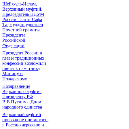
Шейх-уль-Ислам,
Верховный муфтий,
Председатель ЦДУМ
России Талгат Сафа
Таджуддин удостоен
Почетной грамоты
Президента
Российской
Федерации
Президент России и
главы традиционных
конфессий возложили
цветы к памятнику
Минину и
Пожарскому
Поздравление
Верховного муфтия
Президенту РФ
В.В.Путину с Днем
народного единства
Верховный муфтий
призвал не привносить
в Россию агрессию и