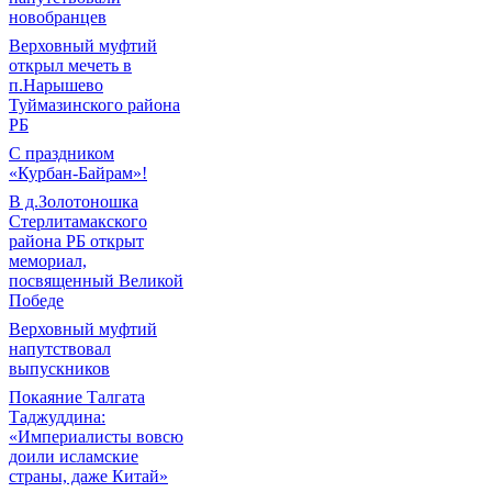
новобранцев
Верховный муфтий
открыл мечеть в
п.Нарышево
Туймазинского района
РБ
С праздником
«Курбан-Байрам»!
В д.Золотоношка
Стерлитамакского
района РБ открыт
мемориал,
посвященный Великой
Победе
Верховный муфтий
напутствовал
выпускников
Покаяние Талгата
Таджуддина:
«Империалисты вовсю
доили исламские
страны, даже Китай»