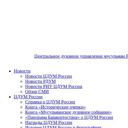
Центральное духовное управление мусульман 
Новости
Новости ЦДУМ России
Новости РДУМ
Новости РИУ ЦДУМ России
Обзор СМИ
ЦДУМ России
Справка о ЦДУМ России
Книга «Исторические очерки»
Книга «Мусульманское духовное собрание»
«Панорама Башкортостана» о ЦДУМ России
Награды ЦДУМ России
История ЦДУМ России в фотографиях