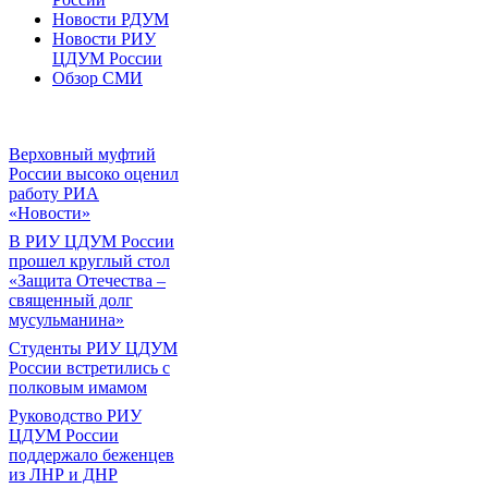
Новости РДУМ
Новости РИУ
ЦДУМ России
Обзор СМИ
Верховный муфтий
России высоко оценил
работу РИА
«Новости»
В РИУ ЦДУМ России
прошел круглый стол
«Защита Отечества –
священный долг
мусульманина»
Студенты РИУ ЦДУМ
России встретились с
полковым имамом
Руководство РИУ
ЦДУМ России
поддержало беженцев
из ЛНР и ДНР