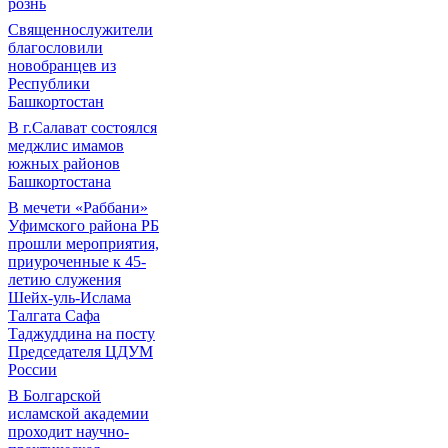
рознь
Священнослужители
благословили
новобранцев из
Республики
Башкортостан
В г.Салават состоялся
меджлис имамов
южных районов
Башкортостана
В мечети «Раббани»
Уфимского района РБ
прошли мероприятия,
приуроченные к 45-
летию служения
Шейх-уль-Ислама
Талгата Сафа
Таджуддина на посту
Председателя ЦДУМ
России
В Болгарской
исламской академии
проходит научно-