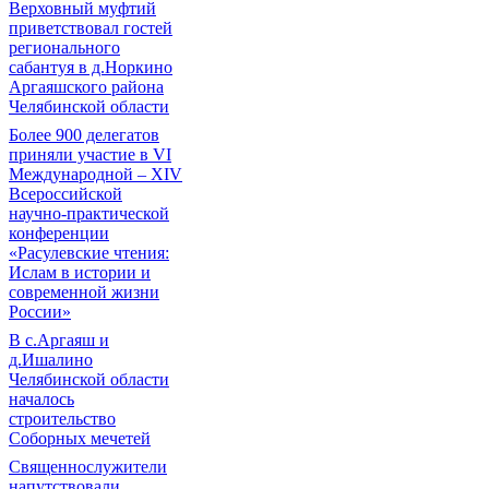
Верховный муфтий
приветствовал гостей
регионального
сабантуя в д.Норкино
Аргаяшского района
Челябинской области
Более 900 делегатов
приняли участие в VI
Международной – ХIV
Всероссийской
научно-практической
конференции
«Расулевские чтения:
Ислам в истории и
современной жизни
России»
В с.Аргаяш и
д.Ишалино
Челябинской области
началось
строительство
Соборных мечетей
Священнослужители
напутствовали