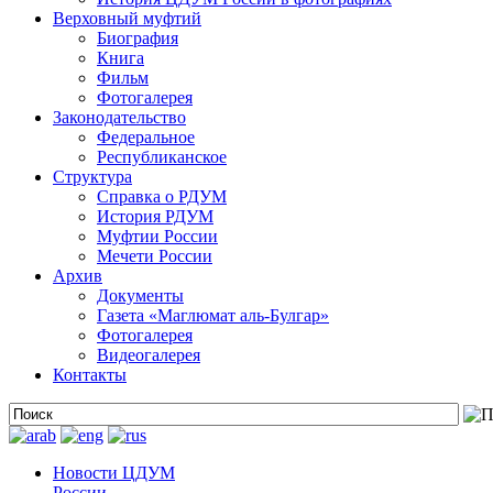
Верховный муфтий
Биография
Книга
Фильм
Фотогалерея
Законодательство
Федеральное
Республиканское
Структура
Справка о РДУМ
История РДУМ
Муфтии России
Мечети России
Архив
Документы
Газета «Маглюмат аль-Булгар»
Фотогалерея
Видеогалерея
Контакты
Новости ЦДУМ
России