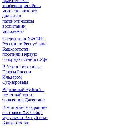
практическая
конференция «Роль
межрелигиозного
диалога в
патриотическом
воспитании
молодежи»
Сотрудники УФСИН
России по Республике
Башкортостан
посетили Первую
соборную мечеть г.Уфа
В Уфе простились с
Героем России
Ильдаром
Суфияровым
Верховный муфтий –
почетный гость
торжеств в Дагестане
В Чишминском районе
состоялся XX Собор
мусульман Республики
Башкортостан